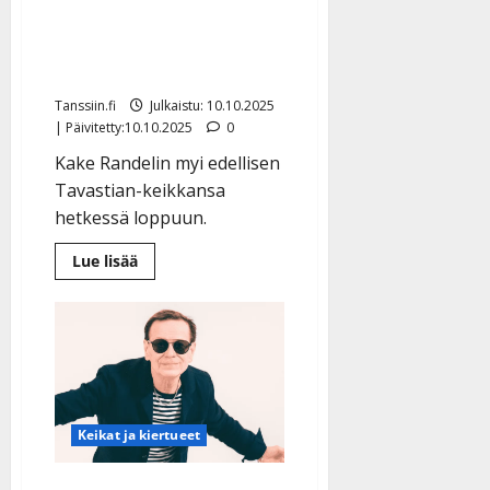
Kake Randelin valloittaa
n
y
taas pääkaupungin
l
pyhätön
l
Tanssiin.fi
Julkaistu: 10.10.2025
e
| Päivitetty:10.10.2025
0
i
s
Kake Randelin myi edellisen
o
Tavastian-keikkansa
k
hetkessä loppuun.
i
i
Lue
Lue lisää
lisää
t
aiheesta
o
Kake
Randelin
s
valloittaa
taas
Tanssiin.fi
pääkaupungin
pyhätön
Julkaistu:
27.4.2025
Keikat ja kiertueet
|
Päivitetty: