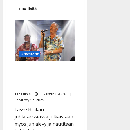
Lue
Lue lisää
lisää
aiheesta
IL:
Anita
Hirvonen
säikähtää
nykyään,
kun
alkaa
laulaa
Orkesterit
Lasse Hoikka järjestää 70-
vuotistanssit – näin
pääset onnittelemaan
Tanssiin.fi
Julkaistu: 1.9.2025 |
Päivitetty:1.9.2025
Lasse Hoikan
juhlatansseissa julkaistaan
myös juhlalevy ja nautitaan