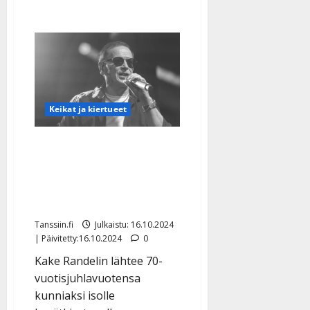
Keikat ja kiertueet
Kake Randelin juhlistaa
70 vuottaan laulamalla –
paljasti ison
konserttikiertueen
Tanssiin.fi
Julkaistu: 16.10.2024
| Päivitetty:16.10.2024
0
Kake Randelin lähtee 70-
vuotisjuhlavuotensa
kunniaksi isolle