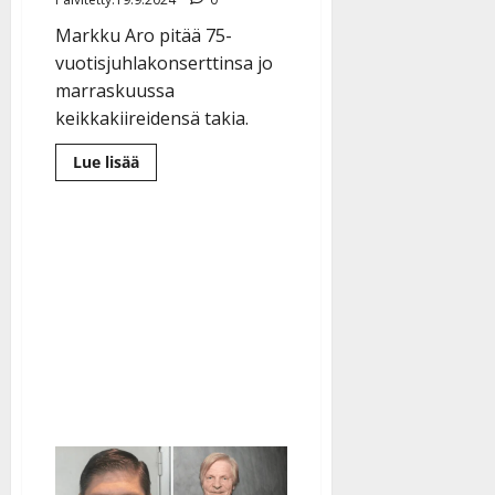
Markku Aro pitää 75-
vuotisjuhlakonserttinsa jo
marraskuussa
keikkakiireidensä takia.
Lue
Lue lisää
lisää
aiheesta
Markku
Aro
juhlii
75-
vuotispäiviään
etukäteen
–
jättikonsertti
julki