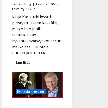
Tanssiin.fi
Julkaistu: 7.3.2025 |
Päivitetty:7.3.2025
Katja Karisukki levytti
piristysruiskeen keväälle,
jolloin hän juhlii
tasavuosiaan
hyväntekeväisyyskonsertin
merkeissä. Kuuntele
uutuus ja lue lisää!
Lue
Lue lisää
lisää
aiheesta
Katja
Karisukki
täyttää
50:
juhlakonsertti
tekee
Keikat ja kiertueet
hyvää
–
kuuntele
iloinen
Teuvo Oinas jatkaa 70-
juhlasinkku