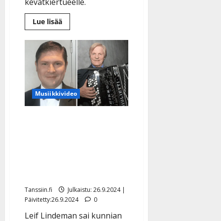
kevätkiertueelle.
Lue
Lue lisää
lisää
aiheesta
Kake
Randelin
juhlistaa
70
vuottaan
laulamalla
–
paljasti
Musiikkivideo
ison
konserttikiertueen
Näin Leif Lindeman
tulkitsi Veikko
Ahvenaisen 95-
vuotisjuhlissa – katso
video
Tanssiin.fi
Julkaistu: 26.9.2024 |
Päivitetty:26.9.2024
0
Leif Lindeman sai kunnian