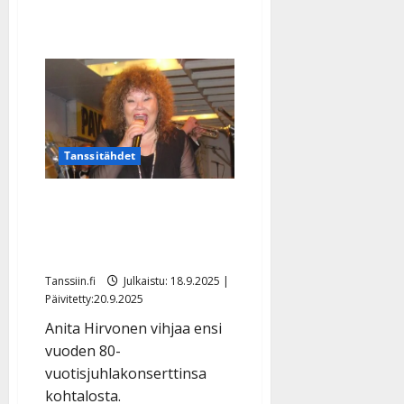
Tanssitähdet
IL: Anita Hirvonen
säikähtää nykyään, kun
alkaa laulaa
Tanssiin.fi
Julkaistu: 18.9.2025 |
Päivitetty:20.9.2025
Anita Hirvonen vihjaa ensi
vuoden 80-
vuotisjuhlakonserttinsa
kohtalosta.