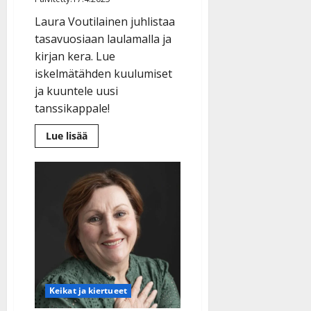
Laura Voutilainen juhlistaa
tasavuosiaan laulamalla ja
kirjan kera. Lue
iskelmätähden kuulumiset
ja kuuntele uusi
tanssikappale!
Lue
Lue lisää
lisää
aiheesta
Laura
Voutilainen
täyttää
50:
”Nyt
kuuntelen
enemmän
ääntäni”
Keikat ja kiertueet