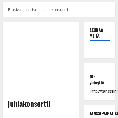
Etusivu
Uutiset
juhlakonsertti
SEURAA
MEITÄ
Ota
yhteyttä
info@tanssiin.f
juhlakonsertti
TANSSIPAIKAT K