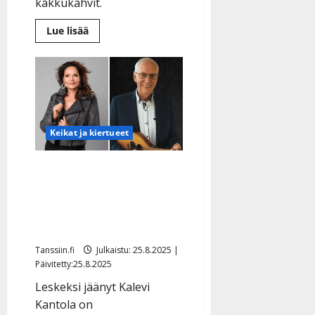
kakkukahvit.
Lue
Lue lisää
lisää
aiheesta
Lasse
Hoikka
järjestää
70-
vuotistanssit
–
näin
pääset
Keikat ja kiertueet
onnittelemaan
Eija Kantolan nuorekas
pelimanni-isä täyttää 85
vuotta – iso
juhlakonsertti
Tanssiin.fi
Julkaistu: 25.8.2025 |
Päivitetty:25.8.2025
Leskeksi jäänyt Kalevi
Kantola on