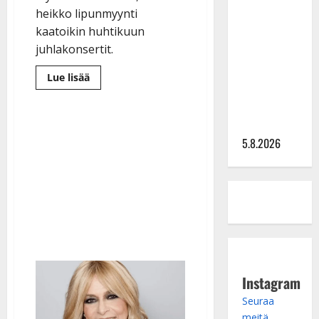
Lindeman
heikko lipunmyynti
levytti:
kaatoikin huhtikuun
”Kuvaa
juhlakonsertit.
osuvasti
uraani
Lue
Lue lisää
lisää
pikkupojasta
aiheesta
näihin
Jari
Sillanpää
päiviin”
keikkailee
nyt
5.8.2026
Ruotsissa
–
joutui
perumaan
Suomen
juhlakonsertit
Instagram
Seuraa
meitä