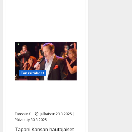
”Jokainen
kappale
kertoo
tarinan
elämästä”
Tanssitähdet
Tapani Kansa haudataan
perhepiirissä – Yle
lähettää muistokonsertin
Tanssiin.fi
Julkaistu: 29.3.2025 |
Päivitetty:30.3.2025
Tapani Kansan hautajaiset