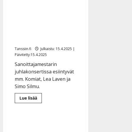
Sinikka Svärdin uraa
sanoittajana
kunnioitetaan konsertilla:
”Jokainen kappale kertoo
tarinan elämästä”
Tanssiin.fi
Julkaistu: 15.4.2025 |
Päivitetty:15.4.2025
Sanoittajamestarin
juhlakonsertissa esiintyvät
mm. Komiat, Lea Laven ja
Simo Silmu.
Lue
Lue lisää
lisää
aiheesta
Sinikka
Svärdin
uraa
sanoittajana
kunnioitetaan
konsertilla: