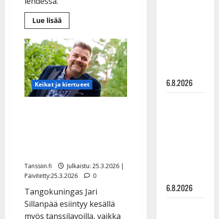
lehdessä.
kanssa -
Lue
Lue lisää
julkkikset
lisää
julki: Anna
aiheesta
Paula
Hanski
Koivuniemi
jättää
liitää tv-
juhlakonsertit
väliin
parketilla
–
Toni-
6.8.2026
Keikat ja kiertueet
poika
kertoo
Sopiiko
äitinsä
Jari Sillanpää keikkailee
tilasta
Edith Piaf
nyt Ruotsissa – joutui
tanssilavalle?
perumaan Suomen
Pirttijoki
juhlakonsertit
näyttää
mallia –
Tanssiin.fi
Julkaistu: 25.3.2026 |
video
Päivitetty:25.3.2026
0
6.8.2026
Tangokuningas Jari
Sillanpää esiintyy kesällä
Leif
myös tanssilavoilla, vaikka