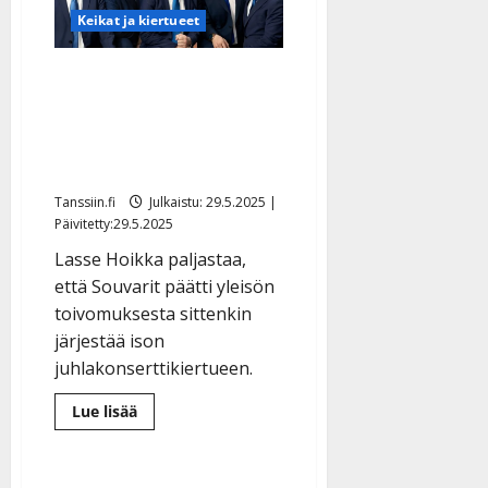
sydänleikkaukseen
–
Keikat ja kiertueet
toivoo
toipuvansa
vielä
Souvarit juhlistaa 70
tanssikeikoille
vuotta täyttävää Lasse
Hoikkaa jättikiertueella:
”Vielä tämä…”
Tanssiin.fi
Julkaistu: 29.5.2025 |
Päivitetty:29.5.2025
Lasse Hoikka paljastaa,
että Souvarit päätti yleisön
toivomuksesta sittenkin
järjestää ison
juhlakonserttikiertueen.
Lue
Lue lisää
lisää
aiheesta
Souvarit
juhlistaa
70