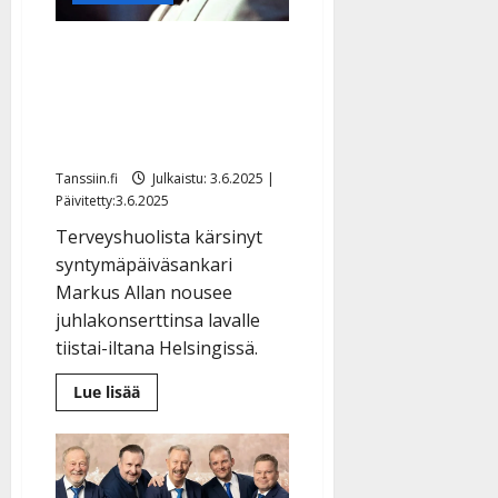
Markus Allan, 80, joutui
sydänleikkaukseen –
toivoo toipuvansa vielä
tanssikeikoille
Tanssiin.fi
Julkaistu: 3.6.2025 |
Päivitetty:3.6.2025
Terveyshuolista kärsinyt
syntymäpäiväsankari
Markus Allan nousee
juhlakonserttinsa lavalle
tiistai-iltana Helsingissä.
Lue
Lue lisää
lisää
aiheesta
Markus
Allan,
80,
joutui