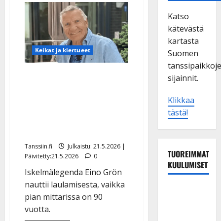
Katso
kätevästä
kartasta
Keikat ja kiertueet
Suomen
tanssipaikkoj
Eino Grön, 87, jatkaa
sijainnit.
keikkailua: ”Niin kauan
Klikkaa
kuin ääni kulkee ja jalka
tästä!
nousee” – yllättää nyt
Tavastialla
Tanssiin.fi
Julkaistu: 21.5.2026 |
TUOREIMMAT
Päivitetty:21.5.2026
0
KUULUMISET
Iskelmälegenda Eino Grön
nauttii laulamisesta, vaikka
TTK-tähti
pian mittarissa on 90
Anna
vuotta.
Hanski