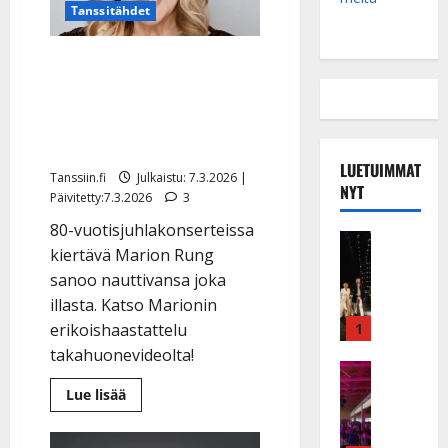
Tanssitähdet
Marion Rung hehkuu
juhlakonserteissaan:
”Olen saanut enemmän
voimaa” – katso video
LUETUIMMAT
Tanssiin.fi
Julkaistu: 7.3.2026 |
NYT
Päivitetty:7.3.2026
3
80-vuotisjuhlakonserteissa
Musiikkiv
kiertävä Marion Rung
H
sanoo nauttivansa joka
u
i
illasta. Katso Marionin
k
1
erikoishaastattelu
e
takahuonevideolta!
a
Keikat ja 
I
t
Lue
Lue lisää
lisää
k
h
aiheesta
ä
y
Marion