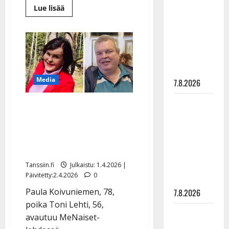
rakastaa
Lue
Lue lisää
lisää
tanssia –
aiheesta
Eino
suru
Grön,
87,
tyttären
jatkaa
syövästä
keikkailua:
”Niin
painaa
kauan
kuin
Media
7.8.2026
ääni
kulkee
ja
Maikilta
Paula Koivuniemi jättää
jalka
nousee”
pysäyttävä
juhlakonsertit väliin –
–
ulostulo:
yllättää
Toni-poika kertoo äitinsä
nyt
”Elämä toi
Tavastialla
tilasta
eteeni
Tanssiin.fi
Julkaistu: 1.4.2026 |
sellaisen
Päivitetty:2.4.2026
0
yllätyksen…”
Paula Koivuniemen, 78,
7.8.2026
poika Toni Lehti, 56,
Tanssii
avautuu MeNaiset-
tähtien