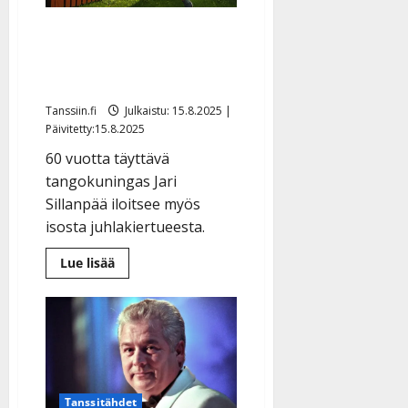
Jari Sillanpää juhlistaa 60
vuottaan korvamadolla:
”Nostan maljan elämälle”
Tanssiin.fi
Julkaistu: 15.8.2025 |
Päivitetty:15.8.2025
60 vuotta täyttävä
tangokuningas Jari
Sillanpää iloitsee myös
isosta juhlakiertueesta.
Lue
Lue lisää
lisää
aiheesta
Jari
Sillanpää
juhlistaa
60
vuottaan
korvamadolla:
”Nostan
maljan
elämälle”
Tanssitähdet