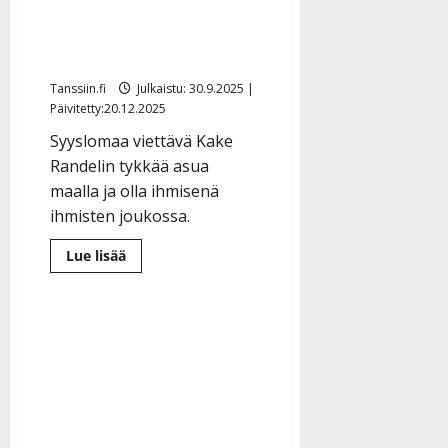
Kake Randelin
suosiostaan: ”Tähtiä
näkee vain taivaalla”
Tanssiin.fi
Julkaistu: 30.9.2025 |
Päivitetty:20.12.2025
Syyslomaa viettävä Kake
Randelin tykkää asua
maalla ja olla ihmisenä
ihmisten joukossa.
Lue
Lue lisää
lisää
aiheesta
Kake
Randelin
suosiostaan:
”Tähtiä
näkee
vain
taivaalla”