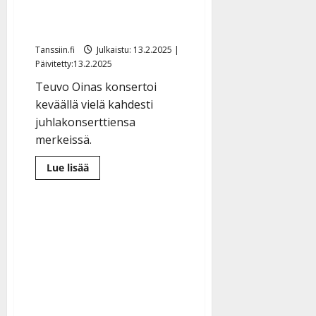
vuotisjuhliaan yleisön
pyynnöstä
Tanssiin.fi
Julkaistu: 13.2.2025 |
Päivitetty:13.2.2025
Teuvo Oinas konsertoi
keväällä vielä kahdesti
juhlakonserttiensa
merkeissä.
Lue
Lue lisää
lisää
aiheesta
Teuvo
Oinas
jatkaa
70-
vuotisjuhliaan
yleisön
pyynnöstä