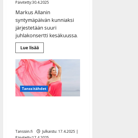
Päivitetty:30.4.2025
Markus Allanin
syntymäpäivän kunniaksi
järjestetään suuri
juhlakonsertti kesäkuussa.
Lue
Lue lisää
lisää
aiheesta
Tangolegenda
Markus
Allan
täyttää
80:
”Aika
on
Tanssitähdet
saanut
siivet”
Laura Voutilainen täyttää
50: ”Nyt kuuntelen
enemmän ääntäni”
Tanssiin.fi
Julkaistu: 17.4.2025 |
Päivitetty:17.4.2025