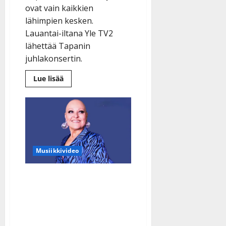
ovat vain kaikkien
lähimpien kesken.
Lauantai-iltana Yle TV2
lähettää Tapanin
juhlakonsertin.
Lue
Lue lisää
lisää
aiheesta
Tapani
Kansa
haudataan
perhepiirissä
–
Yle
lähettää
muistokonsertin
Musiikkivideo
Katja Karisukki täyttää
50: juhlakonsertti tekee
hyvää – kuuntele iloinen
juhlasinkku