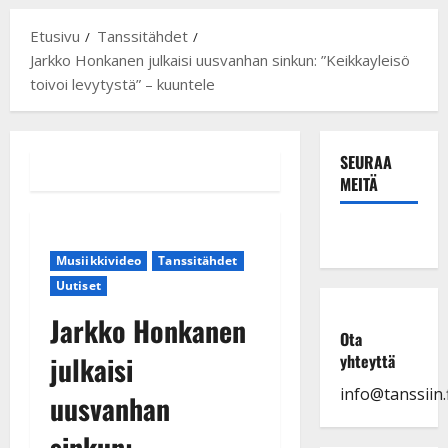
Etusivu
Tanssitähdet
Jarkko Honkanen julkaisi uusvanhan sinkun: ”Keikkayleisö
toivoi levytystä” – kuuntele
SEURAA
MEITÄ
Musiikkivideo
Tanssitähdet
Uutiset
Jarkko Honkanen
Ota
julkaisi
yhteyttä
info@tanssiin.f
uusvanhan
sinkun: