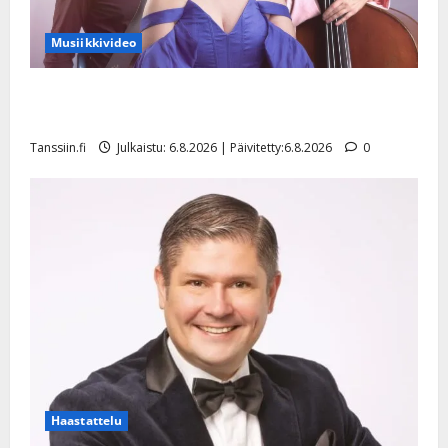
Musiikkivideo
Sopiiko Edith Piaf tanssilavalle? Pirttijoki näyttää
mallia – video
Tanssiin.fi
Julkaistu: 6.8.2026 | Päivitetty:6.8.2026
0
Haastattelu