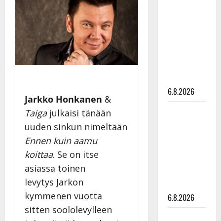
tähtien
kanssa -
julkkikset
julki: Anna
Hanski
liitää tv-
parketilla
6.8.2026
Jarkko Honkanen
&
Sopiiko
Taiga
julkaisi tänään
Edith Piaf
uuden sinkun nimeltään
tanssilavalle?
Ennen kuin aamu
Pirttijoki
koittaa
. Se on itse
näyttää
asiassa toinen
mallia –
levytys Jarkon
video
kymmenen vuotta
6.8.2026
sitten soololevylleen
Leif