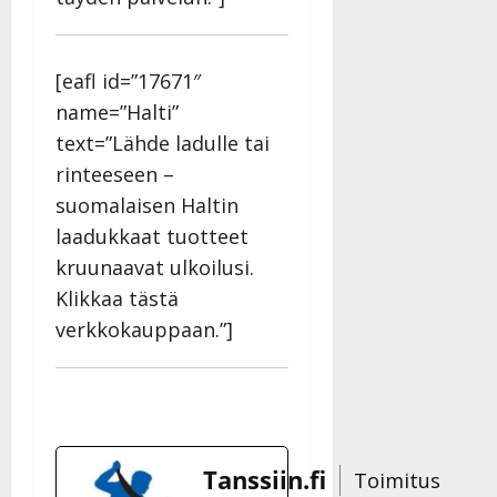
y
l
l
[eafl id=”17671″
e
i
name=”Halti”
s
text=”Lähde ladulle tai
o
rinteeseen –
k
suomalaisen Haltin
i
i
laadukkaat tuotteet
t
kruunaavat ulkoilusi.
o
Klikkaa tästä
s
verkkokauppaan.”]
Tanssiin.fi
Julkaistu:
27.4.2025
|
Päivitetty:
Tanssiin.fi
Toimitus