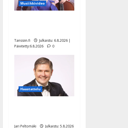
Musiikkivideo
Sopiiko Edith Piaf
tanssilavalle? Pirttijoki
näyttää mallia – video
Tanssiin.fi
Julkaistu: 6.8.2026 |
Päivitetty:6.8.2026
0
Haastattelu
Leif Lindeman levytti:
”Kuvaa osuvasti uraani
pikkupojasta näihin päiviin”
Jari Peltomäki
Julkaistu: 5.8.2026