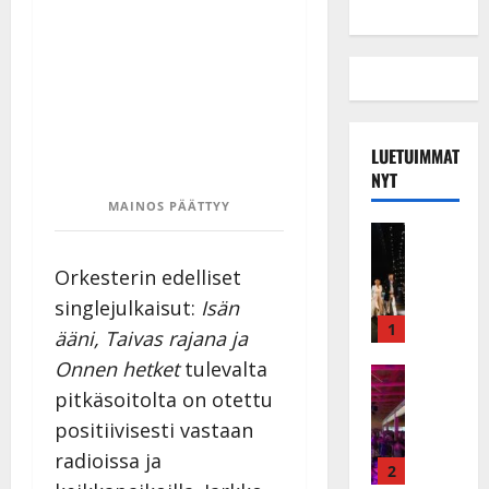
LUETUIMMAT
NYT
MAINOS PÄÄTTYY
Musiikkiv
H
Orkesterin edelliset
u
i
singlejulkaisut:
Isän
k
1
ääni, Taivas rajana ja
e
Onnen hetket
tulevalta
a
Keikat ja 
I
t
pitkäsoitolta on otettu
k
h
positiivisesti vastaan
ä
y
radioissa ja
v
v
2