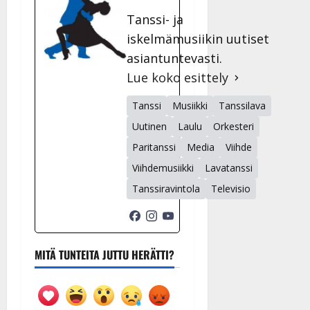
Tanssi- ja
iskelmämusiikin uutiset
asiantuntevasti.
Lue koko esittely
Tanssi
Musiikki
Tanssilava
Uutinen
Laulu
Orkesteri
Paritanssi
Media
Viihde
Viihdemusiikki
Lavatanssi
Tanssiravintola
Televisio
MITÄ TUNTEITA JUTTU HERÄTTI?