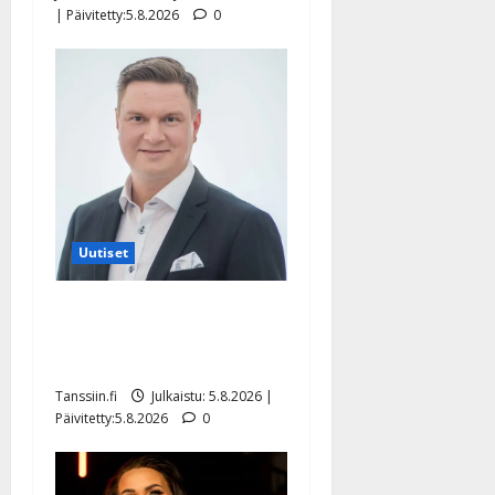
| Päivitetty:5.8.2026
0
Uutiset
Jukka Hallikainen, 50,
liikuttuu lapsenlapsistaan –
uusi laulu koskettaa syvältä
Tanssiin.fi
Julkaistu: 5.8.2026 |
Päivitetty:5.8.2026
0