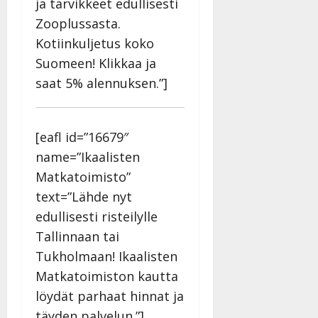
v
Julkaistu:
ja tarvikkeet edullisesti
p
Päivitetty:
K
22.8.2025
i
Zooplussasta.
i
a
|
d
Kotiinkuljetus koko
a
t
Päivitetty:
e
n
r
Suomeen! Klikkaa ja
o
t
i
k
saat 5% alennuksen.”]
i
…
o
n
”
o
a
s
Tanssiin.fi
[eafl id=”16679″
h
t
ä
Julkaistu:
name=”Ikaalisten
e
i
20.8.2025
Matkatoimisto”
Tanssiin.fi
t
|
text=”Lähde nyt
Päivitetty:
ä
Julkaistu:
ä
edullisesti risteilylle
17.8.2025
n
|
Tallinnaan tai
–
Päivitetty:
Tukholmaan! Ikaalisten
D
Matkatoimiston kautta
a
n
löydät parhaat hinnat ja
n
täyden palvelun.”]