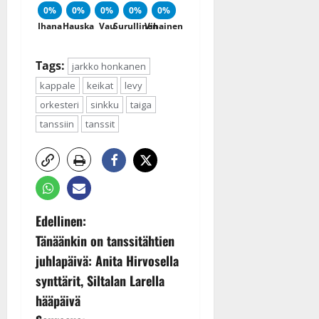
0%
0%
0%
0%
0%
Ihana
Hauska
Vau
Surullinen
Vihainen
Tags:
jarkko honkanen
kappale
keikat
levy
orkesteri
sinkku
taiga
tanssiin
tanssit
P
Edellinen:
Tänäänkin on tanssitähtien
o
juhlapäivä: Anita Hirvosella
s
synttärit, Siltalan Larella
hääpäivä
t