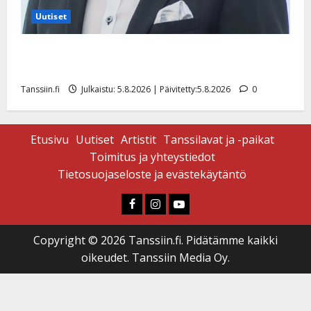
Uutiset
Jukka Hallikainen, 50, liikuttuu lapsenlapsistaan –
uusi laulu koskettaa syvältä
Tanssiin.fi
Julkaistu: 5.8.2026 | Päivitetty:5.8.2026
0
Etusivu
Uutiset
Artistit
Tanssilavat ja -paikat
Toimitus ja yhteystiedot
Tietosuojaseloste ja evästekäytäntö
Faceboook
Instagram
Youtube
Copyright © 2026 Tanssiin.fi. Pidätämme kaikki
oikeudet. Tanssiin Media Oy.