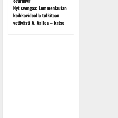
Seuraava:
n
Nyt svengaa: Lemmenlautan
keikkavideolla tulkitaan
a
vetävästi A. Aaltoa – katso
v
i
g
a
t
i
o
n