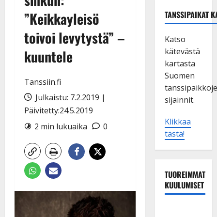
”Keikkayleisö
TANSSIPAIKAT K
toivoi levytystä” –
Katso
kätevästä
kuuntele
kartasta
Suomen
Tanssiin.fi
tanssipaikkoj
Julkaistu: 7.2.2019 |
sijainnit.
Päivitetty:24.5.2019
Klikkaa
2 min lukuaika
0
tästä!
TUOREIMMAT
KUULUMISET
Tanssii