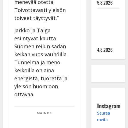
menevää otetta.
5.8.2026
Toivottavasti yleisön
Saija
toiveet täyttyvät.”
Tuupanen ei
toivu –
Jarkko ja Taiga
lääkäri:
esiintyvät kautta
”Vaakatasoon”
Suomen reilun sadan
4.8.2026
keikan vuosivauhdilla.
Tunnelma ja meno
keikoilla on aina
energistä, tuoretta ja
yleisön huomioon
ottavaa.
Instagram
Seuraa
MAINOS
meitä