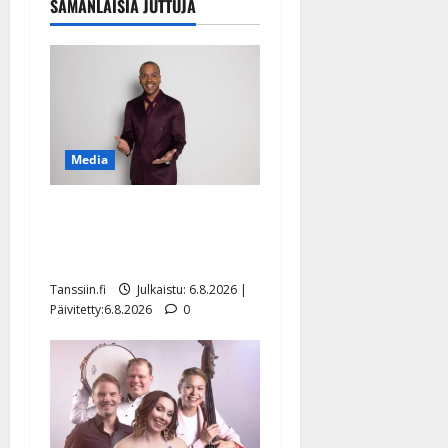
SAMANLAISIA JUTTUJA
Media
Tanssii tähtien kanssa -
julkkikset julki: Anna
Hanski liitää tv-parketilla
Tanssiin.fi
Julkaistu: 6.8.2026 |
Päivitetty:6.8.2026
0