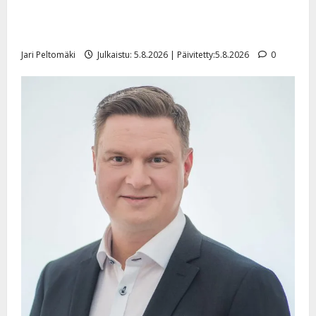
Leif Lindeman levytti: ”Kuvaa osuvasti uraani
pikkupojasta näihin päiviin”
Jari Peltomäki
Julkaistu: 5.8.2026 | Päivitetty:5.8.2026
0