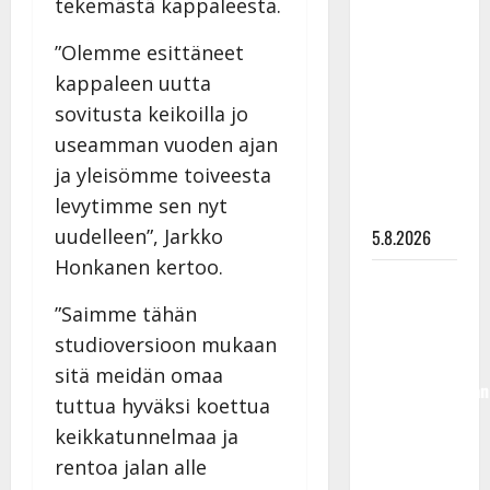
tekemästä kappaleesta.
Lindeman
levytti:
”Olemme esittäneet
”Kuvaa
kappaleen uutta
osuvasti
sovitusta keikoilla jo
uraani
useamman vuoden ajan
pikkupojasta
ja yleisömme toiveesta
näihin
levytimme sen nyt
päiviin”
uudelleen”, Jarkko
5.8.2026
Honkanen kertoo.
Jukka
Hallikainen,
”Saimme tähän
50,
studioversioon mukaan
liikuttuu
sitä meidän omaa
lapsenlapsistaan
tuttua hyväksi koettua
– uusi laulu
keikkatunnelmaa ja
koskettaa
rentoa jalan alle
syvältä