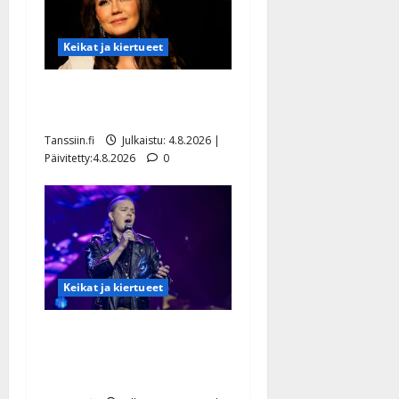
Keikat ja kiertueet
Saija Tuupanen ei toivu –
lääkäri: ”Vaakatasoon”
Tanssiin.fi
Julkaistu: 4.8.2026 |
Päivitetty:4.8.2026
0
Keikat ja kiertueet
Ilari Hämäläisen
tangomatkan hinta: 10 000
eurolla keikkoja sivu suun