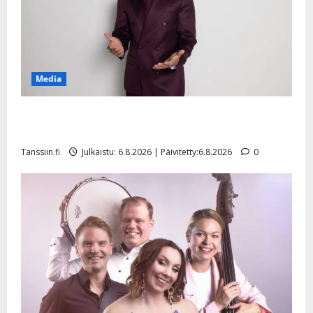
Media
Tanssii tähtien kanssa -julkkikset julki: Anna Hanski
liitää tv-parketilla
Tanssiin.fi
Julkaistu: 6.8.2026 | Päivitetty:6.8.2026
0