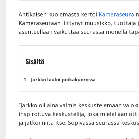
Antikaisen kuolemasta kertoi
Kameraseura
m
Kameraseuraan liittynyt muusikko, tuottaja ja 
asenteellaan vaikuttaa seurassa monella tapa
Sisältö
Jarkko lauloi poikakuorossa
”Jarkko oli aina valmis keskustelemaan valok
inspiroituva keskustelija, joka mielellään ot
ja jatkoi niitä itse. Sopivassa seurassa kesku