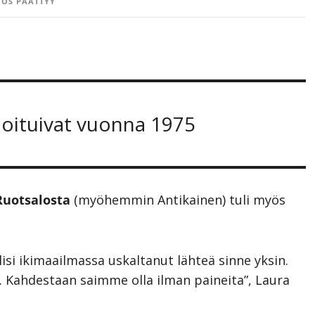
OS PÄÄTTYY
vioituivat vuonna 1975
Ruotsalosta
(myöhemmin Antikainen) tuli myös
olisi ikimaailmassa uskaltanut lähteä sinne yksin.
. Kahdestaan saimme olla ilman paineita”, Laura