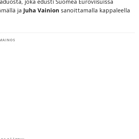
mäduosta, joka edusti Suomea Euroviisuissa
ämällä ja
Juha Vainion
sanoittamalla kappaleella
MAINOS