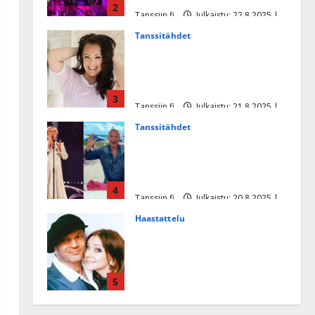
2
Tanssiin.fi
Julkaistu: 22.8.2025 |
Päivitetty:22.8.2025
Tanssitähdet
Heidi Pakarisen ja Mika
Pohjosen tytär kilpailee
missikisoissa
3
Tanssiin.fi
Julkaistu: 21.8.2025 |
Päivitetty:22.8.2025
Tanssitähdet
Tämä Ile Vainion runo Katri
Helenasta paisui hitiksi: ”Voi
tule Katri…”
4
Tanssiin.fi
Julkaistu: 20.8.2025 |
Päivitetty:22.8.2025
Haastattelu
Huikea rakkaustarina!
Dimitri Keiski ja Katja
juhlivat pian tinahäitään –
5
Dannylle iso kiitos
Tanssiin.fi
Julkaistu: 27.4.2025 |