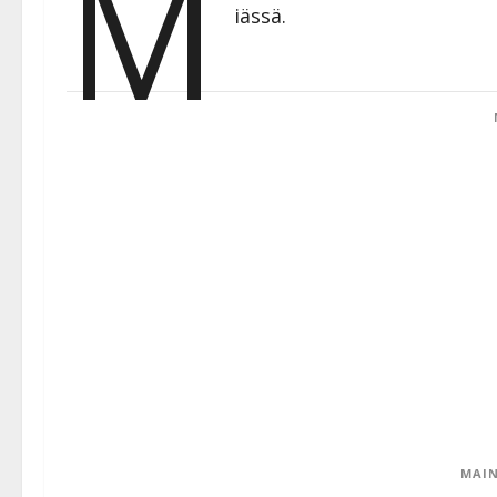
M
iässä.
MAIN