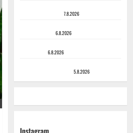
Maikilta pysäyttävä ulostulo: ”Elämä toi eteeni
sellaisen yllätyksen…”
7.8.2026
Tanssii tähtien kanssa -julkkikset julki: Anna Hanski
liitää tv-parketilla
6.8.2026
Sopiiko Edith Piaf tanssilavalle? Pirttijoki näyttää
mallia – video
6.8.2026
Leif Lindeman levytti: ”Kuvaa osuvasti uraani
pikkupojasta näihin päiviin”
5.8.2026
Instagram