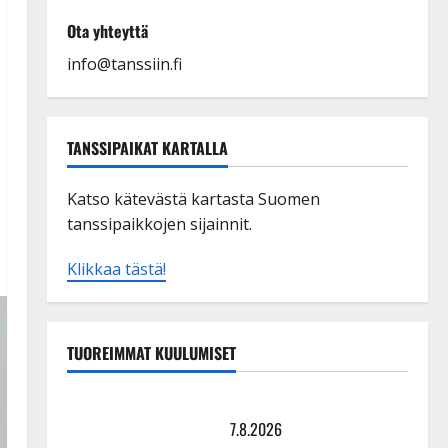
Ota yhteyttä
info@tanssiin.fi
TANSSIPAIKAT KARTALLA
Katso kätevästä kartasta Suomen
tanssipaikkojen sijainnit.
Klikkaa tästä!
TUOREIMMAT KUULUMISET
TTK-tähti Anna Hanski rakastaa tanssia – suru
tyttären syövästä painaa
7.8.2026