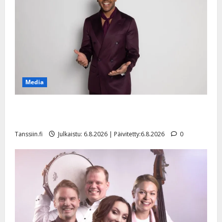
Media
Tanssii tähtien kanssa -julkkikset julki: Anna Hanski
liitää tv-parketilla
Tanssiin.fi
Julkaistu: 6.8.2026 | Päivitetty:6.8.2026
0