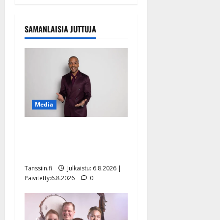
SAMANLAISIA JUTTUJA
Media
Tanssii tähtien kanssa -
julkkikset julki: Anna
Hanski liitää tv-parketilla
Tanssiin.fi
Julkaistu: 6.8.2026 |
Päivitetty:6.8.2026
0