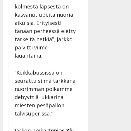
kolmesta lapsesta on
kasvanut upeita nuoria
aikuisia. Erityisesti
tänään perheessä eletty
tärkeitä hetkiä”, Jarkko
päivitti viime
lauantaina.
”Keikkabussissa on
seurattu silmä tarkkana
nuorimman poikamme
debyyttiä lukkarina
miesten pesäpallon
talvisuperissa.”
Jarkon poika
Topias Yli-