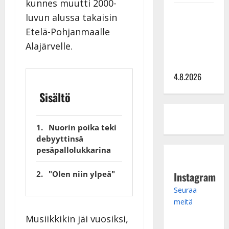
kunnes muutti 2000-
Saija
luvun alussa takaisin
Tuupanen ei
Etelä-Pohjanmaalle
toivu –
Alajärvelle.
lääkäri:
”Vaakatasoon”
4.8.2026
Sisältö
Nuorin poika teki
debyyttinsä
pesäpallolukkarina
"Olen niin ylpeä"
Instagram
Seuraa
meitä
Musiikkikin jäi vuosiksi,