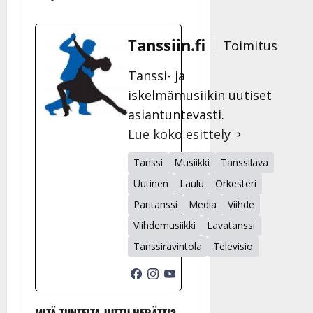
Tanssiin.fi
Toimitus
Tanssi- ja
iskelmämusiikin uutiset
asiantuntevasti.
Lue koko esittely
Tanssi
Musiikki
Tanssilava
Uutinen
Laulu
Orkesteri
Paritanssi
Media
Viihde
Viihdemusiikki
Lavatanssi
Tanssiravintola
Televisio