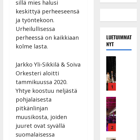
sillä mies halusi
keskittyä perheeseensä
ja työntekoon.
Urheilullisessa
LUETUIMMAT
perheessä on kaikkiaan
NYT
kolme lasta.
Musiikkiv
Jarkko Yli-Sikkilä & Soiva
H
u
Orkesteri aloitti
i
tammikuussa 2020.
k
1
Yhtye koostuu neljästä
e
pohjalaisesta
a
Keikat ja 
I
t
pitkänlinjan
k
h
muusikosta, joiden
ä
y
juuret ovat syvällä
v
v
2
ä
suomalaisessa
ä
Tanssitäh