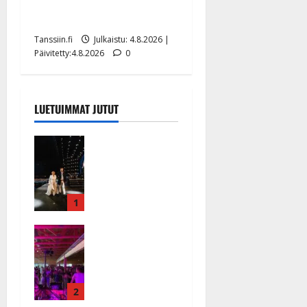
tangomatkan hinta: 10 000
eurolla keikkoja sivu suun
Tanssiin.fi
Julkaistu: 4.8.2026 |
Päivitetty:4.8.2026
0
LUETUIMMAT JUTUT
Huikeat
hyvästit!
Tommi
saatteli
Katri
1
Helenan
Ikävä
lavalta
sairauskohta
viimeisen
us: soittaja
kerran –
tuupertui
kuva- ja
kesken
2
videokooste