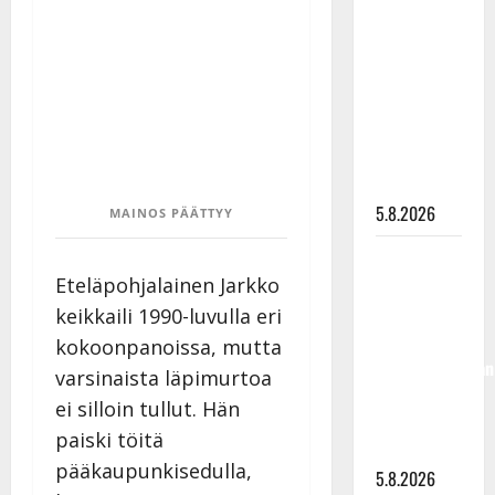
levytti:
”Kuvaa
osuvasti
uraani
pikkupojasta
näihin
päiviin”
5.8.2026
MAINOS PÄÄTTYY
Jukka
Eteläpohjalainen Jarkko
Hallikainen,
50,
keikkaili 1990-luvulla eri
liikuttuu
kokoonpanoissa, mutta
lapsenlapsistaan
varsinaista läpimurtoa
– uusi laulu
ei silloin tullut. Hän
koskettaa
paiski töitä
syvältä
pääkaupunkisedulla,
5.8.2026