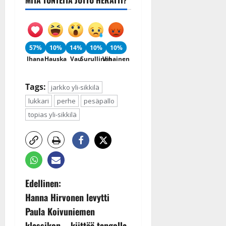
MITÄ TUNTEITA JUTTU HERÄTTI?
57%
10%
14%
10%
10%
Ihana
Hauska
Vau
Surullinen
Vihainen
Tags:
jarkko yli-sikkilä
lukkari
perhe
pesäpallo
topias yli-sikkilä
P
Edellinen:
Hanna Hirvonen levytti
o
Paula Koivuniemen
klassikon – kiittää tangolla