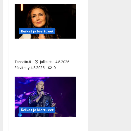
Keikat ja kiertueet
Saija Tuupanen ei toivu –
lääkäri: ”Vaakatasoon”
Tanssiin.fi
Julkaistu: 4.8.2026 |
Päivitetty:4.8.2026
0
Keikat ja kiertueet
Ilari Hämäläisen