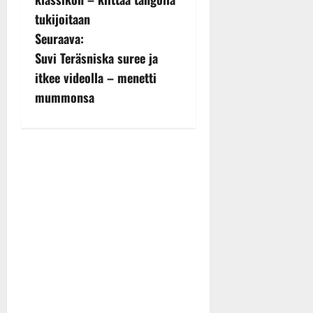
s
tukijoitaan
t
Seuraava:
n
Suvi Teräsniska suree ja
itkee videolla – menetti
a
mummonsa
v
i
g
a
t
i
o