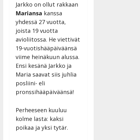
i
Jarkko on ollut rakkaan
i
a
|
d
a
t
Päivitetty:
Mariansa
kanssa
e
n
r
o
yhdessä 27 vuotta,
t
i
k
joista 19 vuotta
i
…
o
avioliitossa. He viettivät
n
”
o
a
19-vuotishääpäiväänsä
s
Tanssiin.fi
h
t
viime heinäkuun alussa.
ä
Julkaistu:
e
Ensi kesänä Jarkko ja
i
20.8.2025
Tanssiin.fi
t
|
Maria saavat siis juhlia
Päivitetty:
ä
posliini- eli
Julkaistu:
ä
17.8.2025
pronssihääpäiväänsä!
n
|
–
Päivitetty:
D
Perheeseen kuuluu
a
kolme lasta: kaksi
n
poikaa ja yksi tytär.
n
y