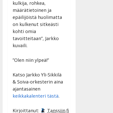
kulkija, rohkea,
määrätietoinen ja
epäilijöistä huolimatta
on kulkenut sitkeästi
kohti omia
tavoitteitaan”, Jarkko
kuvaili.
”Olen niin ylpeä!”
Katso Jarkko Yli-Sikkilä
& Soiva-orkesterin aina
ajantasainen
keikkakalenteri tästä
.
Kirjoittanut:
Tanssiin.fi