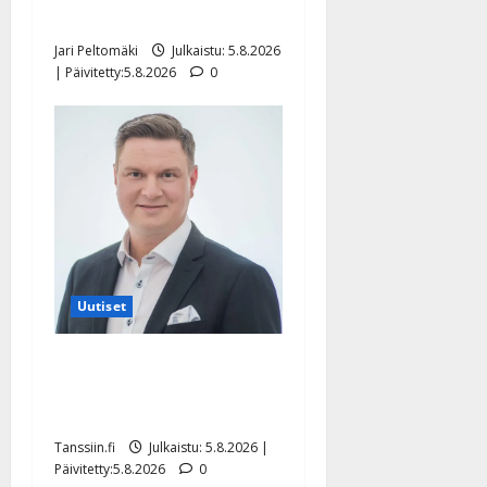
pikkupojasta näihin päiviin”
Jari Peltomäki
Julkaistu: 5.8.2026
| Päivitetty:5.8.2026
0
Uutiset
Jukka Hallikainen, 50,
liikuttuu lapsenlapsistaan –
uusi laulu koskettaa syvältä
Tanssiin.fi
Julkaistu: 5.8.2026 |
Päivitetty:5.8.2026
0