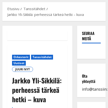
Etusivu
Tanssitähdet
Jarkko Yli-Sikkilä: perheessä tärkeä hetki – kuva
SEURAA
MEITÄ
Orkesterit
Tanssitähdet
Uutiset
JUURI NYT
Ota
Jarkko Yli-Sikkilä:
yhteyttä
perheessä tärkeä
info@tanssiin.f
hetki – kuva