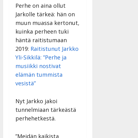
l
Perhe on aina ollut
l
Jarkolle tärkeä: hän on
e
muun muassa kertonut,
i
s
kuinka perheen tuki
o
häntä raitistumaan
k
2019:
Raitistunut Jarkko
i
i
Yli-Sikkilä: ”Perhe ja
t
musiikki nostivat
o
elämän tummista
s
vesistä”
Tanssiin.fi
Julkaistu:
Nyt Jarkko jakoi
27.4.2025
tunnelmiaan tärkeästä
|
Päivitetty:
perhehetkestä.
”Meidän kaikista