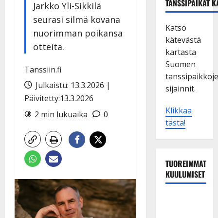
TANSSIPAIKAT K
Jarkko Yli-Sikkilä
seurasi silmä kovana
Katso
nuorimman poikansa
kätevästä
otteita.
kartasta
Suomen
Tanssiin.fi
tanssipaikkoj
Julkaistu: 13.3.2026 |
sijainnit.
Päivitetty:13.3.2026
Klikkaa
2 min lukuaika
0
tästä!
TUOREIMMAT
KUULUMISET
Tanssii
tähtien