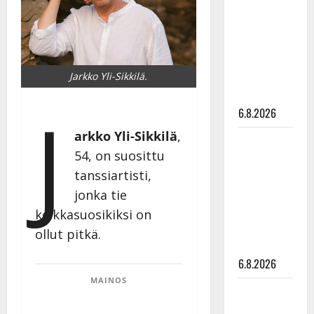
kanssa -
julkkikset
julki: Anna
Hanski
Jarkko Yli-Sikkilä.
liitää tv-
parketilla
J
6.8.2026
arkko Yli-Sikkilä
,
Sopiiko
54, on suosittu
Edith Piaf
tanssiartisti,
tanssilavalle?
Pirttijoki
jonka tie
näyttää
keikkasuosikiksi on
mallia –
ollut pitkä.
video
6.8.2026
MAINOS
Leif
Lindeman