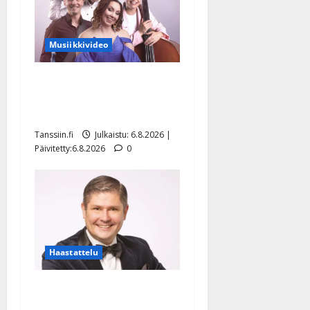
Musiikkivideo
Sopiiko Edith Piaf
tanssilavalle? Pirttijoki
näyttää mallia – video
Tanssiin.fi
Julkaistu: 6.8.2026 |
Päivitetty:6.8.2026
0
Haastattelu
Leif Lindeman levytti:
”Kuvaa osuvasti uraani