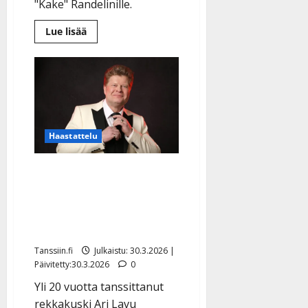
"Kake" Randelinille.
Lue
Lue lisää
lisää
aiheesta
Kake
Randelin
loistaa
nyt
myös
SM-
liigan
kiekkokaukalossa
Haastattelu
Ari Lavu vetoaa
tanssikansaan: ”Ottakaa
nuoret mukaan” – teki
harvinaisen ratkaisun
Tanssiin.fi
Julkaistu: 30.3.2026 |
Päivitetty:30.3.2026
0
Yli 20 vuotta tanssittanut
rekkakuski Ari Lavu