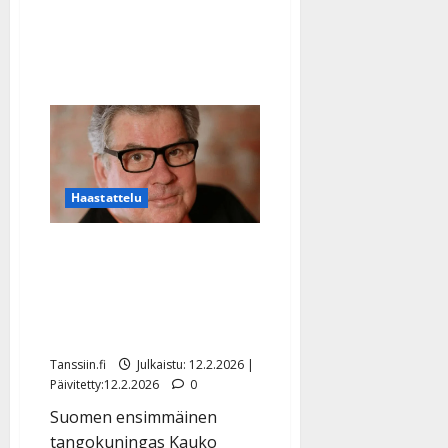
uusi
rakkauslaulu
Haastattelu
Tangokuningas Kauko
Simonen, 74, lopettaa
uransa: ”Pitää jäädä
eläkkeellekin joskus”
Tanssiin.fi
Julkaistu: 12.2.2026 |
Päivitetty:12.2.2026
0
Suomen ensimmäinen
tangokuningas Kauko