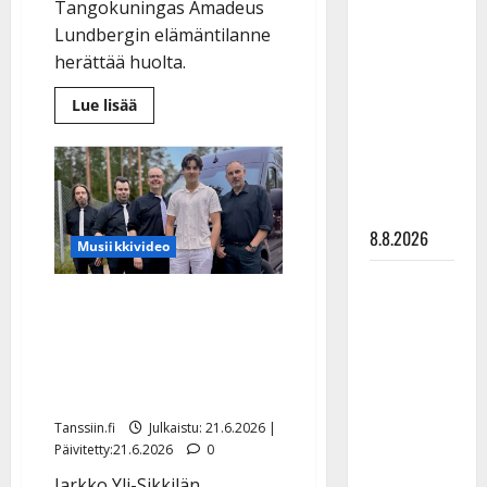
Tangokuningas Amadeus
Matti
Lundbergin elämäntilanne
Ruohonen
herättää huolta.
viettää taas
synttäreitään
Lue
Lue lisää
lisää
täydessä
aiheesta
Huoli
hiljaisuudessa
heräsi
Amadeus
– tämä on
Lundbergista:
tilanne nyt
auto
kolarissa,
8.8.2026
katosi
Musiikkivideo
somesta,
kesähäätkin
TTK-tähti
katkolla
Näin laulaa Jarkko Yli-
Anna
Sikkilän pesäpalloileva
Hanski
rakastaa
poika – debytoi
tanssia –
lavakeikalla
suru
Tanssiin.fi
Julkaistu: 21.6.2026 |
tyttären
Päivitetty:21.6.2026
0
syövästä
Jarkko Yli-Sikkilän