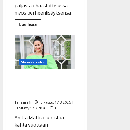
paljastaa haastattelussa
myös perheenlisäyksensä.
Lue
Lue lisää
lisää
aiheesta
Ari
Lavu
vetoaa
tanssikansaan:
”Ottakaa
nuoret
mukaan”
Musiikkivideo
–
teki
harvinaisen
Anitta Mattila näki
ratkaisun
enneunen – siitä alkoi
tanssittaminen
Tanssiin.fi
Julkaistu: 17.3.2026 |
Päivitetty:17.3.2026
0
Anitta Mattila juhlistaa
kahta vuottaan