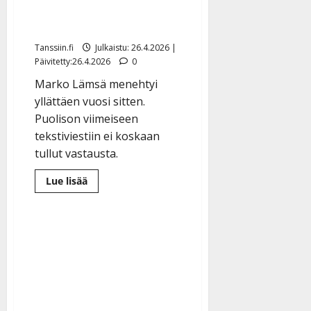
vuosi – puoliso julkaisi
|
Päivitetty:
viimeisen viestin
Tanssiin.fi
Julkaistu: 26.4.2026 |
Päivitetty:26.4.2026
0
Marko Lämsä menehtyi
yllättäen vuosi sitten.
Puolison viimeiseen
tekstiviestiin ei koskaan
tullut vastausta.
Lue
Lue lisää
lisää
aiheesta
Tangokuningas
Marko
Lämsän
äkkikuolemasta
vuosi
–
puoliso
julkaisi
viimeisen
viestin