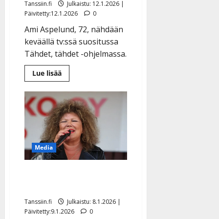
Tanssiin.fi
Julkaistu: 12.1.2026 |
Päivitetty:12.1.2026
0
Ami Aspelund, 72, nähdään
keväällä tv:ssä suositussa
Tähdet, tähdet -ohjelmassa.
Lue
Lue lisää
lisää
aiheesta
Tähdet,
tähdet
-
ohjelmassa
kisaava
Ami
Aspelund:
veli
Media
hukkui
7-
vuotiaana
Anita Hirvonen Hymyssä:
”En jaksa miehiä enää”
Tanssiin.fi
Julkaistu: 8.1.2026 |
Päivitetty:9.1.2026
0