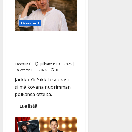
keikkakatoa
–
Suvi
Teräsniskan
raskas
vuosi
Orkesterit
Jarkko Yli-Sikkilä:
perheessä tärkeä hetki –
kuva
Tanssiin.fi
Julkaistu: 13.3.2026 |
Päivitetty:13.3.2026
0
Jarkko Yli-Sikkilä seurasi
silmä kovana nuorimman
poikansa otteita.
Lue
Lue lisää
lisää
aiheesta
Jarkko
Yli-
Sikkilä:
perheessä