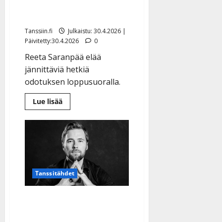
–vauva syntyy minä
a
hetkenä hyvänsä
n
n
Tanssiin.fi
Julkaistu: 30.4.2026 |
Päivitetty:30.4.2026
0
y
l
Reeta Saranpää elää
l
jännittäviä hetkiä
e
odotuksen loppusuoralla.
i
s
Lue
Lue lisää
o
lisää
aiheesta
k
Reeta
Saranpää
i
julkaisi
i
kuvan
”vappupallostaan”
t
–
o
vauva
syntyy
s
Tanssitähdet
minä
hetkenä
Tanssiin.fi
hyvänsä
Tangokuningas Marko
Julkaistu:
Lämsän äkkikuolemasta
27.4.2025