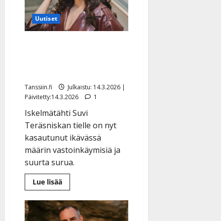
Uutiset
Perhesurua, kuolemaa ja
keikkakatoa – Suvi
Teräsniskan raskas vuosi
Tanssiin.fi
Julkaistu: 14.3.2026 |
Päivitetty:14.3.2026
1
Iskelmätähti Suvi
Teräsniskan tielle on nyt
kasautunut ikävässä
määrin vastoinkäymisiä ja
suurta surua.
Lue
Lue lisää
lisää
aiheesta
Perhesurua,
kuolemaa
ja