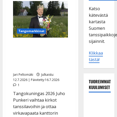
Katso
kätevästä
kartasta
Suomen
Tangomarkkinat
tanssipaikkoj
sijainnit.
Tangokuningas Juho
Punkeri selvisi
Klikkaa
koulukiusaamisesta:
tästä!
”Olen herkkä pohjalainen”
Jari Peltomäki
Julkaistu:
12.7.2026 | Päivitetty:16.7.2026
TUOREIMMAT
1
KUULUMISET
Tangokuningas 2026 Juho
Punkeri vaihtaa kirkot
Esko
tanssilavoihin ja ottaa
Rahkonen
virkavapaata kanttorin
olisi