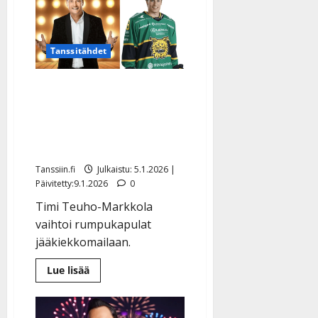
tuplajuhla:
50
vuotta
ja
uusi
Tanssitähdet
sinkku
Tangokuningas Tomi
Markkolan poika järkytti
vanhempansa: iskee
maaleja Ilveksessä
Tanssiin.fi
Julkaistu: 5.1.2026 |
Päivitetty:9.1.2026
0
Timi Teuho-Markkola
vaihtoi rumpukapulat
jääkiekkomailaan.
Lue
Lue lisää
lisää
aiheesta
Tangokuningas
Tomi