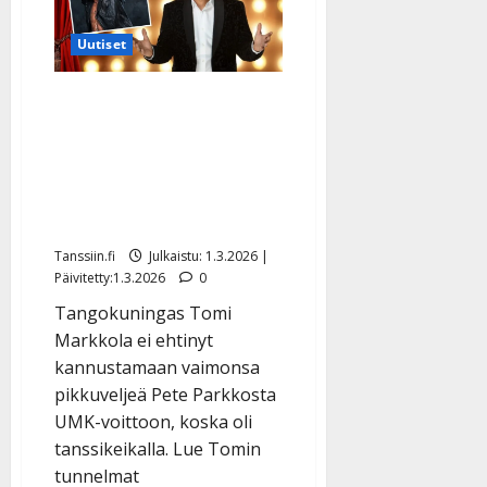
tärkeä
hetki
–
Uutiset
kuva
Tomi Markkolan
lankomies voitti UMK:n:
”Ollaan koko perhe
hirmuisen ylpeitä
Petestä”
Tanssiin.fi
Julkaistu: 1.3.2026 |
Päivitetty:1.3.2026
0
Tangokuningas Tomi
Markkola ei ehtinyt
kannustamaan vaimonsa
pikkuveljeä Pete Parkkosta
UMK-voittoon, koska oli
tanssikeikalla. Lue Tomin
tunnelmat