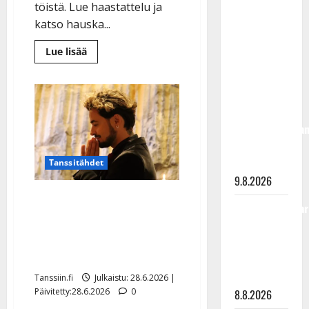
töistä. Lue haastattelu ja
täyttänyt
katso hauska...
90 vuotta –
Arto
Lue
Lue lisää
Rahkonen
lisää
aiheesta
kävi
Tangokuningas
Juho
haudalla ja
Punkeri
selvisi
kertoo
koulukiusaamisesta:
iskelmälegenda
”Olen
herkkä
viimeisistä
pohjalainen”
vuosista
Tanssitähdet
9.8.2026
Huoli heräsi Amadeus
Tangokuningatar
Lundbergista: auto
Raija
kolarissa, katosi somesta,
Mäntyniemi:
kesähäätkin katkolla
matka
tyssäsi
Tanssiin.fi
Julkaistu: 28.6.2026 |
Päivitetty:28.6.2026
0
8.8.2026