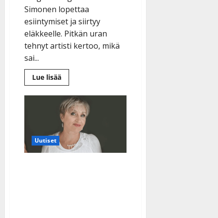
Simonen lopettaa
esiintymiset ja siirtyy
eläkkeelle. Pitkän uran
tehnyt artisti kertoo, mikä
sai...
Lue
Lue lisää
lisää
aiheesta
Tangokuningas
Kauko
Simonen,
74,
lopettaa
uransa:
”Pitää
Uutiset
jäädä
eläkkeellekin
joskus”
Tähdet, tähdet -
ohjelmassa kisaava Ami
Aspelund: veli hukkui 7-
vuotiaana