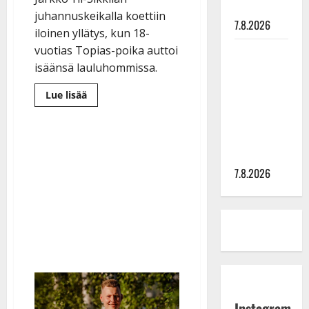
painaa
juhannuskeikalla koettiin
7.8.2026
iloinen yllätys, kun 18-
vuotias Topias-poika auttoi
Maikilta
isäänsä lauluhommissa.
pysäyttävä
ulostulo:
Lue
Lue lisää
”Elämä toi
lisää
aiheesta
eteeni
Näin
laulaa
sellaisen
Jarkko
Yli-
yllätyksen…”
Sikkilän
7.8.2026
pesäpalloileva
poika
–
debytoi
lavakeikalla
Instagram