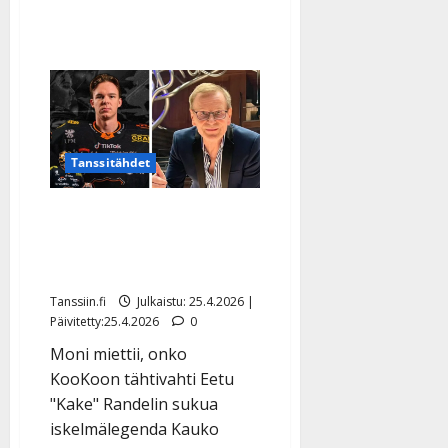
Tanssitähdet
Kake Randelin loistaa nyt
myös SM-liigan
kiekkokaukalossa
Tanssiin.fi
Julkaistu: 25.4.2026 |
Päivitetty:25.4.2026
0
Moni miettii, onko
KooKoon tähtivahti Eetu
"Kake" Randelin sukua
iskelmälegenda Kauko