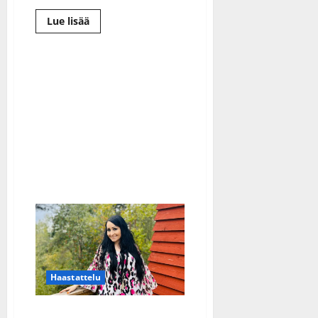
Lue
Lue lisää
lisää
aiheesta
Tomi
Markkolan
lankomies
voitti
UMK:n:
”Ollaan
koko
perhe
hirmuisen
ylpeitä
Petestä”
Haastattelu
Nina Åkerman, 48, tuli