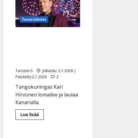
Markkolan
poika
järkytti
vanhempansa:
iskee
Tanssitähdet
maaleja
Ilveksessä
Salarakkaasta vihjailtu
Kari Hirvonen lensi
Espanjaan – perhe-elämä
kukoistaa
Tanssiin.fi
Julkaistu: 2.1.2026 |
Päivitetty:2.1.2026
2
Tangokuningas Kari
Hirvonen lomailee ja laulaa
Kanarialla.
Lue
Lue lisää
lisää
aiheesta
Salarakkaasta
vihjailtu
Kari