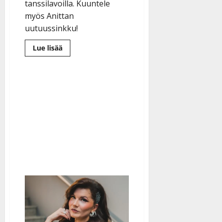
tanssilavoilla. Kuuntele
myös Anittan
uutuussinkku!
Lue
Lue lisää
lisää
aiheesta
Anitta
Mattila
näki
enneunen
–
siitä
alkoi
tanssittaminen