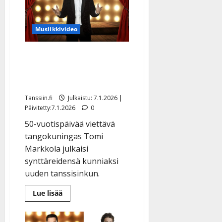
Musiikkivideo
Tomi Markkolan
tuplajuhla: 50 vuotta ja
uusi sinkku
Tanssiin.fi
Julkaistu: 7.1.2026 |
Päivitetty:7.1.2026
0
50-vuotispäivää viettävä
tangokuningas Tomi
Markkola julkaisi
synttäreidensä kunniaksi
uuden tanssisinkun.
Lue
Lue lisää
lisää
aiheesta
Tomi
Markkolan