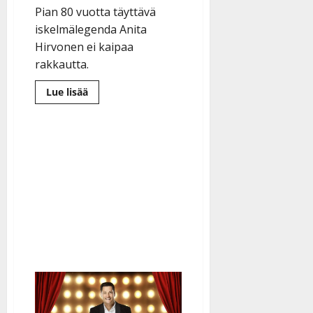
Pian 80 vuotta täyttävä
iskelmälegenda Anita
Hirvonen ei kaipaa
rakkautta.
Lue
Lue lisää
lisää
aiheesta
Anita
Hirvonen
Hymyssä:
”En
jaksa
miehiä
enää”