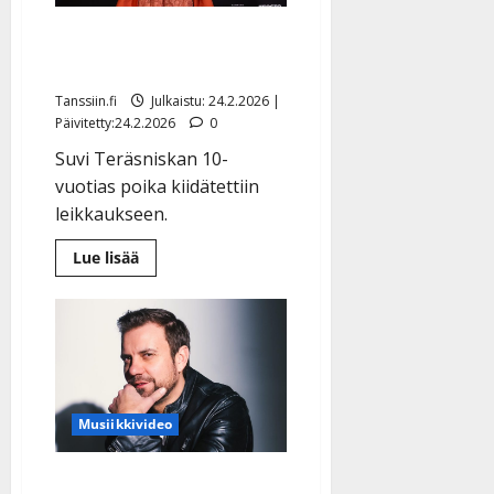
Suvi Teräsniskan poika
loukkaantui vakavasti
Tanssiin.fi
Julkaistu: 24.2.2026 |
Päivitetty:24.2.2026
0
Suvi Teräsniskan 10-
vuotias poika kiidätettiin
leikkaukseen.
Lue
Lue lisää
lisää
aiheesta
Suvi
Teräsniskan
poika
loukkaantui
vakavasti
Musiikkivideo
Antti Ketonen löysi