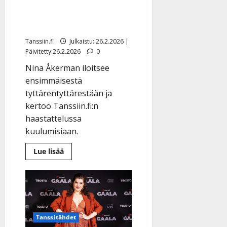
isoäidiksi: ”Haistelen
vauvan tuoksua”
Tanssiin.fi
Julkaistu: 26.2.2026 |
Päivitetty:26.2.2026
0
Nina Åkerman iloitsee
ensimmäisestä
tyttärentyttärestään ja
kertoo Tanssiin.fi:n
haastattelussa
kuulumisiaan.
Lue
Lue lisää
lisää
aiheesta
Nina
Åkerman,
48,
tuli
isoäidiksi:
”Haistelen
vauvan
Tanssitähdet
tuoksua”