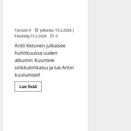
loppuelämänsä ihmisen –
näin syntyi uusi
rakkauslaulu
Tanssiin.fi
Julkaistu: 15.2.2026 |
Päivitetty:15.2.2026
0
Antti Ketonen julkaisee
huhtikuussa uuden
albumin. Kuuntele
sinkkulohkaisu ja lue Antin
kuulumiset!
Lue
Lue lisää
lisää
aiheesta
Antti
Ketonen
löysi
loppuelämänsä
ihmisen
–
näin
syntyi