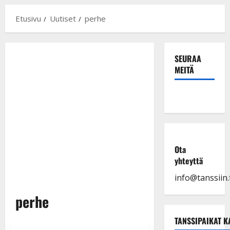
Etusivu
Uutiset
perhe
SEURAA
MEITÄ
Ota
yhteyttä
info@tanssiin.f
perhe
TANSSIPAIKAT K