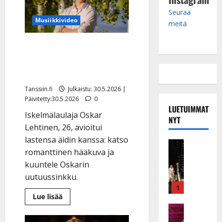
Seuraa
Musiikkivideo
meitä
Oskar Lehtisen elämän
kevät: jätti työnsä – meni
nyt naimisiin
Tanssiin.fi
Julkaistu: 30.5.2026 |
Päivitetty:30.5.2026
0
LUETUIMMAT
Iskelmälaulaja Oskar
NYT
Lehtinen, 26, avioitui
lastensa äidin kanssa: katso
Musiikkiv
romanttinen hääkuva ja
H
u
kuuntele Oskarin
i
uutuussinkku.
k
1
Lue
e
Lue lisää
lisää
a
Keikat ja 
aiheesta
Oskar
I
t