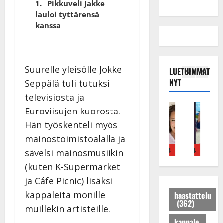
Pikkuveli Jakke
lauloi tyttärensä
kanssa
Suurelle yleisölle Jokke
LUETUIMMAT
NYT
Seppälä tuli tutuksi
televisiosta ja
Tanssitähdet
Haastattelu
Musiikkivideo
Keikat ja kiertueet
Tanssitähdet
Tans
Euroviisujen kuorosta.
T
H
H
I
H
T
Hän työskenteli myös
ä
u
u
k
e
ä
m
i
i
ä
i
m
mainostoimistoalalla ja
ä
k
k
v
d
ä
4
5
1
2
3
4
5
sävelsi mainosmusiikin
I
e
e
ä
i
I
(kuten K-Supermarket
l
a
a
s
P
l
ja Cáfe Picnic) lisäksi
e
r
t
a
a
e
V
a
h
i
k
V
kappaleita monille
haastattelu
(362)
a
k
y
r
a
a
muillekin artisteille.
i
k
v
a
r
i
kappale