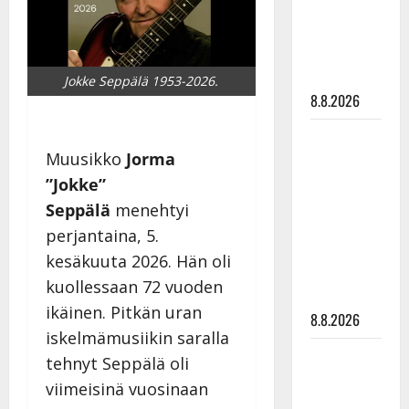
Raija
Mäntyniemi:
matka
tyssäsi
Jokke Seppälä 1953-2026.
8.8.2026
Matti
Muusikko
Jorma
Ruohonen
viettää taas
”Jokke”
synttäreitään
Seppälä
menehtyi
täydessä
perjantaina, 5.
hiljaisuudessa
kesäkuuta 2026. Hän oli
– tämä on
kuollessaan 72 vuoden
tilanne nyt
ikäinen. Pitkän uran
8.8.2026
iskelmämusiikin saralla
TTK-tähti
tehnyt Seppälä oli
Anna
viimeisinä vuosinaan
Hanski