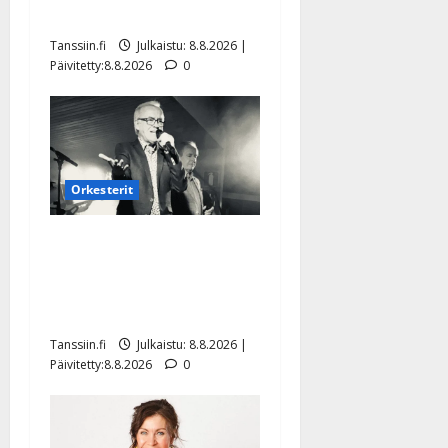
Mäntyniemi: matka tyssäsi
Tanssiin.fi
Julkaistu: 8.8.2026 |
Päivitetty:8.8.2026
0
Orkesterit
Matti Ruohonen viettää taas
synttäreitään täydessä
hiljaisuudessa – tämä on
tilanne nyt
Tanssiin.fi
Julkaistu: 8.8.2026 |
Päivitetty:8.8.2026
0