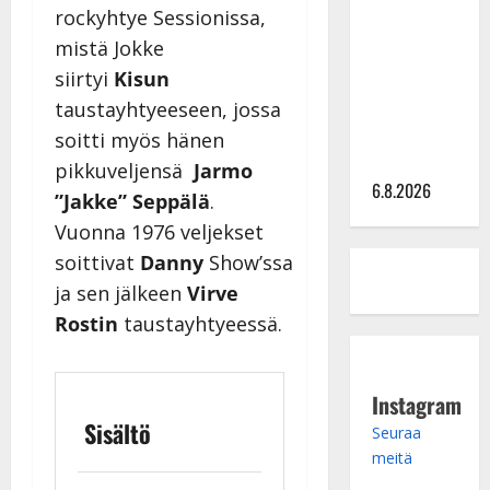
rockyhtye Sessionissa,
kanssa -
mistä Jokke
julkkikset
siirtyi
Kisun
julki: Anna
Hanski
taustayhtyeeseen, jossa
liitää tv-
soitti myös hänen
parketilla
pikkuveljensä
Jarmo
6.8.2026
”Jakke” Seppälä
.
Vuonna 1976 veljekset
soittivat
Danny
Show’ssa
ja sen jälkeen
Virve
Rostin
taustayhtyeessä.
Instagram
Sisältö
Seuraa
meitä