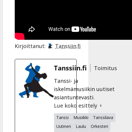
Kirjoittanut:
Tanssiin.fi
Tanssiin.fi
Toimitus
Tanssi- ja
iskelmämusiikin uutiset
asiantuntevasti.
Lue koko esittely
Tanssi
Musiikki
Tanssilava
Uutinen
Laulu
Orkesteri