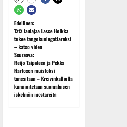
P
Edellinen:
Tätä laulajaa Lasse Hoikka
o
tukee tangokuningattareksi
s
– katso video
Seuraava:
t
Reijo Taipaleen ja Pekka
n
Hartosen muistoksi
tanssitaan – Kreivinkalliolla
a
kunnioitetaan suomalaisen
v
iskelmän mestareita
i
g