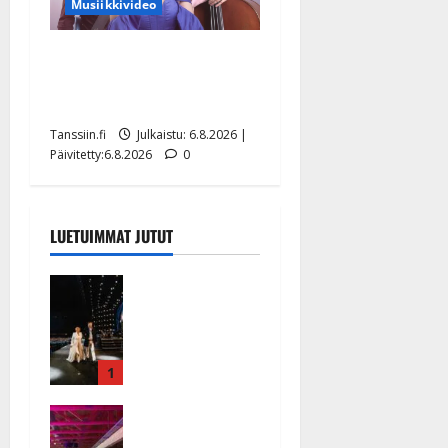
Musiikkivideo
Sopiiko Edith Piaf
tanssilavalle? Pirttijoki
näyttää mallia – video
Tanssiin.fi
Julkaistu: 6.8.2026 |
Päivitetty:6.8.2026
0
LUETUIMMAT JUTUT
Huikeat
hyvästit!
Tommi
saatteli
Katri
1
Helenan
Ikävä
lavalta
sairauskohta
viimeisen