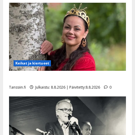
Keikat ja kiertueet
Tangokuningatar Raija Mäntyniemi: matka tyssäsi
Tanssiin.fi
Julkaistu: 8.8.2026 | Päivitetty:8.8.2026
0