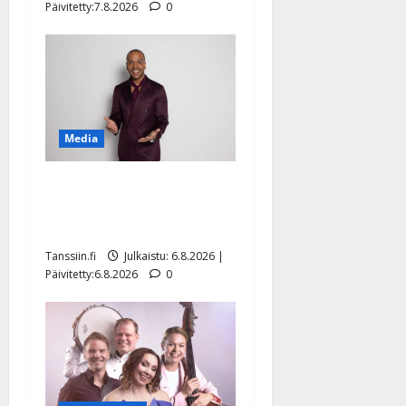
Päivitetty:7.8.2026
0
Media
Tanssii tähtien kanssa -
julkkikset julki: Anna
Hanski liitää tv-parketilla
Tanssiin.fi
Julkaistu: 6.8.2026 |
Päivitetty:6.8.2026
0