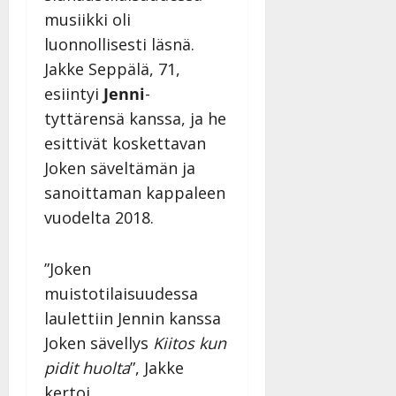
e
v
musiikki oli
i
i
s
d
luonnollisesti läsnä.
o
e
Jakke Seppälä, 71,
k
o
esiintyi
Jenni
-
i
k
tyttärensä kanssa, ja he
i
o
t
o
esittivät koskettavan
o
s
Joken säveltämän ja
s
t
sanoittaman kappaleen
e
Tanssiin.fi
vuodelta 2018.
Tanssiin.fi
Julkaistu:
27.4.2025
Julkaistu:
”Joken
|
17.8.2025
Päivitetty:27.4.2025
muistotilaisuudessa
|
Päivitetty:19.8.2025
laulettiin Jennin kanssa
Joken sävellys
Kiitos kun
pidit huolta
”, Jakke
kertoi.