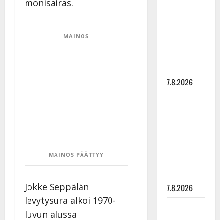
monisairas.
rakastaa
tanssia –
suru
MAINOS
tyttären
syövästä
painaa
7.8.2026
Maikilta
pysäyttävä
ulostulo:
”Elämä toi
eteeni
MAINOS PÄÄTTYY
sellaisen
yllätyksen…”
Jokke Seppälän
7.8.2026
levytysura alkoi 1970-
Tanssii
luvun alussa
tähtien