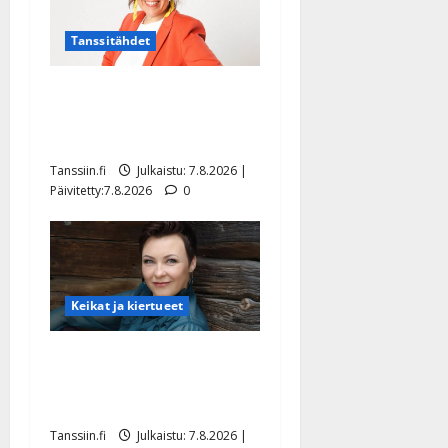
Tanssitähdet
TTK-tähti Anna Hanski
rakastaa tanssia – suru
tyttären syövästä painaa
Tanssiin.fi
Julkaistu: 7.8.2026 |
Päivitetty:7.8.2026
0
Keikat ja kiertueet
Maikilta pysäyttävä
ulostulo: ”Elämä toi eteeni
sellaisen yllätyksen…”
Tanssiin.fi
Julkaistu: 7.8.2026 |