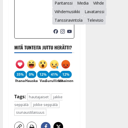
Paritanssi
Media
Viihde
Viihdemusiikki
Lavatanssi
Tanssiravintola
Televisio
MITÄ TUNTEITA JUTTU HERÄTTI?
35%
0%
12%
41%
12%
Ihana
Hauska
Vau
Surullinen
Vihainen
Tags:
hautajaiset
jakke
seppälä
jokke seppälä
siunaustilaisuus