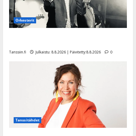
Orkesterit
Matti Ruohonen viettää taas synttäreitään täydessä
hiljaisuudessa – tämä on tilanne nyt
Tanssiin.fi
Julkaistu: 8.8.2026 | Päivitetty:8.8.2026
0
Tanssitähdet