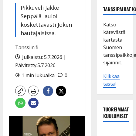
Pikkuveli Jakke
TANSSIPAIKAT K
Seppälä lauloi
koskettavasti Joken
Katso
kätevästä
hautajaisissa.
kartasta
Tanssiin.fi
Suomen
tanssipaikkoj
Julkaistu: 5.7.2026 |
sijainnit.
Päivitetty:5.7.2026
1 min lukuaika
0
Klikkaa
tästä!
TUOREIMMAT
KUULUMISET
Tangokuningatar