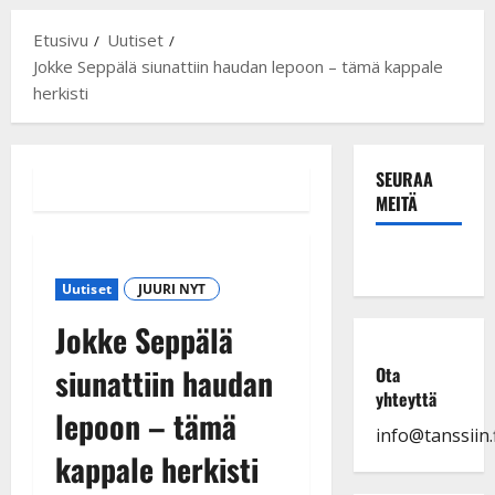
Etusivu
Uutiset
Jokke Seppälä siunattiin haudan lepoon – tämä kappale
herkisti
SEURAA
MEITÄ
Uutiset
JUURI NYT
Jokke Seppälä
siunattiin haudan
Ota
yhteyttä
lepoon – tämä
info@tanssiin.f
kappale herkisti