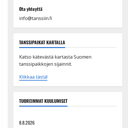
Ota yhteyttä
info@tanssiin.fi
TANSSIPAIKAT KARTALLA
Katso kätevästä kartasta Suomen
tanssipaikkojen sijainnit.
Klikkaa tästä!
TUOREIMMAT KUULUMISET
Tangokuningatar Raija Mäntyniemi: matka tyssäsi
8.8.2026