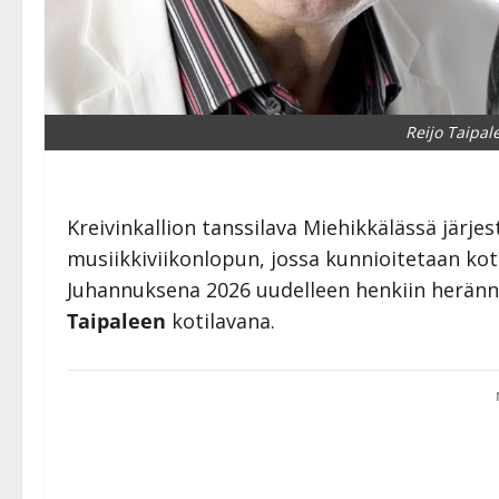
Reijo Taipal
Kreivinkallion tanssilava Miehikkälässä järj
musiikkiviikonlopun, jossa kunnioitetaan kot
Juhannuksena 2026 uudelleen henkiin heränn
Taipaleen
kotilavana.