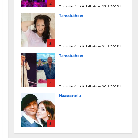
2
Tanssiin.fi
Julkaistu: 22.8.2025 |
Päivitetty:22.8.2025
Tanssitähdet
Heidi Pakarisen ja Mika
Pohjosen tytär kilpailee
missikisoissa
3
Tanssiin.fi
Julkaistu: 21.8.2025 |
Päivitetty:22.8.2025
Tanssitähdet
Tämä Ile Vainion runo Katri
Helenasta paisui hitiksi: ”Voi
tule Katri…”
4
Tanssiin.fi
Julkaistu: 20.8.2025 |
Päivitetty:22.8.2025
Haastattelu
Huikea rakkaustarina!
Dimitri Keiski ja Katja
juhlivat pian tinahäitään –
5
Dannylle iso kiitos
Tanssiin.fi
Julkaistu: 27.4.2025 |