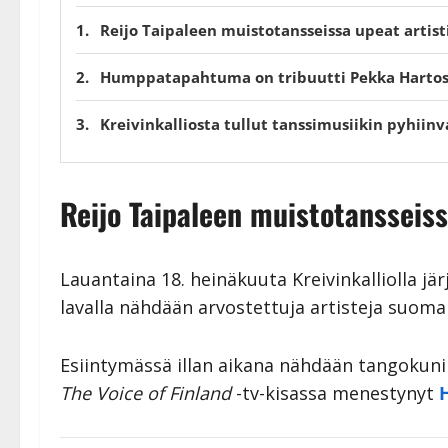
Reijo Taipaleen muistotansseissa upeat artist
Humppatapahtuma on tribuutti Pekka Hartos
Kreivinkalliosta tullut tanssimusiikin pyhiin
Reijo Taipaleen muistotanss
eiss
Lauantaina 18. heinäkuuta Kreivinkalliolla jä
lavalla nähdään arvostettuja artisteja suoma
Esiintymässä illan aikana nähdään tangokun
The Voice of Finland
-tv-kisassa menestynyt