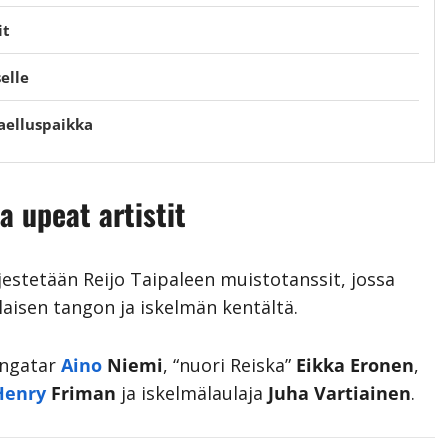
it
elle
vaelluspaikka
a upeat artistit
rjestetään Reijo Taipaleen muistotanssit, jossa
laisen tangon ja iskelmän kentältä.
ingatar
Aino
Niemi
, “nuori Reiska”
Eikka Eronen
,
Henry
Friman
ja iskelmälaulaja
Juha Vartiainen
.