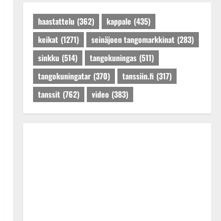
Päivitetty:27.4.2025
haastattelu
(362)
kappale
(435)
keikat
(1271)
seinäjoen tangomarkkinat
(283)
sinkku
(514)
tangokuningas
(511)
tangokuningatar
(370)
tanssiin.fi
(317)
tanssit
(762)
video
(383)