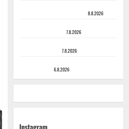
Matti Ruohonen viettää taas synttäreitään täydessä
hiljaisuudessa – tämä on tilanne nyt
8.8.2026
TTK-tähti Anna Hanski rakastaa tanssia – suru
tyttären syövästä painaa
7.8.2026
Maikilta pysäyttävä ulostulo: ”Elämä toi eteeni
sellaisen yllätyksen…”
7.8.2026
Tanssii tähtien kanssa -julkkikset julki: Anna Hanski
liitää tv-parketilla
6.8.2026
Instagram