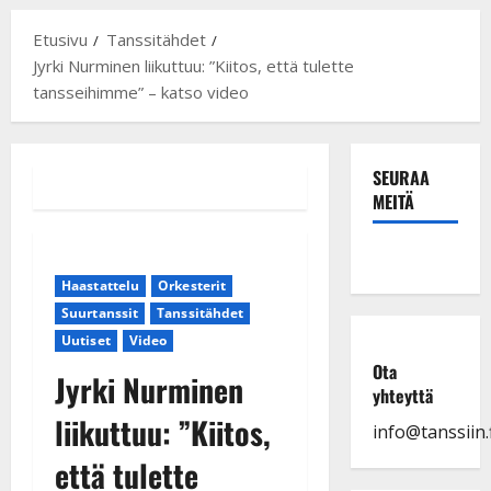
Etusivu
Tanssitähdet
Jyrki Nurminen liikuttuu: ”Kiitos, että tulette
tansseihimme” – katso video
SEURAA
MEITÄ
Haastattelu
Orkesterit
Suurtanssit
Tanssitähdet
Uutiset
Video
Ota
Jyrki Nurminen
yhteyttä
liikuttuu: ”Kiitos,
info@tanssiin.f
että tulette