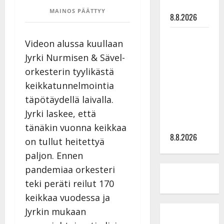
tyssäsi
MAINOS PÄÄTTYY
8.8.2026
Matti
Videon alussa kuullaan
Ruohonen
Jyrki Nurmisen & Sävel-
viettää taas
orkesterin tyylikästä
synttäreitään
keikkatunnelmointia
täydessä
hiljaisuudessa
täpötäydellä laivalla.
– tämä on
Jyrki laskee, että
tilanne nyt
tänäkin vuonna keikkaa
8.8.2026
on tullut heitettyä
paljon. Ennen
pandemiaa orkesteri
teki peräti reilut 170
keikkaa vuodessa ja
Jyrkin mukaan