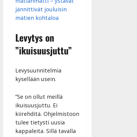
mätiahmatti – ystävät
Päivitetty:
D
jännittivät jouluisin
a
mätien kohtaloa
n
n
y
Levytys on
l
l
”ikuisuusjuttu”
e
i
s
Levysuunnitelmia
o
kysellään usein.
k
i
i
”Se on ollut meillä
t
ikuisuusjuttu. Ei
o
kiirehditä. Ohjelmistoon
s
tulee tietysti uusia
Tanssiin.fi
kappaleita. Sillä tavalla
Julkaistu: