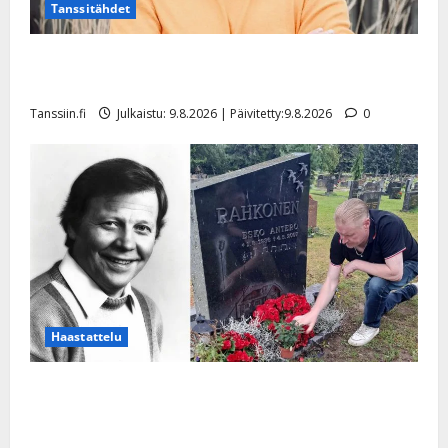
Tanssitähdet
Tangokuningas Aki Samuli meni naimisiin – hääkuva
julki
Tanssiin.fi
Julkaistu: 9.8.2026 | Päivitetty:9.8.2026
0
Haastattelu
Esko Rahkonen olisi täyttänyt 90 vuotta – Arto
Rahkonen kävi haudalla ja kertoo iskelmälegendan
viimeisistä vuosista