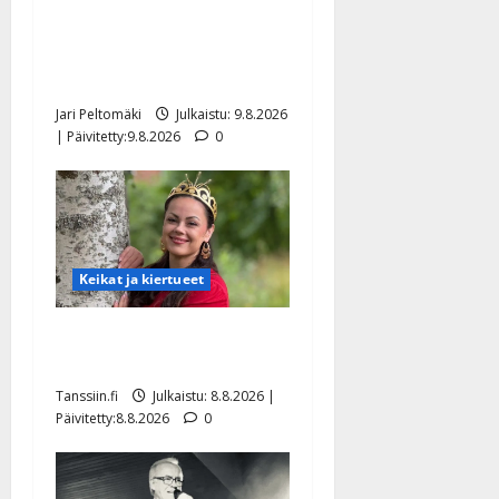
täyttänyt 90 vuotta – Arto
Rahkonen kävi haudalla ja
kertoo iskelmälegendan
viimeisistä vuosista
Jari Peltomäki
Julkaistu: 9.8.2026
| Päivitetty:9.8.2026
0
Keikat ja kiertueet
Tangokuningatar Raija
Mäntyniemi: matka tyssäsi
Tanssiin.fi
Julkaistu: 8.8.2026 |
Päivitetty:8.8.2026
0