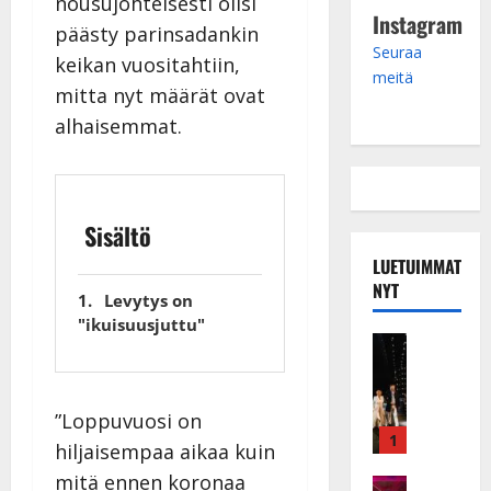
nousujohteisesti olisi
Instagram
päästy parinsadankin
Seuraa
keikan vuositahtiin,
meitä
mitta nyt määrät ovat
alhaisemmat.
Sisältö
LUETUIMMAT
NYT
Levytys on
"ikuisuusjuttu"
Musiikkiv
H
u
i
”Loppuvuosi on
k
1
hiljaisempaa aikaa kuin
e
mitä ennen koronaa
a
Keikat ja 