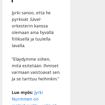
l
i
s
a
Tanssiin.fi
i
t
ä
-
v
u
Jyrki sanoo, että he
Julkaistu:
j
Tanssiin.fi
a
l
21.8.2025
a
pyrkivät
Sävel
-
t
e
|
v
Julkaistu:
orkesterin kanssa
p
Päivitetty:
K
22.8.2025
i
olemaan aina hyvällä
i
a
|
d
a
t
Päivitetty:
fiiliksellä ja tuulella
e
n
r
o
lavalla.
t
i
k
i
…
o
n
”
”Eläydymme siihen,
o
a
s
mitä esitetään. Ihmiset
Tanssiin.fi
h
t
varmaan vaistoavat sen.
ä
Julkaistu:
e
Ja se tarttuu heihinkin.”
i
20.8.2025
Tanssiin.fi
t
|
Päivitetty:
ä
Julkaistu:
Lue myös:
Jyrki
ä
17.8.2025
Nurminen on
n
|
–