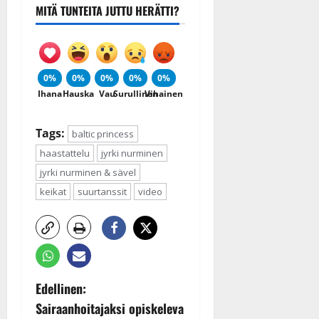
MITÄ TUNTEITA JUTTU HERÄTTI?
0%
0%
0%
0%
0%
Ihana
Hauska
Vau
Surullinen
Vihainen
Tags:
baltic princess
haastattelu
jyrki nurminen
jyrki nurminen & sävel
keikat
suurtanssit
video
P
Edellinen:
Sairaanhoitajaksi opiskeleva