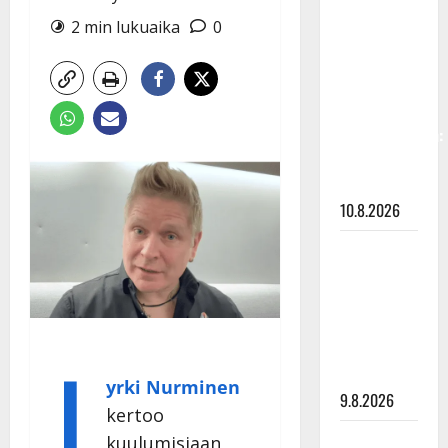
Keiski
2 min lukuaika
0
laihtui –
vastaa nyt
fanien
huoleen
jaksamisestaan:
”Mikään ei
ole ikuista”
10.8.2026
Tangokuningas
Aki Samuli
meni
naimisiin –
J
hääkuva
julki
yrki Nurminen
9.8.2026
kertoo
Esko
kuulumisiaan