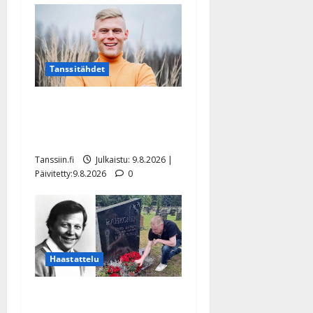
Tanssitähdet
Tangokuningas Aki Samuli
meni naimisiin – hääkuva
julki
Tanssiin.fi
Julkaistu: 9.8.2026 |
Päivitetty:9.8.2026
0
Haastattelu
Esko Rahkonen olisi