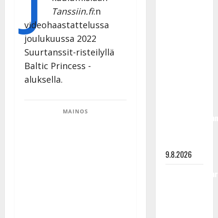
Rahkonen
Tanssiin.fi
:n
olisi
videohaastattelussa
täyttänyt
joulukuussa 2022
90 vuotta –
Suurtanssit-risteilyllä
Arto
Baltic Princess -
Rahkonen
aluksella.
kävi
haudalla ja
kertoo
MAINOS
iskelmälegenda
viimeisistä
vuosista
9.8.2026
Tangokuningatar
Raija
Mäntyniemi:
matka