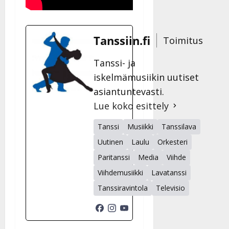
Tanssiin.fi
Toimitus
Tanssi- ja
iskelmämusiikin uutiset
asiantuntevasti.
Lue koko esittely
Tanssi
Musiikki
Tanssilava
Uutinen
Laulu
Orkesteri
Paritanssi
Media
Viihde
Viihdemusiikki
Lavatanssi
Tanssiravintola
Televisio