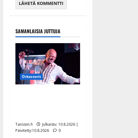
SAMANLAISIA JUTTUJA
Orkesterit
Dimitri Keiski laihtui –
vastaa nyt fanien huoleen
jaksamisestaan: ”Mikään ei
ole ikuista”
Tanssiin.fi
Julkaistu: 10.8.2026 |
Päivitetty:10.8.2026
0