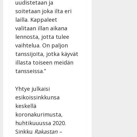
uudistetaan ja
27.4.2025
|
soitetaan joka ilta eri
Päivitetty:
lailla. Kappaleet
valitaan illan aikana
lennosta, jotta tulee
vaihtelua. On paljon
tanssijoita, jotka käyvät
illasta toiseen meidän
tansseissa.”
Yhtye julkaisi
esikoissinkkunsa
keskellä
koronakurimusta,
huhtikuuussa 2020.
Sinkku
Rakastan –