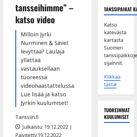
tansseihimme” –
TANSSIPAIKAT K
katso video
Katso
kätevästä
Milloin Jyrki
kartasta
Nurminen & Sävel
Suomen
levyttää? Laulaja
tanssipaikkoj
yllättää
sijainnit.
vastauksellaan
tuoreessa
Klikkaa
tästä!
videohaastattelussa.
Lue lisää ja katso
Jyrkin kuulumiset!
TUOREIMMAT
KUULUMISET
Tanssiin.fi
Julkaistu: 19.12.2022 |
Dimitri
Päivitetty:19.12.2022