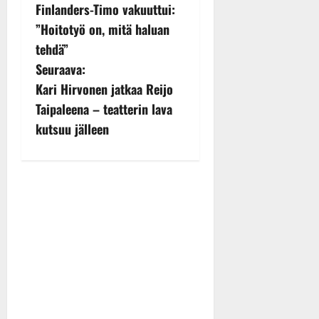
o
Finlanders-Timo vakuuttui:
s
”Hoitotyö on, mitä haluan
tehdä”
t
Seuraava:
n
Kari Hirvonen jatkaa Reijo
Taipaleena – teatterin lava
a
kutsuu jälleen
v
i
g
a
t
i