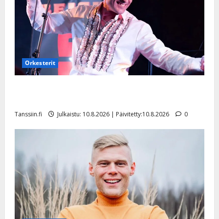
Orkesterit
Dimitri Keiski laihtui – vastaa nyt fanien huoleen
jaksamisestaan: ”Mikään ei ole ikuista”
Tanssiin.fi
Julkaistu: 10.8.2026 | Päivitetty:10.8.2026
0