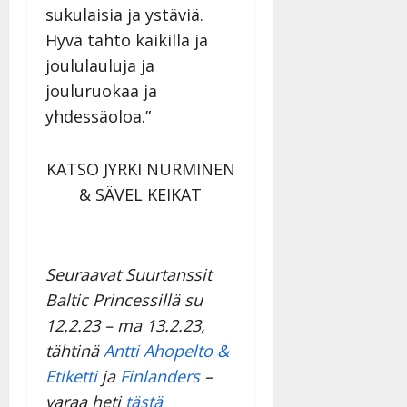
sukulaisia ja ystäviä.
Hyvä tahto kaikilla ja
joululauluja ja
jouluruokaa ja
yhdessäoloa.”
KATSO JYRKI NURMINEN
& SÄVEL KEIKAT
Seuraavat Suurtanssit
Baltic Princessillä su
12.2.23 – ma 13.2.23,
tähtinä
Antti Ahopelto &
Etiketti
ja
Finlanders
–
varaa heti
tästä