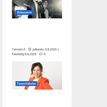
Orkesterit
Matti Ruohonen viettää taas
synttäreitään täydessä
hiljaisuudessa – tämä on
tilanne nyt
Tanssiin.fi
Julkaistu: 8.8.2026 |
Päivitetty:8.8.2026
0
Tanssitähdet
TTK-tähti Anna Hanski
rakastaa tanssia – suru