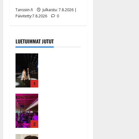
tyttären syövästä painaa
Tanssiin.fi
Julkaistu: 7.8.2026 |
Päivitetty:7.8.2026
0
LUETUIMMAT JUTUT
Huikeat
hyvästit!
Tommi
saatteli
Katri
1
Helenan
Ikävä
lavalta
sairauskohta
viimeisen
us: soittaja
kerran –
tuupertui
kuva- ja
kesken
2
videokooste
tanssikeikan
Tanssiin.fi
Heidi
Särkässä