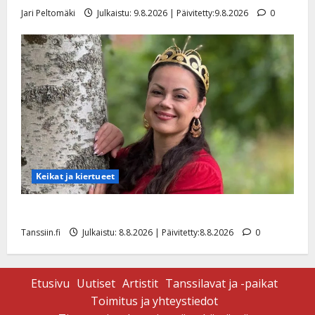
Jari Peltomäki
Julkaistu: 9.8.2026 | Päivitetty:9.8.2026
0
Keikat ja kiertueet
Tangokuningatar Raija Mäntyniemi: matka tyssäsi
Tanssiin.fi
Julkaistu: 8.8.2026 | Päivitetty:8.8.2026
0
Etusivu
Uutiset
Artistit
Tanssilavat ja -paikat
Toimitus ja yhteystiedot