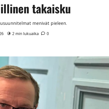
llinen takaisku
pusuunnitelmat menivät pieleen.
026
2 min lukuaika
0