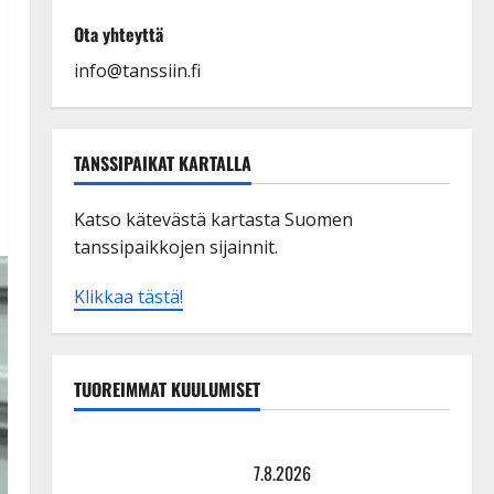
Ota yhteyttä
info@tanssiin.fi
TANSSIPAIKAT KARTALLA
Katso kätevästä kartasta Suomen
tanssipaikkojen sijainnit.
Klikkaa tästä!
TUOREIMMAT KUULUMISET
TTK-tähti Anna Hanski rakastaa tanssia – suru
tyttären syövästä painaa
7.8.2026