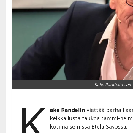
Kake Randelin saira
K
ake Randelin
viettää parhaillaa
keikkailusta taukoa tammi-helm
kotimaisemissa Etelä-Savossa.