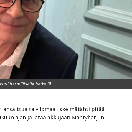
stui harmillisella hetkellä.
n ansaittua talvilomaa. Iskelmätähti pitää
ikuun ajan ja lataa akkujaan Mäntyharjun