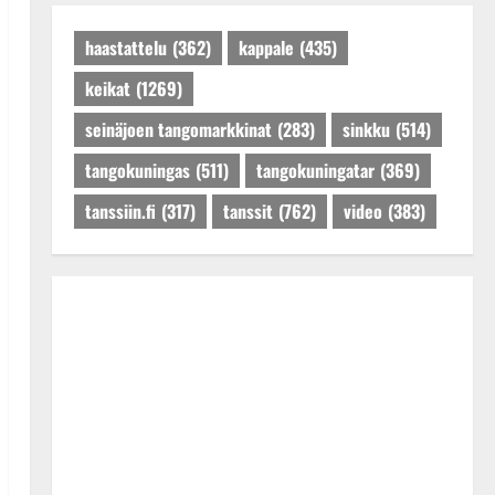
Päivitetty:27.4.2025
haastattelu
(362)
kappale
(435)
keikat
(1269)
seinäjoen tangomarkkinat
(283)
sinkku
(514)
tangokuningas
(511)
tangokuningatar
(369)
tanssiin.fi
(317)
tanssit
(762)
video
(383)