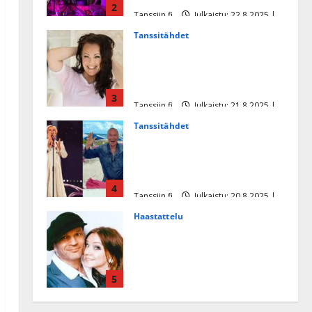
2
Tanssiin.fi
Julkaistu: 22.8.2025 |
Päivitetty:22.8.2025
Tanssitähdet
Heidi Pakarisen ja Mika
Pohjosen tytär kilpailee
missikisoissa
3
Tanssiin.fi
Julkaistu: 21.8.2025 |
Päivitetty:22.8.2025
Tanssitähdet
Tämä Ile Vainion runo Katri
Helenasta paisui hitiksi: ”Voi
tule Katri…”
4
Tanssiin.fi
Julkaistu: 20.8.2025 |
Päivitetty:22.8.2025
Haastattelu
Huikea rakkaustarina!
Dimitri Keiski ja Katja
juhlivat pian tinahäitään –
5
Dannylle iso kiitos
Tanssiin.fi
Julkaistu: 27.4.2025 |