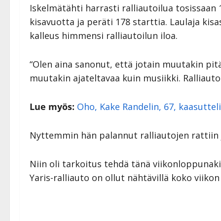
Iskelmätähti harrasti ralliautoilua tosissaan
kisavuotta ja peräti 178 starttia. Laulaja kisa
kalleus himmensi ralliautoilun iloa.
“Olen aina sanonut, että jotain muutakin pitä
muutakin ajateltavaa kuin musiikki. Ralliautos
Lue myös:
Oho, Kake Randelin, 67, kaasutteli
Nyttemmin hän palannut ralliautojen rattiin 
Niin oli tarkoitus tehdä tänä viikonloppunak
Yaris-ralliauto on ollut nähtävillä koko viiko