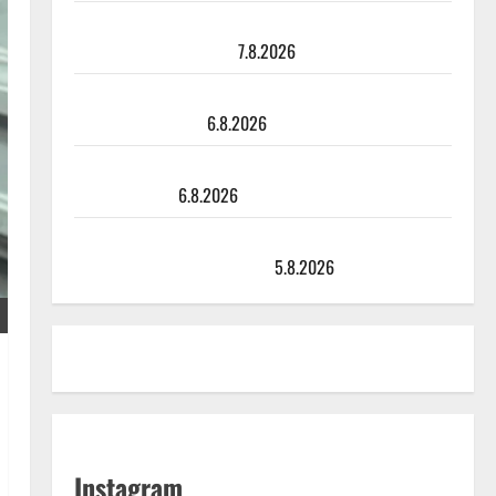
Maikilta pysäyttävä ulostulo: ”Elämä toi eteeni
sellaisen yllätyksen…”
7.8.2026
Tanssii tähtien kanssa -julkkikset julki: Anna Hanski
liitää tv-parketilla
6.8.2026
Sopiiko Edith Piaf tanssilavalle? Pirttijoki näyttää
mallia – video
6.8.2026
Leif Lindeman levytti: ”Kuvaa osuvasti uraani
pikkupojasta näihin päiviin”
5.8.2026
Instagram