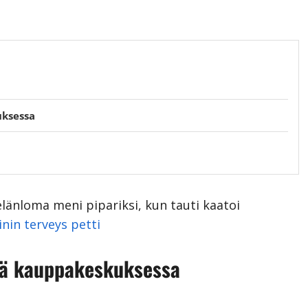
uksessa
länloma meni pipariksi, kun tauti kaatoi
inin terveys petti
ssä kauppakeskuksessa