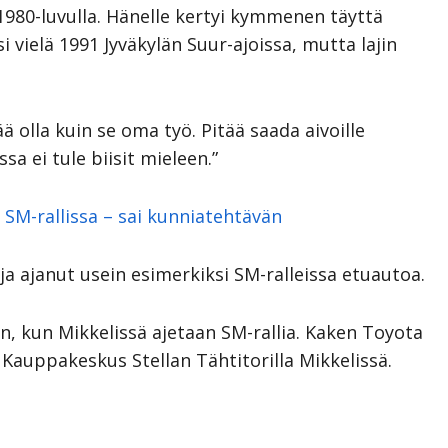
 1980-luvulla. Hänelle kertyi kymmenen täyttä
si vielä 1991 Jyväkylän Suur-ajoissa, mutta lajin
ä olla kuin se oma työ. Pitää saada aivoille
sa ei tule biisit mieleen.”
 SM-rallissa – sai kunniatehtävän
ja ajanut usein esimerkiksi SM-ralleissa etuautoa.
in, kun Mikkelissä ajetaan SM-rallia. Kaken Toyota
n Kauppakeskus Stellan Tähtitorilla Mikkelissä.