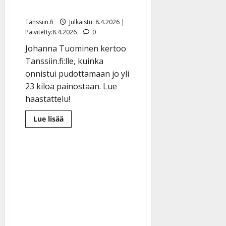
jalkasärytkin katosivat
Tanssiin.fi
Julkaistu: 8.4.2026 |
Päivitetty:8.4.2026
0
Johanna Tuominen kertoo
Tanssiin.fi:lle, kuinka
onnistui pudottamaan jo yli
23 kiloa painostaan. Lue
haastattelu!
Lue
Lue lisää
lisää
aiheesta
IskelmäMestari-
voittaja
Johanna
Tuominen:
hurja
laihtuminen
–
jalkasärytkin
katosivat