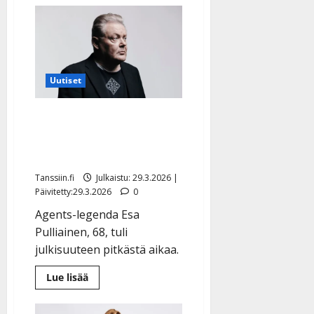
Anitta
Mattilalta
ikävä
käänne
–
toivoo
nyt
yhtä
Uutiset
asiaa
pääsiäiseksi
Esa Pulliainen julkaisi
uuden kuvan – huoli
heräsi
Tanssiin.fi
Julkaistu: 29.3.2026 |
Päivitetty:29.3.2026
0
Agents-legenda Esa
Pulliainen, 68, tuli
julkisuuteen pitkästä aikaa.
Lue
Lue lisää
lisää
aiheesta
Esa