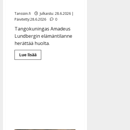
|
kesähäätkin katkolla
Päivitetty:
Tanssiin.fi
Julkaistu: 28.6.2026 |
Päivitetty:28.6.2026
0
Tangokuningas Amadeus
Lundbergin elämäntilanne
herättää huolta.
Lue
Lue lisää
lisää
aiheesta
Huoli
heräsi
Amadeus
Lundbergista:
auto
kolarissa,
katosi
somesta,
kesähäätkin
katkolla