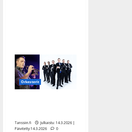
Eini
leikattiin
–
iso
muutos
ääneen
Orkesterit
Sinitaivas-soittaja
äkillisesti sivuun
terveyssyistä
Tanssiin.fi
Julkaistu: 14.3.2026 |
Päivitetty:14.3.2026
0