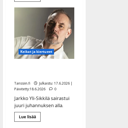
lisää
aiheesta
Kahdesta
syövästä
selvinnyt
Kisu
Jernström
täyttää
75
vuotta
–
isännöi
taas
Keikat ja kiertueet
Possujuhlia
Jarkko Yli-Sikkilä: ikävä
ilmoitus
Tanssiin.fi
Julkaistu: 17.6.2026 |
Päivitetty:18.6.2026
0
Jarkko Yli-Sikkilä sairastui
juuri juhannuksen alla.
Lue
Lue lisää
lisää
aiheesta