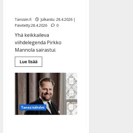
Pirkko Mannola, 87: ikävä
tartunta
Tanssiin.fi
Julkaistu: 28.4.2026 |
Päivitetty:28.4.2026
0
Yhä keikkaileva
viihdelegenda Pirkko
Mannola sairastui.
Lue
Lue lisää
lisää
aiheesta
Pirkko
Mannola,
87:
ikävä
tartunta
Tanssitähdet
Kyösti Mäkimattila kärsii
ikävästä selkävaivasta –