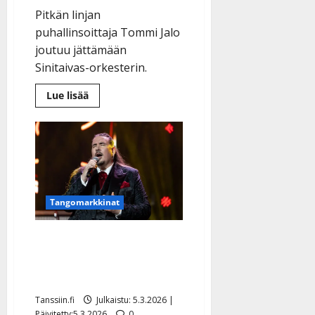
Pitkän linjan
puhallinsoittaja Tommi Jalo
joutuu jättämään
Sinitaivas-orkesterin.
Lue
Lue lisää
lisää
aiheesta
Sinitaivas-
soittaja
äkillisesti
sivuun
terveyssyistä
Tangomarkkinat
Apu: Antti Railio sai
paniikkikohtauksen
kesken tangofinaalin
Tanssiin.fi
Julkaistu: 5.3.2026 |
Päivitetty:5.3.2026
0