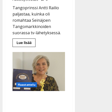
Tangoprinssi Antti Railio
paljastaa, kuinka oli
romahtaa Seinäjoen
Tangomarkkinoiden
suorassa tv-lähetyksessä.
Lue
Lue lisää
lisää
aiheesta
Apu:
Antti
Railio
sai
paniikkikohtauksen
kesken
tangofinaalin
Haastattelu
Kuulovammainen Kirsi,
51, on yksikorvainen