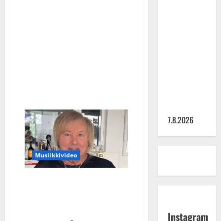
Laulaja
TTK-tähti
Kristiina
Mäki
Anna
sairaalassa:
terveyshaasteet
Hanski
lopettivat
laulukeikat
rakastaa
tanssia –
suru
tyttären
syövästä
painaa
7.8.2026
Musiikkivideo
Danny, 83, nousi takaisin
jalkeille – näin sujuu
laulu: katso video
Instagram