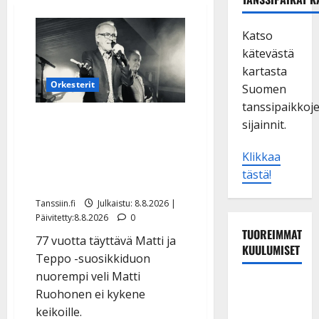
Katso
kätevästä
kartasta
Orkesterit
Suomen
tanssipaikkoj
Matti Ruohonen viettää
sijainnit.
taas synttäreitään
Klikkaa
täydessä hiljaisuudessa –
tästä!
tämä on tilanne nyt
Tanssiin.fi
Julkaistu: 8.8.2026 |
Päivitetty:8.8.2026
0
TUOREIMMAT
77 vuotta täyttävä Matti ja
KUULUMISET
Teppo -suosikkiduon
nuorempi veli Matti
Tangokuningas
Ruohonen ei kykene
Aki Samuli
keikoille.