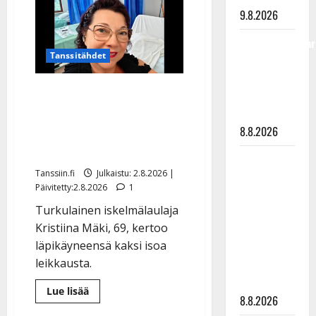
Tuupanen
ei
9.8.2026
toivu
–
Tangokuningatar
lääkäri:
”Vaakatasoon”
Tanssitähdet
Raija
Mäntyniemi:
Laulaja Kristiina Mäki
matka
sairaalassa:
tyssäsi
terveyshaasteet lopettivat
8.8.2026
laulukeikat
Matti
Tanssiin.fi
Julkaistu: 2.8.2026 |
Ruohonen
Päivitetty:2.8.2026
1
viettää taas
Turkulainen iskelmälaulaja
synttäreitään
Kristiina Mäki, 69, kertoo
täydessä
läpikäyneensä kaksi isoa
hiljaisuudessa
leikkausta.
– tämä on
tilanne nyt
Lue
Lue lisää
8.8.2026
lisää
aiheesta