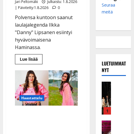
Jari Peltomäki
Julkaistu: 1.8.2026
Seuraa
| Päivitetty:1.8.2026
0
meitä
Polvensa kuntoon saanut
laulajalegenda Ilkka
"Danny" Lipsanen esiintyi
hyvävoimaisena
Haminassa.
Lue
Lue lisää
LUETUIMMAT
lisää
aiheesta
NYT
Danny,
83,
nousi
takaisin
Musiikkiv
jalkeille
H
–
näin
u
Haastattelu
sujuu
i
laulu:
katso
k
1
Tangokuningatar laihtui
video
e
hurjasti – Charlotta Saari
a
Keikat ja 
I
kertoo nyt, miten
t