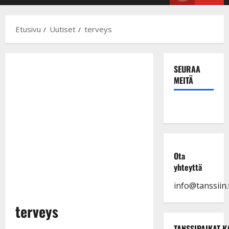
Menu
Etusivu
Uutiset
terveys
SEURAA
MEITÄ
Ota
yhteyttä
info@tanssiin.f
terveys
TANSSIPAIKAT K