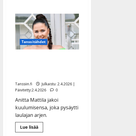
Tanssitähdet
Anitta Mattilalta ikävä
käänne – toivoo nyt yhtä
asiaa pääsiäiseksi
Tanssiin.fi
Julkaistu: 2.4.2026 |
Päivitetty:2.4.2026
0
Anitta Mattila jakoi
kuulumisensa, joka pysäytti
laulajan arjen.
Lue
Lue lisää
lisää
aiheesta