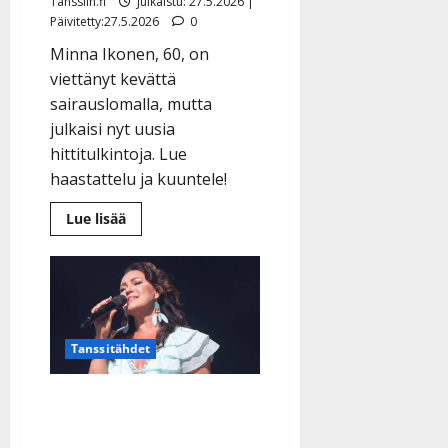
Tanssiin.fi
Julkaistu: 27.5.2026 |
Päivitetty:27.5.2026
0
Minna Ikonen, 60, on
viettänyt kevättä
sairauslomalla, mutta
julkaisi nyt uusia
hittitulkintoja. Lue
haastattelu ja kuuntele!
Lue
Lue lisää
lisää
aiheesta
80-
luvun
iskelmälaulaja
Minna
Ikonen:
iso
leikkaus
Tanssitähdet
Saija Tuupanen: ikävä
ilmoitus