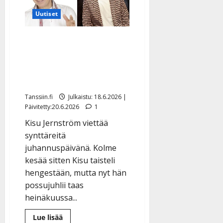
Uutiset
Kahdesta syövästä
selvinnyt Kisu Jernström
täyttää 75 vuotta –
isännöi taas Possujuhlia
Tanssiin.fi
Julkaistu: 18.6.2026 |
Päivitetty:20.6.2026
1
Kisu Jernström viettää
synttäreitä
juhannuspäivänä. Kolme
kesää sitten Kisu taisteli
hengestään, mutta nyt hän
possujuhlii taas
heinäkuussa...
Lue
Lue lisää