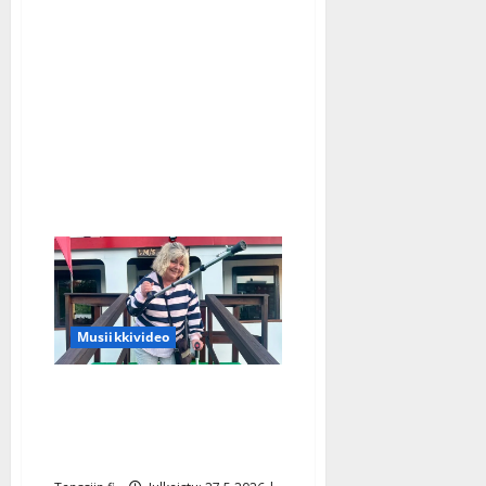
Jarkko
Yli-
Sikkilä:
ikävä
ilmoitus
Musiikkivideo
80-luvun iskelmälaulaja
Minna Ikonen: iso
leikkaus