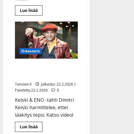
Lue
Lue lisää
lisää
aiheesta
Dimitri
Keiski
avautuu
nyt
voinnistaan:
”Olen
ollut
Orkesterit
hiljaa…”
Dimitri Keiskiltä ikäviä
uutisia
Tanssiin.fi
Julkaistu: 22.2.2026 |
Päivitetty:22.2.2026
0
Keiski & ENO -tähti Dimitri
Keiski harmittelee, ettei
lääkitys tepsi. Katso video!
Lue
Lue lisää
lisää