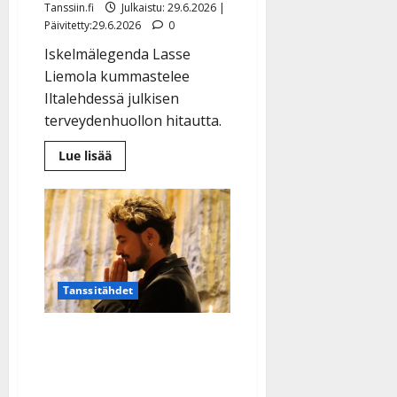
Tanssiin.fi
Julkaistu: 29.6.2026 |
a
Päivitetty:29.6.2026
0
n
n
Iskelmälegenda Lasse
y
Liemola kummastelee
l
Iltalehdessä julkisen
l
terveydenhuollon hitautta.
e
i
Lue
Lue lisää
s
lisää
aiheesta
o
Diabetesta
sairastava
k
Lasse
i
Liemola,
88,
i
ei
t
päässyt
lääkäriin
o
Tanssitähdet
s
Tanssiin.fi
Huoli heräsi Amadeus
Lundbergista: auto
Julkaistu:
27.4.2025
kolarissa, katosi somesta,