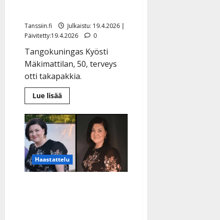
laihtui 13 kiloa
Tanssiin.fi
Julkaistu: 19.4.2026 |
Päivitetty:19.4.2026
0
Tangokuningas Kyösti
Mäkimattilan, 50, terveys
otti takapakkia.
Lue
Lue lisää
lisää
aiheesta
Kyösti
Mäkimattila
kärsii
ikävästä
selkävaivasta
–
laihtui
Haastattelu
13
kiloa
IskelmäMestari-voittaja
Johanna Tuominen: hurja
laihtuminen –