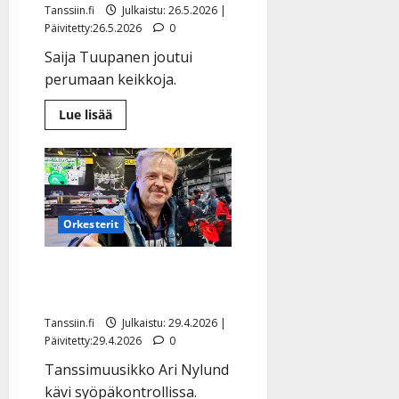
Tanssiin.fi
Julkaistu: 26.5.2026 |
Päivitetty:26.5.2026
0
Saija Tuupanen joutui
perumaan keikkoja.
Lue
Lue lisää
lisää
aiheesta
Saija
Tuupanen:
ikävä
ilmoitus
Orkesterit
Leukemiaa sairastava Ari
Nylund: syöpäpäivitys
Tanssiin.fi
Julkaistu: 29.4.2026 |
Päivitetty:29.4.2026
0
Tanssimuusikko Ari Nylund
kävi syöpäkontrollissa.