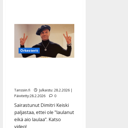
muun”
Orkesterit
Dimitri Keiski avautuu nyt
voinnistaan: ”Olen ollut
hiljaa…”
Tanssiin.fi
Julkaistu: 28.2.2026 |
Päivitetty:28.2.2026
0
Sairastunut Dimitri Keiski
paljastaa, ettei ole "laulanut
eikä aio laulaa". Katso
video!