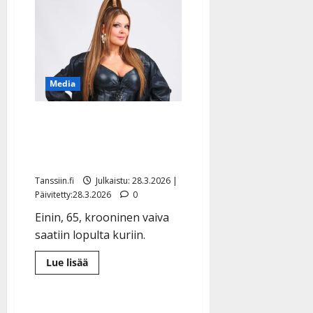
Pulliainen
julkaisi
uuden
kuvan
–
huoli
heräsi
Media
Seura: vuosia kärsinyt
Eini leikattiin – iso
muutos ääneen
Tanssiin.fi
Julkaistu: 28.3.2026 |
Päivitetty:28.3.2026
0
Einin, 65, krooninen vaiva
saatiin lopulta kuriin.
Lue
Lue lisää
lisää
aiheesta
Seura:
vuosia
kärsinyt