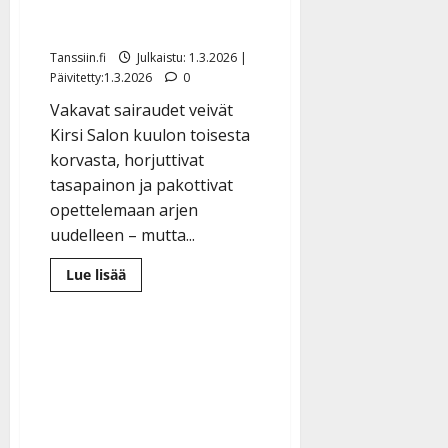
laulaja: ”Kun laulan,
unohdan kaiken muun”
Tanssiin.fi
Julkaistu: 1.3.2026 |
Päivitetty:1.3.2026
0
Vakavat sairaudet veivät
Kirsi Salon kuulon toisesta
korvasta, horjuttivat
tasapainon ja pakottivat
opettelemaan arjen
uudelleen – mutta...
Lue
Lue lisää
lisää
aiheesta
Kuulovammainen
Kirsi,
51,
on
yksikorvainen
laulaja:
”Kun
laulan,
unohdan
kaiken