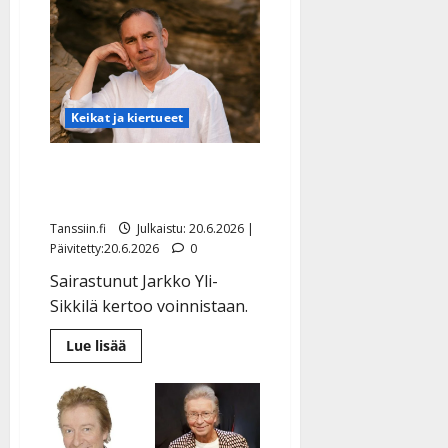
Keikat ja kiertueet
Jarkko Yli-Sikkilä:
terveyspäivitys
Tanssiin.fi
Julkaistu: 20.6.2026 |
Päivitetty:20.6.2026
0
Sairastunut Jarkko Yli-
Sikkilä kertoo voinnistaan.
Lue
Lue lisää
lisää
aiheesta
Jarkko
Yli-
Sikkilä:
terveyspäivitys