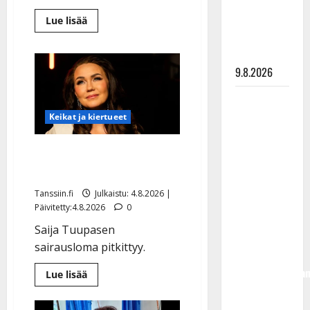
meni
naimisiin –
Lue
Lue lisää
lisää
hääkuva
aiheesta
Matti
julki
Ruohonen
viettää
9.8.2026
taas
synttäreitään
täydessä
Esko
hiljaisuudessa
Rahkonen
–
Keikat ja kiertueet
tämä
olisi
on
tilanne
täyttänyt
Saija Tuupanen ei toivu –
nyt
90 vuotta –
lääkäri: ”Vaakatasoon”
Arto
Tanssiin.fi
Julkaistu: 4.8.2026 |
Rahkonen
Päivitetty:4.8.2026
0
kävi
Saija Tuupasen
haudalla ja
sairausloma pitkittyy.
kertoo
iskelmälegenda
Lue
Lue lisää
lisää
viimeisistä
aiheesta
Saija
vuosista