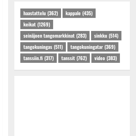
Päivitetty:27.4.2025
haastattelu
(362)
kappale
(435)
keikat
(1269)
seinäjoen tangomarkkinat
(283)
sinkku
(514)
tangokuningas
(511)
tangokuningatar
(369)
tanssiin.fi
(317)
tanssit
(762)
video
(383)