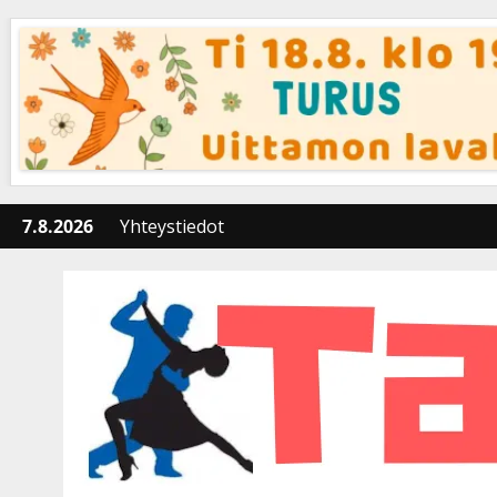
Skip
to
content
7.8.2026
Yhteystiedot