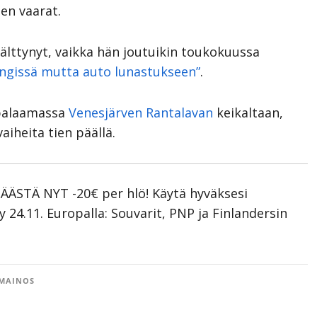
iden vaarat.
välttynyt, vaikka hän joutuikin toukokuussa
engissä mutta auto lunastukseen”
.
 palaamassa
Venesjärven Rantalavan
keikaltaan,
aiheita tien päällä.
SÄÄSTÄ NYT -20€ per hlö! Käytä hyväksesi
24.11. Europalla: Souvarit, PNP ja Finlandersin
MAINOS