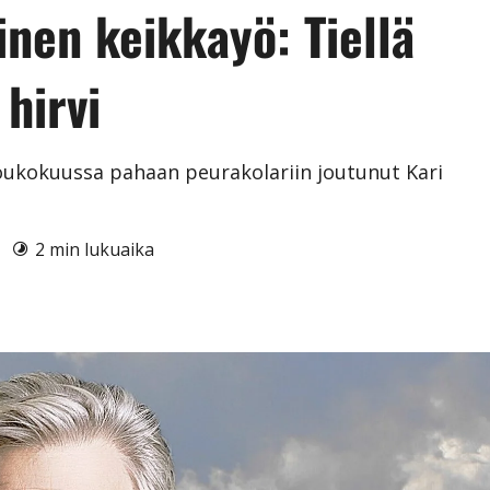
inen keikkayö: Tiellä
 hirvi
toukokuussa pahaan peurakolariin joutunut Kari
9
2 min lukuaika