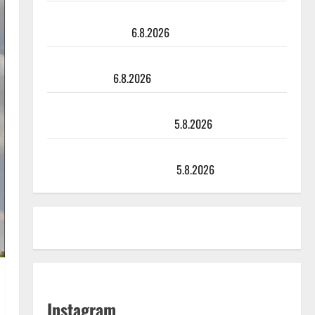
Tanssii tähtien kanssa -julkkikset julki: Anna Hanski
liitää tv-parketilla
6.8.2026
Sopiiko Edith Piaf tanssilavalle? Pirttijoki näyttää
mallia – video
6.8.2026
Leif Lindeman levytti: ”Kuvaa osuvasti uraani
pikkupojasta näihin päiviin”
5.8.2026
Jukka Hallikainen, 50, liikuttuu lapsenlapsistaan –
uusi laulu koskettaa syvältä
5.8.2026
Instagram