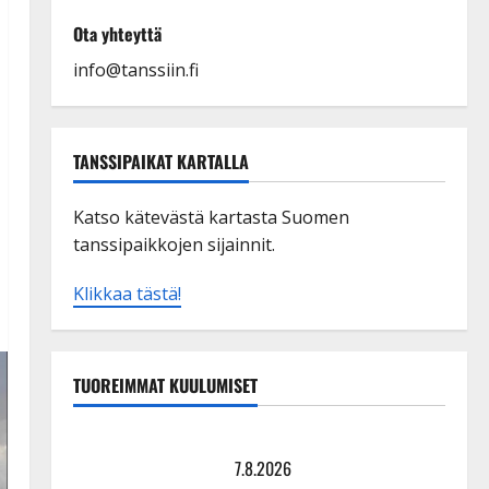
Ota yhteyttä
info@tanssiin.fi
TANSSIPAIKAT KARTALLA
Katso kätevästä kartasta Suomen
tanssipaikkojen sijainnit.
Klikkaa tästä!
TUOREIMMAT KUULUMISET
Maikilta pysäyttävä ulostulo: ”Elämä toi eteeni
sellaisen yllätyksen…”
7.8.2026