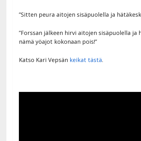
”Sitten peura aitojen sisäpuolella ja hätäkesk
”Forssan jälkeen hirvi aitojen sisäpuolella j
nämä yöajot kokonaan pois!”
Katso Kari Vepsän
keikat tästä
.