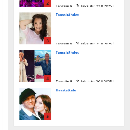
2
Tanssiin.fi
Julkaistu: 22.8.2025 |
Päivitetty:22.8.2025
Tanssitähdet
Heidi Pakarisen ja Mika
Pohjosen tytär kilpailee
missikisoissa
3
Tanssiin.fi
Julkaistu: 21.8.2025 |
Päivitetty:22.8.2025
Tanssitähdet
Tämä Ile Vainion runo Katri
Helenasta paisui hitiksi: ”Voi
tule Katri…”
4
Tanssiin.fi
Julkaistu: 20.8.2025 |
Päivitetty:22.8.2025
Haastattelu
Huikea rakkaustarina!
Dimitri Keiski ja Katja
juhlivat pian tinahäitään –
5
Dannylle iso kiitos
Tanssiin.fi
Julkaistu: 27.4.2025 |