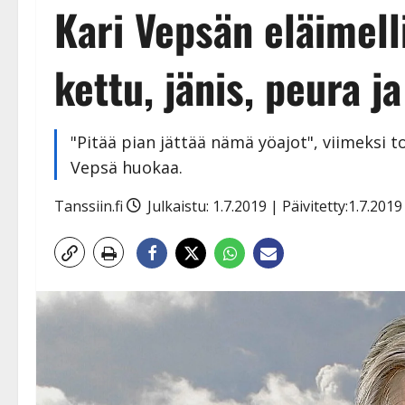
Kari Vepsän eläimell
kettu, jänis, peura ja
"Pitää pian jättää nämä yöajot", viimeksi 
Vepsä huokaa.
Tanssiin.fi
Julkaistu: 1.7.2019 | Päivitetty:1.7.201