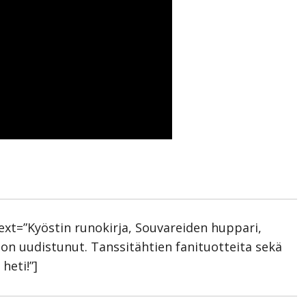
text=”Kyöstin runokirja, Souvareiden huppari,
on uudistunut. Tanssitähtien fanituotteita sekä
heti!”]