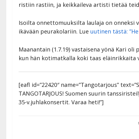
ristiin rastiin, ja keikkaileva artisti tietää te
Isoilta onnettomuuksilta laulaja on onneksi 
ikävään peurakolariin. Lue
uutinen tästä: ”H
Maanantain (1.7.19) vastaisena yönä Kari oli
kun hän kotimatkalla koki taas eläinrikkaita v
[eafl id=”22420″ name=”Tangotarjous” text=”
TANGOTARJOUS! Suomen suurin tanssiristeily 
35-v.juhlakonsertit. Varaa heti!”]