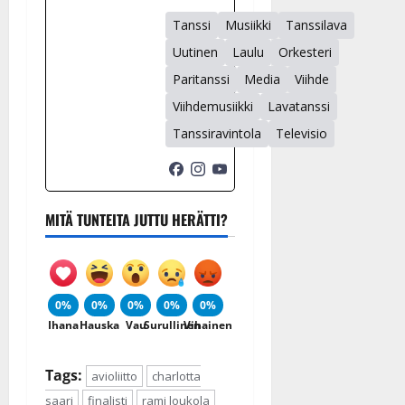
Tanssi
Musiikki
Tanssilava
Uutinen
Laulu
Orkesteri
Paritanssi
Media
Viihde
Viihdemusiikki
Lavatanssi
Tanssiravintola
Televisio
MITÄ TUNTEITA JUTTU HERÄTTI?
0%
0%
0%
0%
0%
Ihana
Hauska
Vau
Surullinen
Vihainen
Tags:
avioliitto
charlotta
saari
finalisti
rami loukola