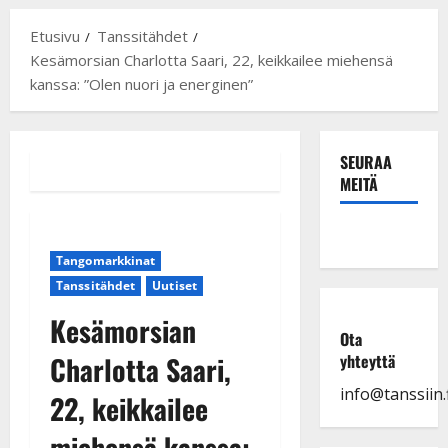
Etusivu
Tanssitähdet
Kesämorsian Charlotta Saari, 22, keikkailee miehensä
kanssa: ”Olen nuori ja energinen”
SEURAA
MEITÄ
Tangomarkkinat
Tanssitähdet
Uutiset
Kesämorsian
Ota
Charlotta Saari,
yhteyttä
info@tanssiin.f
22, keikkailee
miehensä kanssa: