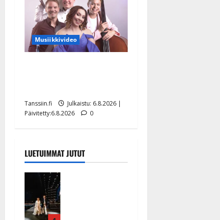
Musiikkivideo
Sopiiko Edith Piaf
tanssilavalle? Pirttijoki
näyttää mallia – video
Tanssiin.fi
Julkaistu: 6.8.2026 |
Päivitetty:6.8.2026
0
LUETUIMMAT JUTUT
Huikeat
hyvästit!
Tommi
saatteli