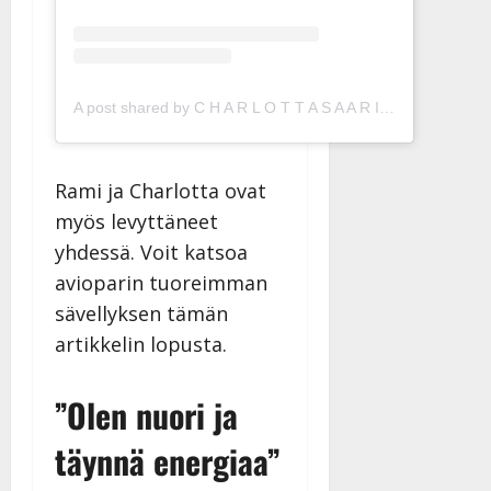
A post shared by C H A R L O T T A S A A R I (@charlottasaari)
Rami ja Charlotta ovat
myös levyttäneet
yhdessä. Voit katsoa
avioparin tuoreimman
sävellyksen tämän
artikkelin lopusta.
”Olen nuori ja
täynnä energiaa”