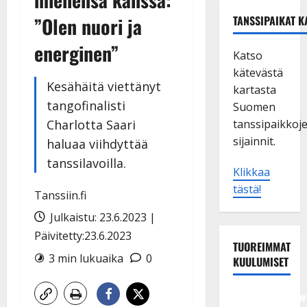
”Olen nuori ja
TANSSIPAIKAT K
energinen”
Katso
kätevästä
Kesähäitä viettänyt
kartasta
tangofinalisti
Suomen
Charlotta Saari
tanssipaikkoj
sijainnit.
haluaa viihdyttää
tanssilavoilla.
Klikkaa
tästä!
Tanssiin.fi
Julkaistu: 23.6.2023 |
Päivitetty:23.6.2023
TUOREIMMAT
3 min lukuaika
0
KUULUMISET
Tangokuningatar