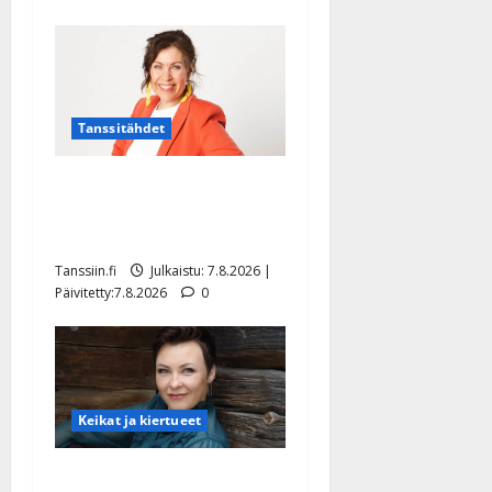
Tanssitähdet
TTK-tähti Anna Hanski
rakastaa tanssia – suru
tyttären syövästä painaa
Tanssiin.fi
Julkaistu: 7.8.2026 |
Päivitetty:7.8.2026
0
Keikat ja kiertueet
Maikilta pysäyttävä