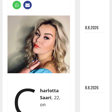
Raija
Mäntyniemi:
matka
tyssäsi
8.8.2026
Matti
Ruohonen
viettää taas
synttäreitään
täydessä
hiljaisuudessa
– tämä on
C
tilanne nyt
8.8.2026
harlotta
Saari
, 22,
TTK-tähti
Anna
on
Hanski