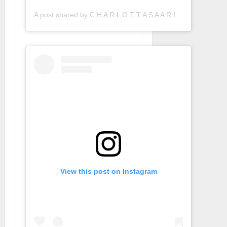
A post shared by C H A R L O T T A S A A R I (@charlottasaari)
View this post on Instagram