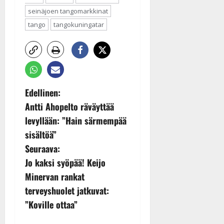
seinäjoen tangomarkkinat
tango
tangokuningatar
P
Edellinen:
Antti Ahopelto räväyttää
o
levyllään: ”Hain särmempää
s
sisältöä”
Seuraava:
t
Jo kaksi syöpää! Keijo
n
Minervan rankat
terveyshuolet jatkuvat:
a
”Koville ottaa”
v