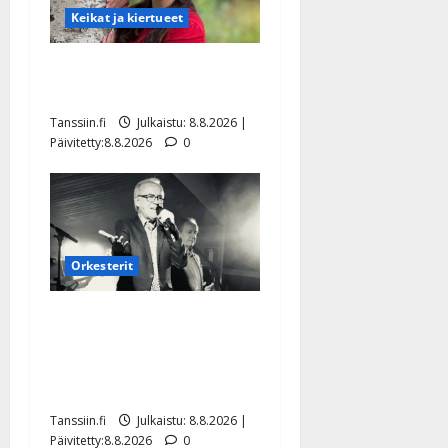
Keikat ja kiertueet
Tangokuningatar Raija
Mäntyniemi: matka tyssäsi
Tanssiin.fi
Julkaistu: 8.8.2026 |
Päivitetty:8.8.2026
0
Orkesterit
Matti Ruohonen viettää taas
synttäreitään täydessä
hiljaisuudessa – tämä on
tilanne nyt
Tanssiin.fi
Julkaistu: 8.8.2026 |
Päivitetty:8.8.2026
0