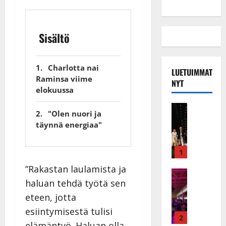
Sisältö
Charlotta nai
LUETUIMMAT
Raminsa viime
NYT
elokuussa
Musiikkiv
"Olen nuori ja
H
täynnä energiaa"
u
i
k
1
e
”Rakastan laulamista ja
a
Keikat ja 
haluan tehdä työtä sen
I
t
k
h
eteen, jotta
ä
y
esiintymisestä tulisi
v
v
2
elämäntyö. Haluan olla