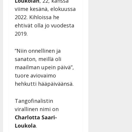
Loukolan
, 22, kanssa
y
viime kesänä, elokuussa
l
l
2022. Kihloissa he
e
ehtivät olla jo vuodesta
i
2019.
s
o
k
”Niin onnellinen ja
i
sanaton, meillä oli
i
maailman upein päivä”,
t
o
tuore aviovaimo
s
hehkutti hääpäiväänsä.
Tanssiin.fi
Tangofinalistin
Julkaistu:
27.4.2025
virallinen nimi on
|
Charlotta Saari-
Päivitetty:
Loukola
.