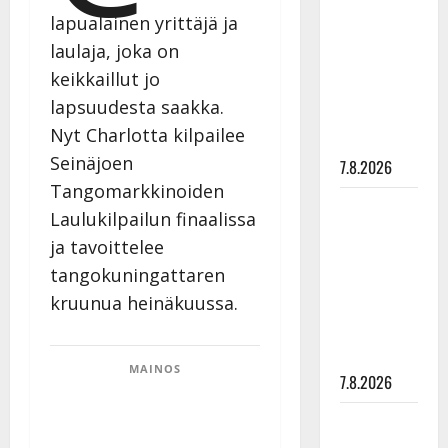
rakastaa
lapualainen yrittäjä ja
tanssia –
laulaja, joka on
suru
keikkaillut jo
tyttären
lapsuudesta saakka.
syövästä
Nyt Charlotta kilpailee
painaa
Seinäjoen
7.8.2026
Tangomarkkinoiden
Maikilta
Laulukilpailun finaalissa
pysäyttävä
ja tavoittelee
ulostulo:
tangokuningattaren
”Elämä toi
kruunua heinäkuussa.
eteeni
sellaisen
yllätyksen…”
MAINOS
7.8.2026
Tanssii
tähtien