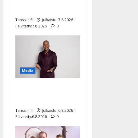
ulostulo: ”Elämä toi eteeni
sellaisen yllätyksen…”
Tanssiin.fi
Julkaistu: 7.8.2026 |
Päivitetty:7.8.2026
0
Media
Tanssii tähtien kanssa -
julkkikset julki: Anna
Hanski liitää tv-parketilla
Tanssiin.fi
Julkaistu: 6.8.2026 |
Päivitetty:6.8.2026
0