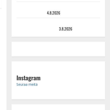
Ilari Hämäläisen tangomatkan hinta: 10 000 eurolla
keikkoja sivu suun
4.8.2026
Teemu Roivainen kieroilee tv:n Petollisissa – pelkää
putoavansa ensimmäisenä
3.8.2026
Instagram
Seuraa meitä