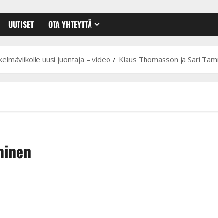
UUTISET
OTA YHTEYTTÄ
lmäviikolle uusi juontaja – video
Klaus Thomasson ja Sari Ta
minen