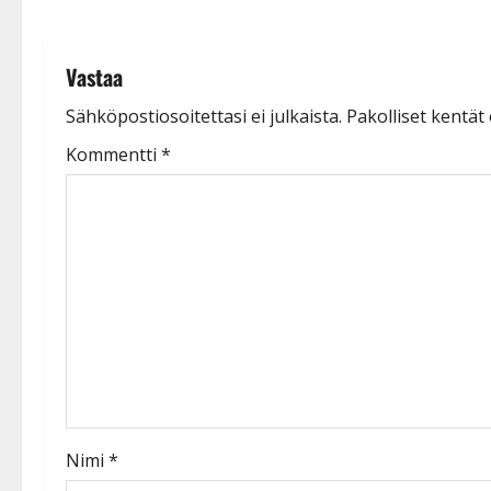
o
n
Vastaa
Sähköpostiosoitettasi ei julkaista.
Pakolliset kentät
Kommentti
*
Nimi
*