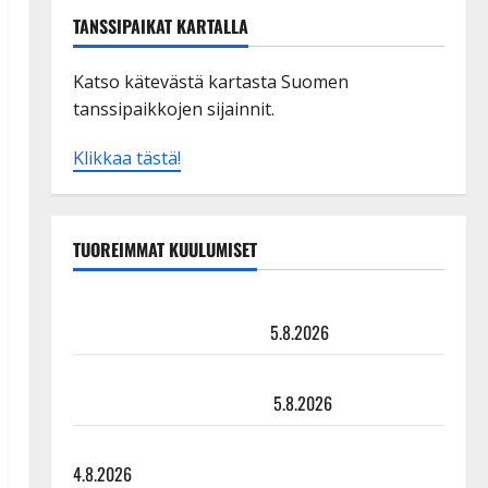
TANSSIPAIKAT KARTALLA
Katso kätevästä kartasta Suomen
tanssipaikkojen sijainnit.
Klikkaa tästä!
TUOREIMMAT KUULUMISET
Leif Lindeman levytti: ”Kuvaa osuvasti uraani
pikkupojasta näihin päiviin”
5.8.2026
Jukka Hallikainen, 50, liikuttuu lapsenlapsistaan –
uusi laulu koskettaa syvältä
5.8.2026
Saija Tuupanen ei toivu – lääkäri: ”Vaakatasoon”
4.8.2026