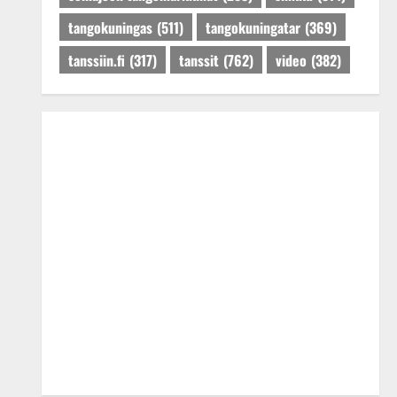
tangokuningas
(511)
tangokuningatar
(369)
tanssiin.fi
(317)
tanssit
(762)
video
(382)