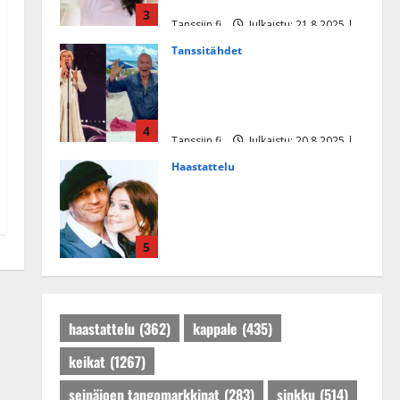
missikisoissa
3
Tanssiin.fi
Julkaistu: 21.8.2025 |
Päivitetty:22.8.2025
Tanssitähdet
Tämä Ile Vainion runo Katri
Helenasta paisui hitiksi: ”Voi
tule Katri…”
4
Tanssiin.fi
Julkaistu: 20.8.2025 |
Päivitetty:22.8.2025
Haastattelu
Huikea rakkaustarina!
Dimitri Keiski ja Katja
juhlivat pian tinahäitään –
5
Dannylle iso kiitos
Tanssiin.fi
Julkaistu: 27.4.2025 |
Päivitetty:27.4.2025
haastattelu
(362)
kappale
(435)
keikat
(1267)
seinäjoen tangomarkkinat
(283)
sinkku
(514)