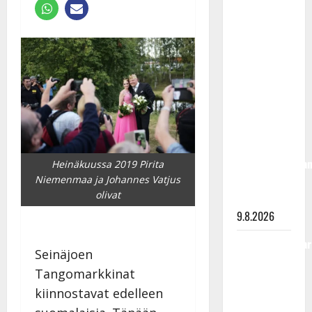
Rahkonen
olisi
täyttänyt
90 vuotta –
Arto
Rahkonen
kävi
haudalla ja
kertoo
iskelmälegenda
Heinäkuussa 2019 Pirita
viimeisistä
Niemenmaa ja Johannes Vatjus
olivat
vuosista
9.8.2026
Tangokuningatar
Seinäjoen
Raija
Tangomarkkinat
Mäntyniemi:
kiinnostavat edelleen
matka