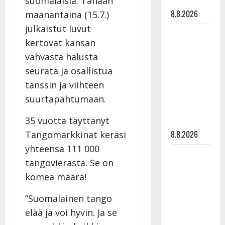
suomalaisia. Tänään
tyssäsi
8.8.2026
maanantaina (15.7.)
julkaistut luvut
Matti
kertovat kansan
Ruohonen
vahvasta halusta
viettää taas
seurata ja osallistua
synttäreitään
täydessä
tanssin ja viihteen
hiljaisuudessa
suurtapahtumaan.
– tämä on
35 vuotta täyttänyt
tilanne nyt
8.8.2026
Tangomarkkinat keräsi
yhteensä 111 000
TTK-tähti
tangovierasta. Se on
Anna
komea määrä!
Hanski
rakastaa
”Suomalainen tango
tanssia –
elää ja voi hyvin. Ja se
suru