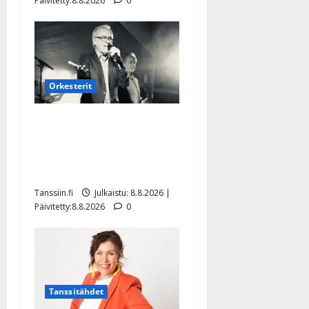
Päivitetty:8.8.2026
0
Orkesterit
Matti Ruohonen viettää taas
synttäreitään täydessä
hiljaisuudessa – tämä on
tilanne nyt
Tanssiin.fi
Julkaistu: 8.8.2026 |
Päivitetty:8.8.2026
0
Tanssitähdet