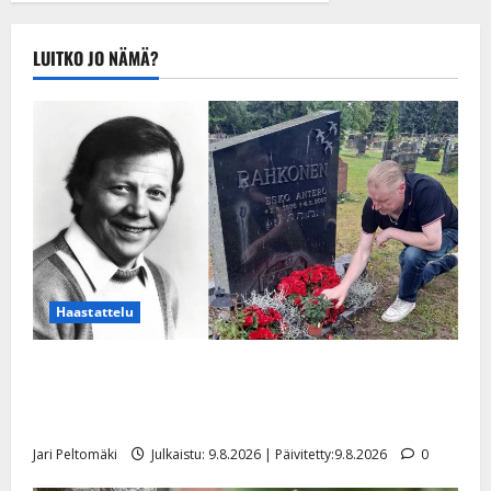
Tanssiin.fi
Julkaistu:
LUITKO JO NÄMÄ?
20.8.2025 |
Päivitetty:22.8.2025
Haastattelu
Esko Rahkonen olisi täyttänyt 90 vuotta – Arto
Rahkonen kävi haudalla ja kertoo iskelmälegendan
viimeisistä vuosista
Jari Peltomäki
Julkaistu: 9.8.2026 | Päivitetty:9.8.2026
0