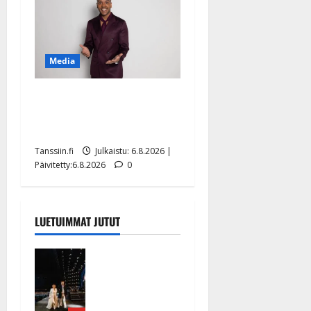
Media
Tanssii tähtien kanssa -
julkkikset julki: Anna
Hanski liitää tv-parketilla
Tanssiin.fi
Julkaistu: 6.8.2026 |
Päivitetty:6.8.2026
0
LUETUIMMAT JUTUT
Huikeat
hyvästit!
Tommi
saatteli