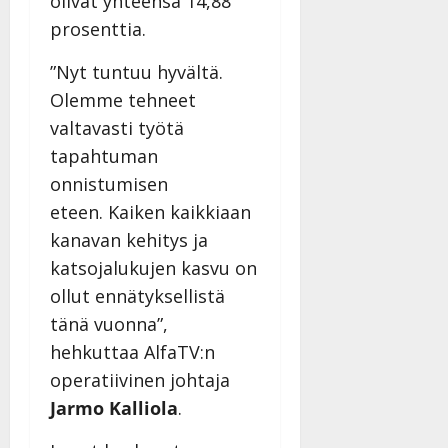
olivat yhteensä 14,88
prosenttia.
”Nyt tuntuu hyvältä.
Olemme tehneet
valtavasti työtä
tapahtuman
onnistumisen
eteen. Kaiken kaikkiaan
kanavan kehitys ja
katsojalukujen kasvu on
ollut ennätyksellistä
tänä vuonna”,
hehkuttaa AlfaTV:n
operatiivinen johtaja
Jarmo Kalliola
.