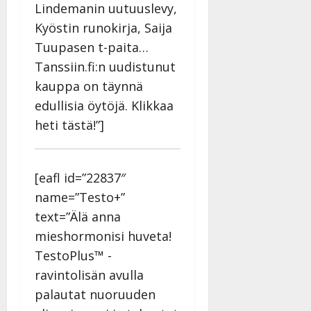
Lindemanin uutuuslevy,
Kyöstin runokirja, Saija
Tuupasen t-paita…
Tanssiin.fi:n uudistunut
kauppa on täynnä
edullisia öytöjä. Klikkaa
heti tästä!”]
[eafl id=”22837″
name=”Testo+”
text=”Älä anna
mieshormonisi huveta!
TestoPlus™ -
ravintolisän avulla
palautat nuoruuden