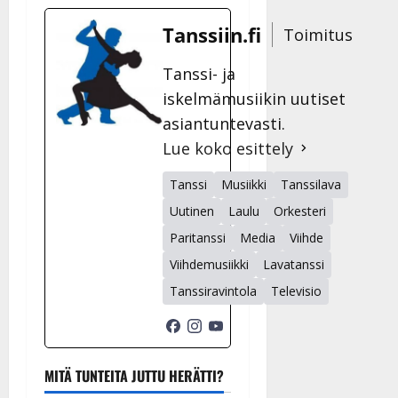
Tanssiin.fi
Toimitus
Tanssi- ja
iskelmämusiikin uutiset
asiantuntevasti.
Lue koko esittely
Tanssi
Musiikki
Tanssilava
Uutinen
Laulu
Orkesteri
Paritanssi
Media
Viihde
Viihdemusiikki
Lavatanssi
Tanssiravintola
Televisio
MITÄ TUNTEITA JUTTU HERÄTTI?