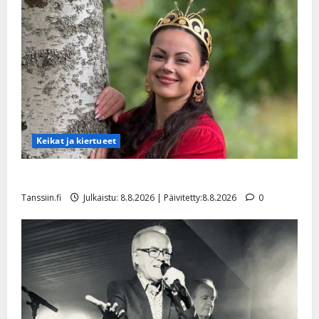
Keikat ja kiertueet
Tangokuningatar Raija Mäntyniemi: matka tyssäsi
Tanssiin.fi
Julkaistu: 8.8.2026 | Päivitetty:8.8.2026
0