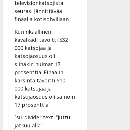
n
televisionkatsojista
|
–
Päivitetty:
seurasi jännittävää
D
finaalia kotisohvillaan.
a
n
Kuninkaallinen
n
y
kavalkadi tavoitti 532
l
000 katsojaa ja
l
katsojaosuus oli
e
siinäkin huimat 17
i
s
prosenttia. Finaalin
o
karsinta tavoitti 510
k
000 katsojaa ja
i
katsojaosuus oli samoin
i
t
17 prosenttia.
o
s
[su_divider text=”Juttu
Tanssiin.fi
jatkuu alla”