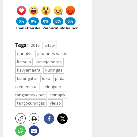
0%
0%
0%
0%
0%
Ihana
Hauska
Vau
Surullinen
Vihainen
Tags:
2019
alfatv
ennätys
johannes vatjus
katsoja
katsojamäärä
kävijämäärä
kuningas
kuningatar
luku
pirita
niemenmaa
seinäjoen
tangomarkkinat
seinäjoki
tangokuningas
yleisö