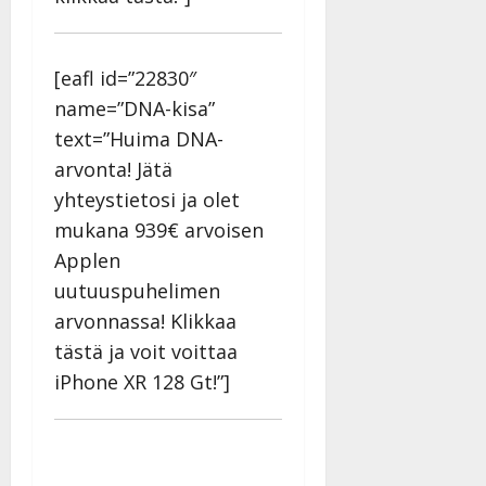
[eafl id=”22830″
name=”DNA-kisa”
text=”Huima DNA-
arvonta! Jätä
yhteystietosi ja olet
mukana 939€ arvoisen
Applen
uutuuspuhelimen
arvonnassa! Klikkaa
tästä ja voit voittaa
iPhone XR 128 Gt!”]