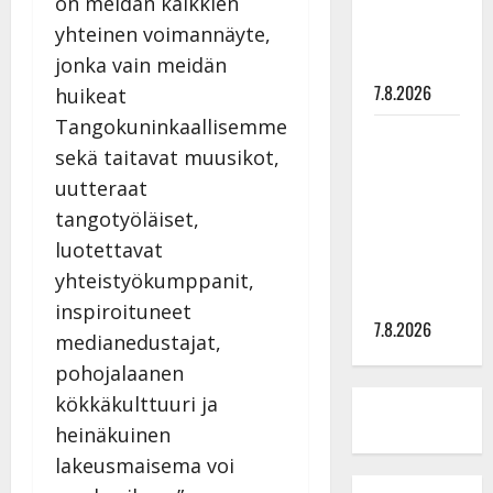
on meidän kaikkien
tyttären
yhteinen voimannäyte,
syövästä
painaa
jonka vain meidän
7.8.2026
huikeat
Tangokuninkaallisemme
Maikilta
sekä taitavat muusikot,
pysäyttävä
uutteraat
ulostulo:
”Elämä toi
tangotyöläiset,
eteeni
luotettavat
sellaisen
yhteistyökumppanit,
yllätyksen…”
inspiroituneet
7.8.2026
medianedustajat,
pohojalaanen
kökkäkulttuuri ja
heinäkuinen
lakeusmaisema voi