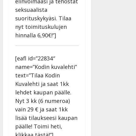
elinvoimaasi ja tehostat
seksuaalista
suorituskykyäsi. Tilaa
nyt toimituskulujen
hinnalla 6,90€!”]
[eafl id=”22834″
name=”Kodin kuvalehti”
text=”Tilaa Kodin
Kuvalehti ja saat 1kk
lehdet kaupan päälle.
Nyt 3 kk (6 numeroa)
vain 29 € ja saat 1kk
lisää tilaukseesi kaupan
päälle! Toimi heti,
klikkaa tästä!”]