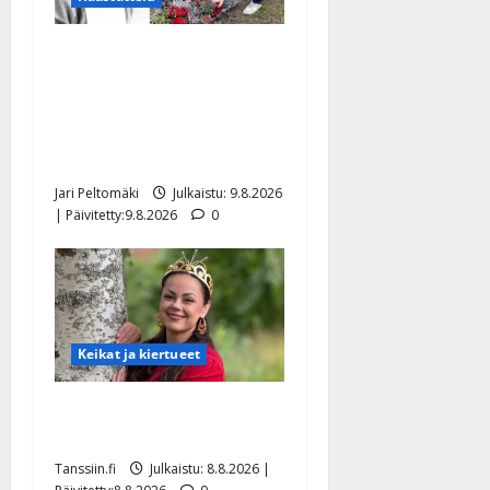
Esko Rahkonen olisi
täyttänyt 90 vuotta – Arto
Rahkonen kävi haudalla ja
kertoo iskelmälegendan
viimeisistä vuosista
Jari Peltomäki
Julkaistu: 9.8.2026
| Päivitetty:9.8.2026
0
Keikat ja kiertueet
Tangokuningatar Raija
Mäntyniemi: matka tyssäsi
Tanssiin.fi
Julkaistu: 8.8.2026 |