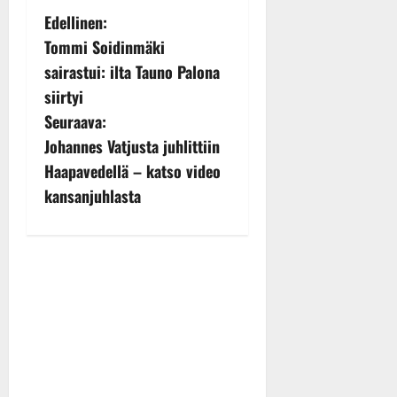
P
Edellinen:
Tommi Soidinmäki
o
sairastui: ilta Tauno Palona
s
siirtyi
Seuraava:
t
Johannes Vatjusta juhlittiin
n
Haapavedellä – katso video
kansanjuhlasta
a
v
i
g
a