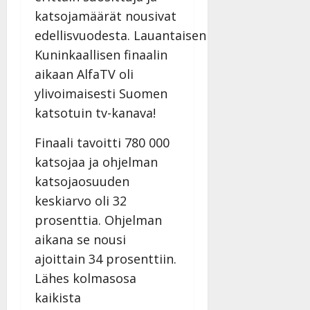
h
o
a
s
v
katsojamäärät nousivat
l
i
s
a
Tanssiin.fi
edellisvuodesta. Lauantaisen
i
t
ä
-
v
Kuninkaallisen finaalin
u
Julkaistu:
j
Tanssiin.fi
a
l
21.8.2025
aikaan AlfaTV oli
a
t
e
|
v
Julkaistu:
ylivoimaisesti Suomen
p
Päivitetty:
K
22.8.2025
i
katsotuin tv-kanava!
i
a
|
d
a
t
Päivitetty:
e
Finaali tavoitti 780 000
n
r
o
t
i
katsojaa ja ohjelman
k
i
…
o
katsojaosuuden
n
”
o
keskiarvo oli 32
a
s
Tanssiin.fi
prosenttia. Ohjelman
h
t
ä
aikana se nousi
Julkaistu:
e
i
20.8.2025
ajoittain 34 prosenttiin.
Tanssiin.fi
t
|
Lähes kolmasosa
Päivitetty:
ä
Julkaistu:
ä
kaikista
17.8.2025