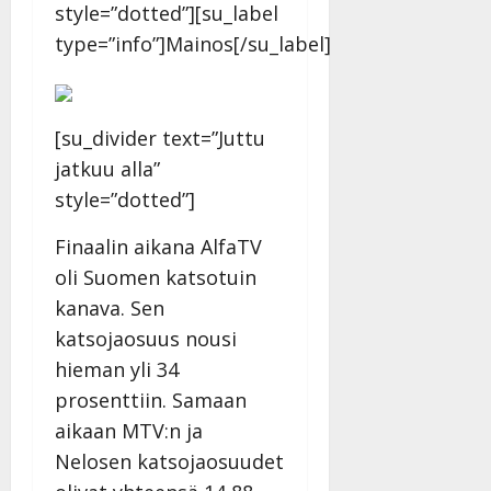
style=”dotted”][su_label
Julkaistu:
type=”info”]Mainos[/su_label]
27.4.2025
|
Päivitetty:
[su_divider text=”Juttu
jatkuu alla”
style=”dotted”]
Finaalin aikana AlfaTV
oli Suomen katsotuin
kanava. Sen
katsojaosuus nousi
hieman yli 34
prosenttiin. Samaan
aikaan MTV:n ja
Nelosen katsojaosuudet