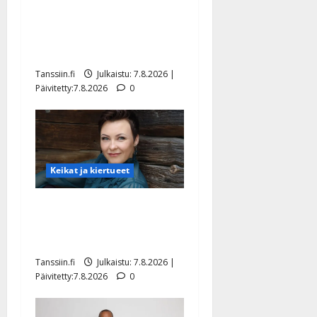
TTK-tähti Anna Hanski
rakastaa tanssia – suru
tyttären syövästä painaa
Tanssiin.fi
Julkaistu: 7.8.2026 |
Päivitetty:7.8.2026
0
Keikat ja kiertueet
Maikilta pysäyttävä
ulostulo: ”Elämä toi eteeni
sellaisen yllätyksen…”
Tanssiin.fi
Julkaistu: 7.8.2026 |
Päivitetty:7.8.2026
0