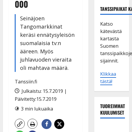
000
TANSSIPAIKAT K
Seinäjoen
Katso
Tangomarkkinat
kätevästä
keräsi ennätysyleisön
kartasta
suomalaisia tv:n
Suomen
ääreen. Myös
tanssipaikkoj
juhlavuoden vieraita
sijainnit.
oli mahtava määrä.
Klikkaa
tästä!
Tanssiin.fi
Julkaistu: 15.7.2019 |
Päivitetty:15.7.2019
TUOREIMMAT
3 min lukuaika
KUULUMISET
Esko