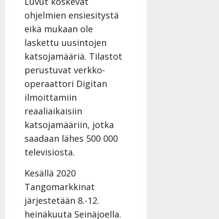
Luvut koskevat
ohjelmien ensiesitystä
eikä mukaan ole
laskettu uusintojen
katsojamääriä. Tilastot
perustuvat verkko-
operaattori Digitan
ilmoittamiin
reaaliaikaisiin
katsojamääriin, jotka
saadaan lähes 500 000
televisiosta.
Kesällä 2020
Tangomarkkinat
järjestetään 8.-12.
heinäkuuta Seinäjoella.