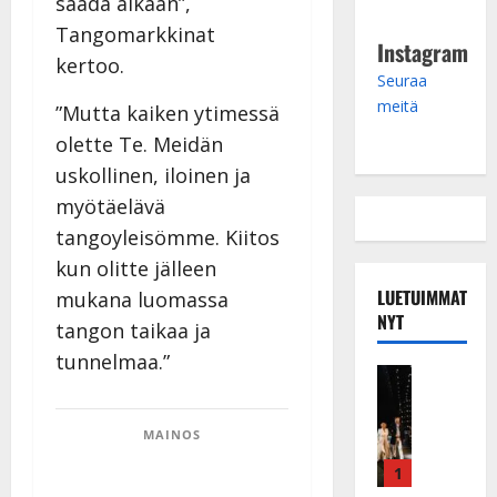
saada aikaan”,
Tangomarkkinat
Instagram
kertoo.
Seuraa
meitä
”Mutta kaiken ytimessä
olette Te. Meidän
uskollinen, iloinen ja
myötäelävä
tangoyleisömme. Kiitos
kun olitte jälleen
LUETUIMMAT
mukana luomassa
NYT
tangon taikaa ja
tunnelmaa.”
Musiikkiv
H
u
MAINOS
i
k
1
e