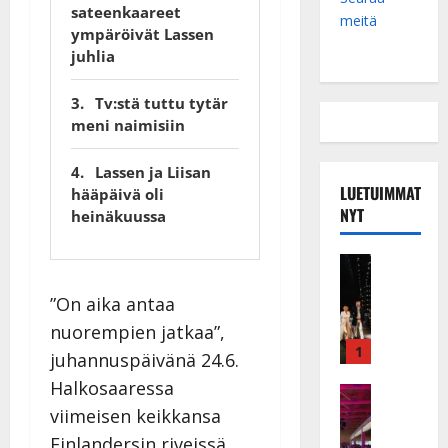
sateenkaareet
meitä
ympäröivät Lassen
juhlia
Tv:stä tuttu tytär
meni naimisiin
Lassen ja Liisan
LUETUIMMAT
hääpäivä oli
NYT
heinäkuussa
Musiikkiv
H
”On aika antaa
u
i
nuorempien jatkaa”,
k
1
juhannuspäivänä 24.6.
e
Halkosaaressa
a
Keikat ja 
I
t
viimeisen keikkansa
k
h
Finlandersin riveissä