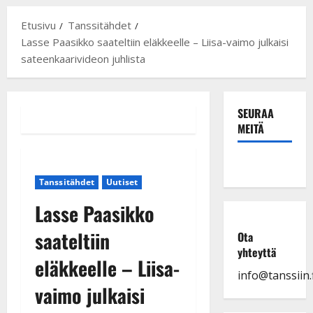
Etusivu
Tanssitähdet
Lasse Paasikko saateltiin eläkkeelle – Liisa-vaimo julkaisi
sateenkaarivideon juhlista
SEURAA
MEITÄ
Tanssitähdet
Uutiset
Lasse Paasikko
saateltiin
Ota
yhteyttä
eläkkeelle – Liisa-
info@tanssiin.f
vaimo julkaisi