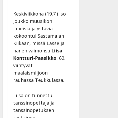
n
n
Keskiviikkona (19.7.) iso
y
joukko muusikon
l
l
läheisiä ja ystäviä
e
kokoontui Sastamalan
i
Kiikaan, missä Lasse ja
s
o
hänen vaimonsa
Liisa
k
Kontturi-Paasikko
, 62,
i
viihtyvät
i
maalaismiljöön
t
o
rauhassa Teukkulassa.
s
Tanssiin.fi
Liisa on tunnettu
tanssinopettaja ja
Julkaistu:
27.4.2025
tanssinopetuksen
|
rautainen