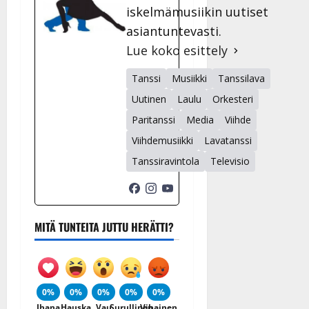
iskelmämusiikin uutiset
asiantuntevasti.
Lue koko esittely
Tanssi
Musiikki
Tanssilava
Uutinen
Laulu
Orkesteri
Paritanssi
Media
Viihde
Viihdemusiikki
Lavatanssi
Tanssiravintola
Televisio
MITÄ TUNTEITA JUTTU HERÄTTI?
0%
0%
0%
0%
0%
Ihana
Hauska
Vau
Surullinen
Vihainen