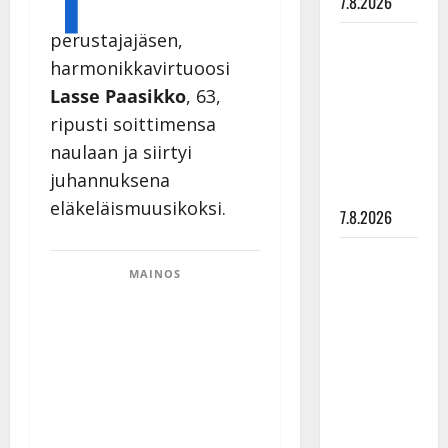
7.8.2026
perustajajäsen,
Maikilta
pysäyttävä
harmonikkavirtuoosi
ulostulo:
Lasse Paasikko
, 63,
”Elämä toi
ripusti soittimensa
eteeni
naulaan ja siirtyi
sellaisen
juhannuksena
yllätyksen…”
eläkeläismuusikoksi.
7.8.2026
Tanssii
MAINOS
tähtien
kanssa -
julkkikset
julki: Anna
Hanski
liitää tv-
parketilla