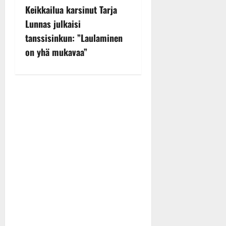
Keikkailua karsinut Tarja
a
Lunnas julkaisi
v
tanssisinkun: ”Laulaminen
on yhä mukavaa”
i
g
a
t
i
o
n