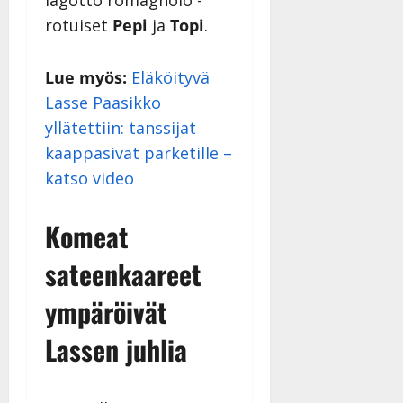
rotuiset
Pepi
ja
Topi
.
Lue myös:
Eläköityvä
Lasse Paasikko
yllätettiin: tanssijat
kaappasivat parketille –
katso video
Komeat
sateenkaareet
ympäröivät
Lassen juhlia