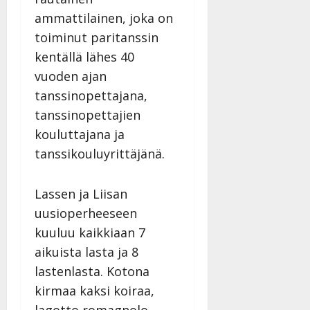
Päivitetty:
ammattilainen, joka on
toiminut paritanssin
kentällä lähes 40
vuoden ajan
tanssinopettajana,
tanssinopettajien
kouluttajana ja
tanssikouluyrittäjänä.
Lassen ja Liisan
uusioperheeseen
kuuluu kaikkiaan 7
aikuista lasta ja 8
lastenlasta. Kotona
kirmaa kaksi koiraa,
lagotto romagnolo -