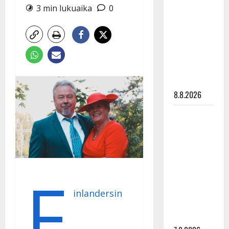
Ruohonen
3 min lukuaika
0
viettää taas
synttäreitään
täydessä
hiljaisuudessa
– tämä on
tilanne nyt
8.8.2026
TTK-tähti
Anna
Hanski
rakastaa
tanssia –
F
suru
tyttären
inlandersin
syövästä
painaa