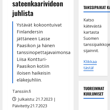
sateenkaarivideon
TANSSIPAIKAT K
juhlista
Katso
Ystävät kokoontuivat
kätevästä
Finlandersin
kartasta
jättäneen Lasse
Suomen
tanssipaikkoj
Paasikon ja hänen
sijainnit.
tanssinopettajavaimonsa
Liisa Kontturi-
Klikkaa
Paasikon kotiin
tästä!
iloisen haikeisin
eläkejuhliin.
TUOREIMMAT
Tanssiin.fi
KUULUMISET
Julkaistu: 21.7.2023 |
Päivitetty:21.7.2023
Matti