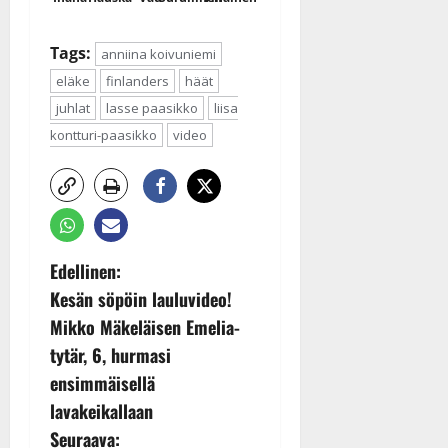
Tags:
anniina koivuniemi
eläke
finlanders
häät
juhlat
lasse paasikko
liisa
kontturi-paasikko
video
P
Edellinen:
Kesän söpöin lauluvideo!
o
Mikko Mäkeläisen Emelia-
s
tytär, 6, hurmasi
ensimmäisellä
t
lavakeikallaan
n
Seuraava: