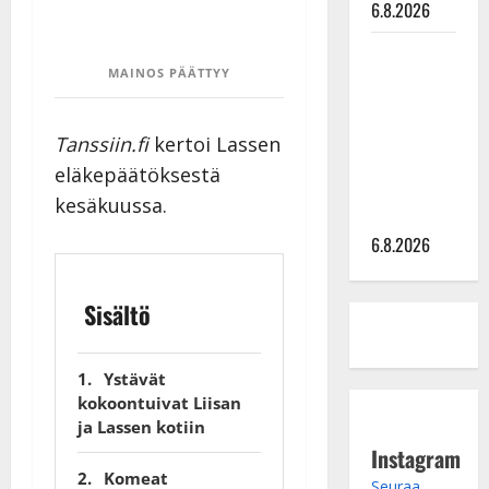
6.8.2026
Sopiiko
MAINOS PÄÄTTYY
Edith Piaf
tanssilavalle?
Pirttijoki
Tanssiin.fi
kertoi Lassen
näyttää
eläkepäätöksestä
mallia –
kesäkuussa.
video
6.8.2026
Sisältö
Ystävät
kokoontuivat Liisan
ja Lassen kotiin
Instagram
Komeat
Seuraa