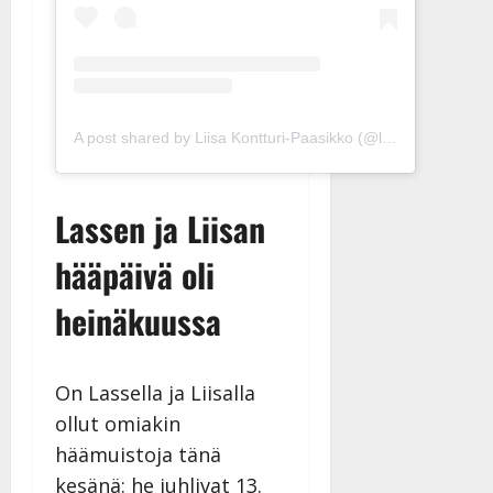
A post shared by Liisa Kontturi-Paasikko (@liisakontturi)
Lassen ja Liisan
hääpäivä oli
heinäkuussa
On Lassella ja Liisalla
ollut omiakin
häämuistoja tänä
kesänä: he juhlivat 13.