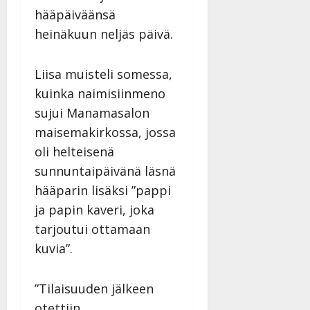
hääpäiväänsä
heinäkuun neljäs päivä.
Liisa muisteli somessa,
kuinka naimisiinmeno
sujui Manamasalon
maisemakirkossa, jossa
oli helteisenä
sunnuntaipäivänä läsnä
hääparin lisäksi ”pappi
ja papin kaveri, joka
tarjoutui ottamaan
kuvia”.
”Tilaisuuden jälkeen
otettiin