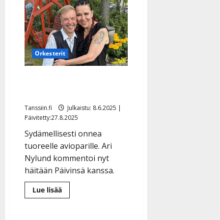
Vepsän
onnen
kesä:
syöpä
kurissa
–
tytär
meni
Orkesterit
naimisiin
Leukemiaa sairastava Ari
Nylund meni naimisiin
Tanssiin.fi
Julkaistu: 8.6.2025 |
Päivitetty:27.8.2025
Sydämellisesti onnea
tuoreelle avioparille. Ari
Nylund kommentoi nyt
häitään Päivinsä kanssa.
Lue
Lue lisää
lisää
aiheesta
Leukemiaa
sairastava