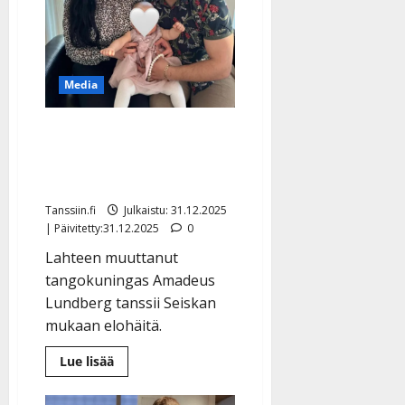
Media
Amadeus Lundberg
iloitsee: hääkirkko
varattu ja isot talokaupat
Tanssiin.fi
Julkaistu: 31.12.2025
| Päivitetty:31.12.2025
0
Lahteen muuttanut
tangokuningas Amadeus
Lundberg tanssii Seiskan
mukaan elohäitä.
Lue
Lue lisää
lisää
aiheesta
Amadeus