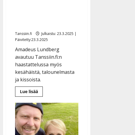
– osti rantaparatiisin ja
hurmaa romanimusiikin
kiertueella
Tanssiin.fi
Julkaistu: 23.3.2025 |
Päivitetty:23.3.2025
Amadeus Lundberg
avautuu Tanssiin.fi:n
haastattelussa myös
kesähäistä, talounelmasta
ja kissoista.
Lue
Lue lisää
lisää
aiheesta
Amadeus
Lundberg
paljastaa
vauvansa
nimen
–
osti
rantaparatiisin