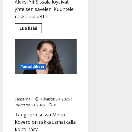
Aleksi Yli-Sissala löysivät
n
yhteisen sävelen. Kuuntele
n
rakkausduetto!
y
l
Lue
Lue lisää
l
lisää
aiheesta
e
Yllätys!
i
Komiat-
tähti
s
Aleksi
o
Yli-
Sissala
k
häätunnelmissa
Tanssitähdet
tangokuningattaren
i
kanssa
i
Uudenvuoden onni: Mervi
t
o
Kovero meni kihloihin
s
Tanssiin.fi
Julkaistu: 5.1.2026 |
Tanssiin.fi
Päivitetty:5.1.2026
0
Tangoprinsessa Mervi
Julkaistu:
27.4.2025
Kovero on rakkausmatkalla
|
kohti häitä.