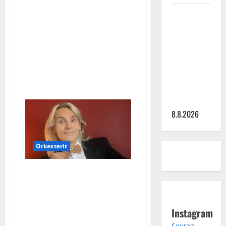
Amadeus
Lundbergista:
Matti
auto
Ruohonen
kolarissa,
katosi
viettää taas
somesta,
kesähäätkin
synttäreitään
katkolla
täydessä
hiljaisuudessa
– tämä on
tilanne nyt
8.8.2026
Orkesterit
Nuori tanssimuusikko
Saku Kallio meni
naimisiin – Dimitri Keiski
Instagram
ja Katja todistajina
Seuraa