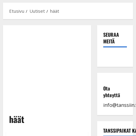
Etusivu
Uutiset
häät
SEURAA
MEITÄ
Ota
yhteyttä
info@tanssiin.f
häät
TANSSIPAIKAT K