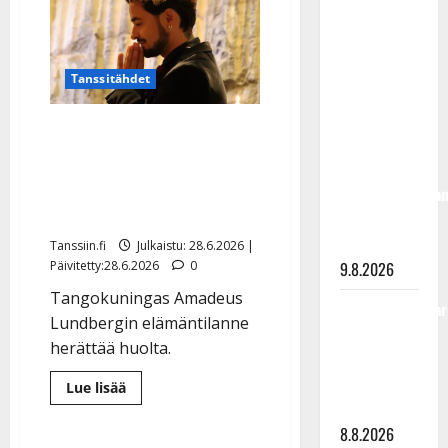
viettää
täyttänyt
isoja
elohäitä
90 vuotta –
–
sukunimi
Arto
Tanssitähdet
vaihtuu
Rahkonen
kävi
Huoli heräsi Amadeus
haudalla ja
Lundbergista: auto
kertoo
kolarissa, katosi somesta,
iskelmälegenda
kesähäätkin katkolla
viimeisistä
vuosista
Tanssiin.fi
Julkaistu: 28.6.2026 |
9.8.2026
Päivitetty:28.6.2026
0
Tangokuningas Amadeus
Tangokuningatar
Lundbergin elämäntilanne
Raija
herättää huolta.
Mäntyniemi:
matka
Lue
Lue lisää
lisää
tyssäsi
aiheesta
Huoli
8.8.2026
heräsi