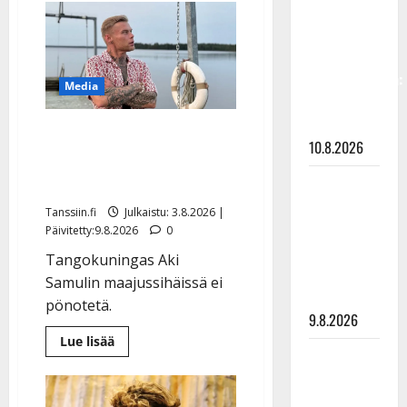
Aki
vastaa nyt
Samuli
fanien
meni
naimisiin
huoleen
–
hääkuva
jaksamisestaan:
julki
Media
”Mikään ei
ole ikuista”
IL: Aki Samuli viettää
10.8.2026
isoja elohäitä – sukunimi
vaihtuu
Tangokuningas
Aki Samuli
Tanssiin.fi
Julkaistu: 3.8.2026 |
meni
Päivitetty:9.8.2026
0
naimisiin –
Tangokuningas Aki
hääkuva
Samulin maajussihäissä ei
julki
pönotetä.
9.8.2026
Lue
Lue lisää
lisää
Esko
aiheesta
Rahkonen
IL:
Aki
olisi
Samuli