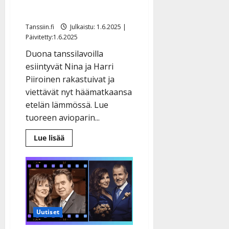
menivät naimisiin
Tanssiin.fi
Julkaistu: 1.6.2025 |
Päivitetty:1.6.2025
Duona tanssilavoilla
esiintyvät Nina ja Harri
Piiroinen rakastuivat ja
viettävät nyt häämatkaansa
etelän lämmössä. Lue
tuoreen avioparin...
Lue
Lue lisää
lisää
aiheesta
Hääonnea!
Tanssikeikoillaan
rakastuneet
laulajat
Nina
Kari
ja
Harri
Uutiset
Piiroinen
menivät