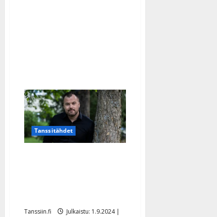
Helenan
vihille
–
Seiska
vihjaa
häistä
80-
vuotispäivänä
Tanssitähdet
Heikki Koskelo meni
kihloihin: ”Malttaako
hääkelloja kesään asti
odottaa…”
Tanssiin.fi
Julkaistu: 1.9.2024 |