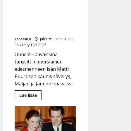
naimisiin
Markku Aron ex-vaimo
Satu ”Saga” Puurtinen
meni naimisiin –
koskettava häävalssi
Tanssiin.fi
Julkaistu: 18.5.2025 |
Päivitetty:18.5.2025
Onnea! Häävalssina
tanssittiin morsiamen
edesmenneen isän Matti
Puurtisen kaunis sävellys,
Maijan ja Jannen häävalssi.
Lue
Lue lisää
lisää
aiheesta
Markku
Aron
ex-
vaimo
Satu
”Saga”