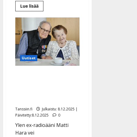
Lue
Lue lisää
lisää
aiheesta
Juuri
naimisiin
mennyt
Senni
Sopanen,
98,
kätteli
presidenttiä
–
Stubb
Uutiset
vitsaili
ja
julkaisi
Senni, 98, meni naimisiin
videon
ensimmäistä kertaa –
Matti, 89, lauloi
Romanssin
Tanssiin.fi
Julkaistu: 8.12.2025 |
Päivitetty:8.12.2025
0
Ylen ex-radioääni Matti
Hara vei