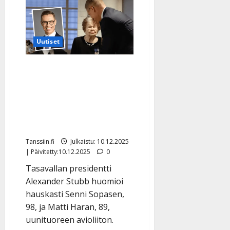
Lundberg
iloitsee:
hääkirkko
varattu
ja
isot
Uutiset
talokaupat
Juuri naimisiin mennyt
Senni Sopanen, 98,
kätteli presidenttiä –
Stubb vitsaili ja julkaisi
videon
Tanssiin.fi
Julkaistu: 10.12.2025
| Päivitetty:10.12.2025
0
Tasavallan presidentti
Alexander Stubb huomioi
hauskasti Senni Sopasen,
98, ja Matti Haran, 89,
uunituoreen avioliiton.