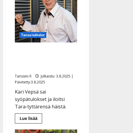
naimisiin
–
katso
hääkuva
Tanssitähdet
Kari Vepsän onnen kesä:
syöpä kurissa – tytär
meni naimisiin
Tanssiin.fi
Julkaistu: 3.8.2025 |
Päivitetty:3.8.2025
Kari Vepsä sai
syöpätulokset ja iloitsi
Tara-tyttärensä häistä.
Lue
Lue lisää
lisää
aiheesta
Kari