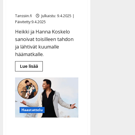
naimisiin
Tanssiin.fi
Julkaistu: 9.4.2025 |
Päivitetty:9.4.2025
Heikki ja Hanna Koskelo
sanoivat toisilleen tahdon
ja lähtivät kuumalle
häämatkalle.
Lue
Lue lisää
lisää
aiheesta
Heikki
Koskelo
meni
salaa
naimisiin
Haastattelu
Amadeus Lundberg
paljastaa vauvansa nimen