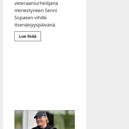
veteraaniurheilijana
menestyneen Senni
Sopasen vihille
itsenäisyyspäivänä.
Lue
Lue lisää
lisää
aiheesta
Senni,
98,
meni
naimisiin
ensimmäistä
kertaa
–
Matti,
89,
lauloi
Romanssin