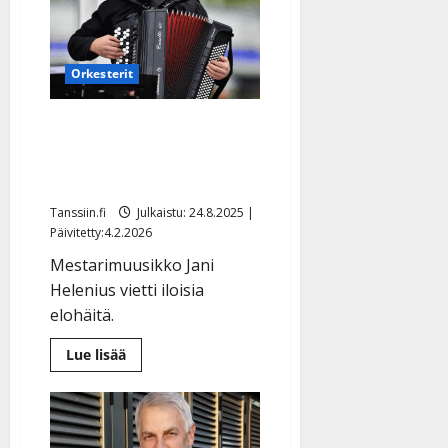
Orkesterit
Harmonikkataiteilija Jani
Helenius meni naimisiin –
katso hääkuva
Tanssiin.fi
Julkaistu: 24.8.2025 |
Päivitetty:4.2.2026
Mestarimuusikko Jani
Helenius vietti iloisia
elohäitä.
Lue
Lue lisää
lisää
aiheesta
Harmonikkataiteilija
Jani
Helenius
meni