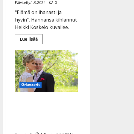
Päivitetty:1.9.2024
0
"Elämä on ihanasti ja
hyvin", Hannansa kihlannut
Heikki Koskelo kuvailee.
Lue
Lue lisää
lisää
aiheesta
Heikki
Koskelo
meni
kihloihin:
”Malttaako
hääkelloja
kesään
asti
Orkesterit
odottaa…”
Häät Ämyrin lavalla!
Basisti-Joonas sai
Ulpunsa – katso ihana
häävalssi