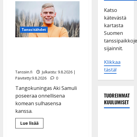
Katso
kätevästä
kartasta
Tanssitähdet
Suomen
tanssipaikkoj
Tangokuningas Aki Samuli
sijainnit.
meni naimisiin – hääkuva
julki
Klikkaa
tästä!
Tanssiin.fi
Julkaistu: 9.8.2026 |
Päivitetty:9.8.2026
0
Tangokuningas Aki Samuli
TUOREIMMAT
poseeraa onnellisena
KUULUMISET
komean sulhasensa
kanssa.
Dimitri
Lue
Lue lisää
Keiski
lisää
aiheesta
laihtui –
Tangokuningas