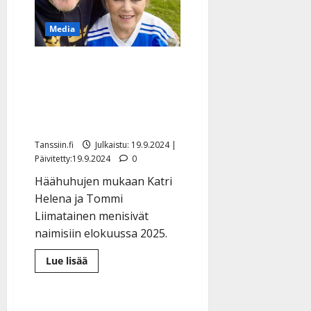
ja
hurmaa
romanimusiikin
Media
kiertueella
Viekö Tommi Katri
Helenan vihille – Seiska
vihjaa häistä 80-
vuotispäivänä
Tanssiin.fi
Julkaistu: 19.9.2024 |
Päivitetty:19.9.2024
0
Häähuhujen mukaan Katri
Helena ja Tommi
Liimatainen menisivät
naimisiin elokuussa 2025.
Lue
Lue lisää
lisää
aiheesta
Viekö
Tommi
Katri