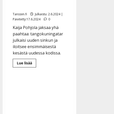
tule”
Tanssiin.fi
Julkaistu: 2.6.2024 |
Päivitetty:17.6.2024
0
Kaija Pohjola jaksaa yhä
paahtaa: tangokuningatar
julkaisi uuden sinkun ja
iloitsee ensimmäisestä
kesästä uudessa kodissa.
Lue
Lue lisää
lisää
aiheesta
Kaija
Pohjola,
72,
levytti
ja
muutti:
”Hääpäivää
ei
tule”