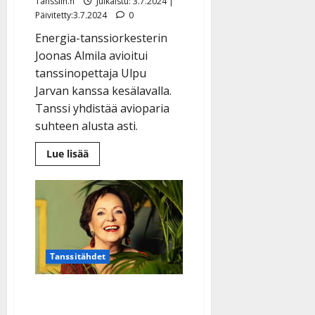
Tanssiin.fi
Julkaistu: 3.7.2024 |
Päivitetty:3.7.2024
0
Energia-tanssiorkesterin
Joonas Almila avioitui
tanssinopettaja Ulpu
Jarvan kanssa kesälavalla.
Tanssi yhdistää avioparia
suhteen alusta asti.
Lue
Lue lisää
lisää
aiheesta
Häät
Ämyrin
lavalla!
Basisti-
Joonas
sai
Ulpunsa
–
Tanssitähdet
katso
ihana
häävalssi
Kaija Pohjola, 72, levytti
ja muutti: ”Hääpäivää ei