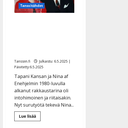
Puurtinen
meni
Tanssitähdet
naimisiin
–
koskettava
Tämän takia Tapani Kansa
häävalssi
ja Nina af Enehjelm eivät
koskaan menneet
naimisiin – salattu
kosinta
Tanssiin.fi
Julkaistu: 6.5.2025 |
Päivitetty:6.5.2025
Tapani Kansan ja Nina af
Enehjelmin 1980-luvulla
alkanut rakkaustarina oli
intohimoinen ja riitaisakin.
Nyt surutyötä tekevä Nina...
Lue
Lue lisää
lisää
aiheesta
Tämän