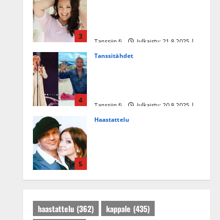
Heidi Pakarisen ja Mika
Pohjosen tytär kilpailee
missikisoissa
3
Tanssiin.fi
Julkaistu: 21.8.2025 |
Päivitetty:22.8.2025
Tanssitähdet
Tämä Ile Vainion runo Katri
Helenasta paisui hitiksi: ”Voi
tule Katri…”
4
Tanssiin.fi
Julkaistu: 20.8.2025 |
Päivitetty:22.8.2025
Haastattelu
Huikea rakkaustarina!
Dimitri Keiski ja Katja
juhlivat pian tinahäitään –
5
Dannylle iso kiitos
Tanssiin.fi
Julkaistu: 27.4.2025 |
Päivitetty:27.4.2025
haastattelu
(362)
kappale
(435)