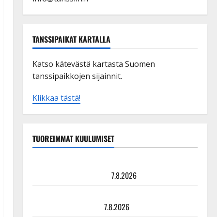
TANSSIPAIKAT KARTALLA
Katso kätevästä kartasta Suomen
tanssipaikkojen sijainnit.
Klikkaa tästä!
TUOREIMMAT KUULUMISET
TTK-tähti Anna Hanski rakastaa tanssia – suru
tyttären syövästä painaa
7.8.2026
Maikilta pysäyttävä ulostulo: ”Elämä toi eteeni
sellaisen yllätyksen…”
7.8.2026