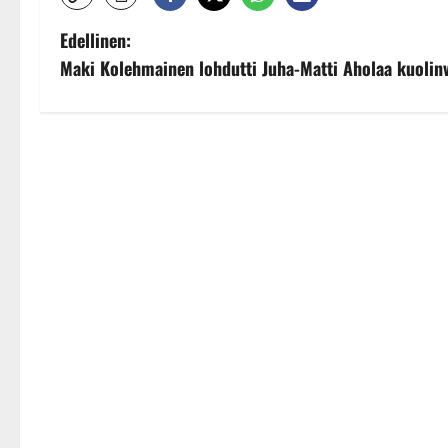
P
Edellinen:
Maki Kolehmainen lohdutti Juha-Matti Aholaa kuolinvu
o
s
t
n
a
v
i
g
a