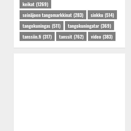
keikat
(1269)
seinäjoen tangomarkkinat
(283)
sinkku
(514)
tangokuningas
(511)
tangokuningatar
(369)
tanssiin.fi
(317)
tanssit
(762)
video
(383)