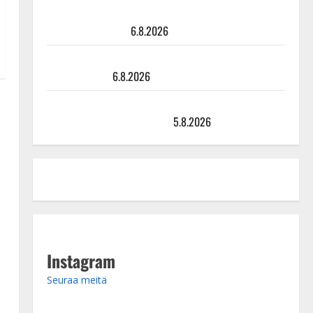
Tanssii tähtien kanssa -julkkikset julki: Anna Hanski
liitää tv-parketilla
6.8.2026
Sopiiko Edith Piaf tanssilavalle? Pirttijoki näyttää
mallia – video
6.8.2026
Leif Lindeman levytti: ”Kuvaa osuvasti uraani
pikkupojasta näihin päiviin”
5.8.2026
Instagram
Seuraa meitä