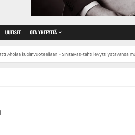
UUTISET
OTA YHTEYTTÄ
ti Aholaa kuolinvuoteellaan – Sinitaivas-tähti levytti ystävänsä m
n