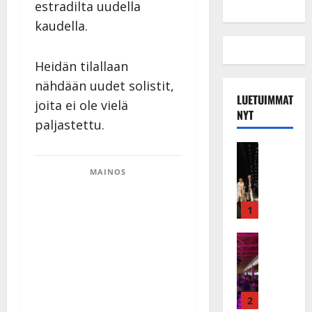
estradilta uudella
kaudella.
Heidän tilallaan
nähdään uudet solistit,
LUETUIMMAT
joita ei ole vielä
NYT
paljastettu.
Musiikkiv
H
MAINOS
u
i
k
1
e
a
Keikat ja 
I
t
k
h
ä
y
v
v
2