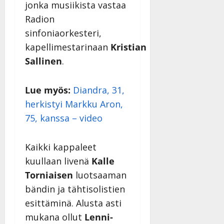
y
jonka musiikista vastaa
l
Radion
l
sinfoniaorkesteri,
e
kapellimestarinaan
Kristian
i
s
Sallinen
.
o
k
Lue myös:
Diandra, 31,
i
i
herkistyi Markku Aron,
t
75, kanssa – video
o
s
Kaikki kappaleet
Tanssiin.fi
kuullaan livenä
Kalle
Julkaistu:
Torniaisen
luotsaaman
27.4.2025
bändin ja tähtisolistien
|
Päivitetty:
esittäminä. Alusta asti
mukana ollut
Lenni-