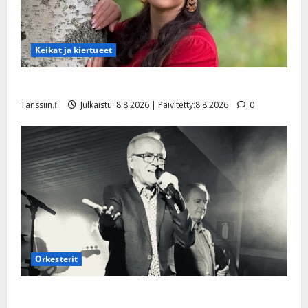
Keikat ja kiertueet
Tangokuningatar Raija Mäntyniemi: matka tyssäsi
Tanssiin.fi
Julkaistu: 8.8.2026 | Päivitetty:8.8.2026
0
Orkesterit
Matti Ruohonen viettää taas synttäreitään täydessä