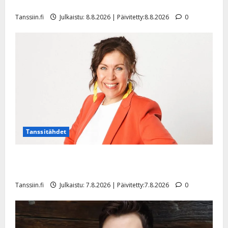
hiljaisuudessa – tämä on tilanne nyt
Tanssiin.fi
Julkaistu: 8.8.2026 | Päivitetty:8.8.2026
0
Tanssitähdet
TTK-tähti Anna Hanski rakastaa tanssia – suru
tyttären syövästä painaa
Tanssiin.fi
Julkaistu: 7.8.2026 | Päivitetty:7.8.2026
0