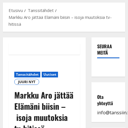
Etusivu
Tanssitähdet
Markku Aro jättää Elämäni biisin – isoja muutoksia tv-
hitissä
SEURAA
MEITÄ
Tanssitähdet
Uutiset
JUURI NYT
Markku Aro jättää
Ota
yhteyttä
Elämäni biisin –
info@tanssiin.f
isoja muutoksia