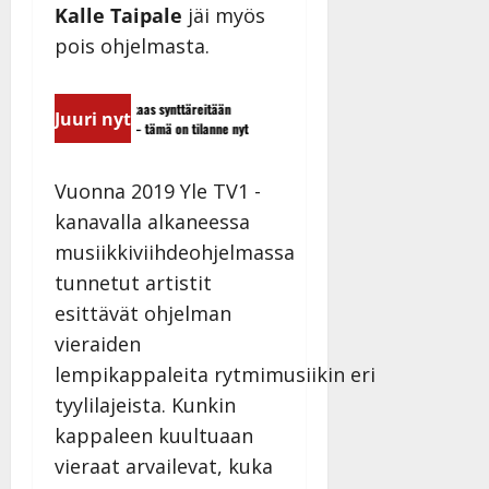
Kalle Taipale
jäi myös
pois ohjelmasta.
viettää taas synttäreitään
TTK-tähti Anna Hanski rakastaa tanssia
Juuri nyt
suudessa – tämä on tilanne nyt
tyttären syövästä painaa
Vuonna 2019 Yle TV1 -
kanavalla alkaneessa
musiikkiviihdeohjelmassa
tunnetut artistit
esittävät ohjelman
vieraiden
lempikappaleita rytmimusiikin eri
tyylilajeista. Kunkin
kappaleen kuultuaan
vieraat arvailevat, kuka