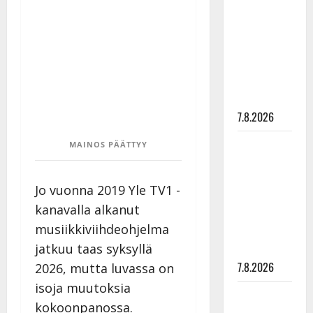
rakastaa
tanssia –
suru
tyttären
syövästä
painaa
7.8.2026
Maikilta
MAINOS PÄÄTTYY
pysäyttävä
ulostulo:
Jo vuonna 2019 Yle TV1 -
”Elämä toi
kanavalla alkanut
eteeni
musiikkiviihdeohjelma
sellaisen
jatkuu taas syksyllä
yllätyksen…”
7.8.2026
2026, mutta luvassa on
isoja muutoksia
Tanssii
kokoonpanossa.
tähtien