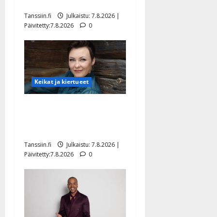
tyttären syövästä painaa
Tanssiin.fi
Julkaistu: 7.8.2026 |
Päivitetty:7.8.2026
0
Keikat ja kiertueet
Maikilta pysäyttävä
ulostulo: ”Elämä toi eteeni
sellaisen yllätyksen…”
Tanssiin.fi
Julkaistu: 7.8.2026 |
Päivitetty:7.8.2026
0