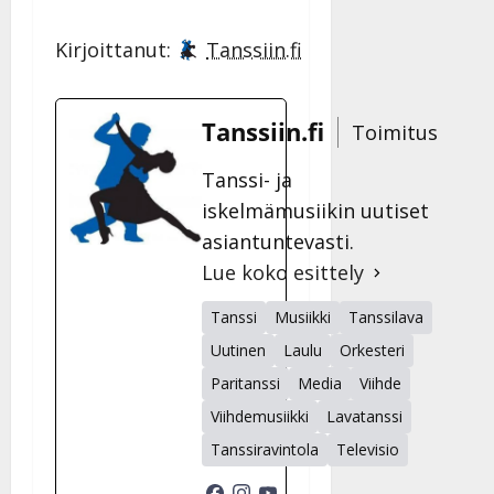
Kirjoittanut:
Tanssiin.fi
Tanssiin.fi
Toimitus
Tanssi- ja
iskelmämusiikin uutiset
asiantuntevasti.
Lue koko esittely
Tanssi
Musiikki
Tanssilava
Uutinen
Laulu
Orkesteri
Paritanssi
Media
Viihde
Viihdemusiikki
Lavatanssi
Tanssiravintola
Televisio