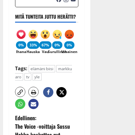
MITÄ TUNTEITA JUTTU HERÄTTI?
0%
33%
67%
0%
0%
Ihana
Hauska
Vau
Surullinen
Vihainen
Tags:
elämäni biisi
markku
aro
tv
yle
P
Edellinen:
The Voice -voittaja Sussu
o
Hakko koskettaa nyt