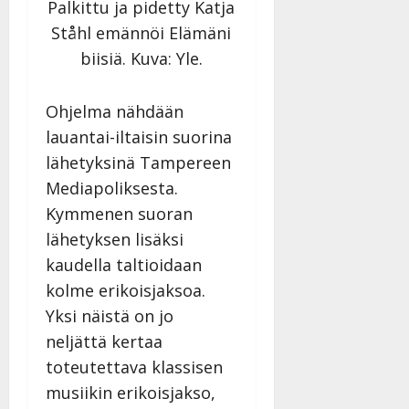
v
Julkaistu:
Palkittu ja pidetty Katja
p
Päivitetty:
K
22.8.2025
i
Ståhl emännöi Elämäni
i
a
|
d
a
t
biisiä. Kuva: Yle.
Päivitetty:
e
n
r
o
t
i
k
Ohjelma nähdään
i
…
o
n
lauantai-iltaisin suorina
”
o
a
lähetyksinä Tampereen
s
Tanssiin.fi
h
t
Mediapoliksesta.
ä
Julkaistu:
e
Kymmenen suoran
i
20.8.2025
Tanssiin.fi
t
|
lähetyksen lisäksi
Päivitetty:
ä
kaudella taltioidaan
Julkaistu:
ä
17.8.2025
kolme erikoisjaksoa.
n
|
Yksi näistä on jo
–
Päivitetty:
D
neljättä kertaa
a
toteutettava klassisen
n
musiikin erikoisjakso,
n