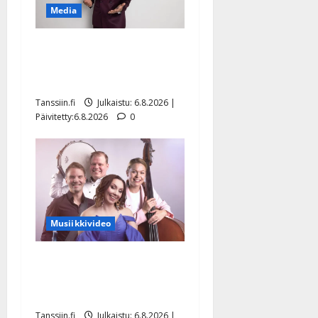
Media
Tanssii tähtien kanssa -
julkkikset julki: Anna
Hanski liitää tv-parketilla
Tanssiin.fi
Julkaistu: 6.8.2026 |
Päivitetty:6.8.2026
0
Musiikkivideo
Sopiiko Edith Piaf
tanssilavalle? Pirttijoki
näyttää mallia – video
Tanssiin.fi
Julkaistu: 6.8.2026 |