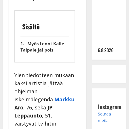
kanssa -
julkkikset
julki: Anna
Sisältö
Hanski
liitää tv-
parketilla
Myös Lenni-Kalle
6.8.2026
Taipale jäi pois
Ylen tiedotteen mukaan
kaksi artistia jättää
ohjelman:
iskelmälegenda
Markku
Instagram
Aro
, 76, sekä
JP
Seuraa
Leppäuoto
, 51,
meitä
väistyvät tv-hitin