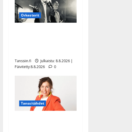
Orkesterit
Matti Ruohonen viettää taas
synttäreitään täydessä
hiljaisuudessa – tämä on
tilanne nyt
Tanssiin.fi
Julkaistu: 8.8.2026 |
Päivitetty:8.8.2026
0
Tanssitähdet
TTK-tähti Anna Hanski
rakastaa tanssia – suru