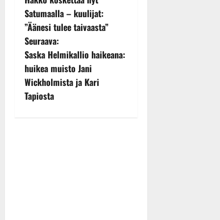
s
Satumaalla – kuulijat:
”Äänesi tulee taivaasta”
t
Seuraava:
n
Saska Helmikallio haikeana:
huikea muisto Jani
a
Wickholmista ja Kari
v
Tapiosta
i
g
a
t
i