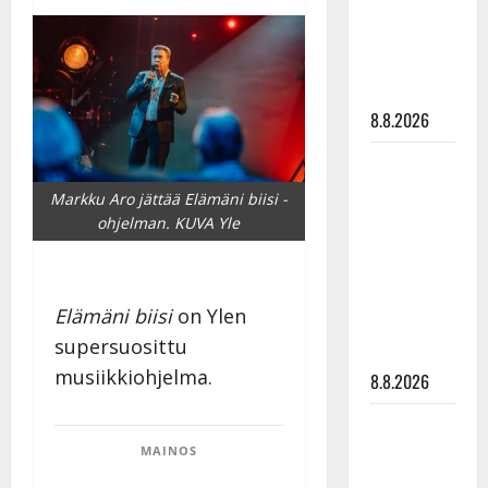
Raija
Mäntyniemi:
matka
tyssäsi
8.8.2026
Matti
Ruohonen
Markku Aro jättää Elämäni biisi -
viettää taas
ohjelman. KUVA Yle
synttäreitään
täydessä
hiljaisuudessa
Elämäni biisi
on Ylen
– tämä on
supersuosittu
tilanne nyt
musiikkiohjelma.
8.8.2026
TTK-tähti
Anna
MAINOS
Hanski