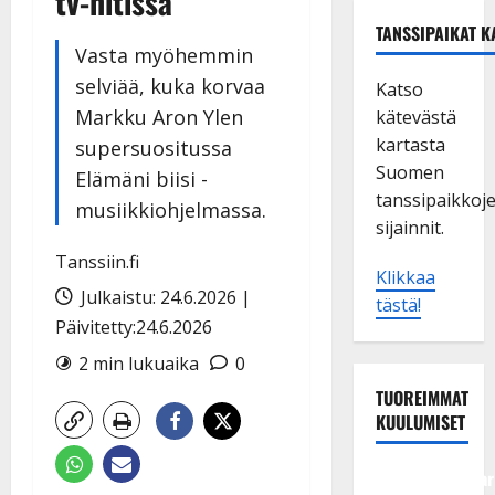
tv-hitissä
TANSSIPAIKAT K
Vasta myöhemmin
selviää, kuka korvaa
Katso
Markku Aron Ylen
kätevästä
kartasta
supersuositussa
Suomen
Elämäni biisi -
tanssipaikkoj
musiikkiohjelmassa.
sijainnit.
Tanssiin.fi
Klikkaa
Julkaistu: 24.6.2026 |
tästä!
Päivitetty:24.6.2026
2 min lukuaika
0
TUOREIMMAT
KUULUMISET
Tangokuningatar