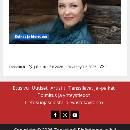
Keikat ja kiertueet
Maikilta pysäyttävä ulostulo: ”Elämä toi eteeni
sellaisen yllätyksen…”
Tanssiin.fi
Julkaistu: 7.8.2026 | Päivitetty:7.8.2026
0
Etusivu
Uutiset
Artistit
Tanssilavat ja -paikat
Toimitus ja yhteystiedot
Tietosuojaseloste ja evästekäytäntö
Faceboook
Instagram
Youtube
Copyright © 2026 Tanssiin.fi. Pidätämme kaikki