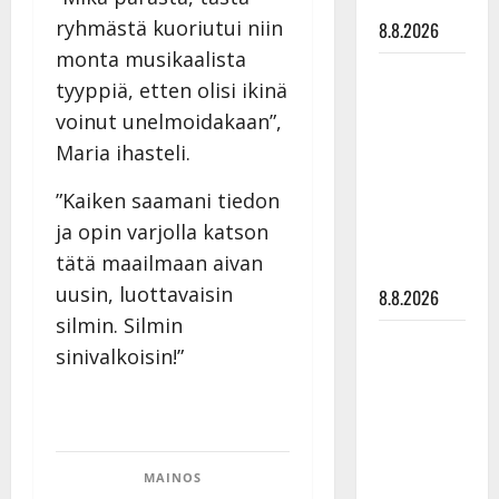
tyssäsi
ryhmästä kuoriutui niin
8.8.2026
monta musikaalista
Matti
tyyppiä, etten olisi ikinä
Ruohonen
voinut unelmoidakaan”,
viettää taas
Maria ihasteli.
synttäreitään
täydessä
”Kaiken saamani tiedon
hiljaisuudessa
ja opin varjolla katson
– tämä on
tätä maailmaan aivan
tilanne nyt
uusin, luottavaisin
8.8.2026
silmin. Silmin
TTK-tähti
sinivalkoisin!”
Anna
Hanski
rakastaa
tanssia –
suru
MAINOS