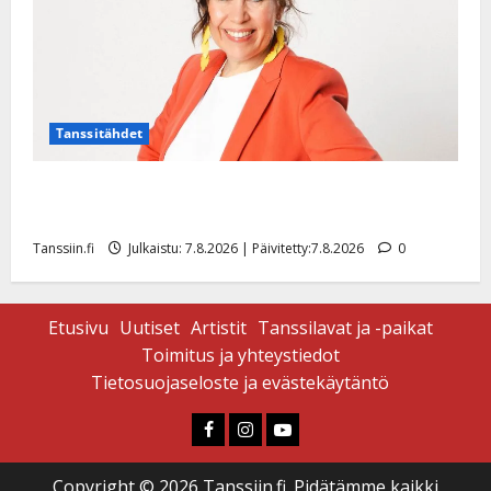
Tanssitähdet
TTK-tähti Anna Hanski rakastaa tanssia – suru
tyttären syövästä painaa
Tanssiin.fi
Julkaistu: 7.8.2026 | Päivitetty:7.8.2026
0
Etusivu
Uutiset
Artistit
Tanssilavat ja -paikat
Toimitus ja yhteystiedot
Tietosuojaseloste ja evästekäytäntö
Faceboook
Instagram
Youtube
Copyright © 2026 Tanssiin.fi. Pidätämme kaikki