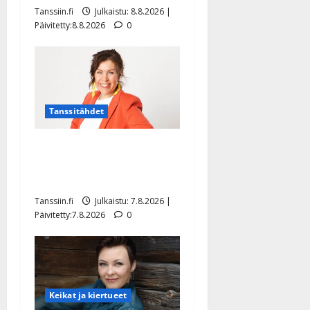
Tanssiin.fi
Julkaistu: 8.8.2026 |
Päivitetty:8.8.2026
0
Tanssitähdet
TTK-tähti Anna Hanski
rakastaa tanssia – suru
tyttären syövästä painaa
Tanssiin.fi
Julkaistu: 7.8.2026 |
Päivitetty:7.8.2026
0
Keikat ja kiertueet