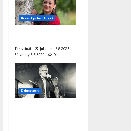
Keikat ja kiertueet
Tangokuningatar Raija
Mäntyniemi: matka tyssäsi
Tanssiin.fi
Julkaistu: 8.8.2026 |
Päivitetty:8.8.2026
0
Orkesterit
Matti Ruohonen viettää taas
synttäreitään täydessä
hiljaisuudessa – tämä on
tilanne nyt