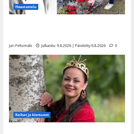
Haastattelu
Esko Rahkonen olisi täyttänyt 90 vuotta – Arto
Rahkonen kävi haudalla ja kertoo iskelmälegendan
viimeisistä vuosista
Jari Peltomäki
Julkaistu: 9.8.2026 | Päivitetty:9.8.2026
0
Keikat ja kiertueet
Tangokuningatar Raija Mäntyniemi: matka tyssäsi