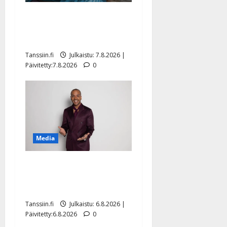
Maikilta pysäyttävä
ulostulo: ”Elämä toi eteeni
sellaisen yllätyksen…”
Tanssiin.fi
Julkaistu: 7.8.2026 |
Päivitetty:7.8.2026
0
Media
Tanssii tähtien kanssa -
julkkikset julki: Anna
Hanski liitää tv-parketilla
Tanssiin.fi
Julkaistu: 6.8.2026 |
Päivitetty:6.8.2026
0