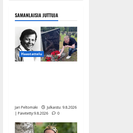
SAMANLAISIA JUTTUJA
Haastattelu
Esko Rahkonen olisi
täyttänyt 90 vuotta – Arto
Rahkonen kävi haudalla ja
kertoo iskelmälegendan
viimeisistä vuosista
Jari Peltomäki
Julkaistu: 9.8.2026
| Päivitetty:9.8.2026
0