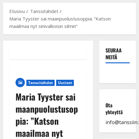
Etusivu
Tanssitähdet
Maria Tyyster sai maanpuolustusoppia: ”Katson
maailmaa nyt sinivalkoisin silmin”
SEURAA
MEITÄ
Tanssitähdet
Uutiset
Maria Tyyster sai
Ota
maanpuolustusop
yhteyttä
pia: ”Katson
info@tanssiin.f
maailmaa nyt