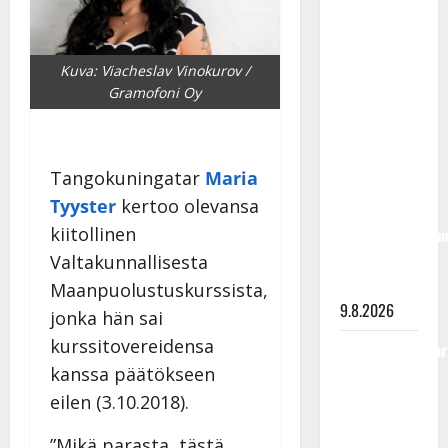
Rahkonen
olisi
täyttänyt
Kuva: Viacheslav Vinokurov /
90 vuotta –
Gramofoni Oy
Arto
Rahkonen
kävi
Tangokuningatar
Maria
haudalla ja
Tyyster
kertoo olevansa
kertoo
kiitollinen
iskelmälegenda
viimeisistä
Valtakunnallisesta
vuosista
Maanpuolustuskurssista,
9.8.2026
jonka hän sai
kurssitovereidensa
Tangokuningatar
kanssa päätökseen
Raija
Mäntyniemi:
eilen (3.10.2018).
matka
”Mikä parasta, tästä