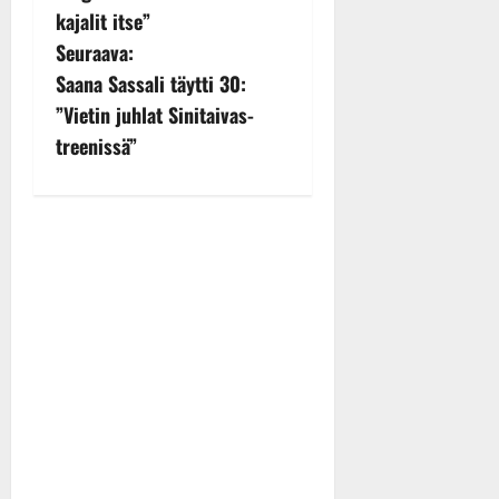
s
kajalit itse”
Julkaistu:
27.4.2025
Seuraava:
t
|
Saana Sassali täytti 30:
Päivitetty:
n
”Vietin juhlat Sinitaivas-
treenissä”
a
v
i
g
a
t
i
o