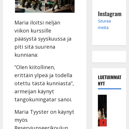
Instagram
Seuraa
Maria iloitsi neljän
meitä
viikon kurssille
pääsystä syyskuussa ja
piti sitä suurena
kunniana:
”Olen kiitollinen,
erittäin ylpeä ja todella
LUETUIMMAT
otettu tästä kunniasta”,
NYT
armeijan käynyt
Musiikkiv
tangokuningatar sanoi.
H
u
Maria Tyyster on käynyt
i
myös
k
1
Reserviupseerikoulun,
e