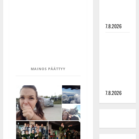
tyttären
syövästä
painaa
7.8.2026
Maikilta
pysäyttävä
ulostulo:
”Elämä toi
eteeni
MAINOS PÄÄTTYY
sellaisen
yllätyksen…”
7.8.2026