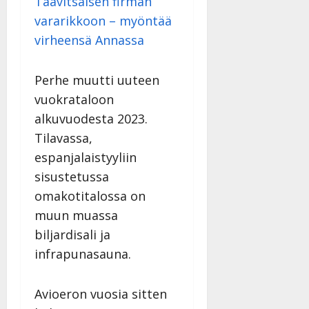
Taavitsaisen firman
vararikkoon – myöntää
virheensä Annassa
Perhe muutti uuteen
vuokrataloon
alkuvuodesta 2023.
Tilavassa,
espanjalaistyyliin
sisustetussa
omakotitalossa on
muun muassa
biljardisali ja
infrapunasauna.
Avioeron vuosia sitten