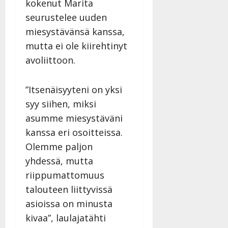
kokenut Marita
seurustelee uuden
miesystävänsä kanssa,
mutta ei ole kiirehtinyt
avoliittoon.
”Itsenäisyyteni on yksi
syy siihen, miksi
asumme miesystäväni
kanssa eri osoitteissa.
Olemme paljon
yhdessä, mutta
riippumattomuus
talouteen liittyvissä
asioissa on minusta
kivaa”, laulajatähti