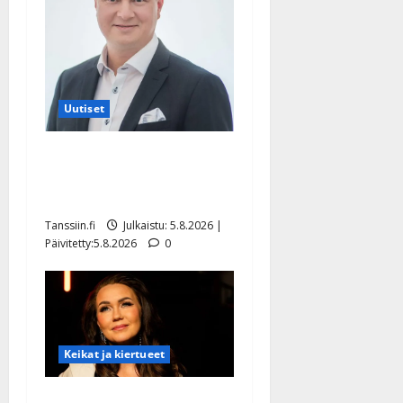
Uutiset
Jukka Hallikainen, 50,
liikuttuu lapsenlapsistaan –
uusi laulu koskettaa syvältä
Tanssiin.fi
Julkaistu: 5.8.2026 |
Päivitetty:5.8.2026
0
Keikat ja kiertueet
Saija Tuupanen ei toivu –