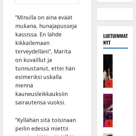
”Minulla on aina eväät
mukana, hunajapusseja
kassissa. En lähde
LUETUIMMAT
NYT
kikkailemaan
terveydelläni”, Marita
Musiikkiv
on kuvaillut ja
H
tunnustanut, ettei hän
u
i
esimeriksi uskalla
k
1
mennä
e
kauneusleikkauksiin
a
Keikat ja 
sairautensa vuoksi.
I
t
k
h
ä
y
”Kyllähän sitä toisinaan
v
v
2
peilin edessä miettii
ä
ä
Tanssitäh