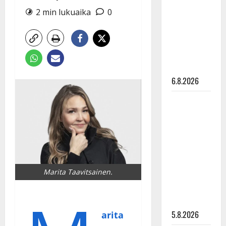
Edith Piaf
2 min lukuaika
0
tanssilavalle?
Pirttijoki
näyttää
mallia –
video
6.8.2026
Leif
Lindeman
levytti:
”Kuvaa
osuvasti
uraani
Marita Taavitsainen.
pikkupojasta
näihin
päiviin”
5.8.2026
arita