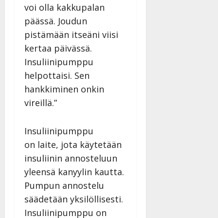
l
voi olla kakkupalan
l
päässä. Joudun
e
pistämään itseäni viisi
i
s
kertaa päivässä.
o
Insuliinipumppu
k
helpottaisi. Sen
i
i
hankkiminen onkin
t
vireillä.”
o
s
Insuliinipumppu
Tanssiin.fi
on laite, jota käytetään
Julkaistu:
insuliinin annosteluun
27.4.2025
yleensä kanyylin kautta.
|
Päivitetty:
Pumpun annostelu
säädetään yksilöllisesti.
Insuliinipumppu on