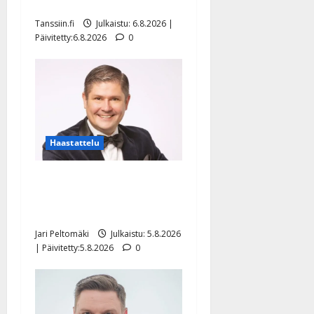
näyttää mallia – video
Tanssiin.fi
Julkaistu: 6.8.2026 |
Päivitetty:6.8.2026
0
Haastattelu
Leif Lindeman levytti:
”Kuvaa osuvasti uraani
pikkupojasta näihin päiviin”
Jari Peltomäki
Julkaistu: 5.8.2026
| Päivitetty:5.8.2026
0