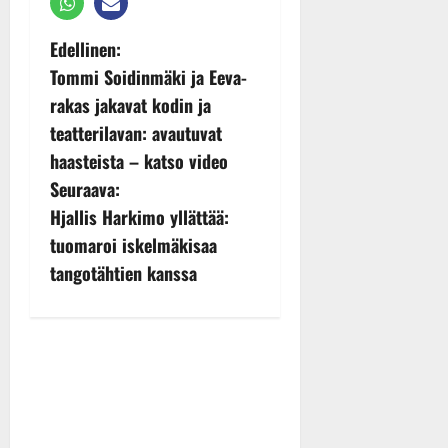
P
Edellinen:
Tommi Soidinmäki ja Eeva-
o
rakas jakavat kodin ja
s
teatterilavan: avautuvat
haasteista – katso video
t
Seuraava:
n
Hjallis Harkimo yllättää:
tuomaroi iskelmäkisaa
a
tangotähtien kanssa
v
i
g
a