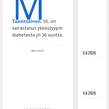
M
Jukka
Hallikainen,
50,
Taavitsainen
, 55, on
liikuttuu
sairastanut ykköstyypin
lapsenlapsistaan
– uusi laulu
diabetesta yli 36 vuotta.
koskettaa
syvältä
MAINOS
5.8.2026
Saija
Tuupanen ei
toivu –
lääkäri:
”Vaakatasoon”
4.8.2026
Ilari
Hämäläisen