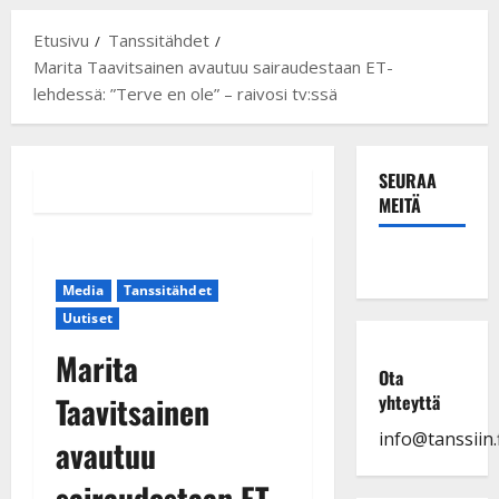
Etusivu
Tanssitähdet
Marita Taavitsainen avautuu sairaudestaan ET-
lehdessä: ”Terve en ole” – raivosi tv:ssä
SEURAA
MEITÄ
Media
Tanssitähdet
Uutiset
Marita
Ota
Taavitsainen
yhteyttä
info@tanssiin.f
avautuu
sairaudestaan ET-