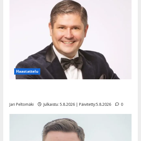
Haastattelu
Leif Lindeman levytti: ”Kuvaa osuvasti uraani
pikkupojasta näihin päiviin”
Jari Peltomäki
Julkaistu: 5.8.2026 | Päivitetty:5.8.2026
0