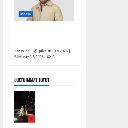
Media
Teemu Roivainen kieroilee
tv:n Petollisissa – pelkää
putoavansa ensimmäisenä
Tanssiin.fi
Julkaistu: 3.8.2026 |
Päivitetty:3.8.2026
0
LUETUIMMAT JUTUT
Huikeat
hyvästit!
Tommi
saatteli
Katri
1
Helenan