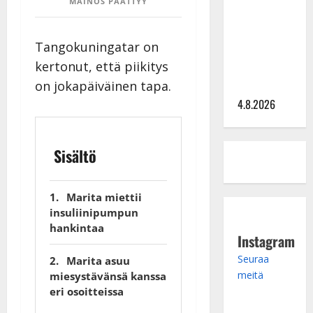
MAINOS PÄÄTTYY
tangomatkan
hinta: 10
Tangokuningatar on
000 eurolla
kertonut, että piikitys
keikkoja
on joka­päiväinen tapa.
sivu suun
4.8.2026
Sisältö
Marita miettii
insuliinipumpun
hankintaa
Instagram
Seuraa
Marita asuu
meitä
miesystävänsä kanssa
eri osoitteissa