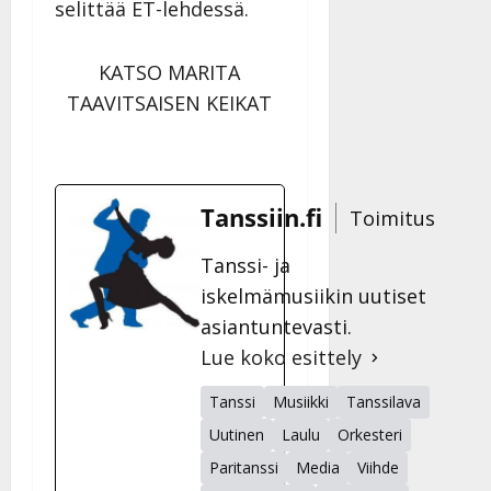
selittää ET-lehdessä.
KATSO MARITA
TAAVITSAISEN KEIKAT
Tanssiin.fi
Toimitus
Tanssi- ja
iskelmämusiikin uutiset
asiantuntevasti.
Lue koko esittely
Tanssi
Musiikki
Tanssilava
Uutinen
Laulu
Orkesteri
Paritanssi
Media
Viihde