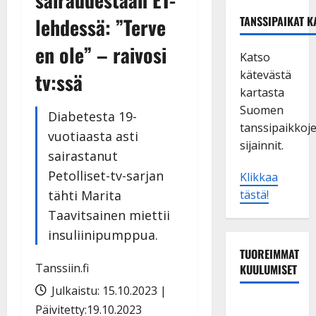
lehdessä: ”Terve
TANSSIPAIKAT K
en ole” – raivosi
Katso
kätevästä
tv:ssä
kartasta
Suomen
Diabetesta 19-
tanssipaikkoj
vuotiaasta asti
sijainnit.
sairastanut
Petolliset-tv-sarjan
Klikkaa
tähti Marita
tästä!
Taavitsainen miettii
insuliinipumppua.
TUOREIMMAT
Tanssiin.fi
KUULUMISET
Julkaistu: 15.10.2023 |
Sopiiko
Päivitetty:19.10.2023