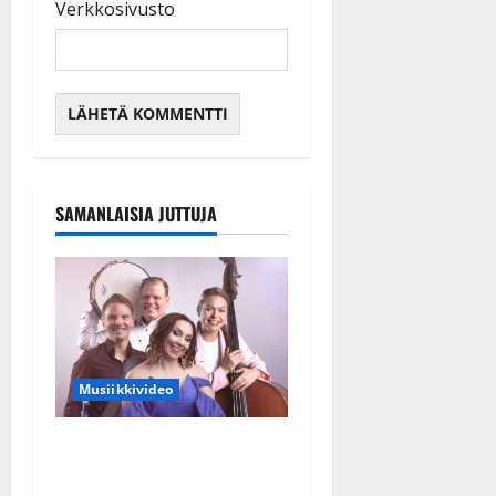
Verkkosivusto
SAMANLAISIA JUTTUJA
Musiikkivideo
Sopiiko Edith Piaf
tanssilavalle? Pirttijoki