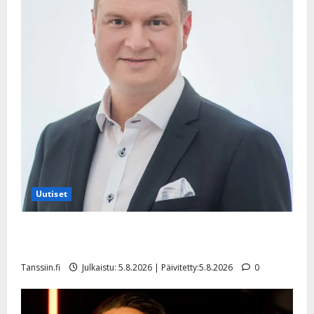
Uutiset
Jukka Hallikainen, 50, liikuttuu lapsenlapsistaan –
uusi laulu koskettaa syvältä
Tanssiin.fi
Julkaistu: 5.8.2026 | Päivitetty:5.8.2026
0