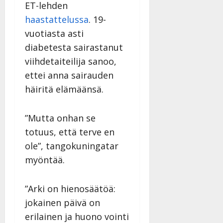
i
ET-lehden
i
a
|
d
a
t
haastattelussa
. 19-
Päivitetty:
e
n
r
o
vuotiasta asti
t
i
k
diabetesta sairastanut
i
…
o
viihdetaiteilija sanoo,
n
”
o
a
ettei anna sairauden
s
Tanssiin.fi
h
t
häiritä elämäänsä.
ä
Julkaistu:
e
i
20.8.2025
Tanssiin.fi
t
|
”Mutta onhan se
Päivitetty:
ä
totuus, että terve en
Julkaistu:
ä
17.8.2025
ole”, tangokuningatar
n
|
myöntää.
–
Päivitetty:
D
a
”Arki on hienosäätöä:
n
jokainen päivä on
n
y
erilainen ja huono vointi