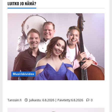
Julkaistu:
LUITKO JO NÄMÄ?
20.8.2025 |
Päivitetty:22.8.2025
Musiikkivideo
Sopiiko Edith Piaf tanssilavalle? Pirttijoki näyttää
mallia – video
Tanssiin.fi
Julkaistu: 6.8.2026 | Päivitetty:6.8.2026
0