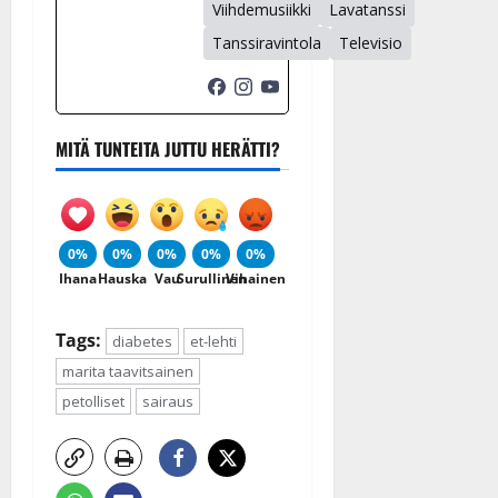
Viihdemusiikki
Lavatanssi
Tanssiravintola
Televisio
MITÄ TUNTEITA JUTTU HERÄTTI?
0%
0%
0%
0%
0%
Ihana
Hauska
Vau
Surullinen
Vihainen
Tags:
diabetes
et-lehti
marita taavitsainen
petolliset
sairaus