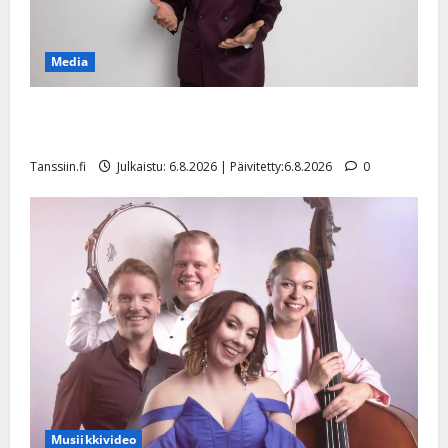
Media
Tanssii tähtien kanssa -julkkikset julki: Anna Hanski
liitää tv-parketilla
Tanssiin.fi
Julkaistu: 6.8.2026 | Päivitetty:6.8.2026
0
Musiikkivideo