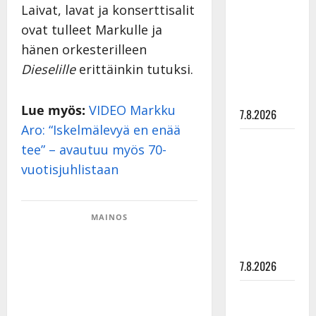
rakastaa
Laivat, lavat ja konserttisalit
tanssia –
ovat tulleet Markulle ja
suru
hänen orkesterilleen
tyttären
Dieselille
erittäinkin tutuksi.
syövästä
painaa
Lue myös:
VIDEO Markku
7.8.2026
Aro: “Iskelmälevyä en enää
Maikilta
tee” – avautuu myös 70-
pysäyttävä
vuotisjuhlistaan
ulostulo:
”Elämä toi
eteeni
MAINOS
sellaisen
yllätyksen…”
7.8.2026
Tanssii
tähtien