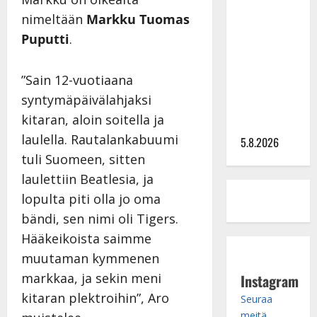
Lindeman
levytti:
nimeltään
Markku Tuomas
”Kuvaa
Puputti
.
osuvasti
uraani
”Sain 12-vuotiaana
pikkupojasta
syntymäpäivälahjaksi
näihin
kitaran, aloin soitella ja
päiviin”
laulella. Rautalankabuumi
5.8.2026
tuli Suomeen, sitten
laulettiin Beatlesia, ja
lopulta piti olla jo oma
bändi, sen nimi oli Tigers.
Hääkeikoista saimme
muutaman kymmenen
markkaa, ja sekin meni
Instagram
kitaran plektroihin”, Aro
Seuraa
meitä