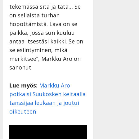
n
tekemässä sitä ja tätä… Se
y
on sellaista turhan
l
höpöttämistä. Lava on se
l
e
paikka, jossa sun kuuluu
i
antaa itsestäsi kaikki. Se on
s
se esiintyminen, mikä
o
merkitsee”, Markku Aro on
k
i
sanonut.
i
t
Lue myös:
Markku Aro
o
s
potkaisi Suukosken keitaalla
Tanssiin.fi
tanssijaa leukaan ja joutui
oikeuteen
Julkaistu:
27.4.2025
|
Päivitetty: