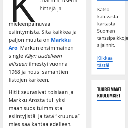
K
charmia, useita
hittejä ja
Katso
kätevästä
mieleenpainuvaa
kartasta
Suomen
esiintymistä. Sitä kaikkea ja
tanssipaikkoj
paljon muuta on
Markku
sijainnit.
Aro
. Markun ensimmäinen
single
Käyn uudelleen
Klikkaa
eiliseen
ilmestyi vuonna
tästä!
1968 ja nousi samantien
listojen kärkeen.
TUOREIMMAT
Hitit seurasivat toisiaan ja
KUULUMISET
Markku Arosta tuli yksi
maan suosituimmista
TTK-tähti
esiintyjistä. Ja tätä ”kruunua”
Anna
mies saa kantaa edelleen.
Hanski