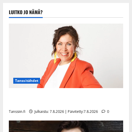
LUITKO JO NÄMÄ?
Tanssitähdet
TTK-tähti Anna Hanski rakastaa tanssia – suru
tyttären syövästä painaa
Tanssiin.fi
Julkaistu: 7.8.2026 | Päivitetty:7.8.2026
0