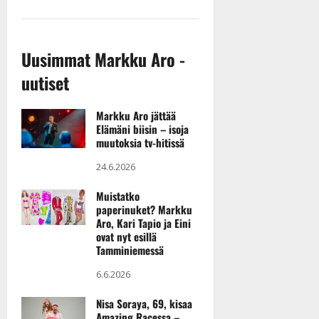
Ikaalinen Spa & Resort
Ikaalinen
Uusimmat Markku Aro -
04.09.2026
uutiset
Hangan Lava
Hankasalmi
Markku Aro jättää
Elämäni biisin – isoja
muutoksia tv-hitissä
05.09.2026
Rönnin Lava
24.6.2026
Orivesi
Muistatko
paperinuket? Markku
12.09.2026
Aro, Kari Tapio ja Eini
ovat nyt esillä
Kalliojärven
Tamminiemessä
Viihdekeskus
6.6.2026
Isokyrö
Nisa Soraya, 69, kisaa
Amazing Racessa –