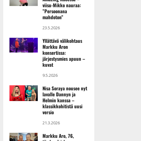
13.09.2026
viisu-Mikko nauraa:
Haikan lava
”Persoonana
mahdoton”
Pirkkala
23.5.2026
16.09.2026
Yllättävä välikohtaus
Hki-Pavi
Markku Aron
konsertissa:
Vantaa
järjestysmies apuun –
kuvat
04.10.2026
9.5.2026
Baltic Princess
Turku
Nisa Soraya nousee nyt
lavalle Dannyn ja
Helmin kanssa –
10.10.2026
klassikkohitistä uusi
versio
Aronkeidas
Kauhajoki
21.3.2026
Markku Aro, 76,
14.10.2026