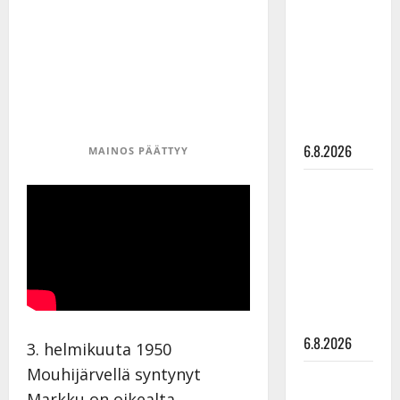
kanssa -
julkkikset
julki: Anna
Hanski
liitää tv-
parketilla
6.8.2026
MAINOS PÄÄTTYY
Sopiiko
Edith Piaf
tanssilavalle?
Pirttijoki
näyttää
mallia –
video
6.8.2026
3. helmikuuta 1950
Mouhijärvellä syntynyt
Leif
Markku on oikealta