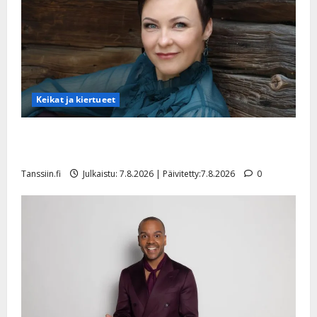
Keikat ja kiertueet
Maikilta pysäyttävä ulostulo: ”Elämä toi eteeni
sellaisen yllätyksen…”
Tanssiin.fi
Julkaistu: 7.8.2026 | Päivitetty:7.8.2026
0