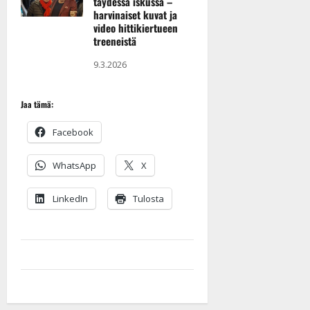
täydessä iskussa –
harvinaiset kuvat ja
Hotelli Keurusselkä
video hittikiertueen
Keuruu
treeneistä
9.3.2026
17.10.2026–25.10.2026
Loma
Jaa tämä:
02.11.2026–09.11.2026
Facebook
Loma
WhatsApp
X
LinkedIn
Tulosta