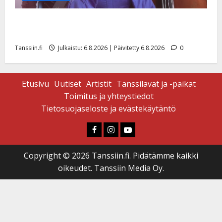
Sopiiko Edith Piaf tanssilavalle? Pirttijoki näyttää
mallia – video
Tanssiin.fi
Julkaistu: 6.8.2026 | Päivitetty:6.8.2026
0
Etusivu
Uutiset
Artistit
Tanssilavat ja -paikat
Toimitus ja yhteystiedot
Tietosuojaseloste ja evästekäytäntö
Faceboook
Instagram
Youtube
Copyright © 2026 Tanssiin.fi. Pidätämme kaikki
oikeudet. Tanssiin Media Oy.