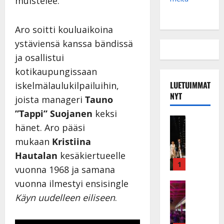
muistelee.
Aro soitti kouluaikoina
ystäviensä kanssa bändissä
ja osallistui
kotikaupungissaan
LUETUIMMAT
iskelmälaulukilpailuihin,
NYT
joista manageri
Tauno
”Tappi” Suojanen
keksi
Musiikkiv
hänet. Aro pääsi
H
u
mukaan
Kristiina
i
Hautalan
kesäkiertueelle
k
1
vuonna 1968 ja samana
e
vuonna ilmestyi ensisingle
a
Keikat ja 
I
t
Käyn uudelleen eiliseen
.
k
h
ä
y