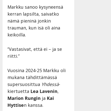
Markku sanoo kysyneensä
kerran lapsilta, saivatko
nämä pieninä jonkin
trauman, kun isä oli aina
keikoilla.
”Vastasivat, että ei – ja se
riitti.”
Vuosina 2024-25 Markku oli
mukana tähdittämässä
supersuosittua
Yhdessä
-
kiertuetta
Lea Lavenin
,
Marion Rungin
ja
Kai
Hyttise
n kanssa.