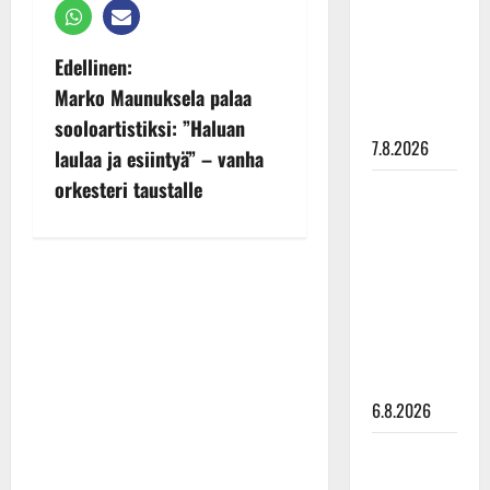
ulostulo:
”Elämä toi
P
Edellinen:
eteeni
sellaisen
Marko Maunuksela palaa
o
yllätyksen…”
sooloartistiksi: ”Haluan
7.8.2026
s
laulaa ja esiintyä” – vanha
orkesteri taustalle
Tanssii
t
tähtien
n
kanssa -
julkkikset
a
julki: Anna
Hanski
v
liitää tv-
i
parketilla
6.8.2026
g
Sopiiko
a
Edith Piaf