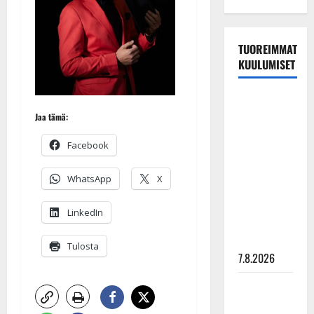
TUOREIMMAT
KUULUMISET
TTK-tähti
Anna
Jaa tämä:
Hanski
Facebook
rakastaa
tanssia –
WhatsApp
X
suru
tyttären
LinkedIn
syövästä
painaa
Tulosta
7.8.2026
Maikilta
pysäyttävä