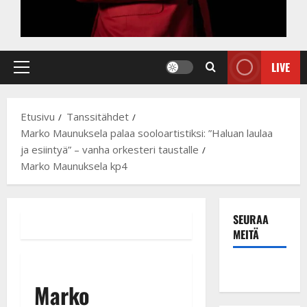
LIVE
Primary
Menu
Etusivu
Tanssitähdet
Marko Maunuksela palaa sooloartistiksi: ”Haluan laulaa
ja esiintyä” – vanha orkesteri taustalle
Marko Maunuksela kp4
SEURAA
MEITÄ
Marko