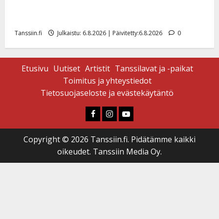
Sopiiko Edith Piaf tanssilavalle? Pirttijoki näyttää
mallia – video
Tanssiin.fi
Julkaistu: 6.8.2026 | Päivitetty:6.8.2026
0
Etusivu
Uutiset
Artistit
Tanssilavat ja -paikat
Toimitus ja yhteystiedot
Tietosuojaseloste ja evästekäytäntö
Faceboook
Instagram
Youtube
Copyright © 2026 Tanssiin.fi. Pidätämme kaikki
oikeudet. Tanssiin Media Oy.