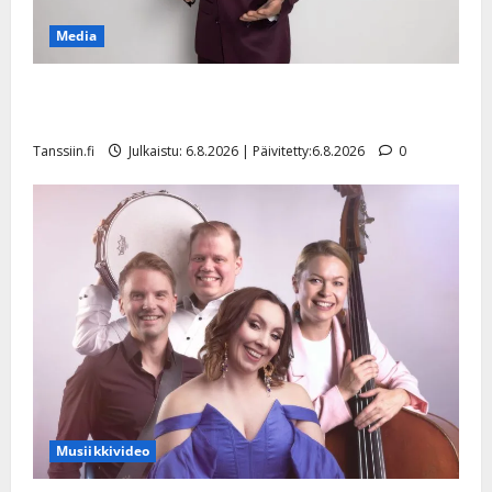
t
Media
o
s
Tanssii tähtien kanssa -julkkikset julki: Anna Hanski
Tanssiin.fi
liitää tv-parketilla
Julkaistu:
Tanssiin.fi
Julkaistu: 6.8.2026 | Päivitetty:6.8.2026
0
27.4.2025
|
Päivitetty:
Musiikkivideo