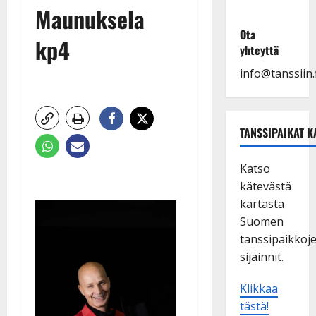
Maunuksela
Ota
kp4
yhteyttä
info@tanssiin.f
TANSSIPAIKAT K
Katso
kätevästä
kartasta
Suomen
tanssipaikkoj
sijainnit.
Klikkaa
tästä!