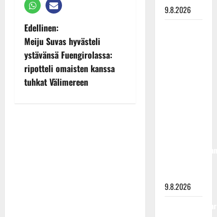
9.8.2026
P
Edellinen:
Esko
Meiju Suvas hyvästeli
Rahkonen
o
olisi
ystävänsä Fuengirolassa:
s
täyttänyt
ripotteli omaisten kanssa
90 vuotta –
t
tuhkat Välimereen
Arto
n
Rahkonen
kävi
a
haudalla ja
v
kertoo
iskelmälegenda
i
viimeisistä
g
vuosista
a
9.8.2026
t
Tangokuningatar