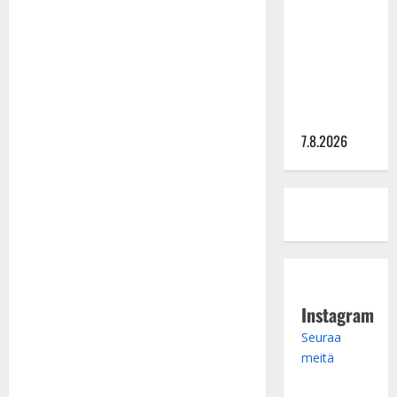
rakastaa
tanssia –
suru
tyttären
syövästä
painaa
7.8.2026
Instagram
Seuraa
meitä