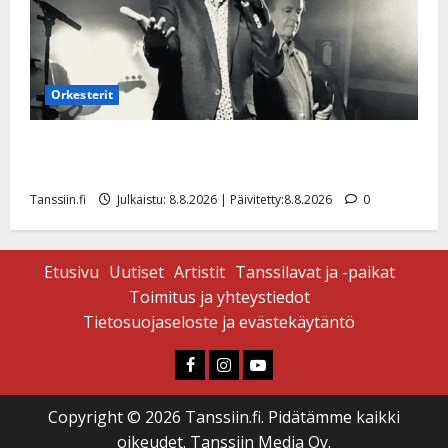
Orkesterit
Matti Ruohonen viettää taas synttäreitään täydessä
hiljaisuudessa – tämä on tilanne nyt
Tanssiin.fi
Julkaistu: 8.8.2026 | Päivitetty:8.8.2026
0
Etusivu
Uutiset
Artistit
Tanssilavat ja -paikat
Toimitus ja yhteystiedot
Tietosuojaseloste ja evästekäytäntö
Faceboook
Instagram
Youtube
Copyright © 2026 Tanssiin.fi. Pidätämme kaikki
oikeudet. Tanssiin Media Oy.