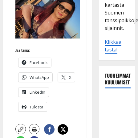
kartasta
Suomen
tanssipaikkoj
sijainnit.
Klikkaa
tästä!
Jaa tämä:
Facebook
TUOREIMMAT
WhatsApp
X
KUULUMISET
LinkedIn
Tangokuningas
Aki Samuli
Tulosta
meni
naimisiin –
hääkuva
julki