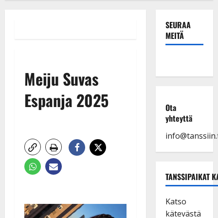
SEURAA
MEITÄ
Meiju Suvas
Espanja 2025
Ota
yhteyttä
info@tanssiin.f
TANSSIPAIKAT K
Katso
kätevästä