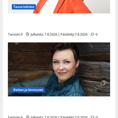
Tanssitähdet
TTK-tähti Anna Hanski rakastaa tanssia – suru
tyttären syövästä painaa
Tanssiin.fi
Julkaistu: 7.8.2026 | Päivitetty:7.8.2026
0
Keikat ja kiertueet
Maikilta pysäyttävä ulostulo: ”Elämä toi eteeni
sellaisen yllätyksen…”
Tanssiin.fi
Julkaistu: 7.8.2026 | Päivitetty:7.8.2026
0