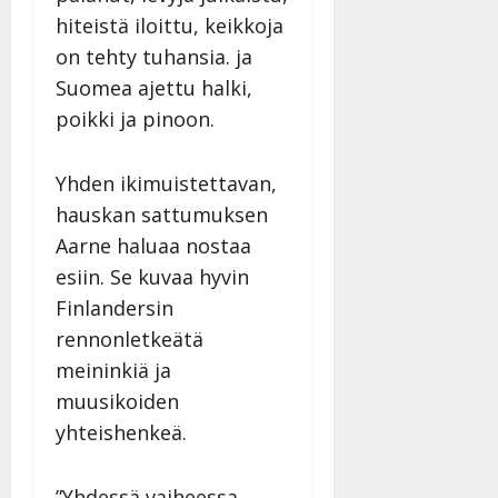
a
hiteistä iloittu, keikkoja
n
on tehty tuhansia. ja
n
Suomea ajettu halki,
y
l
poikki ja pinoon.
l
e
Yhden ikimuistettavan,
i
hauskan sattumuksen
s
o
Aarne haluaa nostaa
k
esiin. Se kuvaa hyvin
i
Finlandersin
i
t
rennonletkeätä
o
meininkiä ja
s
muusikoiden
Tanssiin.fi
yhteishenkeä.
Julkaistu:
27.4.2025
”Yhdessä vaiheessa