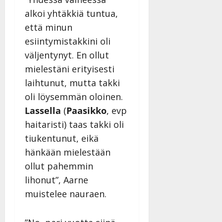
|
alkoi yhtäkkiä tuntua,
Päivitetty:
että minun
esiintymistakkini oli
väljentynyt. En ollut
mielestäni erityisesti
laihtunut, mutta takki
oli löysemmän oloinen.
Lassella
(
Paasikko
, evp
haitaristi) taas takki oli
tiukentunut, eikä
hänkään mielestään
ollut pahemmin
lihonut”, Aarne
muistelee nauraen.