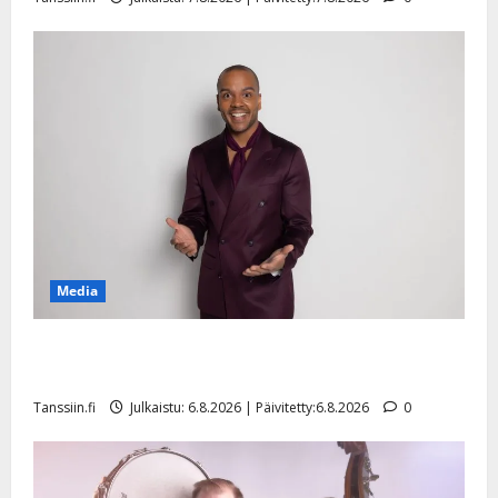
Media
Tanssii tähtien kanssa -julkkikset julki: Anna Hanski
liitää tv-parketilla
Tanssiin.fi
Julkaistu: 6.8.2026 | Päivitetty:6.8.2026
0