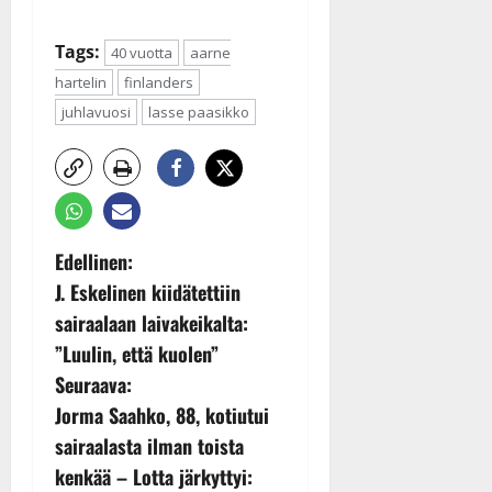
Tags:
40 vuotta
aarne
hartelin
finlanders
juhlavuosi
lasse paasikko
P
Edellinen:
J. Eskelinen kiidätettiin
o
sairaalaan laivakeikalta:
s
”Luulin, että kuolen”
Seuraava:
t
Jorma Saahko, 88, kotiutui
n
sairaalasta ilman toista
kenkää – Lotta järkyttyi: