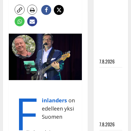
Anna
Hanski
rakastaa
tanssia –
suru
tyttären
syövästä
painaa
7.8.2026
Maikilta
pysäyttävä
F
ulostulo:
”Elämä toi
inlanders
on
eteeni
edelleen yksi
sellaisen
Suomen
yllätyksen…”
7.8.2026