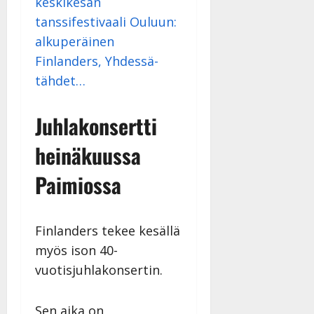
keskikesän
tanssifestivaali Ouluun:
alkuperäinen
Finlanders, Yhdessä-
tähdet…
Juhlakonsertti
heinäkuussa
Paimiossa
Finlanders tekee kesällä
myös ison 40-
vuotisjuhlakonsertin.
Sen aika on