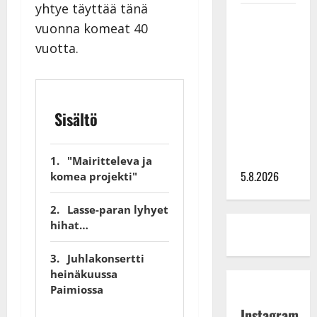
yhtye täyttää tänä
Leif
vuonna komeat 40
Lindeman
vuotta.
levytti:
”Kuvaa
osuvasti
uraani
Sisältö
pikkupojasta
näihin
päiviin”
"Mairitteleva ja
5.8.2026
komea projekti"
Lasse-paran lyhyet
hihat…
Juhlakonsertti
heinäkuussa
Paimiossa
Instagram