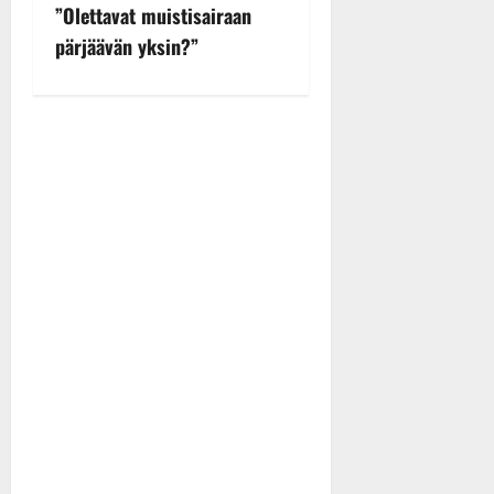
a
”Olettavat muistisairaan
v
pärjäävän yksin?”
i
g
a
t
i
o
n