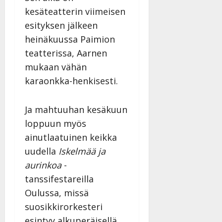
kesäteatterin viimeisen
esityksen jälkeen
heinäkuussa Paimion
teatterissa, Aarnen
mukaan vähän
karaonkka-henkisesti.
Ja mahtuuhan kesäkuun
loppuun myös
ainutlaatuinen keikka
uudella
Iskelmää ja
aurinkoa
-
tanssifestareilla
Oulussa, missä
suosikkirorkesteri
esintyy alkuperäisellä,