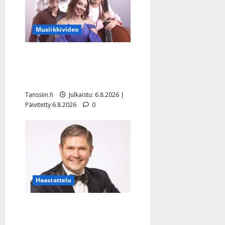
Musiikkivideo
Sopiiko Edith Piaf
tanssilavalle? Pirttijoki
näyttää mallia – video
Tanssiin.fi
Julkaistu: 6.8.2026 |
Päivitetty:6.8.2026
0
Haastattelu
Leif Lindeman levytti:
”Kuvaa osuvasti uraani