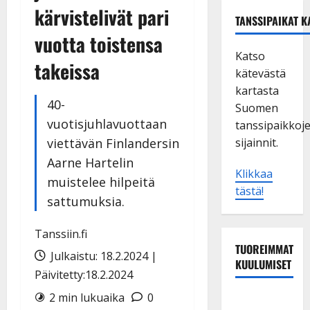
kärvistelivät pari
TANSSIPAIKAT K
vuotta toistensa
Katso
takeissa
kätevästä
kartasta
40-
Suomen
vuotisjuhlavuottaan
tanssipaikkoj
viettävän Finlandersin
sijainnit.
Aarne Hartelin
Klikkaa
muistelee hilpeitä
tästä!
sattumuksia.
Tanssiin.fi
TUOREIMMAT
Julkaistu: 18.2.2024 |
KUULUMISET
Päivitetty:18.2.2024
2 min lukuaika
0
TTK-tähti