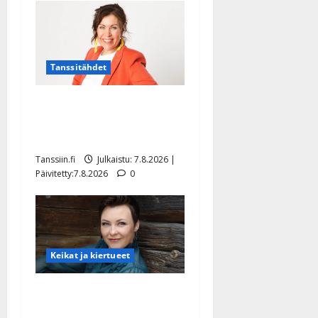
Tanssitähdet
TTK-tähti Anna Hanski
rakastaa tanssia – suru
tyttären syövästä painaa
Tanssiin.fi
Julkaistu: 7.8.2026 |
Päivitetty:7.8.2026
0
Keikat ja kiertueet
Maikilta pysäyttävä
ulostulo: ”Elämä toi eteeni