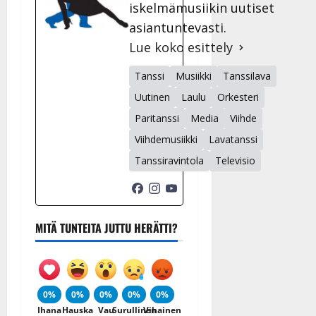
iskelmämusiikin uutiset
asiantuntevasti.
Lue koko esittely
Tanssi
Musiikki
Tanssilava
Uutinen
Laulu
Orkesteri
Paritanssi
Media
Viihde
Viihdemusiikki
Lavatanssi
Tanssiravintola
Televisio
MITÄ TUNTEITA JUTTU HERÄTTI?
0%
0%
0%
0%
0%
Ihana
Hauska
Vau
Surullinen
Vihainen