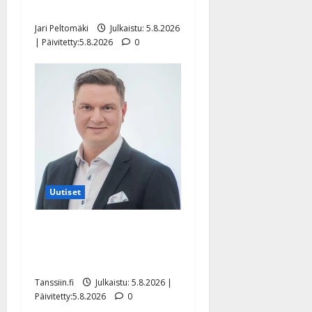
pikkupojasta näihin päiviin”
Jari Peltomäki
Julkaistu: 5.8.2026
| Päivitetty:5.8.2026
0
Uutiset
Jukka Hallikainen, 50,
liikuttuu lapsenlapsistaan –
uusi laulu koskettaa syvältä
Tanssiin.fi
Julkaistu: 5.8.2026 |
Päivitetty:5.8.2026
0