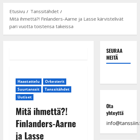
Etusivu
Tanssitähdet
Mitä ihmettä?! Finlanders-Aarne ja Lasse kärvistelivät
pari vuotta toistensa takeissa
SEURAA
MEITÄ
Haastattelu
Orkesterit
Suurtanssit
Tanssitähdet
Uutiset
Ota
Mitä ihmettä?!
yhteyttä
Finlanders-Aarne
info@tanssiin.f
ja Lasse