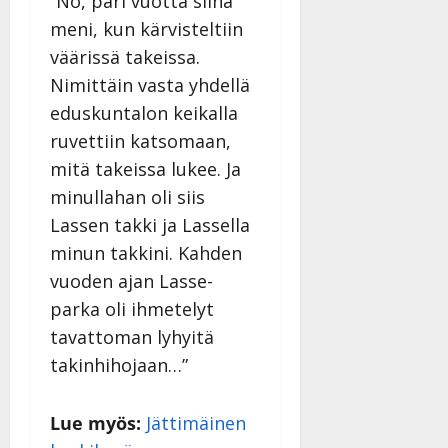
”No, pari vuotta siinä
meni, kun kärvisteltiin
väärissä takeissa.
Nimittäin vasta yhdellä
eduskuntalon keikalla
ruvettiin katsomaan,
mitä takeissa lukee. Ja
minullahan oli siis
Lassen takki ja Lassella
minun takkini. Kahden
vuoden ajan Lasse-
parka oli ihmetelyt
tavattoman lyhyitä
takinhihojaan…”
Lue myös:
Jättimäinen