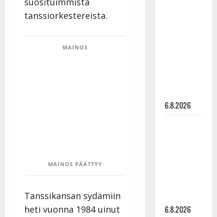
suosituimmista
Tanssii
tanssiorkestereista.
tähtien
kanssa -
julkkikset
MAINOS
julki: Anna
Hanski
liitää tv-
parketilla
6.8.2026
Sopiiko
Edith Piaf
tanssilavalle?
Pirttijoki
MAINOS PÄÄTTYY
näyttää
mallia –
Tanssikansan sydämiin
video
6.8.2026
heti vuonna 1984 uinut