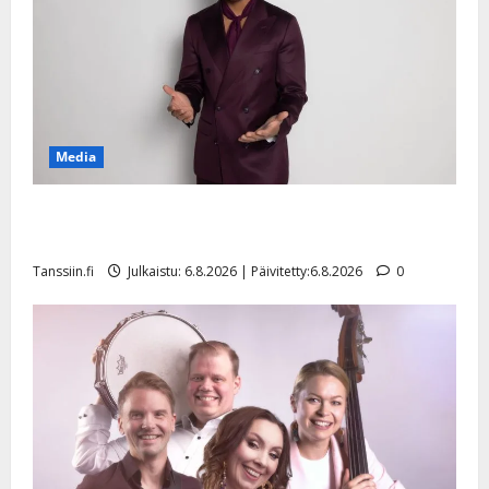
Media
Tanssii tähtien kanssa -julkkikset julki: Anna Hanski
liitää tv-parketilla
Tanssiin.fi
Julkaistu: 6.8.2026 | Päivitetty:6.8.2026
0