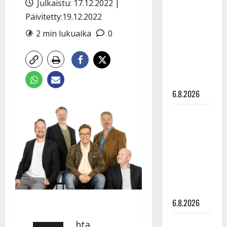
Julkaistu: 17.12.2022 |
tähtien
Päivitetty:19.12.2022
kanssa -
julkkikset
2 min lukuaika
0
julki: Anna
Hanski
liitää tv-
parketilla
6.8.2026
Sopiiko
Edith Piaf
tanssilavalle?
Pirttijoki
näyttää
mallia –
video
6.8.2026
Leif
hta