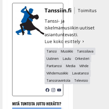
Tanssiin.fi
Toimitus
Tanssi- ja
iskelmämusiikin uutiset
asiantuntevasti.
Lue koko esittely
Tanssi
Musiikki
Tanssilava
Uutinen
Laulu
Orkesteri
Paritanssi
Media
Viihde
Viihdemusiikki
Lavatanssi
Tanssiravintola
Televisio
MITÄ TUNTEITA JUTTU HERÄTTI?