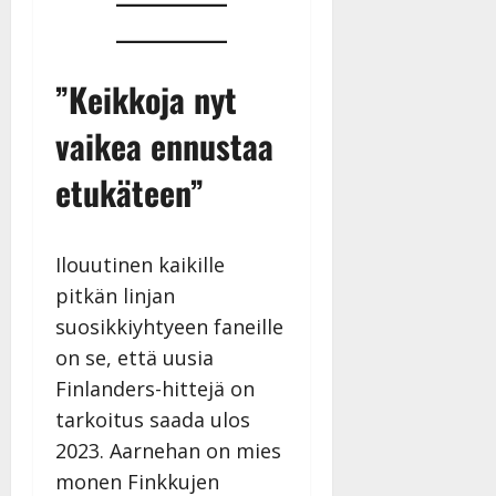
v
Julkaistu:
p
Päivitetty:
K
22.8.2025
i
i
a
|
d
a
t
Päivitetty:
e
”Keikkoja nyt
n
r
o
t
i
k
vaikea ennustaa
i
…
o
n
”
o
etukäteen”
a
s
Tanssiin.fi
h
t
ä
Julkaistu:
e
i
Ilouutinen kaikille
20.8.2025
Tanssiin.fi
t
|
pitkän linjan
Päivitetty:
ä
Julkaistu:
suosikkiyhtyeen faneille
ä
17.8.2025
on se, että uusia
n
|
–
Finlanders-hittejä on
Päivitetty:
D
tarkoitus saada ulos
a
2023. Aarnehan on mies
n
monen Finkkujen
n