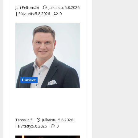
Jari Peltomäki
Julkaistu: 5.8.2026
| Päivitetty:5.8.2026
0
Uutiset
Jukka Hallikainen, 50,
liikuttuu lapsenlapsistaan –
uusi laulu koskettaa syvältä
Tanssiin.fi
Julkaistu: 5.8.2026 |
Päivitetty:5.8.2026
0