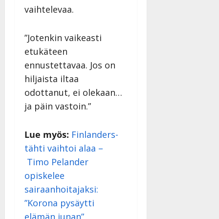
vaihtelevaa.
”Jotenkin vaikeasti
etukäteen
ennustettavaa. Jos on
hiljaista iltaa
odottanut, ei olekaan…
ja päin vastoin.”
Lue myös:
Finlanders-
tähti vaihtoi alaa –
Timo Pelander
opiskelee
sairaanhoitajaksi:
”Korona pysäytti
elämän junan”