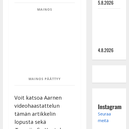
5.8.2026
MAINOS
Saija
Tuupanen ei
toivu –
lääkäri:
”Vaakatasoon”
4.8.2026
MAINOS PÄÄTTYY
Voit katsoa Aarnen
Instagram
videohaastattelun
tämän artikkelin
Seuraa
meitä
lopusta sekä