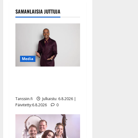
SAMANLAISIA JUTTUJA
Media
Tanssii tähtien kanssa -
julkkikset julki: Anna
Hanski liitää tv-parketilla
Tanssiin.fi
Julkaistu: 6.8.2026 |
Päivitetty:6.8.2026
0