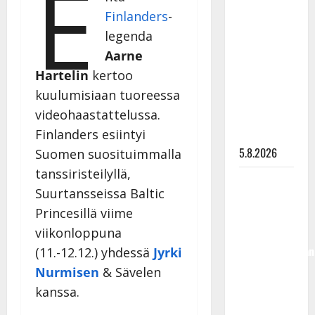
E
Lindeman
Finlanders
-
levytti:
legenda
”Kuvaa
Aarne
osuvasti
Hartelin
kertoo
uraani
kuulumisiaan tuoreessa
pikkupojasta
videohaastattelussa.
näihin
Finlanders esiintyi
päiviin”
5.8.2026
Suomen suosituimmalla
tanssiristeilyllä,
Jukka
Suurtansseissa Baltic
Hallikainen,
Princesillä viime
50,
viikonloppuna
liikuttuu
lapsenlapsistaan
(11.-12.12.) yhdessä
Jyrki
– uusi laulu
Nurmisen
& Sävelen
koskettaa
kanssa.
syvältä