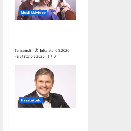
Musiikkivideo
Sopiiko Edith Piaf
tanssilavalle? Pirttijoki
näyttää mallia – video
Tanssiin.fi
Julkaistu: 6.8.2026 |
Päivitetty:6.8.2026
0
Haastattelu
Leif Lindeman levytti:
”Kuvaa osuvasti uraani
pikkupojasta näihin päiviin”