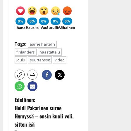
0%
0%
0%
0%
0%
Ihana
Hauska
Vau
Surullinen
Vihainen
Tags:
aarne hartelin
finlanders
haastattelu
joulu
suurtanssit
video
P
Edellinen:
Heidi Pakarinen suree
o
Hymyssä – ensin kuoli veli,
s
sitten isä