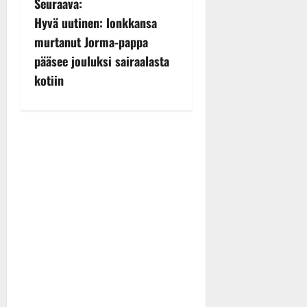
Seuraava:
t
Hyvä uutinen: lonkkansa
n
murtanut Jorma-pappa
pääsee jouluksi sairaalasta
a
kotiin
v
i
g
a
t
i
o
n