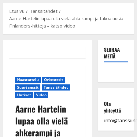
Etusivu
Tanssitähdet
Aarne Hartelin lupaa olla vielä ahkerampi ja takoa uusia
Finlanders-hittejä – katso video
SEURAA
MEITÄ
Haastattelu
Orkesterit
Suurtanssit
Tanssitähdet
Uutiset
Video
Ota
Aarne Hartelin
yhteyttä
lupaa olla vielä
info@tanssiin.f
ahkerampi ja