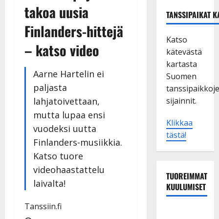
takoa uusia
TANSSIPAIKAT K
Finlanders-hittejä
Katso
– katso video
kätevästä
kartasta
Aarne Hartelin ei
Suomen
paljasta
tanssipaikkoj
lahjatoivettaan,
sijainnit.
mutta lupaa ensi
Klikkaa
vuodeksi uutta
tästä!
Finlanders-musiikkia.
Katso tuore
videohaastattelu
TUOREIMMAT
laivalta!
KUULUMISET
Tanssiin.fi
Tanssii