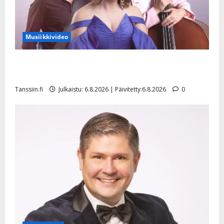
Musiikkivideo
Sopiiko Edith Piaf tanssilavalle? Pirttijoki näyttää
mallia – video
Tanssiin.fi
Julkaistu: 6.8.2026 | Päivitetty:6.8.2026
0