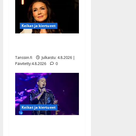
Keikat ja kiertueet
Saija Tuupanen ei toivu –
lääkäri: ”Vaakatasoon”
Tanssiin.fi
Julkaistu: 4.8.2026 |
Päivitetty:4.8.2026
0
Keikat ja kiertueet
Ilari Hämäläisen
tangomatkan hinta: 10 000