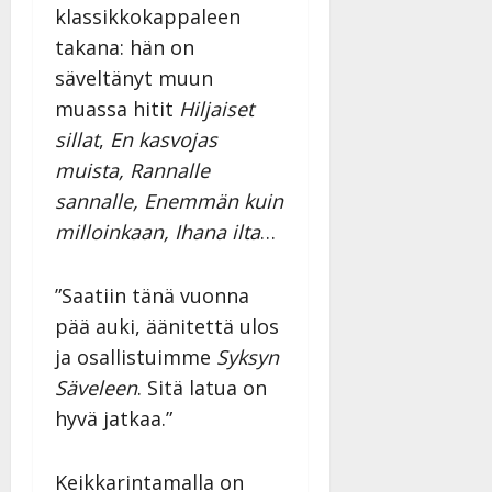
y
klassikkokappaleen
l
takana: hän on
l
säveltänyt muun
e
i
muassa hitit
Hiljaiset
s
sillat
,
En kasvojas
o
muista, Rannalle
k
sannalle, Enemmän kuin
i
i
milloinkaan, Ihana ilta
…
t
o
”Saatiin tänä vuonna
s
pää auki, äänitettä ulos
Tanssiin.fi
ja osallistuimme
Syksyn
Julkaistu:
Säveleen
. Sitä latua on
27.4.2025
hyvä jatkaa.”
|
Päivitetty:
Keikkarintamalla on