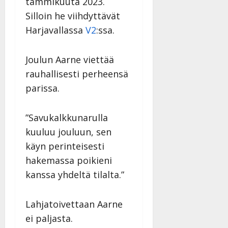
tammikuuta 2023.
Silloin he viihdyttävät
Harjavallassa
V2
:ssa.
Joulun Aarne viettää
rauhallisesti perheensä
parissa.
”Savukalkkunarulla
kuuluu jouluun, sen
käyn perinteisesti
hakemassa poikieni
kanssa yhdeltä tilalta.”
Lahjatoivettaan Aarne
ei paljasta.