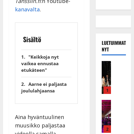
Tanssiin.fi
:n Youtube-
kanavalta
.
Sisältö
LUETUIMMAT
NYT
"Keikkoja nyt
vaikea ennustaa
Musiikkiv
H
etukäteen"
u
i
Aarne ei paljasta
k
1
joululahjaansa
e
a
Keikat ja 
I
t
k
h
Aina hyväntuulinen
ä
y
muusikko paljastaa
v
v
2
videolla samalla