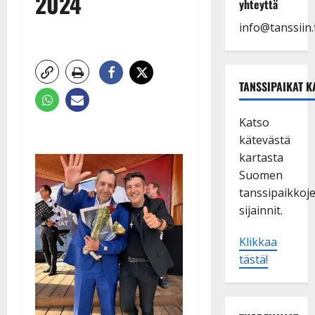
2024
yhteyttä
info@tanssiin.f
TANSSIPAIKAT K
Katso
kätevästä
kartasta
Suomen
tanssipaikkoj
sijainnit.
Klikkaa
tästä!