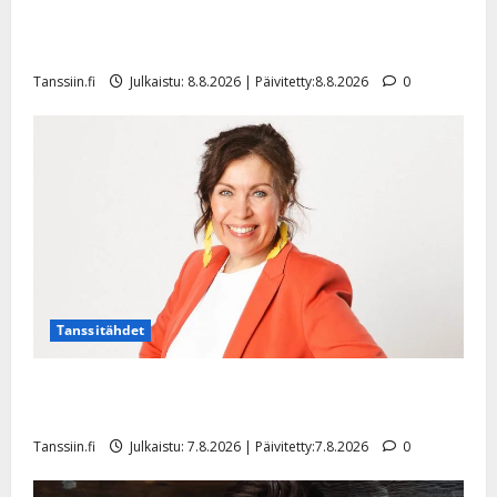
D
Matti Ruohonen viettää taas synttäreitään täydessä
a
hiljaisuudessa – tämä on tilanne nyt
n
Tanssiin.fi
Julkaistu: 8.8.2026 | Päivitetty:8.8.2026
0
n
y
l
l
e
i
s
o
k
i
i
Tanssitähdet
t
o
TTK-tähti Anna Hanski rakastaa tanssia – suru
s
tyttären syövästä painaa
Tanssiin.fi
Tanssiin.fi
Julkaistu: 7.8.2026 | Päivitetty:7.8.2026
0
Julkaistu: