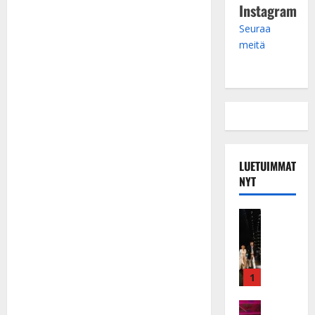
Instagram
Seuraa
meitä
LUETUIMMAT
NYT
Musiikkiv
H
u
i
k
1
e
a
Keikat ja 