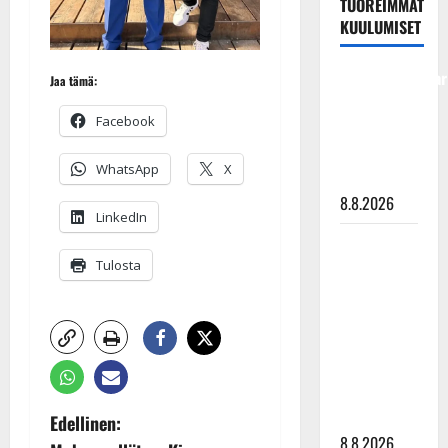
TUOREIMMAT
KUULUMISET
Tangokuningatar
Jaa tämä:
Raija
Facebook
Mäntyniemi:
matka
WhatsApp
X
tyssäsi
8.8.2026
LinkedIn
Matti
Ruohonen
Tulosta
viettää taas
synttäreitään
täydessä
hiljaisuudessa
– tämä on
tilanne nyt
P
Edellinen:
8.8.2026