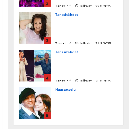
2
Tanssiin.fi
Julkaistu: 22.8.2025 |
Päivitetty:22.8.2025
Tanssitähdet
Heidi Pakarisen ja Mika
Pohjosen tytär kilpailee
missikisoissa
3
Tanssiin.fi
Julkaistu: 21.8.2025 |
Päivitetty:22.8.2025
Tanssitähdet
Tämä Ile Vainion runo Katri
Helenasta paisui hitiksi: ”Voi
tule Katri…”
4
Tanssiin.fi
Julkaistu: 20.8.2025 |
Päivitetty:22.8.2025
Haastattelu
Huikea rakkaustarina!
Dimitri Keiski ja Katja
juhlivat pian tinahäitään –
5
Dannylle iso kiitos
Tanssiin.fi
Julkaistu: 27.4.2025 |