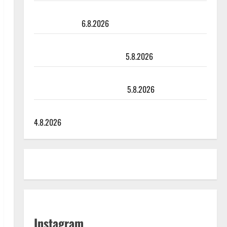
Sopiiko Edith Piaf tanssilavalle? Pirttijoki näyttää
mallia – video
6.8.2026
Leif Lindeman levytti: ”Kuvaa osuvasti uraani
pikkupojasta näihin päiviin”
5.8.2026
Jukka Hallikainen, 50, liikuttuu lapsenlapsistaan –
uusi laulu koskettaa syvältä
5.8.2026
Saija Tuupanen ei toivu – lääkäri: ”Vaakatasoon”
4.8.2026
Instagram