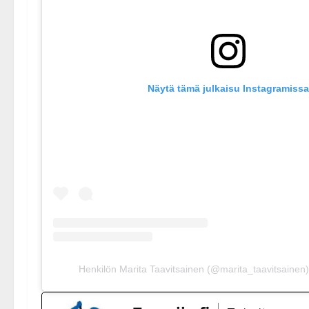
Näytä tämä julkaisu Instagramissa
Henkilön Marita Taavitsainen (@marita_taavitsainen)