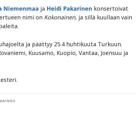
ta Niemenmaa
ja
Heidi Pakarinen
konsertoivat
iertueen nimi on
Kokonainen
, ja sillä kuullaan vain
aleita.
uhajoelta ja päättyy 25.4 huhtikuuta Turkuun.
Rovaniemi, Kuusamo, Kuopio, Vantaa, Joensuu ja
esteri.
MAINOS