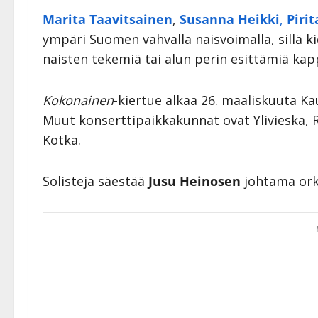
Marita Taavitsainen
,
Susanna Heikki
,
Piri
ympäri Suomen vahvalla naisvoimalla, sillä k
naisten tekemiä tai alun perin esittämiä kapp
Kokonainen
-kiertue alkaa 26. maaliskuuta Ka
Muut konserttipaikkakunnat ovat Ylivieska, 
Kotka.
Solisteja säestää
Jusu Heinosen
johtama ork