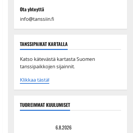
Ota yhteyttä
info@tanssiin.fi
TANSSIPAIKAT KARTALLA
Katso kätevästä kartasta Suomen
tanssipaikkojen sijainnit.
Klikkaa tästä!
TUOREIMMAT KUULUMISET
Tanssii tähtien kanssa -julkkikset julki: Anna Hanski
liitää tv-parketilla
6.8.2026