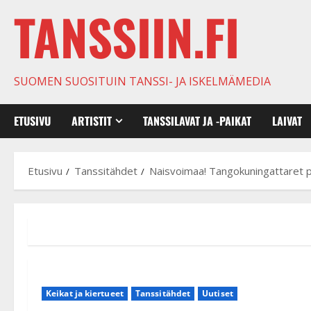
TANSSIIN.FI
SUOMEN SUOSITUIN TANSSI- JA ISKELMÄMEDIA
ETUSIVU
ARTISTIT
TANSSILAVAT JA -PAIKAT
LAIVAT
Etusivu
Tanssitähdet
Naisvoimaa! Tangokuningattaret pi
Keikat ja kiertueet
Tanssitähdet
Uutiset