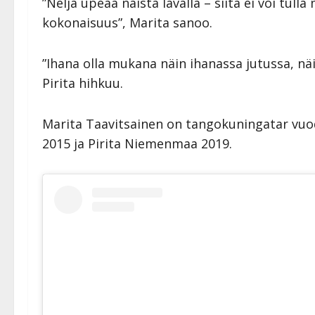
”Neljä upeaa naista lavalla – siitä ei voi tul
kokonaisuus”, Marita sanoo.
”Ihana olla mukana näin ihanassa jutussa, näi
Pirita hihkuu.
Marita Taavitsainen on tangokuningatar vuod
2015 ja Pirita Niemenmaa 2019.