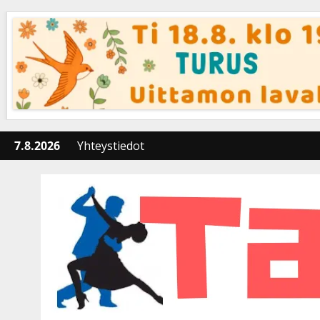
Skip
to
content
7.8.2026
Yhteystiedot