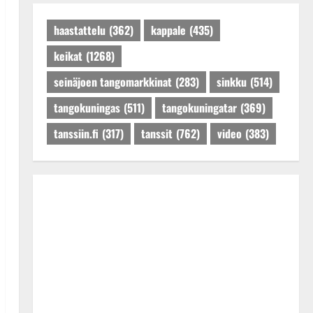
Päivitetty:27.4.2025
haastattelu
(362)
kappale
(435)
keikat
(1268)
seinäjoen tangomarkkinat
(283)
sinkku
(514)
tangokuningas
(511)
tangokuningatar
(369)
tanssiin.fi
(317)
tanssit
(762)
video
(383)