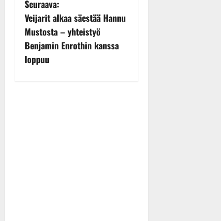
Seuraava:
n
Veijarit alkaa säestää Hannu
Mustosta – yhteistyö
a
Benjamin Enrothin kanssa
v
loppuu
i
g
a
t
i
o
n