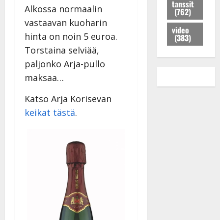
K
a
l
tanssit
n
m
Alkossa normaalin
(762)
e
i
e
s
e
vastaavan kuoharin
i
s
e
s
i
video
s
u
m
hinta on noin 5 euroa.
i
(383)
s
k
i
i
k
e
Torstaina selviää,
i
h
s
e
n
paljonko Arja-pullo
j
i
s
i
k
a
maksaa…
t
i
k
e
K
i
k
a
r
Katso Arja Korisevan
a
k
i
n
r
t
s
s
keikat tästä
.
S
a
j
i
o
ä
n
a
:
i
r
–
j
”
s
k
k
u
V
s
ä
u
h
o
a
s
v
l
i
s
a
Tanssiin.fi
i
t
ä
-
v
u
Julkaistu:
j
Tanssiin.fi
a
l
21.8.2025
a
t
e
|