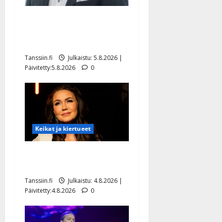
Jukka Hallikainen, 50,
liikuttuu lapsenlapsistaan –
uusi laulu koskettaa syvältä
Tanssiin.fi
Julkaistu: 5.8.2026 |
Päivitetty:5.8.2026
0
Keikat ja kiertueet
Saija Tuupanen ei toivu –
lääkäri: ”Vaakatasoon”
Tanssiin.fi
Julkaistu: 4.8.2026 |
Päivitetty:4.8.2026
0