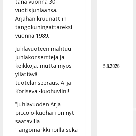
tänä vuonna 30-
Lindeman
vuotisjuhlaansa.
levytti:
Arjahan kruunattiin
”Kuvaa
tangokuningattareksi
osuvasti
uraani
vuonna 1989.
pikkupojasta
Juhlavuoteen mahtuu
näihin
juhlakonsertteja ja
päiviin”
keikkoja, mutta myös
5.8.2026
yllättävä
Jukka
tuotelanseeraus: Arja
Hallikainen,
Koriseva -kuohuviini!
50,
liikuttuu
”Juhlavuoden Arja
lapsenlapsistaan
piccolo-kuohari on nyt
– uusi laulu
saatavilla
koskettaa
Tangomarkkinoilla sekä
syvältä