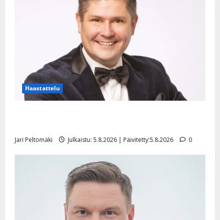
Haastattelu
Leif Lindeman levytti: ”Kuvaa osuvasti uraani
pikkupojasta näihin päiviin”
Jari Peltomäki
Julkaistu: 5.8.2026 | Päivitetty:5.8.2026
0