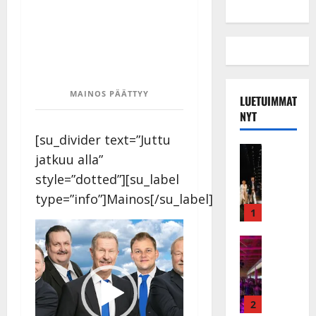
MAINOS PÄÄTTYY
LUETUIMMAT
NYT
[su_divider text=”Juttu
Musiikkiv
jatkuu alla”
H
style=”dotted”][su_label
u
i
type=”info”]Mainos[/su_label]
k
1
e
Videotoistin
a
Keikat ja 
I
t
k
h
ä
y
v
v
2