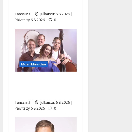
Hanski liitää tv-parketilla
Tanssiin.fi
Julkaistu: 6.8.2026 |
Päivitetty:6.8.2026
0
Musiikkivideo
Sopiiko Edith Piaf
tanssilavalle? Pirttijoki
näyttää mallia – video
Tanssiin.fi
Julkaistu: 6.8.2026 |
Päivitetty:6.8.2026
0