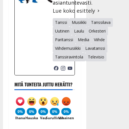
asiantuntevasti.
Lue koko esittely
Tanssi
Musiikki
Tanssilava
Uutinen
Laulu
Orkesteri
Paritanssi
Media
Viihde
Viihdemusiikki
Lavatanssi
Tanssiravintola
Televisio
MITÄ TUNTEITA JUTTU HERÄTTI?
0%
0%
0%
0%
0%
Ihana
Hauska
Vau
Surullinen
Vihainen