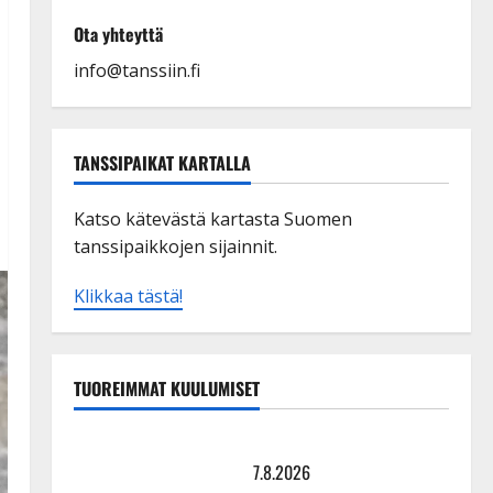
Ota yhteyttä
info@tanssiin.fi
TANSSIPAIKAT KARTALLA
Katso kätevästä kartasta Suomen
tanssipaikkojen sijainnit.
Klikkaa tästä!
TUOREIMMAT KUULUMISET
TTK-tähti Anna Hanski rakastaa tanssia – suru
tyttären syövästä painaa
7.8.2026