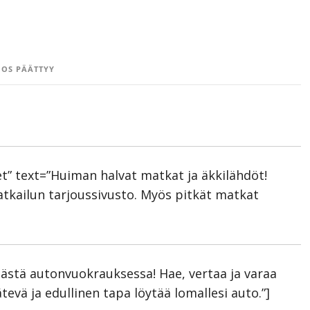
OS PÄÄTTYY
” text=”Huiman halvat matkat ja äkkilähdöt!
kailun tarjoussivusto. Myös pitkät matkat
äästä autonvuokrauksessa! Hae, vertaa ja varaa
tevä ja edullinen tapa löytää lomallesi auto.”]