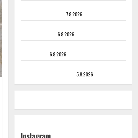
Maikilta pysäyttävä ulostulo: ”Elämä toi eteeni
sellaisen yllätyksen…”
7.8.2026
Tanssii tähtien kanssa -julkkikset julki: Anna Hanski
liitää tv-parketilla
6.8.2026
Sopiiko Edith Piaf tanssilavalle? Pirttijoki näyttää
mallia – video
6.8.2026
Leif Lindeman levytti: ”Kuvaa osuvasti uraani
pikkupojasta näihin päiviin”
5.8.2026
Instagram