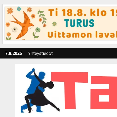
Skip
to
content
7.8.2026
Yhteystiedot