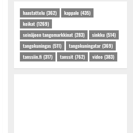
Päivitetty:27.4.2025
haastattelu
(362)
kappale
(435)
keikat
(1269)
seinäjoen tangomarkkinat
(283)
sinkku
(514)
tangokuningas
(511)
tangokuningatar
(369)
tanssiin.fi
(317)
tanssit
(762)
video
(383)