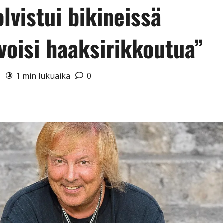
lvistui bikineissä
voisi haaksirikkoutua”
9
1 min lukuaika
0