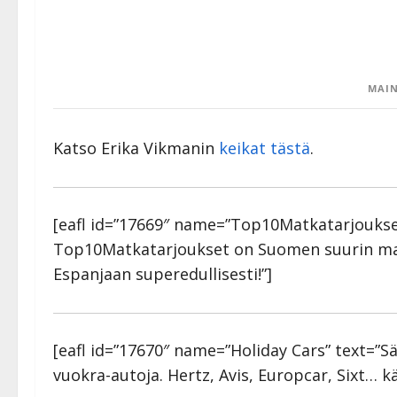
MAIN
Katso Erika Vikmanin
keikat tästä
.
[eafl id=”17669″ name=”Top10Matkatarjoukset
Top10Matkatarjoukset on Suomen suurin mat
Espanjaan superedullisesti!”]
[eafl id=”17670″ name=”Holiday Cars” text=”S
vuokra-autoja. Hertz, Avis, Europcar, Sixt… kä