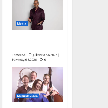
Media
Tanssii tähtien kanssa -
julkkikset julki: Anna
Hanski liitää tv-parketilla
Tanssiin.fi
Julkaistu: 6.8.2026 |
Päivitetty:6.8.2026
0
Musiikkivideo