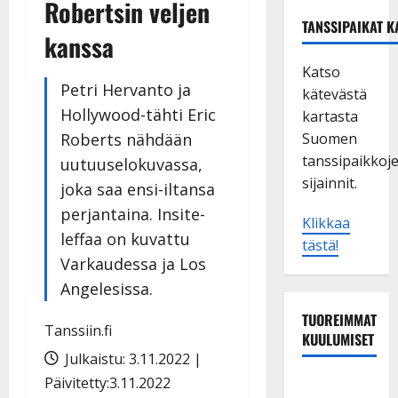
Robertsin veljen
TANSSIPAIKAT K
kanssa
Katso
Petri Hervanto ja
kätevästä
Hollywood-tähti Eric
kartasta
Roberts nähdään
Suomen
tanssipaikkoj
uutuuselokuvassa,
sijainnit.
joka saa ensi-iltansa
perjantaina. Insite-
Klikkaa
leffaa on kuvattu
tästä!
Varkaudessa ja Los
Angelesissa.
TUOREIMMAT
Tanssiin.fi
KUULUMISET
Julkaistu: 3.11.2022 |
Päivitetty:3.11.2022
Maikilta