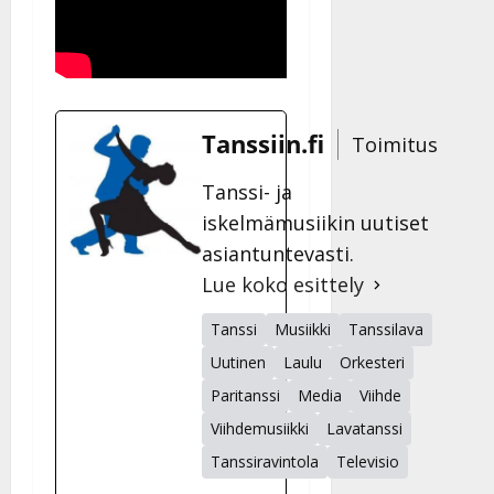
Tanssiin.fi
Toimitus
Tanssi- ja
iskelmämusiikin uutiset
asiantuntevasti.
Lue koko esittely
Tanssi
Musiikki
Tanssilava
Uutinen
Laulu
Orkesteri
Paritanssi
Media
Viihde
Viihdemusiikki
Lavatanssi
Tanssiravintola
Televisio