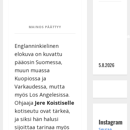
Jukka
Hallikainen,
50,
MAINOS PÄÄTTYY
liikuttuu
lapsenlapsistaan
– uusi laulu
Englanninkielinen
koskettaa
elokuva on kuvattu
syvältä
pääosin Suomessa,
5.8.2026
muun muassa
Kuopiossa ja
Varkaudessa, mutta
myös Los Angelesissa.
Ohjaaja
Jere Koistiselle
kotiseutu ovat tärkeä,
ja siksi hän halusi
Instagram
sijoittaa tarinaa myös
Seuraa