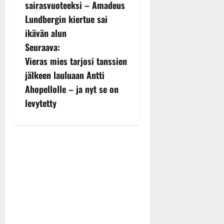
o
sairasvuoteeksi – Amadeus
s
Lundbergin kiertue sai
ikävän alun
t
Seuraava:
n
Vieras mies tarjosi tanssien
jälkeen lauluaan Antti
a
Ahopellolle – ja nyt se on
v
levytetty
i
g
a
t
i