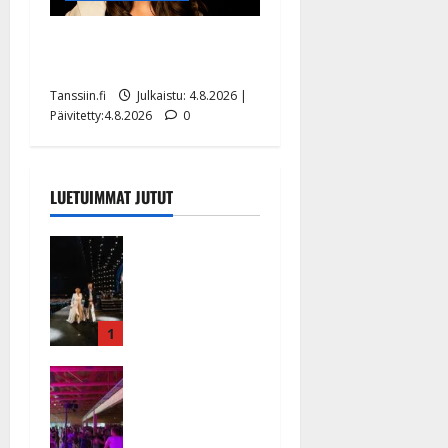
Saija Tuupanen ei toivu –
lääkäri: ”Vaakatasoon”
Tanssiin.fi
Julkaistu: 4.8.2026 |
Päivitetty:4.8.2026
0
LUETUIMMAT JUTUT
Huikeat
hyvästit!
Tommi
saatteli
Katri
1
Helenan
Ikävä
lavalta
sairauskohta
viimeisen
us: soittaja
kerran –
tuupertui
kuva- ja