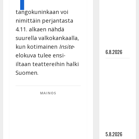
Edith Piaf
tangokuninkaan voi
tanssilavalle?
nimittäin perjantasta
Pirttijoki
näyttää
4.11. alkaen nähdä
mallia –
suurella valkokankaalla,
video
kun kotimainen
Insite
-
6.8.2026
elokuva tulee ensi-
iltaan teattereihin halki
Leif
Lindeman
Suomen.
levytti:
”Kuvaa
MAINOS
osuvasti
uraani
pikkupojasta
näihin
päiviin”
5.8.2026