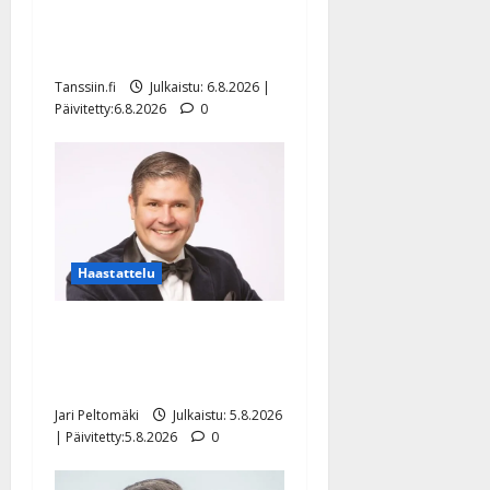
Sopiiko Edith Piaf
tanssilavalle? Pirttijoki
näyttää mallia – video
Tanssiin.fi
Julkaistu: 6.8.2026 |
Päivitetty:6.8.2026
0
Haastattelu
Leif Lindeman levytti:
”Kuvaa osuvasti uraani
pikkupojasta näihin päiviin”
Jari Peltomäki
Julkaistu: 5.8.2026
| Päivitetty:5.8.2026
0