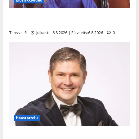
Musiikkivideo
Sopiiko Edith Piaf tanssilavalle? Pirttijoki näyttää
mallia – video
Tanssiin.fi
Julkaistu: 6.8.2026 | Päivitetty:6.8.2026
0
Haastattelu
Leif Lindeman levytti: ”Kuvaa osuvasti uraani