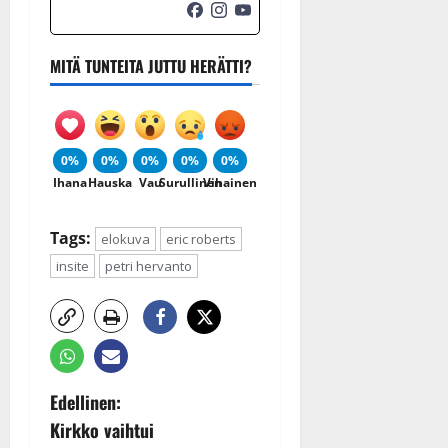
MITÄ TUNTEITA JUTTU HERÄTTI?
0%
0%
0%
0%
0%
Ihana
Hauska
Vau
Surullinen
Vihainen
Tags:
elokuva
eric roberts
insite
petri hervanto
P
Edellinen:
Kirkko vaihtui