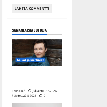
SAMANLAISIA JUTTUJA
Keikat ja kiertueet
Maikilta pysäyttävä
ulostulo: ”Elämä toi eteeni
sellaisen yllätyksen…”
Tanssiin.fi
Julkaistu: 7.8.2026 |
Päivitetty:7.8.2026
0