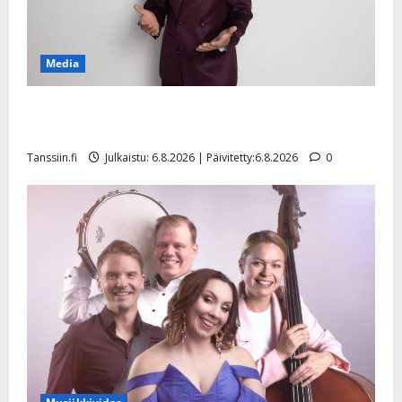
Media
Tanssii tähtien kanssa -julkkikset julki: Anna Hanski
liitää tv-parketilla
Tanssiin.fi
Julkaistu: 6.8.2026 | Päivitetty:6.8.2026
0