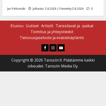
pikkupojasta näihin päiviin”
Jari Peltomäki
Julkaistu: 5.8.2026 | Päivitetty:5.8.2026
0
Etusivu
Uutiset
Artistit
Tanssilavat ja -paikat
Toimitus ja yhteystiedot
Tietosuojaseloste ja evästekäytäntö
Faceboook
Instagram
Youtube
Copyright © 2026 Tanssiin.fi. Pidätämme kaikki
oikeudet. Tanssiin Media Oy.