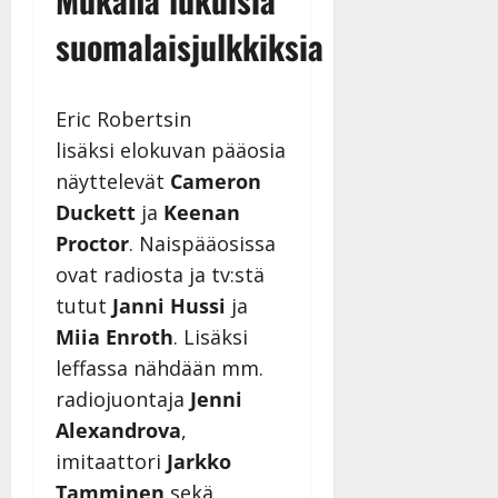
n
suomalaisjulkkiksia
n
y
l
l
Eric Robertsin
e
lisäksi elokuvan pääosia
i
näyttelevät
Cameron
s
Duckett
ja
Keenan
o
k
Proctor
. Naispääosissa
i
ovat radiosta ja tv:stä
i
tutut
Janni Hussi
ja
t
o
Miia Enroth
. Lisäksi
s
leffassa nähdään mm.
Tanssiin.fi
radiojuontaja
Jenni
Alexandrova
,
Julkaistu:
27.4.2025
imitaattori
Jarkko
|
Tamminen
sekä