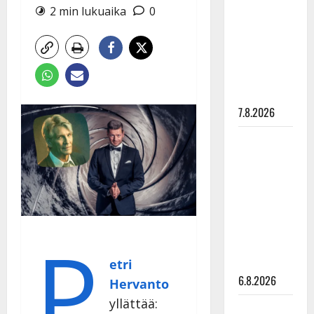
pysäyttävä
2 min lukuaika
0
ulostulo:
”Elämä toi
eteeni
sellaisen
yllätyksen…”
7.8.2026
Tanssii
tähtien
kanssa -
julkkikset
julki: Anna
Hanski
P
liitää tv-
parketilla
etri
6.8.2026
Hervanto
yllättää:
Sopiiko