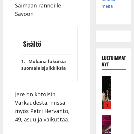
Saimaan rannoille
meitä
Savoon.
Sisältö
LUETUIMMAT
Mukana lukuisia
NYT
suomalaisjulkkiksia
Musiikkiv
H
u
Jere on kotoisin
i
Varkaudesta, missä
k
1
myös Petri Hervanto,
e
a
Keikat ja 
49, asuu ja vaikuttaa.
I
t
k
h