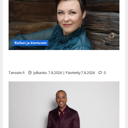
Keikat ja kiertueet
Maikilta pysäyttävä ulostulo: ”Elämä toi eteeni
sellaisen yllätyksen…”
Tanssiin.fi
Julkaistu: 7.8.2026 | Päivitetty:7.8.2026
0