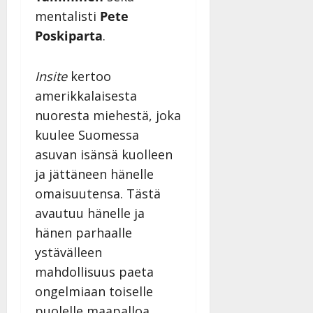
Päivitetty:
mentalisti
Pete
Poskiparta
.
Insite
kertoo
amerikkalaisesta
nuoresta miehestä, joka
kuulee Suomessa
asuvan isänsä kuolleen
ja jättäneen hänelle
omaisuutensa. Tästä
avautuu hänelle ja
hänen parhaalle
ystävälleen
mahdollisuus paeta
ongelmiaan toiselle
puolelle maapalloa.