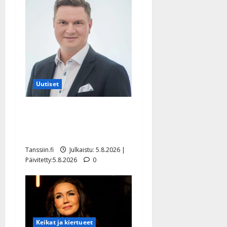
Uutiset
Jukka Hallikainen, 50,
liikuttuu lapsenlapsistaan –
uusi laulu koskettaa syvältä
Tanssiin.fi
Julkaistu: 5.8.2026 |
Päivitetty:5.8.2026
0
Keikat ja kiertueet