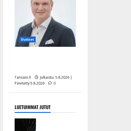
Uutiset
Jukka Hallikainen, 50,
liikuttuu lapsenlapsistaan –
uusi laulu koskettaa syvältä
Tanssiin.fi
Julkaistu: 5.8.2026 |
Päivitetty:5.8.2026
0
LUETUIMMAT JUTUT
Huikeat
hyvästit!