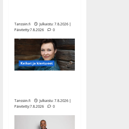
TTK-tähti Anna Hanski
rakastaa tanssia – suru
tyttären syövästä painaa
Tanssiin.fi
Julkaistu: 7.8.2026 |
Päivitetty:7.8.2026
0
Keikat ja kiertueet
Maikilta pysäyttävä
ulostulo: ”Elämä toi eteeni
sellaisen yllätyksen…”
Tanssiin.fi
Julkaistu: 7.8.2026 |
Päivitetty:7.8.2026
0