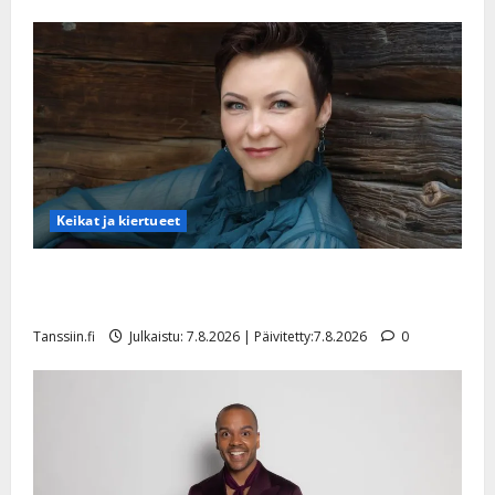
Keikat ja kiertueet
Maikilta pysäyttävä ulostulo: ”Elämä toi eteeni
sellaisen yllätyksen…”
Tanssiin.fi
Julkaistu: 7.8.2026 | Päivitetty:7.8.2026
0