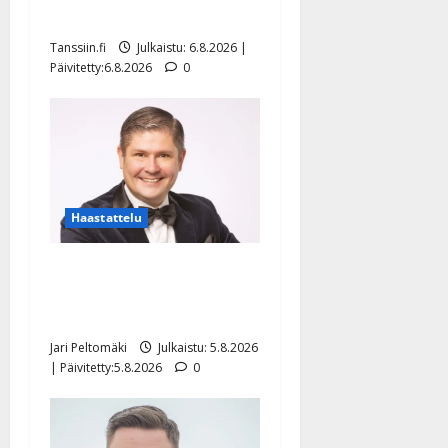
näyttää mallia – video
Tanssiin.fi
Julkaistu: 6.8.2026 |
Päivitetty:6.8.2026
0
Haastattelu
Leif Lindeman levytti:
”Kuvaa osuvasti uraani
pikkupojasta näihin päiviin”
Jari Peltomäki
Julkaistu: 5.8.2026
| Päivitetty:5.8.2026
0