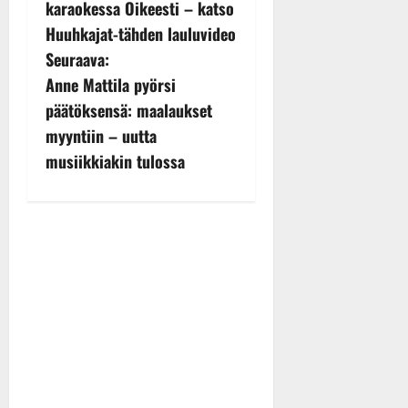
o
karaokessa Oikeesti – katso
s
Huuhkajat-tähden lauluvideo
Seuraava:
t
Anne Mattila pyörsi
n
päätöksensä: maalaukset
myyntiin – uutta
a
musiikkiakin tulossa
v
i
g
a
t
i