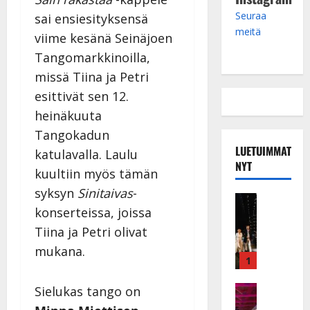
Seuraa
sai ensiesityksensä
meitä
viime kesänä Seinäjoen
Tangomarkkinoilla,
missä Tiina ja Petri
esittivät sen 12.
heinäkuuta
Tangokadun
LUETUIMMAT
katulavalla.
Laulu
NYT
kuultiin myös tämän
syksyn
Sinitaivas
-
Musiikkiv
konserteissa, joissa
H
u
Tiina ja Petri olivat
i
mukana.
k
1
e
a
Keikat ja 
Sielukas tango on
I
t