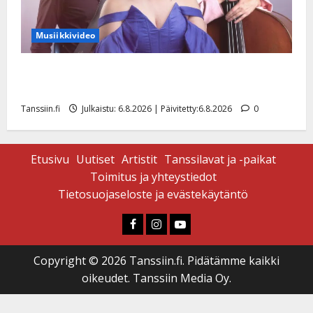
Musiikkivideo
Sopiiko Edith Piaf tanssilavalle? Pirttijoki näyttää
mallia – video
Tanssiin.fi
Julkaistu: 6.8.2026 | Päivitetty:6.8.2026
0
Etusivu
Uutiset
Artistit
Tanssilavat ja -paikat
Toimitus ja yhteystiedot
Tietosuojaseloste ja evästekäytäntö
Faceboook
Instagram
Youtube
Copyright © 2026 Tanssiin.fi. Pidätämme kaikki
oikeudet. Tanssiin Media Oy.