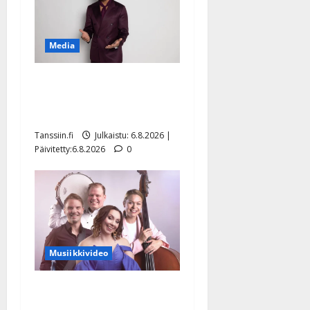
Media
Tanssii tähtien kanssa -
julkkikset julki: Anna
Hanski liitää tv-parketilla
Tanssiin.fi
Julkaistu: 6.8.2026 |
Päivitetty:6.8.2026
0
Musiikkivideo
Sopiiko Edith Piaf
tanssilavalle? Pirttijoki