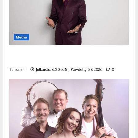
Media
Tanssii tähtien kanssa -julkkikset julki: Anna Hanski
liitää tv-parketilla
Tanssiin.fi
Julkaistu: 6.8.2026 | Päivitetty:6.8.2026
0