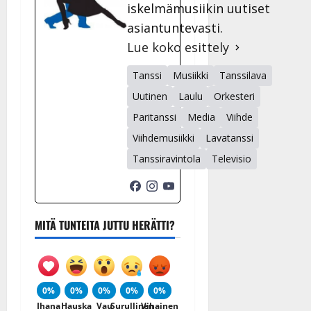
iskelmämusiikin uutiset
asiantuntevasti.
Lue koko esittely
Tanssi
Musiikki
Tanssilava
Uutinen
Laulu
Orkesteri
Paritanssi
Media
Viihde
Viihdemusiikki
Lavatanssi
Tanssiravintola
Televisio
MITÄ TUNTEITA JUTTU HERÄTTI?
0%
0%
0%
0%
0%
Ihana
Hauska
Vau
Surullinen
Vihainen