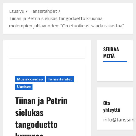
Etusivu
Tanssitähdet
Tiinan ja Petrin sielukas tangoduetto kruunaa
molempien juhlavuoden: ”On etuoikeus saada rakastaa”
SEURAA
MEITÄ
Musiikkivideo
Tanssitähdet
Uutiset
Tiinan ja Petrin
Ota
sielukas
yhteyttä
info@tanssiin.f
tangoduetto
kruunaa