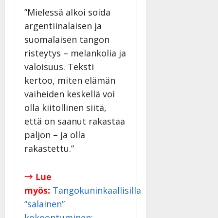
”Mielessä alkoi soida
argentiinalaisen ja
suomalaisen tangon
risteytys – melankolia ja
valoisuus. Teksti
kertoo, miten elämän
vaiheiden keskellä voi
olla kiitolli
nen siitä,
että on saanut rakastaa
paljon – ja olla
rakastettu.”
→ Lue
myös:
Tangokuninkaallisilla
”salainen”
kokoontuminen: