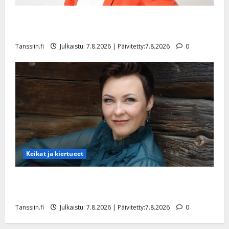
t
o
TTK-tähti Anna Hanski rakastaa tanssia – suru
s
tyttären syövästä painaa
Tanssiin.fi
Tanssiin.fi
Julkaistu: 7.8.2026 | Päivitetty:7.8.2026
0
Julkaistu:
27.4.2025
|
Päivitetty:
Keikat ja kiertueet
Maikilta pysäyttävä ulostulo: ”Elämä toi eteeni
sellaisen yllätyksen…”
Tanssiin.fi
Julkaistu: 7.8.2026 | Päivitetty:7.8.2026
0