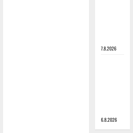
pysäyttävä
ulostulo:
”Elämä toi
eteeni
sellaisen
yllätyksen…”
7.8.2026
Tanssii
tähtien
kanssa -
julkkikset
julki: Anna
Hanski
liitää tv-
parketilla
6.8.2026