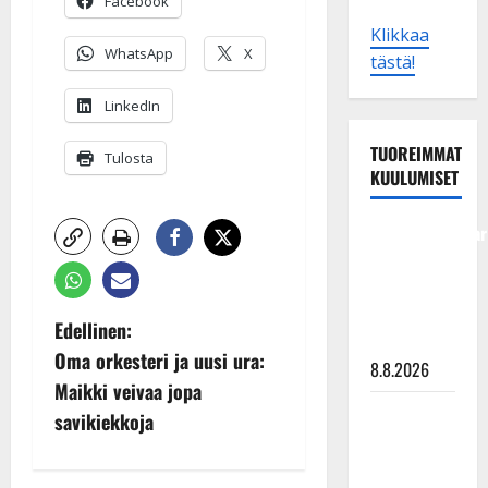
Facebook
Klikkaa
WhatsApp
X
tästä!
LinkedIn
TUOREIMMAT
Tulosta
KUULUMISET
Tangokuningatar
Raija
Mäntyniemi:
matka
P
Edellinen:
tyssäsi
Oma orkesteri ja uusi ura:
8.8.2026
o
Maikki veivaa jopa
Matti
s
savikiekkoja
Ruohonen
t
viettää taas