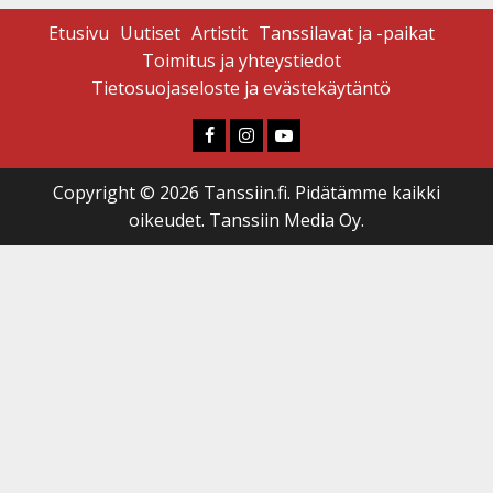
Etusivu
Uutiset
Artistit
Tanssilavat ja -paikat
Toimitus ja yhteystiedot
Tietosuojaseloste ja evästekäytäntö
Faceboook
Instagram
Youtube
Copyright © 2026 Tanssiin.fi. Pidätämme kaikki
oikeudet. Tanssiin Media Oy.