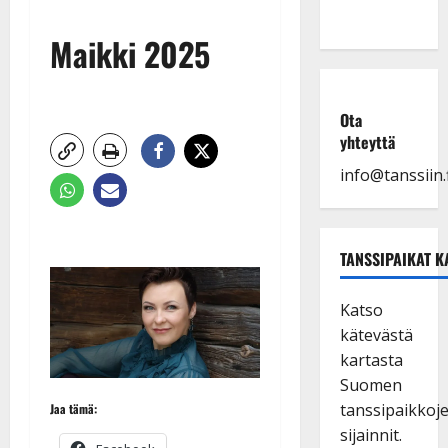
Maikki 2025
Ota
yhteyttä
info@tanssiin.f
TANSSIPAIKAT K
Katso
kätevästä
kartasta
Suomen
tanssipaikkoj
Jaa tämä:
sijainnit.