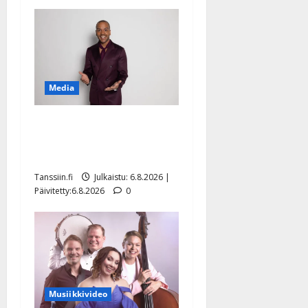
Media
Tanssii tähtien kanssa -
julkkikset julki: Anna
Hanski liitää tv-parketilla
Tanssiin.fi
Julkaistu: 6.8.2026 |
Päivitetty:6.8.2026
0
Musiikkivideo