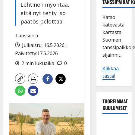
TANSSIPAIKAT K
Lehtinen myöntää,
että nyt tehty iso
Katso
päätös pelottaa.
kätevästä
kartasta
Tanssiin.fi
Suomen
Julkaistu: 16.5.2026 |
tanssipaikkoj
Päivitetty:17.5.2026
sijainnit.
2 min lukuaika
0
Klikkaa
tästä!
TUOREIMMAT
KUULUMISET
TTK-tähti
Anna