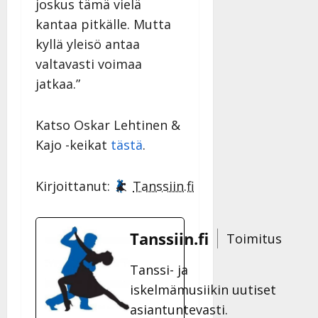
joskus tämä vielä
kantaa pitkälle. Mutta
kyllä yleisö antaa
valtavasti voimaa
jatkaa.”
Katso Oskar Lehtinen &
Kajo -keikat
tästä
.
Kirjoittanut:
Tanssiin.fi
Tanssiin.fi
Toimitus
Tanssi- ja
iskelmämusiikin uutiset
asiantuntevasti.