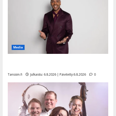
Media
Tanssii tähtien kanssa -julkkikset julki: Anna Hanski
liitää tv-parketilla
Tanssiin.fi
Julkaistu: 6.8.2026 | Päivitetty:6.8.2026
0