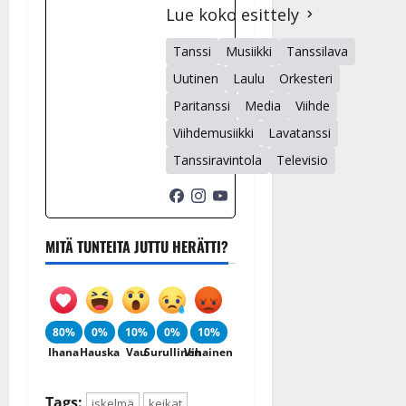
Lue koko esittely
Tanssi
Musiikki
Tanssilava
Uutinen
Laulu
Orkesteri
Paritanssi
Media
Viihde
Viihdemusiikki
Lavatanssi
Tanssiravintola
Televisio
MITÄ TUNTEITA JUTTU HERÄTTI?
80%
0%
10%
0%
10%
Ihana
Hauska
Vau
Surullinen
Vihainen
Tags:
iskelmä
keikat