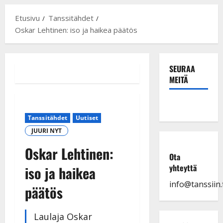
Etusivu
Tanssitähdet
Oskar Lehtinen: iso ja haikea päätös
SEURAA
MEITÄ
Tanssitähdet
Uutiset
JUURI NYT
Oskar Lehtinen:
Ota
yhteyttä
iso ja haikea
info@tanssiin.f
päätös
Laulaja Oskar