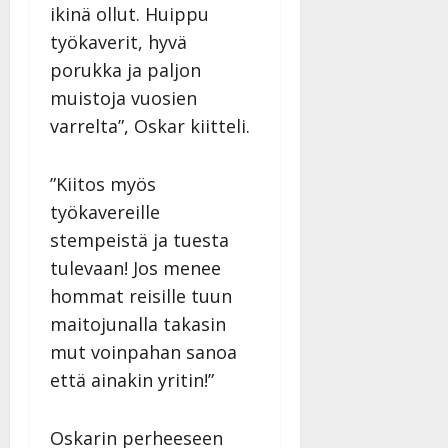
Päivitetty:
ikinä ollut. Huippu
työkaverit, hyvä
porukka ja paljon
muistoja vuosien
varrelta”, Oskar kiitteli.
”Kiitos myös
työkavereille
stempeistä ja tuesta
tulevaan! Jos menee
hommat reisille tuun
maitojunalla takasin
mut voinpahan sanoa
että ainakin yritin!”
Oskarin perheeseen