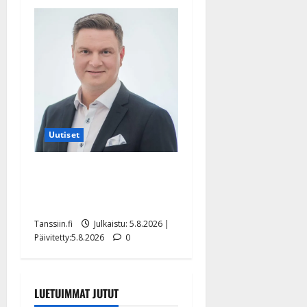
Uutiset
Jukka Hallikainen, 50,
liikuttuu lapsenlapsistaan –
uusi laulu koskettaa syvältä
Tanssiin.fi
Julkaistu: 5.8.2026 |
Päivitetty:5.8.2026
0
LUETUIMMAT JUTUT