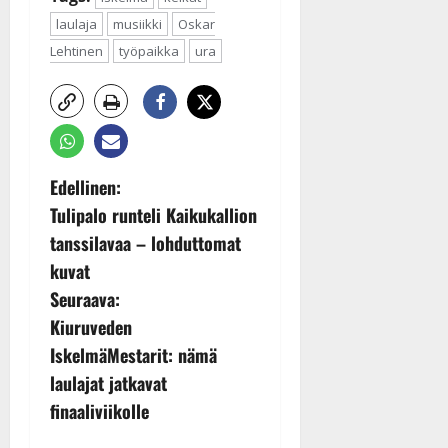
laulaja
musiikki
Oskar
Lehtinen
työpaikka
ura
P
Edellinen:
Tulipalo runteli Kaikukallion
o
tanssilavaa – lohduttomat
s
kuvat
Seuraava:
t
Kiuruveden
n
IskelmäMestarit: nämä
laulajat jatkavat
a
finaaliviikolle
v