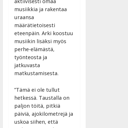
aktiivisesti omaa
musiikkia ja rakentaa
uraansa
määrätietoisesti
eteenpäin. Arki koostuu
musiikin lisäksi myös
perhe-elämästä,
työnteosta ja
jatkuvasta
matkustamisesta.
”Tämä ei ole tullut
hetkessä. Taustalla on
paljon töitä, pitkiä
päiviä, ajokilometrejä ja
uskoa siihen, että