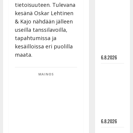
tietoisuuteen. Tulevana
tähtien
kanssa -
kesänä Oskar Lehtinen
julkkikset
& Kajo nähdään jälleen
julki: Anna
useilla tanssilavoilla,
Hanski
tapahtumissa ja
liitää tv-
kesäilloissa eri puolilla
parketilla
maata.
6.8.2026
Sopiiko
MAINOS
Edith Piaf
tanssilavalle?
Pirttijoki
näyttää
mallia –
video
6.8.2026
Leif