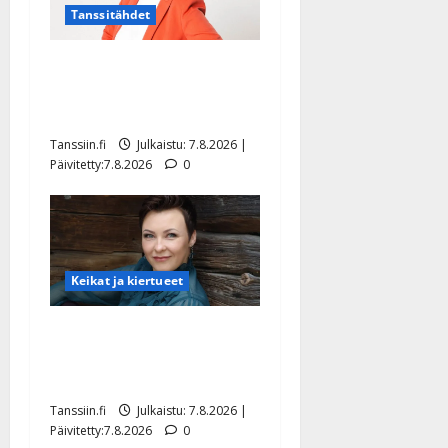
Tanssitähdet
TTK-tähti Anna Hanski
rakastaa tanssia – suru
tyttären syövästä painaa
Tanssiin.fi
Julkaistu: 7.8.2026 |
Päivitetty:7.8.2026
0
Keikat ja kiertueet
Maikilta pysäyttävä
ulostulo: ”Elämä toi eteeni
sellaisen yllätyksen…”
Tanssiin.fi
Julkaistu: 7.8.2026 |
Päivitetty:7.8.2026
0