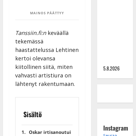
Lindeman
MAINOS PÄÄTTYY
levytti:
”Kuvaa
osuvasti
Tanssiin.fi:n
keväällä
uraani
tekemässä
pikkupojasta
haastattelussa Lehtinen
näihin
kertoi olevansa
päiviin”
kiitollinen siitä, miten
5.8.2026
vahvasti artistiura on
lähtenyt rakentumaan.
Sisältö
Instagram
Oskar irtisanoutui
Seuraa