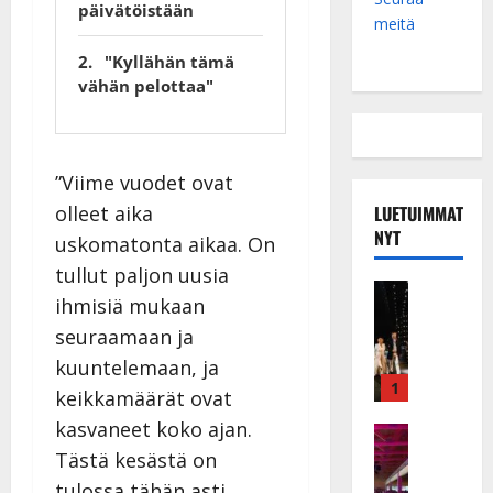
päivätöistään
meitä
"Kyllähän tämä
vähän pelottaa"
”Viime vuodet ovat
olleet aika
LUETUIMMAT
NYT
uskomatonta aikaa. On
tullut paljon uusia
Musiikkiv
ihmisiä mukaan
H
seuraamaan ja
u
i
kuuntelemaan, ja
k
1
keikkamäärät ovat
e
kasvaneet koko ajan.
a
Keikat ja 
I
t
Tästä kesästä on
k
h
tulossa tähän asti