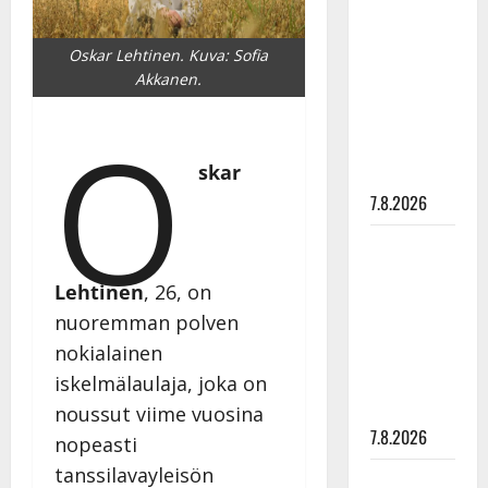
Hanski
rakastaa
Oskar Lehtinen. Kuva: Sofia
tanssia –
Akkanen.
suru
tyttären
O
syövästä
skar
painaa
7.8.2026
Maikilta
pysäyttävä
Lehtinen
, 26, on
ulostulo:
nuoremman polven
”Elämä toi
nokialainen
eteeni
sellaisen
iskelmälaulaja, joka on
yllätyksen…”
noussut viime vuosina
7.8.2026
nopeasti
tanssilavayleisön
Tanssii