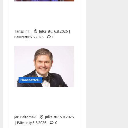
Sopiiko Edith Piaf
tanssilavalle? Pirttijoki
näyttää mallia – video
Tanssiin.fi
Julkaistu: 6.8.2026 |
Päivitetty:6.8.2026
0
Haastattelu
Leif Lindeman levytti:
”Kuvaa osuvasti uraani
pikkupojasta näihin päiviin”
Jari Peltomäki
Julkaistu: 5.8.2026
| Päivitetty:5.8.2026
0