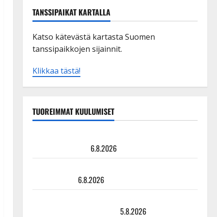
TANSSIPAIKAT KARTALLA
Katso kätevästä kartasta Suomen
tanssipaikkojen sijainnit.
Klikkaa tästä!
TUOREIMMAT KUULUMISET
Tanssii tähtien kanssa -julkkikset julki: Anna Hanski
liitää tv-parketilla
6.8.2026
Sopiiko Edith Piaf tanssilavalle? Pirttijoki näyttää
mallia – video
6.8.2026
Leif Lindeman levytti: ”Kuvaa osuvasti uraani
pikkupojasta näihin päiviin”
5.8.2026