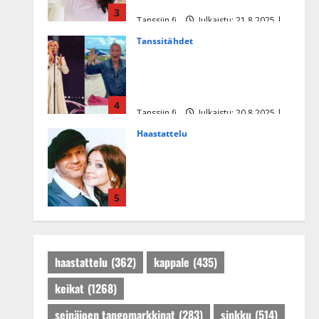
missikisoissa
3
Tanssiin.fi
Julkaistu: 21.8.2025 |
Päivitetty:22.8.2025
Tanssitähdet
Tämä Ile Vainion runo Katri
Helenasta paisui hitiksi: ”Voi
tule Katri…”
4
Tanssiin.fi
Julkaistu: 20.8.2025 |
Päivitetty:22.8.2025
Haastattelu
Huikea rakkaustarina!
Dimitri Keiski ja Katja
juhlivat pian tinahäitään –
5
Dannylle iso kiitos
Tanssiin.fi
Julkaistu: 27.4.2025 |
Päivitetty:27.4.2025
haastattelu
(362)
kappale
(435)
keikat
(1268)
seinäjoen tangomarkkinat
(283)
sinkku
(514)