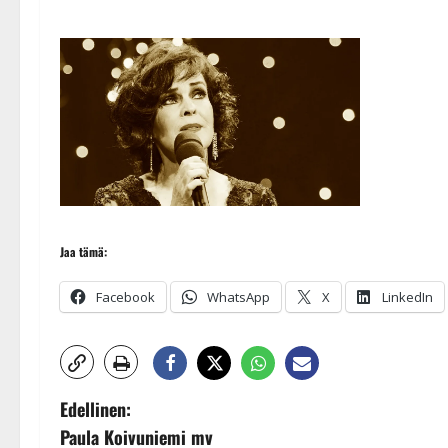
Jaa tämä:
Facebook
WhatsApp
X
LinkedIn
P
Edellinen:
Paula Koivuniemi mv