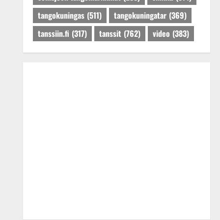
tangokuningas
(511)
tangokuningatar
(369)
tanssiin.fi
(317)
tanssit
(762)
video
(383)