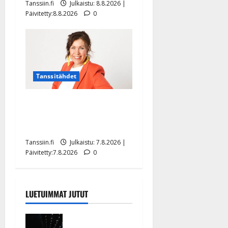
Tanssiin.fi
Julkaistu: 8.8.2026 |
Päivitetty:8.8.2026
0
Tanssitähdet
TTK-tähti Anna Hanski
rakastaa tanssia – suru
tyttären syövästä painaa
Tanssiin.fi
Julkaistu: 7.8.2026 |
Päivitetty:7.8.2026
0
LUETUIMMAT JUTUT
Huikeat