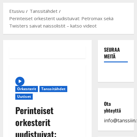
Etusivu
Tanssitähdet
Perinteiset orkesterit uudistuivat: Petromax sekä
Twisters saivat naissolistit – katso videot
SEURAA
MEITÄ
Orkesterit
Tanssitähdet
Uutiset
Ota
Perinteiset
yhteyttä
orkesterit
info@tanssiin.f
uudistuivat: