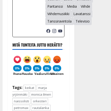
Paritanssi
Media
Viihde
Viihdemusiikki
Lavatanssi
Tanssiravintola
Televisio
MITÄ TUNTEITA JUTTU HERÄTTI?
0%
0%
0%
0%
0%
Ihana
Hauska
Vau
Surullinen
Vihainen
Tags:
keikat
marja
yrjönmäki
monica ilmen
naissolisti
orkesteri
petromax
rautalanka