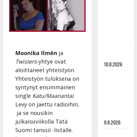
Keiski
laihtui –
vastaa nyt
fanien
huoleen
jaksamisestaan:
”Mikään ei
Moonika Ilmén
ja
ole ikuista”
Twisters
-yhtye ovat
10.8.2026
aloittaneet yhteistyön.
Tangokuningas
Yhteistyön tuloksena on
Aki Samuli
syntynyt ensimmäinen
meni
single
Katu/Maanantai.
naimisiin –
Levy on jaettu radioihin,
hääkuva
ja se nousikin
julki
julkaisuviikolla Tätä
9.8.2026
Suomi tanssii -listalle.
Esko