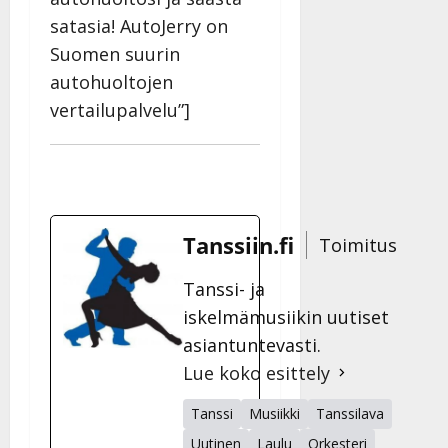
satasia! AutoJerry on
Suomen suurin
autohuoltojen
vertailupalvelu”]
Tanssiin.fi
Toimitus
Tanssi- ja
iskelmämusiikin uutiset
asiantuntevasti.
Lue koko esittely
Tanssi
Musiikki
Tanssilava
Uutinen
Laulu
Orkesteri