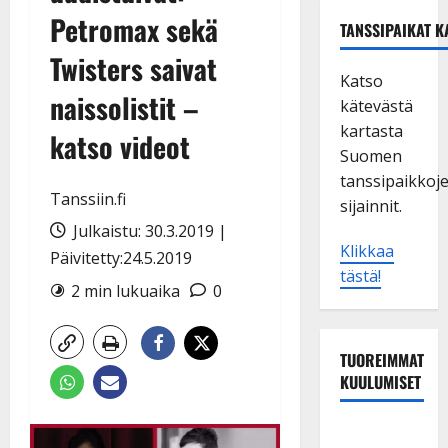
Petromax sekä
TANSSIPAIKAT K
Twisters saivat
Katso
naissolistit –
kätevästä
kartasta
katso videot
Suomen
tanssipaikkoj
Tanssiin.fi
sijainnit.
Julkaistu: 30.3.2019 |
Klikkaa
Päivitetty:24.5.2019
tästä!
2 min lukuaika
0
TUOREIMMAT
KUULUMISET
Dimitri