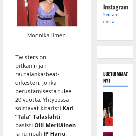
Instagram
Seuraa
meitä
Moonika Ilmén.
Twisters on
pitkänlinjan
LUETUIMMAT
rautalanka/beat-
NYT
orkesteri, jonka
perustamisesta tulee
Musiikkiv
20 vuotta. Yhtyeessä
H
u
soittavat kitaristi
Kari
i
”Tala” Talaslahti
,
k
1
basisti
Olli Meriläinen
e
ja rumpali
JP Harju
.
a
Keikat ja 