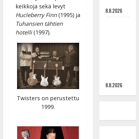
tyssäsi
keikkoja sekä levyt
8.8.2026
Hucleberry Finn
(1995) ja
Matti
Tuhansien tähtien
Ruohonen
hotelli
(1997).
viettää taas
synttäreitään
täydessä
hiljaisuudessa
– tämä on
tilanne nyt
8.8.2026
Twisters on perustettu
1999.