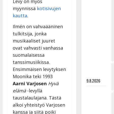
Levy on myös
Rahkonen
myynnissä
kotisivujen
olisi
kautta
.
täyttänyt
90 vuotta –
Ilmén on vahvaääninen
Arto
tulkitsija, jonka
Rahkonen
musikaaliset juuret
kävi
ovat vahvasti vanhassa
haudalla ja
suomalaisessa
kertoo
iskelmälegenda
tanssimusiikissa.
viimeisistä
Ensimmäisen levytyksen
vuosista
Moonika teki 1993
9.8.2026
Aarni Varjosen
Hyvä
elämä
-levyllä
Tangokuningatar
Raija
taustalaulajana. Tästä
Mäntyniemi:
alkoi yhteistyö Varjosen
matka
kanssa ja siitä poiki