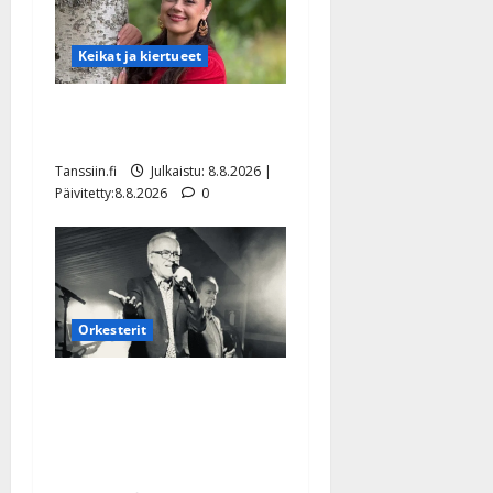
Keikat ja kiertueet
Tangokuningatar Raija
Mäntyniemi: matka tyssäsi
Tanssiin.fi
Julkaistu: 8.8.2026 |
Päivitetty:8.8.2026
0
Orkesterit
Matti Ruohonen viettää taas
synttäreitään täydessä
hiljaisuudessa – tämä on
tilanne nyt