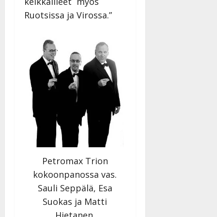
keikkailleet myös
Päivitetty:
D
Ruotsissa ja Virossa.”
a
n
n
y
l
l
e
i
s
o
k
i
i
t
Petromax Trion
o
kokoonpanossa vas.
s
Sauli Seppälä, Esa
Tanssiin.fi
Suokas ja Matti
Julkaistu:
Hietanen.