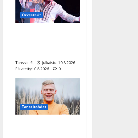
Orkesterit
Dimitri Keiski laihtui –
vastaa nyt fanien huoleen
jaksamisestaan: ”Mikään ei
ole ikuista”
Tanssiin.fi
Julkaistu: 10.8.2026 |
Päivitetty:10.8.2026
0
Tanssitähdet
Tangokuningas Aki Samuli
meni naimisiin – hääkuva