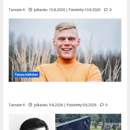
jaksamisestaan: ”Mikään ei ole ikuista”
Tanssiin.fi
Julkaistu: 10.8.2026 | Päivitetty:10.8.2026
0
Tanssitähdet
Tangokuningas Aki Samuli meni naimisiin – hääkuva
julki
Tanssiin.fi
Julkaistu: 9.8.2026 | Päivitetty:9.8.2026
0