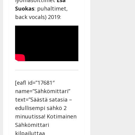
Suokas
: puhaltimet,
back vocals) 2019:
[eafl id=”17681″
name=”Sähkömittari”
text=”Säästä satasia –
edullisempi sähkö 2
minuutissa! Kotimainen
Sähkömittari
kilpailuttaa