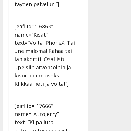
täyden palvelun.”]
[eafl id=”16863″
name=”Kisat”
text=”Voita iPhoneX! Tai
unelmaloma! Rahaa tai
lahjakortti! Osallistu
upeisiin arvontoihin ja
kisoihin ilmaiseksi.
Klikkaa heti ja voita!”]
[eafl id=”17666″
name=”AutoJerry”
text=”Kilpailuta
autohuoltosi ja säästä