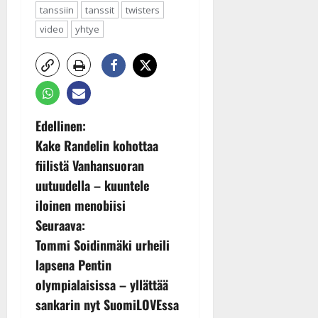
tanssiin
tanssit
twisters
video
yhtye
P
Edellinen:
Kake Randelin kohottaa
o
fiilistä Vanhansuoran
s
uutuudella – kuuntele
iloinen menobiisi
t
Seuraava:
n
Tommi Soidinmäki urheili
lapsena Pentin
a
olympialaisissa – yllättää
v
sankarin nyt SuomiLOVEssa