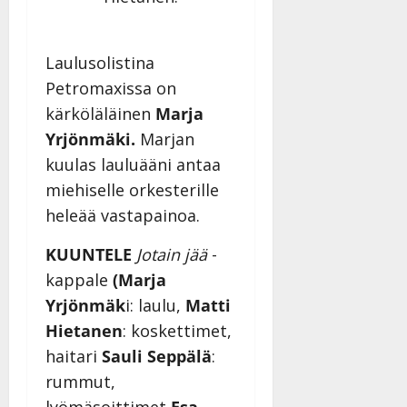
27.4.2025
|
Päivitetty:
Laulusolistina
Petromaxissa on
kärköläläinen
Marja
Yrjönmäki.
Marjan
kuulas lauluääni antaa
miehiselle orkesterille
heleää vastapainoa.
KUUNTELE
Jotain jää
-
kappale
(Marja
Yrjönmäk
i: laulu,
Matti
Hietanen
: koskettimet,
haitari
Sauli Seppälä
:
rummut,
lyömäsoittimet
Esa