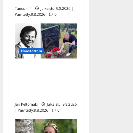
julki
Tanssiin.fi
Julkaistu: 9.8.2026 |
Päivitetty:9.8.2026
0
Haastattelu
Esko Rahkonen olisi
täyttänyt 90 vuotta – Arto
Rahkonen kävi haudalla ja
kertoo iskelmälegendan
viimeisistä vuosista
Jari Peltomäki
Julkaistu: 9.8.2026
| Päivitetty:9.8.2026
0