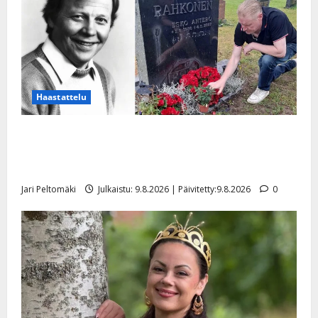
Haastattelu
Esko Rahkonen olisi täyttänyt 90 vuotta – Arto
Rahkonen kävi haudalla ja kertoo iskelmälegendan
viimeisistä vuosista
Jari Peltomäki
Julkaistu: 9.8.2026 | Päivitetty:9.8.2026
0