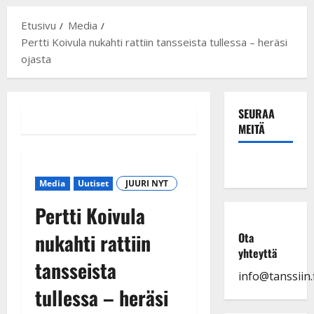
Etusivu
Media
Pertti Koivula nukahti rattiin tansseista tullessa – heräsi
ojasta
SEURAA
MEITÄ
Media
Uutiset
JUURI NYT
Pertti Koivula
nukahti rattiin
Ota
yhteyttä
tansseista
info@tanssiin.f
tullessa – heräsi