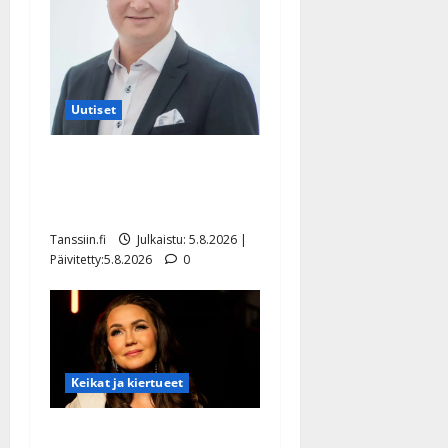
Uutiset
Jukka Hallikainen, 50,
liikuttuu lapsenlapsistaan –
uusi laulu koskettaa syvältä
Tanssiin.fi
Julkaistu: 5.8.2026 |
Päivitetty:5.8.2026
0
Keikat ja kiertueet
Saija Tuupanen ei toivu –