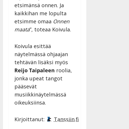
etsimänsä onnen. Ja
kaikkihan me lopulta
etsimme omaa
Onnen
maata
”, toteaa Koivula.
Koivula esittää
näytelmässä ohjaajan
tehtävän lisäksi myös
Reijo Taipaleen
roolia,
jonka upeat tangot
pääsevät
musiikkinäytelmässä
oikeuksiinsa.
Kirjoittanut:
Tanssiin.fi