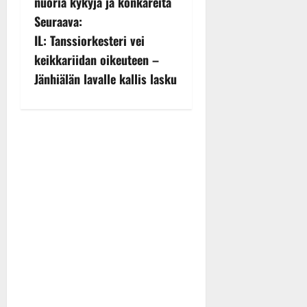
nuoria kykyjä ja konkareita
t
Seuraava:
n
IL: Tanssiorkesteri vei
keikkariidan oikeuteen –
a
Jänhiälän lavalle kallis lasku
v
i
g
a
t
i
o
n