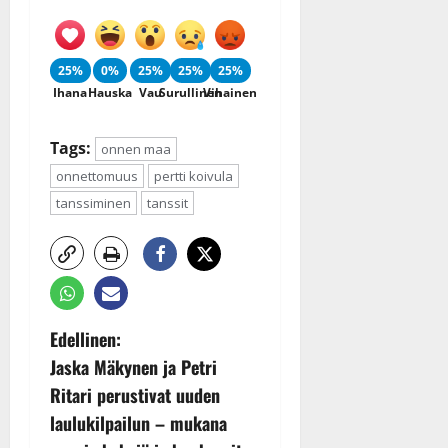
25%
0%
25%
25%
25%
Ihana
Hauska
Vau
Surullinen
Vihainen
Tags:
onnen maa
onnettomuus
pertti koivula
tanssiminen
tanssit
P
Edellinen:
Jaska Mäkynen ja Petri
o
Ritari perustivat uuden
s
laulukilpailun – mukana