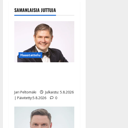
SAMANLAISIA JUTTUJA
Haastattelu
Leif Lindeman levytti:
”Kuvaa osuvasti uraani
pikkupojasta näihin päiviin”
Jari Peltomäki
Julkaistu: 5.8.2026
| Päivitetty:5.8.2026
0