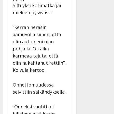
Silti yksi kotimatka jäi
mieleen pysyvästi.
”Kerran heräsin
aamuyöllä siihen, että
olin autoineni ojan
pohjalla. Oli aika
karmeaa tajuta, että
olin nukahtanut rattiin”,
Koivula kertoo.
Onnettomuudessa
selvittiin säikähdyksellä.
”Onneksi vauhti oli
hiljainen eikä käynyt