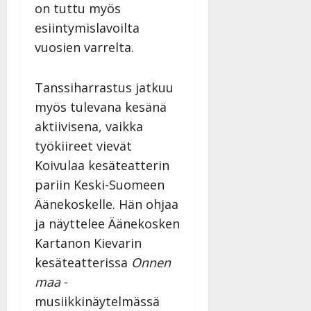
on tuttu myös
esiintymislavoilta
vuosien varrelta.
Tanssiharrastus jatkuu
myös tulevana kesänä
aktiivisena, vaikka
työkiireet vievät
Koivulaa kesäteatterin
pariin Keski-Suomeen
Äänekoskelle. Hän ohjaa
ja näyttelee Äänekosken
Kartanon Kievarin
kesäteatterissa
Onnen
maa
-
musiikkinäytelmässä