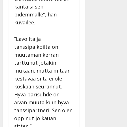
kantaisi sen
pidemmälle”, hän
kuvailee.
”Lavoilta ja
tanssipaikoilta on
muutaman kerran
tarttunut jotakin
mukaan, mutta mitään
kestävää siitä ei ole
koskaan seurannut.
Hyvä parisuhde on
aivan muuta kuin hyvä
tanssipartneri. Sen olen
oppinut jo kauan
sitten.”