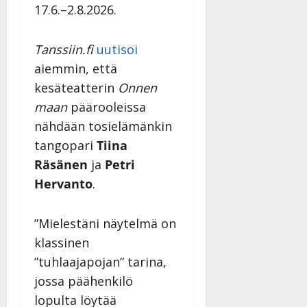
17.6.–2.8.2026.
Tanssiin.fi
uutisoi
aiemmin, että
kesäteatterin
Onnen
maan
päärooleissa
nähdään tosielämänkin
tangopari
Tiina
Räsänen
ja
Petri
Hervanto
.
”Mielestäni näytelmä on
klassinen
”tuhlaajapojan” tarina,
jossa päähenkilö
lopulta löytää