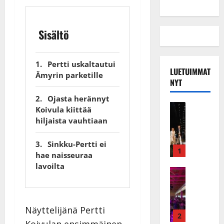
Sisältö
Pertti uskaltautui
LUETUIMMAT
Ämyrin parketille
NYT
Ojasta herännyt
Musiikkiv
Koivula kiittää
H
hiljaista vauhtiaan
u
i
Sinkku-Pertti ei
k
1
hae naisseuraa
e
lavoilta
a
Keikat ja 
I
t
k
h
ä
y
Näyttelijänä Pertti
v
v
2