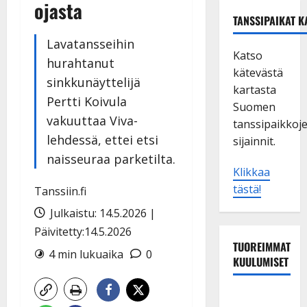
ojasta
TANSSIPAIKAT K
Lavatansseihin
Katso
hurahtanut
kätevästä
sinkkunäyttelijä
kartasta
Pertti Koivula
Suomen
vakuuttaa Viva-
tanssipaikkoj
lehdessä, ettei etsi
sijainnit.
naisseuraa parketilta.
Klikkaa
tästä!
Tanssiin.fi
Julkaistu: 14.5.2026 |
Päivitetty:14.5.2026
TUOREIMMAT
4 min lukuaika
0
KUULUMISET
Leif