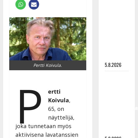
Lindeman
levytti:
”Kuvaa
osuvasti
uraani
pikkupojasta
näihin
päiviin”
5.8.2026
Pertti Koivula.
Jukka
P
Hallikainen,
ertti
50,
liikuttuu
Koivula
,
lapsenlapsistaan
65, on
– uusi laulu
näyttelijä,
koskettaa
joka tunnetaan myös
syvältä
aktiivisena lavatanssien