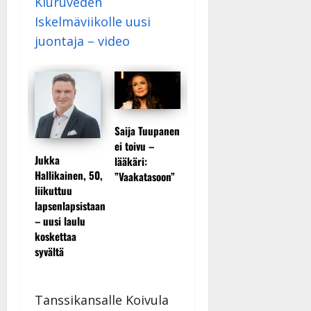
Kiuruveden
Iskelmäviikolle uusi
juontaja – video
Saija Tuupanen
Teemu
Ilari
eman
ei toivu –
Roivain
Hämäläisen
Kuvaa
Jukka
lääkäri:
kieroilee
tangomatkan
raani
Hallikainen, 50,
”Vaakatasoon”
Petollisi
hinta: 10 000
sta
liikuttuu
pelkää
eurolla
viin”
lapsenlapsistaan
putoava
keikkoja sivu
– uusi laulu
ensimmä
suun
koskettaa
syvältä
Tanssikansalle Koivula