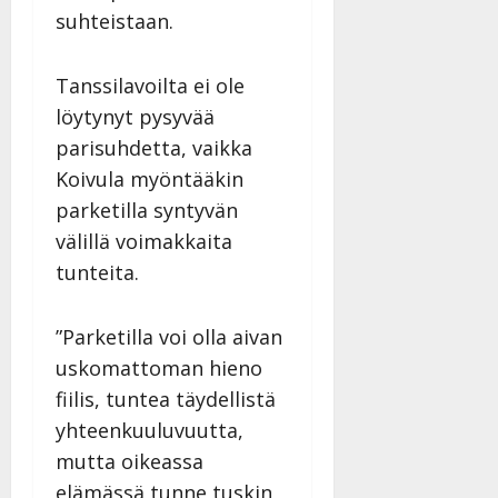
suhteistaan.
Tanssilavoilta ei ole
löytynyt pysyvää
parisuhdetta, vaikka
Koivula myöntääkin
parketilla syntyvän
välillä voimakkaita
tunteita.
”Parketilla voi olla aivan
uskomattoman hieno
fiilis, tuntea täydellistä
yhteenkuuluvuutta,
mutta oikeassa
elämässä tunne tuskin