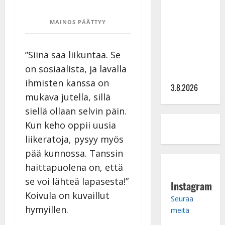
kieroilee
MAINOS PÄÄTTYY
tv:n
Petollisissa
– pelkää
”Siinä saa liikuntaa. Se
putoavansa
on sosiaalista, ja lavalla
ensimmäisenä
ihmisten kanssa on
3.8.2026
mukava jutella, sillä
siellä ollaan selvin päin.
Kun keho oppii uusia
liikeratoja, pysyy myös
pää kunnossa. Tanssin
haittapuolena on, että
se voi lähteä lapasesta!”
Instagram
Koivula on kuvaillut
Seuraa
hymyillen.
meitä