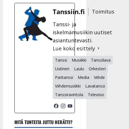
Tanssiin.fi
Toimitus
Tanssi- ja
iskelmämusiikin uutiset
asiantuntevasti.
Lue koko esittely
Tanssi
Musiikki
Tanssilava
Uutinen
Laulu
Orkesteri
Paritanssi
Media
Viihde
Viihdemusiikki
Lavatanssi
Tanssiravintola
Televisio
MITÄ TUNTEITA JUTTU HERÄTTI?