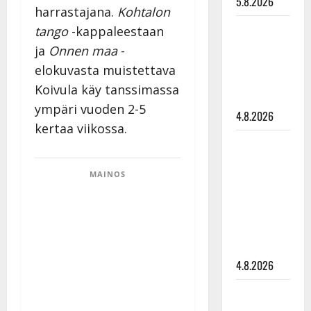
5.8.2026
harrastajana.
Kohtalon
Saija
tango
-kappaleestaan
Tuupanen ei
ja
Onnen maa
-
toivu –
elokuvasta muistettava
lääkäri:
Koivula käy tanssimassa
”Vaakatasoon”
ympäri vuoden 2-5
4.8.2026
kertaa viikossa.
Ilari
Hämäläisen
MAINOS
tangomatkan
hinta: 10
000 eurolla
keikkoja
sivu suun
4.8.2026
Teemu
Roivainen