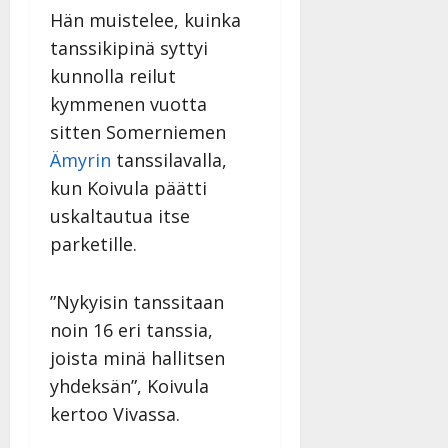
y
Hän muistelee, kuinka
l
tanssikipinä syttyi
l
e
kunnolla reilut
i
kymmenen vuotta
s
sitten Somerniemen
o
Ämyrin
tanssilavalla,
k
i
kun Koivula päätti
i
uskaltautua itse
t
parketille.
o
s
”Nykyisin tanssitaan
Tanssiin.fi
noin 16 eri tanssia,
Julkaistu:
joista minä hallitsen
27.4.2025
|
yhdeksän”, Koivula
Päivitetty:
kertoo Vivassa.