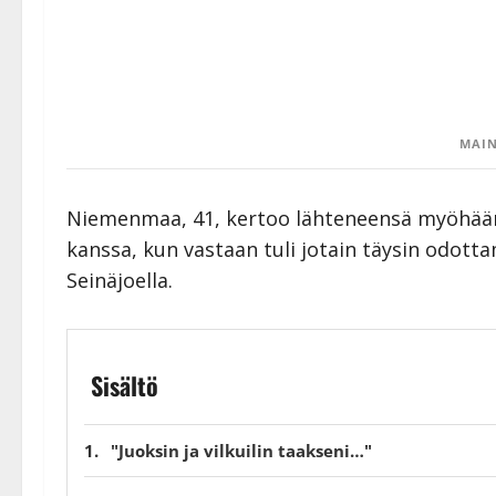
MAIN
Niemenmaa, 41, kertoo lähteneensä myöhään kes
kanssa, kun vastaan tuli jotain täysin odott
Seinäjoella.
Sisältö
"Juoksin ja vilkuilin taakseni…"