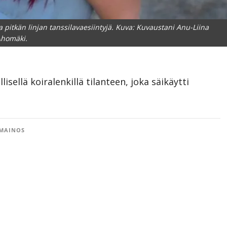
pitkän linjan tanssilavaesiintyjä. Kuva: Kuvaustani Anu-Liina
Ahomäki.
lisellä koiralenkillä tilanteen, joka säikäytti
MAINOS