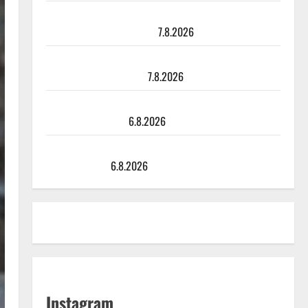
TTK-tähti Anna Hanski rakastaa tanssia – suru
tyttären syövästä painaa
7.8.2026
Maikilta pysäyttävä ulostulo: ”Elämä toi eteeni
sellaisen yllätyksen…”
7.8.2026
Tanssii tähtien kanssa -julkkikset julki: Anna Hanski
liitää tv-parketilla
6.8.2026
Sopiiko Edith Piaf tanssilavalle? Pirttijoki näyttää
mallia – video
6.8.2026
Instagram