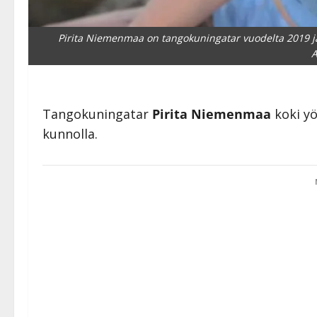
Pirita Niemenmaa on tangokuningatar vuodelta 2019 ja 
Tangokuningatar
Pirita Niemenmaa
koki yöl
kunnolla.