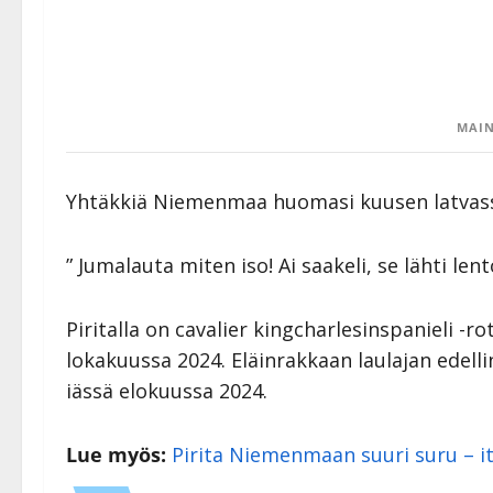
MAIN
Yhtäkkiä Niemenmaa huomasi kuusen latvass
” Jumalauta miten iso! Ai saakeli, se lähti le
Piritalla on cavalier kingcharlesinspanieli -r
lokakuussa 2024. Eläinrakkaan laulajan edell
iässä elokuussa 2024.
Lue myös:
Pirita Niemenmaan suuri suru – itk