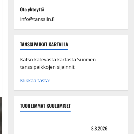
Ota yhteyttä
info@tanssiin.fi
TANSSIPAIKAT KARTALLA
Katso kätevästä kartasta Suomen
tanssipaikkojen sijainnit.
Klikkaa tästä!
TUOREIMMAT KUULUMISET
Matti Ruohonen viettää taas synttäreitään täydessä
hiljaisuudessa – tämä on tilanne nyt
8.8.2026