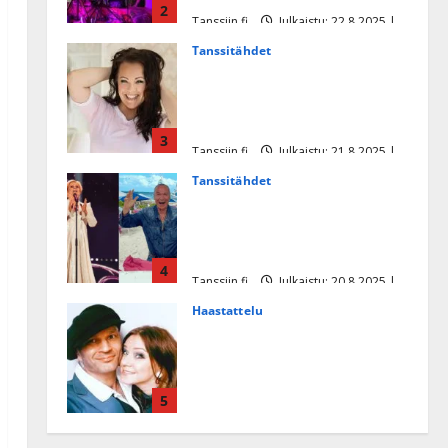
2
Tanssiin.fi
Julkaistu: 22.8.2025 |
Päivitetty:22.8.2025
Tanssitähdet
Heidi Pakarisen ja Mika
Pohjosen tytär kilpailee
missikisoissa
3
Tanssiin.fi
Julkaistu: 21.8.2025 |
Päivitetty:22.8.2025
Tanssitähdet
Tämä Ile Vainion runo Katri
Helenasta paisui hitiksi: ”Voi
tule Katri…”
4
Tanssiin.fi
Julkaistu: 20.8.2025 |
Päivitetty:22.8.2025
Haastattelu
Huikea rakkaustarina!
Dimitri Keiski ja Katja
juhlivat pian tinahäitään –
5
Dannylle iso kiitos
Tanssiin.fi
Julkaistu: 27.4.2025 |