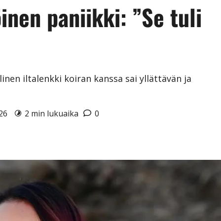
nen paniikki: ”Se tuli
en iltalenkki koiran kanssa sai yllättävän ja
026
2 min lukuaika
0