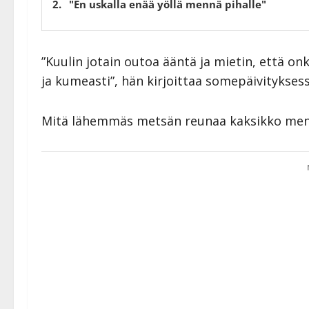
"En uskalla enää yöllä mennä pihalle"
”Kuulin jotain outoa ääntä ja mietin, että onk
ja kumeasti”, hän kirjoittaa somepäivitykses
Mitä lähemmäs metsän reunaa kaksikko meni,