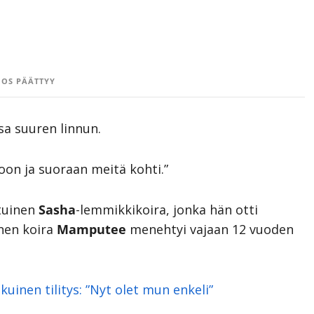
OS PÄÄTTYY
a suuren linnun.
ntoon ja suoraan meitä kohti.”
otuinen
Sasha
-lemmikkikoira, jonka hän otti
inen koira
Mamputee
menehtyi vajaan 12 vuoden
uinen tilitys: ”Nyt olet mun enkeli”