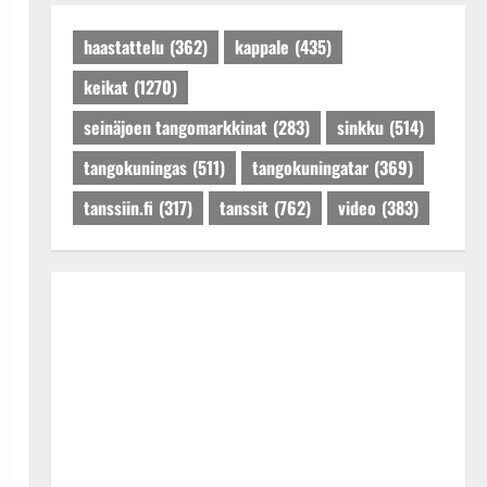
Päivitetty:27.4.2025
haastattelu
(362)
kappale
(435)
keikat
(1270)
seinäjoen tangomarkkinat
(283)
sinkku
(514)
tangokuningas
(511)
tangokuningatar
(369)
tanssiin.fi
(317)
tanssit
(762)
video
(383)