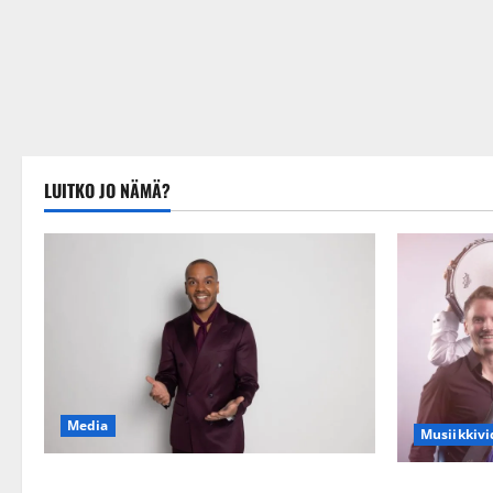
LUITKO JO NÄMÄ?
Media
Musiikkivi
Tanssii tähtien kanssa -julkkikset julki:
Sopiiko Edit