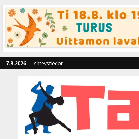
Skip
to
content
7.8.2026
Yhteystiedot