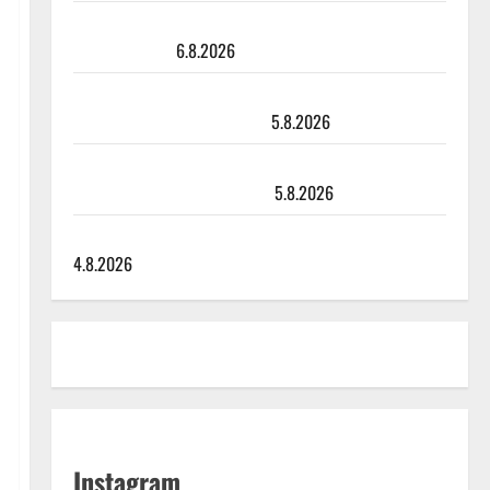
Sopiiko Edith Piaf tanssilavalle? Pirttijoki näyttää
mallia – video
6.8.2026
Leif Lindeman levytti: ”Kuvaa osuvasti uraani
pikkupojasta näihin päiviin”
5.8.2026
Jukka Hallikainen, 50, liikuttuu lapsenlapsistaan –
uusi laulu koskettaa syvältä
5.8.2026
Saija Tuupanen ei toivu – lääkäri: ”Vaakatasoon”
4.8.2026
Instagram