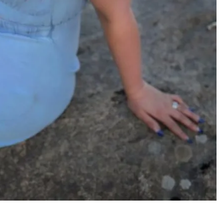
aniikki: ”Se tuli suoraan