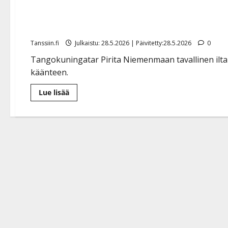
kohti”
Tanssiin.fi
Julkaistu: 28.5.2026 | Päivitetty:28.5.2026
0
Tangokuningatar Pirita Niemenmaan tavallinen iltal
käänteen.
Lue
Lue lisää
lisää
aiheesta
Pirita
Niemenmaan
öinen
paniikki:
”Se
tuli
suoraan
kohti”