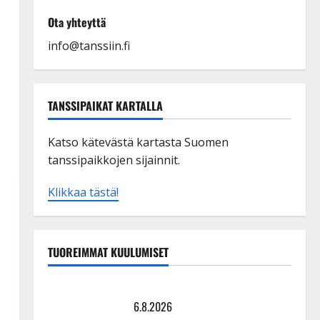
Ota yhteyttä
info@tanssiin.fi
TANSSIPAIKAT KARTALLA
Katso kätevästä kartasta Suomen
tanssipaikkojen sijainnit.
Klikkaa tästä!
TUOREIMMAT KUULUMISET
Tanssii tähtien kanssa -julkkikset julki: Anna Hanski
liitää tv-parketilla
6.8.2026