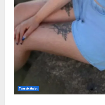
Tanssitähdet
Pirita Niemenmaan öinen p