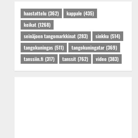
Päivitetty:27.4.2025
haastattelu
(362)
kappale
(435)
keikat
(1268)
seinäjoen tangomarkkinat
(283)
sinkku
(514)
tangokuningas
(511)
tangokuningatar
(369)
tanssiin.fi
(317)
tanssit
(762)
video
(383)