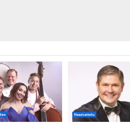
deo
Haastattelu
h Piaf tanssilavalle?
Leif Lindeman levytti: ”Kuvaa