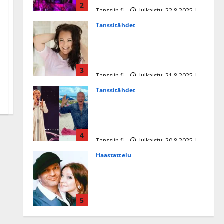
2
Tanssiin.fi
Julkaistu: 22.8.2025 |
Päivitetty:22.8.2025
Tanssitähdet
Heidi Pakarisen ja Mika
Pohjosen tytär kilpailee
missikisoissa
3
Tanssiin.fi
Julkaistu: 21.8.2025 |
Päivitetty:22.8.2025
Tanssitähdet
Tämä Ile Vainion runo Katri
Helenasta paisui hitiksi: ”Voi
tule Katri…”
4
Tanssiin.fi
Julkaistu: 20.8.2025 |
Päivitetty:22.8.2025
Haastattelu
Huikea rakkaustarina!
Dimitri Keiski ja Katja
juhlivat pian tinahäitään –
5
Dannylle iso kiitos
Tanssiin.fi
Julkaistu: 27.4.2025 |