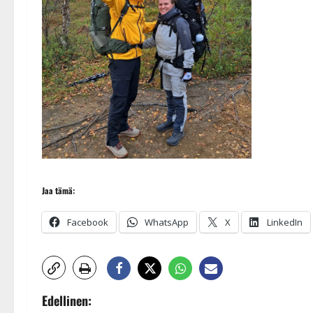
Jaa tämä:
Facebook
WhatsApp
X
LinkedIn
P
Edellinen: