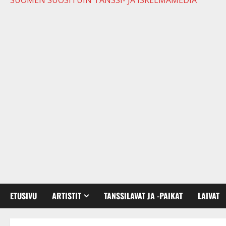
SUOMEN SUOSITUIN TANSSI- JA ISKELMÄMEDIA
ETUSIVU
ARTISTIT
TANSSILAVAT JA -PAIKAT
LAIVAT