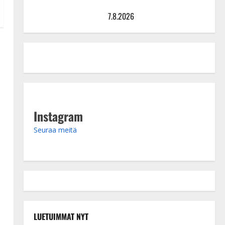
Maikilta pysäyttävä ulostulo: ”Elämä toi eteeni
sellaisen yllätyksen…”
7.8.2026
Instagram
Seuraa meitä
LUETUIMMAT NYT