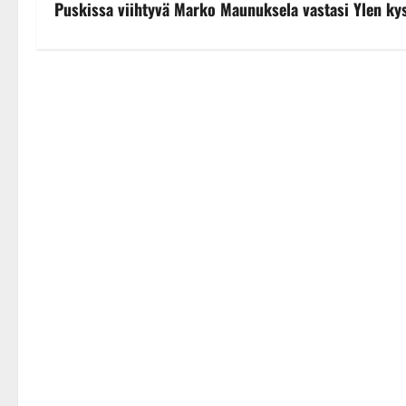
Puskissa viihtyvä Marko Maunuksela vastasi Ylen ky
o
s
t
n
a
v
i
g
a
t