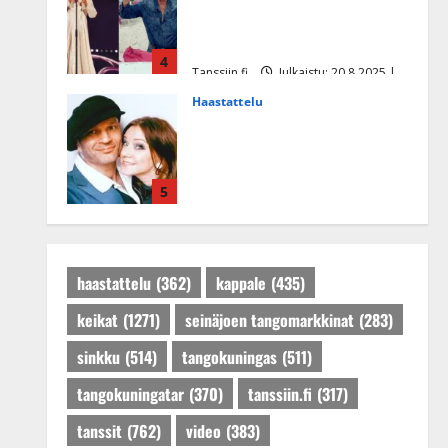
Helenasta paisui hitiksi: ”Voi
tule Katri…”
4
Tanssiin.fi
Julkaistu: 20.8.2025 |
Päivitetty:22.8.2025
Haastattelu
Huikea rakkaustarina!
Dimitri Keiski ja Katja
juhlivat pian tinahäitään –
5
Dannylle iso kiitos
Tanssiin.fi
Julkaistu: 27.4.2025 |
Päivitetty:27.4.2025
haastattelu
(362)
kappale
(435)
keikat
(1271)
seinäjoen tangomarkkinat
(283)
sinkku
(514)
tangokuningas
(511)
tangokuningatar
(370)
tanssiin.fi
(317)
tanssit
(762)
video
(383)