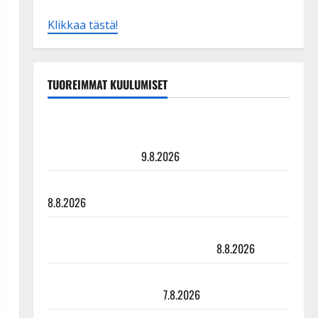
Klikkaa tästä!
TUOREIMMAT KUULUMISET
Esko Rahkonen olisi täyttänyt 90 vuotta – Arto
Rahkonen kävi haudalla ja kertoo iskelmälegendan
viimeisistä vuosista
9.8.2026
Tangokuningatar Raija Mäntyniemi: matka tyssäsi
8.8.2026
Matti Ruohonen viettää taas synttäreitään täydessä
hiljaisuudessa – tämä on tilanne nyt
8.8.2026
TTK-tähti Anna Hanski rakastaa tanssia – suru
tyttären syövästä painaa
7.8.2026