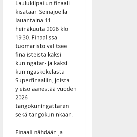
e
v
Laulukilpailun finaali
i
i
kisataan Seinäjoella
s
d
lauantaina 11.
o
e
k
o
heinäkuuta 2026 klo
i
k
19.30. Finaalissa
i
o
tuomaristo valitsee
t
o
finalisteista kaksi
o
s
s
t
kuningatar- ja kaksi
e
Tanssiin.fi
kuningaskokelasta
Tanssiin.fi
Superfinaaliin, joista
Julkaistu:
yleisö äänestää vuoden
27.4.2025
Julkaistu:
|
17.8.2025
2026
Päivitetty:27.4.2025
|
tangokuningattaren
Päivitetty:19.8.2025
sekä tangokuninkaan.
Finaali nähdään ja