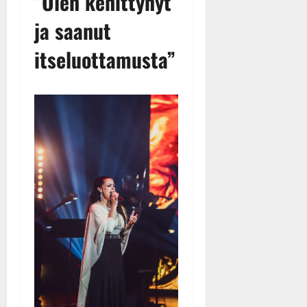
”Olen kehittynyt
ja saanut
itseluottamusta”