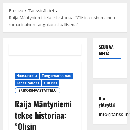
Etusivu
Tanssitähdet
Raija Mäntyniemi tekee historiaa: ”Olisin ensimmäinen
romaninainen tangokuninkaallisena”
SEURAA
MEITÄ
Haastattelu
Tangomarkkinat
Tanssitähdet
Uutiset
ERIKOISHAASTATTELU
Ota
Raija Mäntyniemi
yhteyttä
tekee historiaa:
info@tanssiin.f
”Olisin