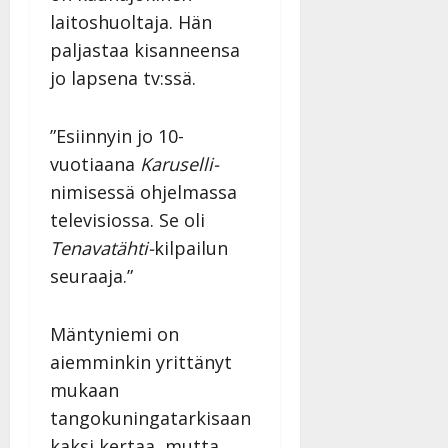
laitoshuoltaja. Hän
paljastaa kisanneensa
jo lapsena tv:ssä.
”Esiinnyin jo 10-
vuotiaana
Karuselli-
nimisessä ohjelmassa
televisiossa. Se oli
Tenavatähti-
kilpailun
seuraaja.”
Mäntyniemi on
aiemminkin yrittänyt
mukaan
tangokuningatarkisaan
kaksi kertaa, mutta