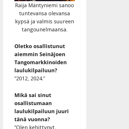
Raija Mäntyniemi sanoo
tuntevansa olevansa
kypsä ja valmis suureen
tangounelmaansa.
Oletko osallistunut
aiemmin Seinäjoen
Tangomarkkinoiden
laulukilpailuun?
”2012, 2024.”
Mikä sai sinut
osallistumaan
laulukilpailuun juuri
tänä vuonna?
”Olen kehittynyt,