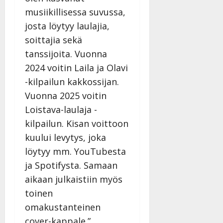
musiikillisessa suvussa,
josta löytyy laulajia,
soittajia sekä
tanssijoita. Vuonna
2024 voitin Laila ja Olavi
-kilpailun kakkossijan.
Vuonna 2025 voitin
Loistava-laulaja -
kilpailun. Kisan voittoon
kuului levytys, joka
löytyy mm. YouTubesta
ja Spotifysta. Samaan
aikaan julkaistiin myös
toinen
omakustanteinen
cover-kappale.”