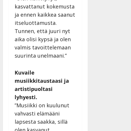
kasvattanut kokemusta
ja ennen kaikkea saanut
itseluottamusta.
Tunnen, että juuri nyt
aika olisi kypsä ja olen
valmis tavoittelemaan
suurinta unelmaani.”
Kuvaile
musiikkitaustaasi ja
artistipuoltasi
lyhyesti.
”Musiikki on kuulunut
vahvasti elämääni
lapsesta saakka, sillä
olen kasvanut