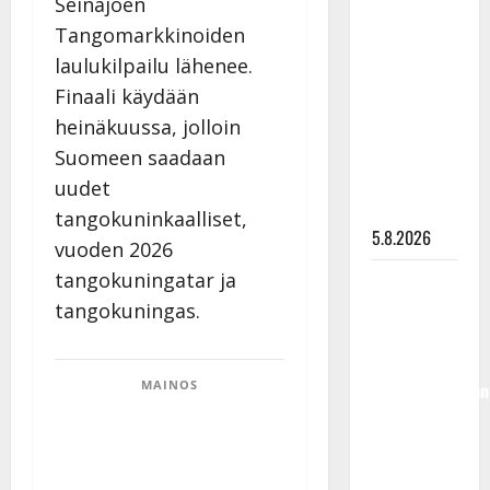
Seinäjoen
Lindeman
Tangomarkkinoiden
levytti:
laulukilpailu lähenee.
”Kuvaa
Finaali käydään
osuvasti
heinäkuussa, jolloin
uraani
pikkupojasta
Suomeen saadaan
näihin
uudet
päiviin”
tangokuninkaalliset,
5.8.2026
vuoden 2026
tangokuningatar ja
Jukka
Hallikainen,
tangokuningas.
50,
liikuttuu
MAINOS
lapsenlapsistaan
– uusi laulu
koskettaa
syvältä