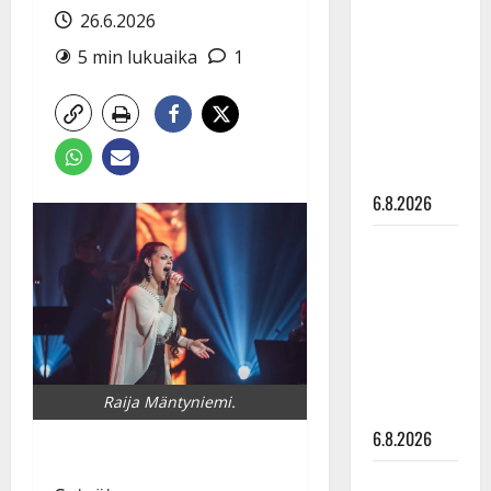
tähtien
26.6.2026
kanssa -
5 min lukuaika
1
julkkikset
julki: Anna
Hanski
liitää tv-
parketilla
6.8.2026
Sopiiko
Edith Piaf
tanssilavalle?
Pirttijoki
näyttää
mallia –
Raija Mäntyniemi.
video
6.8.2026
Leif