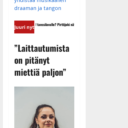
yhdistää musikaalien
draaman ja tangon
dith Piaf tanssilavalle? Pirttijoki näyttää
Leif Lindeman levytti: ”Kuvaa osu
Juuri nyt
 video
pikkupojasta näihin päiviin”
”Laittautumista
on pitänyt
miettiä paljon”