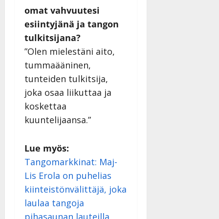
omat vahvuutesi
esiintyjänä ja tangon
tulkitsijana?
”Olen mielestäni aito,
tummaääninen,
tunteiden tulkitsija,
joka osaa liikuttaa ja
koskettaa
kuuntelijaansa.”
Lue myös:
Tangomarkkinat: Maj-
Lis Erola on puhelias
kiinteistönvälittäjä, joka
laulaa tangoja
pihasaunan lauteilla