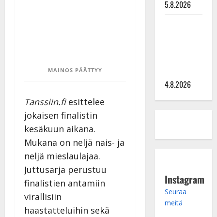
5.8.2026
Saija
Tuupanen ei
toivu –
lääkäri:
”Vaakatasoon”
MAINOS PÄÄTTYY
4.8.2026
Tanssiin.fi
esittelee
jokaisen finalistin
kesäkuun aikana.
Mukana on neljä nais- ja
neljä mieslaulajaa.
Juttusarja perustuu
Instagram
finalistien antamiin
Seuraa
virallisiin
meitä
haastatteluihin sekä