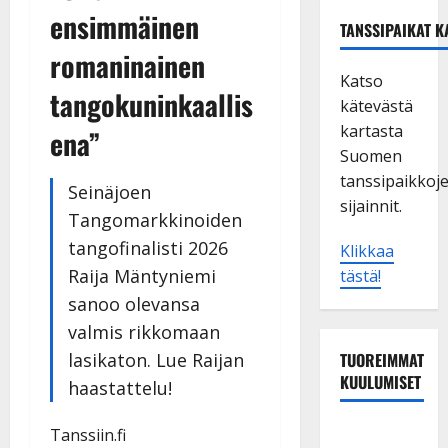
ensimmäinen
TANSSIPAIKAT K
romaninainen
Katso
tangokuninkaallis
kätevästä
kartasta
ena”
Suomen
tanssipaikkoj
Seinäjoen
sijainnit.
Tangomarkkinoiden
tangofinalisti 2026
Klikkaa
Raija Mäntyniemi
tästä!
sanoo olevansa
valmis rikkomaan
lasikaton. Lue Raijan
TUOREIMMAT
KUULUMISET
haastattelu!
Tanssii
Tanssiin.fi