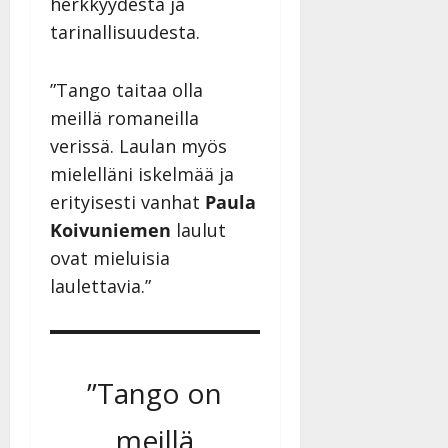
herkkyydestä ja
tarinallisuudesta.
”Tango taitaa olla
meillä romaneilla
verissä. Laulan myös
mielelläni iskelmää ja
erityisesti vanhat
Paula
Koivuniemen
laulut
ovat mieluisia
laulettavia.”
”Tango on
meillä