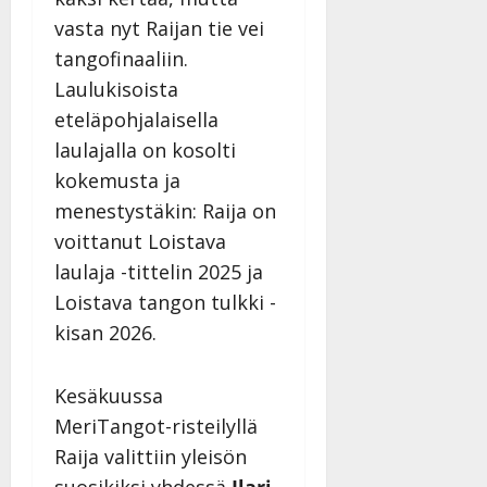
vasta nyt Raijan tie vei
tangofinaaliin.
Laulukisoista
eteläpohjalaisella
laulajalla on kosolti
kokemusta ja
menestystäkin: Raija on
voittanut Loistava
laulaja -tittelin 2025 ja
Loistava tangon tulkki -
kisan 2026.
Kesäkuussa
MeriTangot-risteilyllä
Raija valittiin yleisön
suosikiksi yhdessä
Ilari