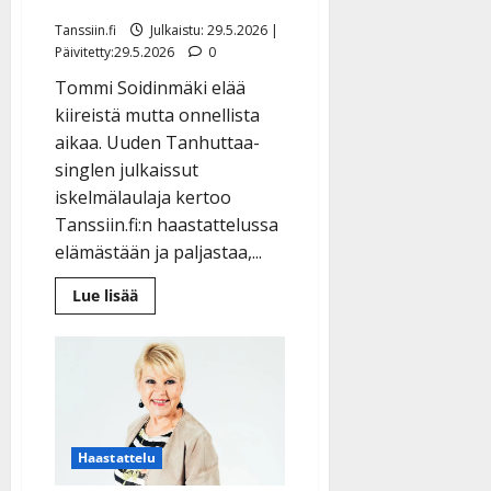
Tanssiin.fi
Julkaistu: 29.5.2026 |
Päivitetty:29.5.2026
0
Tommi Soidinmäki elää
kiireistä mutta onnellista
aikaa. Uuden Tanhuttaa-
singlen julkaissut
iskelmälaulaja kertoo
Tanssiin.fi:n haastattelussa
elämästään ja paljastaa,...
Lue
Lue lisää
lisää
aiheesta
Tommi
Soidinmäki
kertoo
Eeva-
puolisostaan:
”Se
on
suuri
Haastattelu
voimavara
parisuhteellekin”