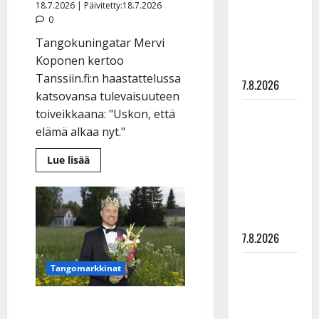
18.7.2026 | Päivitetty:18.7.2026
suru
0
tyttären
Tangokuningatar Mervi
syövästä
Koponen kertoo
painaa
Tanssiin.fi:n haastattelussa
7.8.2026
katsovansa tulevaisuuteen
Maikilta
toiveikkaana: "Uskon, että
pysäyttävä
elämä alkaa nyt."
ulostulo:
Lue
Lue lisää
”Elämä toi
lisää
aiheesta
eteeni
Tangokuningatar
Mervi
sellaisen
Koponen
yllätyksen…”
leikattiin
–
7.8.2026
kohdunpoisto
toi
helpotuksen
Tanssii
Tangomarkkinat
vuosien
vaivoihin
tähtien
kanssa -
Tangokuningas Juho