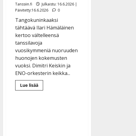
Tanssiin.fi
Julkaistu: 16.6.2026 |
Päivitetty:16.6.2026
0
Tangokuninkaaksi
tähtäävä Ilari Hämäläinen
kertoo vältelleensä
tanssilavoja
vuosikymmeniä nuoruuden
huonojen kokemusten
vuoksi. Dimitri Keiskin ja
ENO-orkesterin keikka...
Lue
Lue lisää
lisää
aiheesta
Tangofinalisti
Ilari
Hämäläinen
vältteli
tanssilavoja
vuosikymmeniä:
”Pitkätukkainen
mies
saa
laulaa