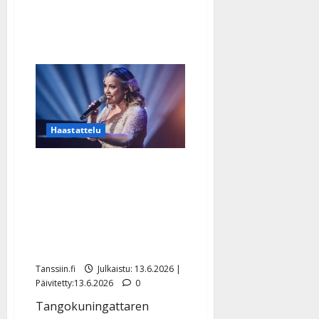
tangoa”
Haastattelu
Tangofinalisti Helena
Haaparanta tykkää
tanssia ja toivoo, ettei
”stadilaisuus” säikäytä
tangokansaa
Tanssiin.fi
Julkaistu: 13.6.2026 |
Päivitetty:13.6.2026
0
Tangokuningattaren