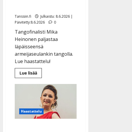
tangokuninkaaksi
Tanssiin.fi
Julkaistu: 8.6.2026 |
Päivitetty:8.6.2026
0
Tangofinalisti Mika
Heinonen paljastaa
läpäisseensä
armeijaseulankin tangolla.
Lue haastattelu!
Lue
Lue lisää
lisää
aiheesta
Vaimo
patisti
ensikertalaisen
kisaan:
Finlanders-
muusikko
Mika
Haastattelu
Heinonen
tähtää
tangokuninkaaksi
Tangomarkkinat: Maj-Lis