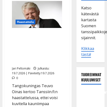
Katso
kätevästä
kartasta
Haastattelu
Suomen
tanssipaikkoj
Eläköitynyt Teuvo Oinas
sijainnit.
juhlii 40 vuottaan
tangokuninkaana –
Klikkaa
kotikylässä odottaa
tästä!
tunteikas ilta
Jari Peltomäki
Julkaistu:
19.7.2026 | Päivitetty:19.7.2026
TUOREIMMAT
0
KUULUMISET
Tangokuningas Teuvo
Tangokuningatar
Oinas kertoo Tanssiin.fi:n
Raija
haastattelussa, ettei voisi
Mäntyniemi:
kuvitella kauniimpaa