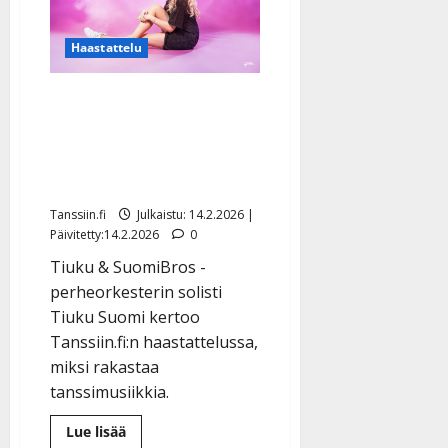
muutos
terveydessä
–
paino
Haastattelu
putosi
liki
40
Tangonuori Tiuku Suomi
kiloa
täyttää 18 ja keikkailee
nyt tanssilavoilla oman
perheensä kanssa
Tanssiin.fi
Julkaistu: 14.2.2026 |
Päivitetty:14.2.2026
0
Tiuku & SuomiBros -
perheorkesterin solisti
Tiuku Suomi kertoo
Tanssiin.fi:n haastattelussa,
miksi rakastaa
tanssimusiikkia.
Lue
Lue lisää
lisää