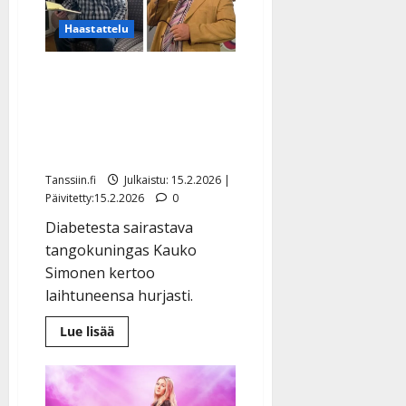
laulaja:
”Kun
Haastattelu
laulan,
unohdan
kaiken
Tangokuningas Kauko
muun”
Simonen: muutos
terveydessä – paino
putosi liki 40 kiloa
Tanssiin.fi
Julkaistu: 15.2.2026 |
Päivitetty:15.2.2026
0
Diabetesta sairastava
tangokuningas Kauko
Simonen kertoo
laihtuneensa hurjasti.
Lue
Lue lisää
lisää
aiheesta
Tangokuningas
Kauko
Simonen: