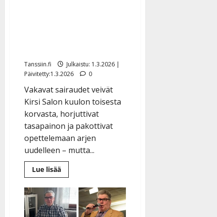
Kuulovammainen Kirsi,
51, on yksikorvainen
laulaja: ”Kun laulan,
unohdan kaiken muun”
Tanssiin.fi
Julkaistu: 1.3.2026 |
Päivitetty:1.3.2026
0
Vakavat sairaudet veivät
Kirsi Salon kuulon toisesta
korvasta, horjuttivat
tasapainon ja pakottivat
opettelemaan arjen
uudelleen – mutta...
Lue
Lue lisää
lisää
aiheesta
Kuulovammainen
Kirsi,
51,
on
yksikorvainen