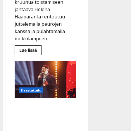
kruunua toistamiseen
jahtaava Helena
Haaparanta rentoutuu
juttelemalla peurojen
kanssa ja pulahtamalla
mökkilampeen.
Lue
Lue lisää
lisää
aiheesta
Tangofinalisti
Helena
Haaparanta
tykkää
tanssia
ja
toivoo,
Haastattelu
ettei
”stadilaisuus”
säikäytä
tangokansaa
Vaimo patisti
ensikertalaisen kisaan:
Finlanders-muusikko
Mika Heinonen tähtää