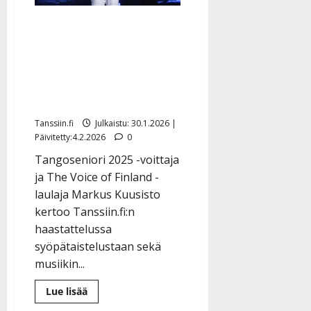
joskus”
The Voice of Finland -
kisaaja Markus Kuusisto,
49, sairastui harvinaiseen
syöpään: ”Tämä ei minua
nujerra”
Tanssiin.fi
Julkaistu: 30.1.2026 |
Päivitetty:4.2.2026
0
Tangoseniori 2025 -voittaja
ja The Voice of Finland -
laulaja Markus Kuusisto
kertoo Tanssiin.fi:n
haastattelussa
syöpätaistelustaan sekä
musiikin...
Lue
Lue lisää
lisää
aiheesta