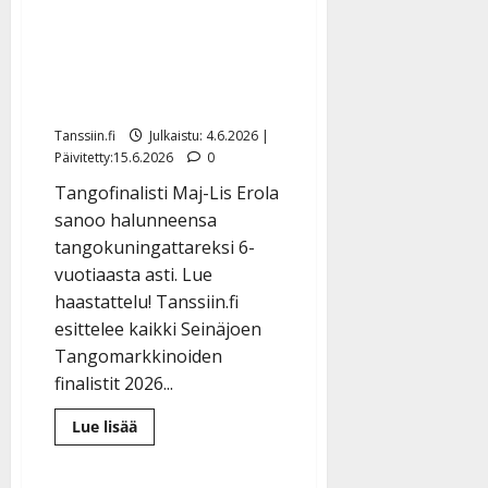
Erola on puhelias
kiinteistönvälittäjä, joka
laulaa tangoja pihasaunan
lauteilla
Tanssiin.fi
Julkaistu: 4.6.2026 |
Päivitetty:15.6.2026
0
Tangofinalisti Maj-Lis Erola
sanoo halunneensa
tangokuningattareksi 6-
vuotiaasta asti. Lue
haastattelu! Tanssiin.fi
esittelee kaikki Seinäjoen
Tangomarkkinoiden
finalistit 2026...
Lue
Lue lisää
lisää
aiheesta
Tangomarkkinat:
Maj-