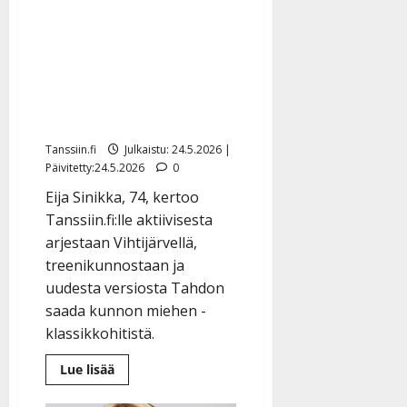
Eija Sinikka paljastaa
kovan kuntonsa: 60 kg
maastavedossa –
klassikkohitti sai uuden
version
Tanssiin.fi
Julkaistu: 24.5.2026 |
Päivitetty:24.5.2026
0
Eija Sinikka, 74, kertoo
Tanssiin.fi:lle aktiivisesta
arjestaan Vihtijärvellä,
treenikunnostaan ja
uudesta versiosta Tahdon
saada kunnon miehen -
klassikkohitistä.
Lue
Lue lisää
lisää
aiheesta
Eija