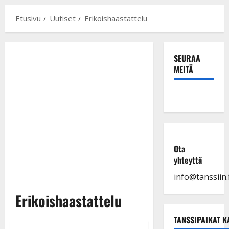
Etusivu
Uutiset
Erikoishaastattelu
SEURAA
MEITÄ
Ota
yhteyttä
info@tanssiin.f
Erikoishaastattelu
TANSSIPAIKAT K