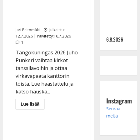
julkkikset
Punkeri selvisi
julki: Anna
koulukiusaamisesta:
Hanski
”Olen herkkä pohjalainen”
liitää tv-
Jari Peltomäki
Julkaistu:
parketilla
12.7.2026 | Päivitetty:16.7.2026
6.8.2026
1
Tangokuningas 2026 Juho
Punkeri vaihtaa kirkot
tanssilavoihin ja ottaa
virkavapaata kanttorin
töistä. Lue haastattelu ja
katso hauska...
Instagram
Lue
Lue lisää
lisää
Seuraa
aiheesta
meitä
Tangokuningas
Juho
Punkeri
selvisi
koulukiusaamisesta:
”Olen