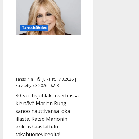
Sinikka
paljastaa
kovan
kuntonsa:
60
kg
Tanssitähdet
maastavedossa
–
klassikkohitti
Marion Rung hehkuu
sai
uuden
juhlakonserteissaan:
version
”Olen saanut enemmän
voimaa” – katso video
Tanssiin.fi
Julkaistu: 7.3.2026 |
Päivitetty:7.3.2026
3
80-vuotisjuhlakonserteissa
kiertävä Marion Rung
sanoo nauttivansa joka
illasta. Katso Marionin
erikoishaastattelu
takahuonevideolta!