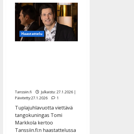
The
Voice
of
Finland
-
kisaaja
Markus
Kuusisto,
Haastattelu
49,
sairastui
harvinaiseen
Tangokuningas Tomi
syöpään:
”Tämä
Markkola laittaa
ei
minua
puutarhahommat jäihin –
nujerra”
juhlakesä täynnä
keikkoja: ”Ei ahdista”
Tanssiin.fi
Julkaistu: 27.1.2026 |
Päivitetty:27.1.2026
1
Tuplajuhlavuotta viettävä
tangokuningas Tomi
Markkola kertoo
Tanssiin.fi:n haastattelussa