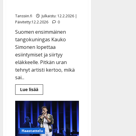
eläkkeellekin joskus”
Tanssiin.fi
Julkaistu: 12.2.2026 |
Päivitetty:12.2.2026
0
Suomen ensimmäinen
tangokuningas Kauko
Simonen lopettaa
esiintymiset ja siirtyy
eläkkeelle. Pitkän uran
tehnyt artisti kertoo, mikä
sai...
Lue
Lue lisää
lisää
aiheesta
Tangokuningas
Kauko
Simonen,
74,
lopettaa
uransa:
”Pitää
Haastattelu
jäädä
eläkkeellekin