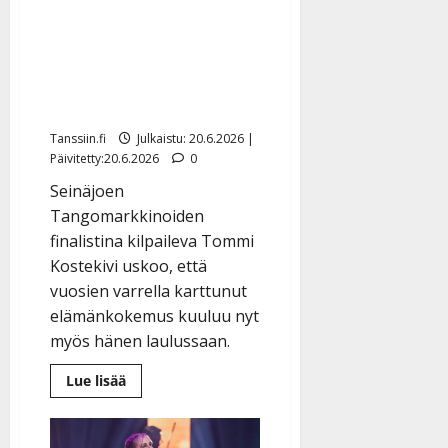
l
masennuksen läpikäynyt
e
i
Tommi Kostekivi tähtää
s
tangokuninkaaksi: ”Mieli
o
on kuin teinipojalla”
k
i
Tanssiin.fi
Julkaistu: 20.6.2026 |
i
Päivitetty:20.6.2026
0
t
Seinäjoen
o
Tangomarkkinoiden
s
finalistina kilpaileva Tommi
Tanssiin.fi
Kostekivi uskoo, että
vuosien varrella karttunut
Julkaistu:
27.4.2025
elämänkokemus kuuluu nyt
|
myös hänen laulussaan.
Päivitetty:
Lue
Lue lisää
lisää
aiheesta
Alkoholismin
ja