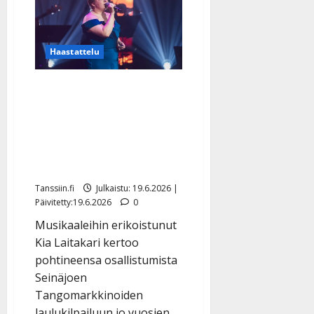
masennuksen
läpikäynyt
Tommi
Kostekivi
tähtää
tangokuninkaaksi:
Haastattelu
”Mieli
on
kuin
Tangofinalisti Kia
teinipojalla”
Laitakari: ”Nyt jos
koskaan” – haluaa
yhdistää musikaalien
draaman ja tangon
Tanssiin.fi
Julkaistu: 19.6.2026 |
Päivitetty:19.6.2026
0
Musikaaleihin erikoistunut
Kia Laitakari kertoo
pohtineensa osallistumista
Seinäjoen
Tangomarkkinoiden
laulukilpailuun jo vuosien