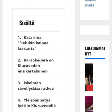
meitä
Sisältö
Katariina:
"Sielukin kaipaa
LUETUIMMAT
laastaria"
NYT
Karaoke-Jere on
Kiuruveden
Musiikkiv
H
ensikertalainen
u
i
Iskelmän
k
1
sävellyskisa ratkesi
e
a
Keikat ja 
Yleisöennätys
I
t
lyötiin Kiuruvedellä
k
h