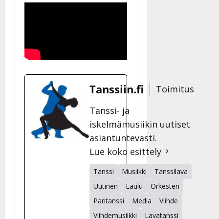
Tanssiin.fi
Toimitus
Tanssi- ja
iskelmämusiikin uutiset
asiantuntevasti.
Lue koko esittely
Tanssi
Musiikki
Tanssilava
Uutinen
Laulu
Orkesteri
Paritanssi
Media
Viihde
Viihdemusiikki
Lavatanssi