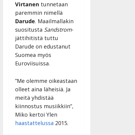
Virtanen
tunnetaan
paremmin nimellä
Darude
. Maailmallakin
suositusta
Sandstrom
-
jättihitistä tuttu
Darude on edustanut
Suomea myös
Euroviisuissa.
”Me olemme oikeastaan
olleet aina läheisiä. Ja
meitä yhdistää
kiinnostus musiikkiin”,
Miko kertoi Ylen
haastattelussa
2015.