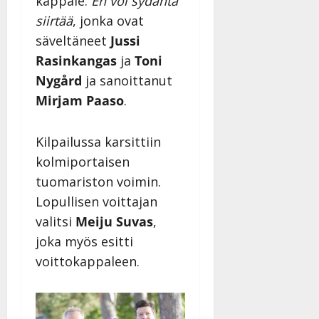
kappale:
En voi sydäntä
siirtää
, jonka ovat
säveltäneet
Jussi
Rasinkangas
ja
Toni
Nygård
ja sanoittanut
Mirjam Paaso
.
Kilpailussa karsittiin
kolmiportaisen
tuomariston voimin.
Lopullisen voittajan
valitsi
Meiju Suvas
,
joka myös esitti
voittokappaleen.