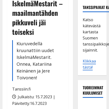
IskelmäMestarit –
TANSSIPAIKAT K
maailmantähden
Katso
pikkuveli jäi
kätevästä
toiseksi
kartasta
Suomen
Kiuruvedellä
tanssipaikkoj
kruunattiin uudet
sijainnit.
IskelmäMestarit.
Klikkaa
Onnea, Katariina
tästä!
Keinänen ja Jere
Toivonen!
TUOREIMMAT
Tanssiin.fi
KUULUMISET
Julkaistu: 15.7.2023 |
Päivitetty:16.7.2023
Maikilta