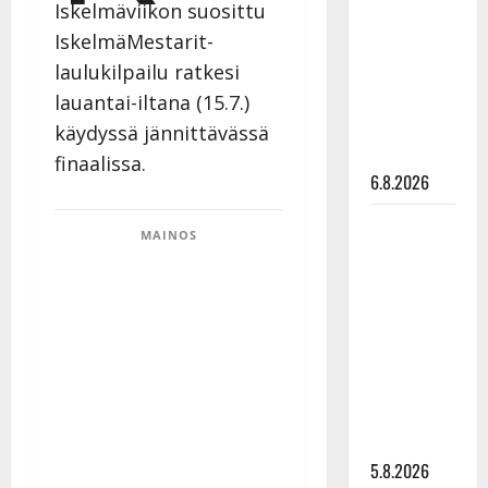
Iskelmäviikon suosittu
Edith Piaf
IskelmäMestarit-
tanssilavalle?
laulukilpailu ratkesi
Pirttijoki
näyttää
lauantai-iltana (15.7.)
mallia –
käydyssä jännittävässä
video
finaalissa.
6.8.2026
Leif
MAINOS
Lindeman
levytti:
”Kuvaa
osuvasti
uraani
pikkupojasta
näihin
päiviin”
5.8.2026