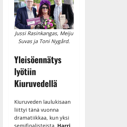
Jussi Rasinkangas, Meiju
Suvas ja Toni Nygård.
Yleisöennätys
lyötiin
Kiuruvedellä
Kiuruveden laulukisaan
liittyi tänä vuonna
dramatiikkaa, kun yksi
semifinalisteista,
Harri