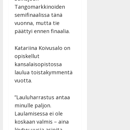
Tangomarkkinoiden
semifinaalissa tänä
vuonna, mutta tie
päättyi ennen finaalia.
Katariina Koivusalo on
opiskellut
kansalaisopistossa
laulua toistakymmentä
vuotta.
”Lauluharrastus antaa
minulle paljon.
Laulamisessa ei ole
koskaan valmis – aina
löytyy uusia asioita,