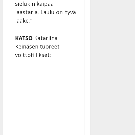
sielukin kaipaa
n
n
laastaria. Laulu on hyvä
y
lääke.”
l
l
KATSO
Katariina
e
i
Keinäsen tuoreet
s
voittofiilikset:
o
k
i
i
t
o
s
Tanssiin.fi
Julkaistu:
27.4.2025
|