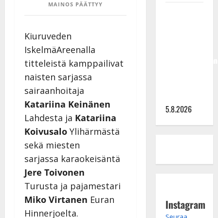
MAINOS PÄÄTTYY
Jukka
Hallikainen,
Kiuruveden
50,
liikuttuu
IskelmäAreenalla
lapsenlapsistaan
titteleistä kamppailivat
– uusi laulu
naisten sarjassa
koskettaa
sairaanhoitaja
syvältä
Katariina Keinänen
5.8.2026
Lahdesta ja
Katariina
Koivusalo
Ylihärmästä
sekä miesten
sarjassa karaokeisäntä
Jere Toivonen
Turusta ja pajamestari
Miko Virtanen
Euran
Instagram
Hinnerjoelta.
Seuraa