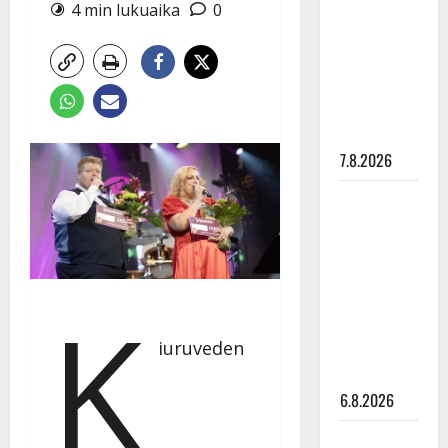
pysäyttävä
4 min lukuaika
0
ulostulo:
”Elämä toi
eteeni
sellaisen
yllätyksen…”
7.8.2026
Tanssii
tähtien
kanssa -
julkkikset
julki: Anna
K
Hanski
iuruveden
liitää tv-
parketilla
6.8.2026
Sopiiko