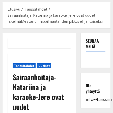
Etusivu
Tanssitähdet
Sairaanhoitaja-Katariina ja karaoke-Jere ovat uudet
IskelmäMestarit – maailmantähden pikkuveli jäi toiseksi
SEURAA
MEITÄ
Tanssitähdet
Uutiset
Sairaanhoitaja-
Katariina ja
Ota
yhteyttä
karaoke-Jere ovat
info@tanssiin.f
uudet