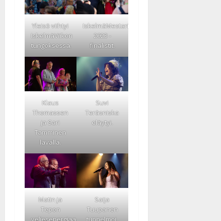
Yleisö viihtyi
IskelmäMestarit
IskelmäViikon
2023 -
tungoksessa.
finalistit.
Klaus
Suvi
Thomassen
Teräsniska
ja Sari
eläytyi.
Tamminen
lavalla.
Matin ja
Saija
Tepon
Tuupanen
veljesenergiaa.
tunnelmoi.