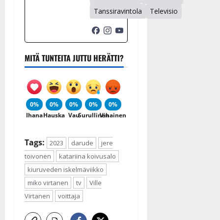
Tanssiravintola
Televisio
MITÄ TUNTEITA JUTTU HERÄTTI?
0%
0%
0%
0%
0%
Ihana
Hauska
Vau
Surullinen
Vihainen
Tags:
2023
darude
jere
toivonen
katariina koivusalo
kiuruveden iskelmäviikko
miko virtanen
tv
Ville
Virtanen
voittaja