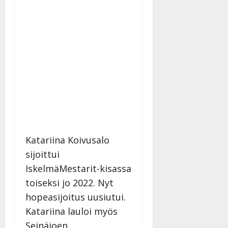
Päivitetty:
Katariina Koivusalo
sijoittui
IskelmäMestarit-kisassa
toiseksi jo 2022. Nyt
hopeasijoitus uusiutui.
Katariina lauloi myös
Seinäjoen