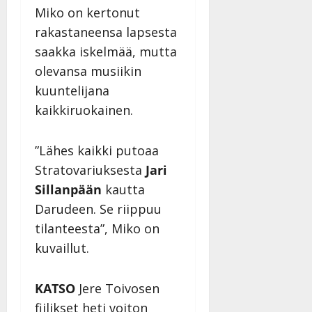
Miko on kertonut
rakastaneensa lapsesta
saakka iskelmää, mutta
olevansa musiikin
kuuntelijana
kaikkiruokainen.
”Lähes kaikki putoaa
Stratovariuksesta
Jari
Sillanpään
kautta
Darudeen. Se riippuu
tilanteesta”, Miko on
kuvaillut.
KATSO
Jere Toivosen
fiilikset heti voiton