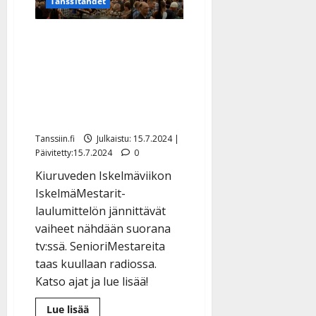
Tanssitähdet
Backman
selviä
suosikkeja
Kiuruveden
Kiuruveden
IskelmäMestareiksi
IskelmäMestarit-kisa
nähdään televisiossa –
katso tv-lähetysten ajat
ja finalistivideot
Tanssiin.fi
Julkaistu: 15.7.2024 |
Päivitetty:15.7.2024
0
Kiuruveden Iskelmäviikon
IskelmäMestarit-
laulumittelön jännittävät
vaiheet nähdään suorana
tv:ssä. SenioriMestareita
taas kuullaan radiossa.
Katso ajat ja lue lisää!
Lue
Lue lisää