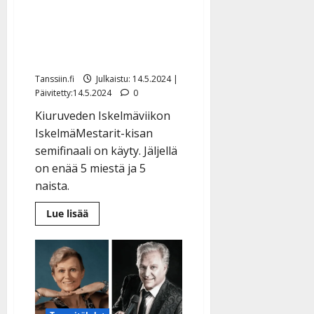
IskelmäMestarit-voitosta
– nämä laulajat selvisivät
Kiuruvedelle
Tanssiin.fi
Julkaistu: 14.5.2024 |
Päivitetty:14.5.2024
0
Kiuruveden Iskelmäviikon
IskelmäMestarit-kisan
semifinaali on käyty. Jäljellä
on enää 5 miestä ja 5
naista.
Lue
Lue lisää
lisää
aiheesta
Mervi
Kovero
kisaa
IskelmäMestarit-
voitosta
–
nämä
laulajat