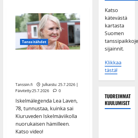
Katso
kätevästä
kartasta
Suomen
tanssipaikkoj
Tanssitähdet
sijainnit.
Lea Laven teki jäynän
Klikkaa
nuorelle miehelle: ”Vähän
tästä!
nolona jäi poika…”
Tanssiin.fi
Julkaistu: 25.7.2026 |
Päivitetty:25.7.2026
0
TUOREIMMAT
Iskelmälegenda Lea Laven,
KUULUMISET
78, tunnustaa, kuinka sai
Kiuruveden Iskelmäviikolla
Tanssii
nuorukaisen hämilleen.
tähtien
Katso video!
kanssa -