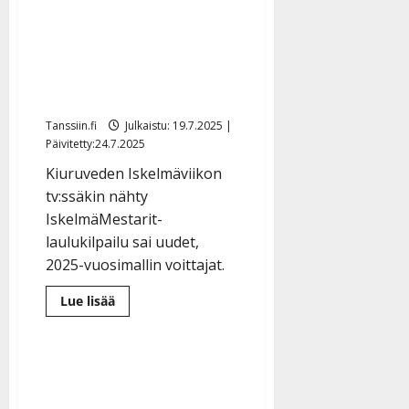
yhteisiä
unelmia…”
IskelmäMestarit
paljastuivat: Katja Felin ja
Jukka Katajala veivät
tittelit
Tanssiin.fi
Julkaistu: 19.7.2025 |
Päivitetty:24.7.2025
Kiuruveden Iskelmäviikon
tv:ssäkin nähty
IskelmäMestarit-
laulukilpailu sai uudet,
2025-vuosimallin voittajat.
Lue
Lue lisää
lisää
aiheesta
IskelmäMestarit
paljastuivat:
Katja
Felin
ja
Jukka