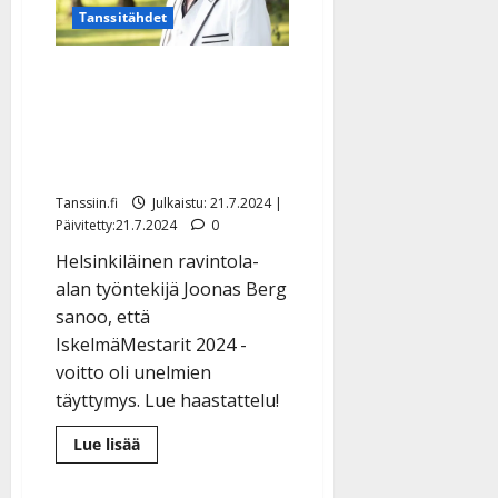
ohjelma
Tanssitähdet
julki
Joonas Berg menetti
läheisen ystävän – tie
IskelmäMestariksi oli
”kivikkoinen ja haastava”
Tanssiin.fi
Julkaistu: 21.7.2024 |
Päivitetty:21.7.2024
0
Helsinkiläinen ravintola-
alan työntekijä Joonas Berg
sanoo, että
IskelmäMestarit 2024 -
voitto oli unelmien
täyttymys. Lue haastattelu!
Lue
Lue lisää
lisää
aiheesta
Joonas