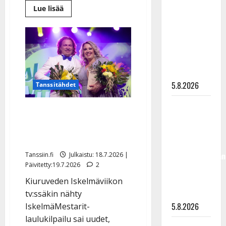
Lue
Lue lisää
”Kuvaa
lisää
osuvasti
aiheesta
Ismo
uraani
Apell
debytoi
pikkupojasta
iskelmäjuontajana
–
näihin
tv-
katsojilta
päiviin”
kritiikkiä
5.8.2026
Tanssitähdet
Jukka
IskelmäMestarit 2026:
Hallikainen,
Heidi Juvonen ja Niko
50,
Rantanen veivät tittelit
liikuttuu
lapsenlapsistaan
Tanssiin.fi
Julkaistu: 18.7.2026 |
Päivitetty:19.7.2026
2
– uusi laulu
koskettaa
Kiuruveden Iskelmäviikon
syvältä
tv:ssäkin nähty
5.8.2026
IskelmäMestarit-
laulukilpailu sai uudet,