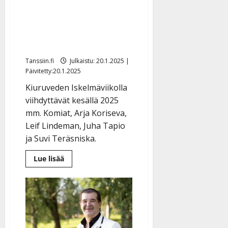
Kiuruvedellä juhlistetaan
Toivo Kärkeä – kesän
iskelmäviikon ohjelma
julki
Tanssiin.fi
Julkaistu: 20.1.2025 |
Päivitetty:20.1.2025
Kiuruveden Iskelmäviikolla
viihdyttävät kesällä 2025
mm. Komiat, Arja Koriseva,
Leif Lindeman, Juha Tapio
ja Suvi Teräsniska.
Lue
Lue lisää
lisää
aiheesta
Kiuruvedellä
juhlistetaan
Toivo
Kärkeä
–
kesän
iskelmäviikon