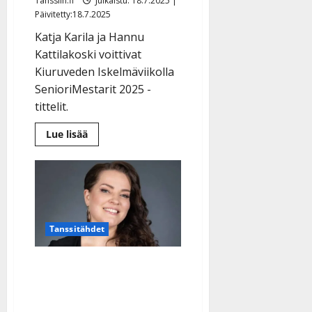
Tanssiin.fi
Julkaistu: 18.7.2025 |
Päivitetty:18.7.2025
Katja Karila ja Hannu
Kattilakoski voittivat
Kiuruveden Iskelmäviikolla
SenioriMestarit 2025 -
tittelit.
Lue
Lue lisää
lisää
aiheesta
SenioriMestarit
valittiin:
Katja
Karilan
veli
on
tuttu
Tanssitähdet
Pekkaniska-
tähti,
Hannu
Kattilakoski
Nämä laulajat jatkavat
taisteli
äänihuuliensa
Kiuruvedelle – Mervi
kanssa
Kovero kisaa taas