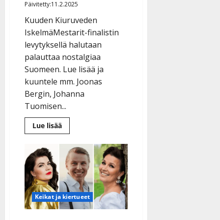
Päivitetty:11.2.2025
Kuuden Kiuruveden
IskelmäMestarit-finalistin
levytyksellä halutaan
palauttaa nostalgiaa
Suomeen. Lue lisää ja
kuuntele mm. Joonas
Bergin, Johanna
Tuomisen...
Lue
Lue lisää
lisää
aiheesta
Iskelmämestarit
levyttivät
Suomi-
klassikoita
–
kuuntele
komeat
tulkinnat
Keikat ja kiertueet