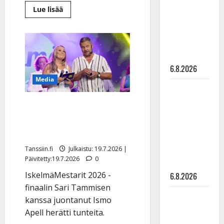
julkkikset
Lue
Lue lisää
lisää
julki: Anna
aiheesta
Lea
Hanski
Laven
liitää tv-
teki
jäynän
parketilla
nuorelle
miehelle:
6.8.2026
”Vähän
nolona
Media
jäi
Sopiiko
poika…”
Edith Piaf
Ismo Apell debytoi
tanssilavalle?
iskelmäjuontajana – tv-
Pirttijoki
katsojilta kritiikkiä
näyttää
Tanssiin.fi
Julkaistu: 19.7.2026 |
mallia –
Päivitetty:19.7.2026
0
video
IskelmäMestarit 2026 -
6.8.2026
finaalin Sari Tammisen
Leif
kanssa juontanut Ismo
Lindeman
Apell herätti tunteita.
levytti: