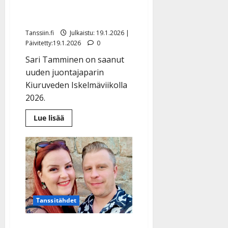
Iskelmäviikolle uusi
juontaja – video
Tanssiin.fi
Julkaistu: 19.1.2026 |
Päivitetty:19.1.2026
0
Sari Tamminen on saanut
uuden juontajaparin
Kiuruveden Iskelmäviikolla
2026.
Lue
Lue lisää
lisää
aiheesta
Klaus
Thomasson
sivuun:
Kiuruveden
Iskelmäviikolle
uusi
juontaja
–
video
Tanssitähdet
Tuore IskelmäMestari