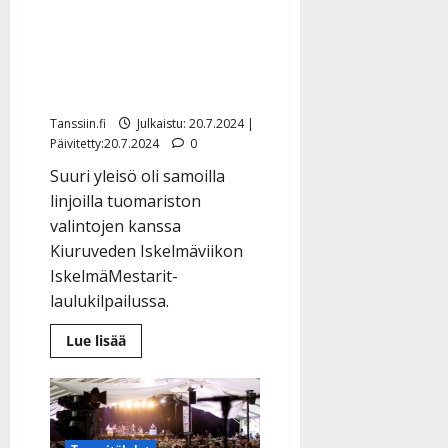
Lukijat: Minna Saarinen ja
Juho Backman selviä
suosikkeja Kiuruveden
IskelmäMestareiksi
Tanssiin.fi
Julkaistu: 20.7.2024 |
Päivitetty:20.7.2024
0
Suuri yleisö oli samoilla
linjoilla tuomariston
valintojen kanssa
Kiuruveden Iskelmäviikon
IskelmäMestarit-
laulukilpailussa.
Lue
Lue lisää
lisää
aiheesta
Lukijat:
Minna
Saarinen
ja
Juho