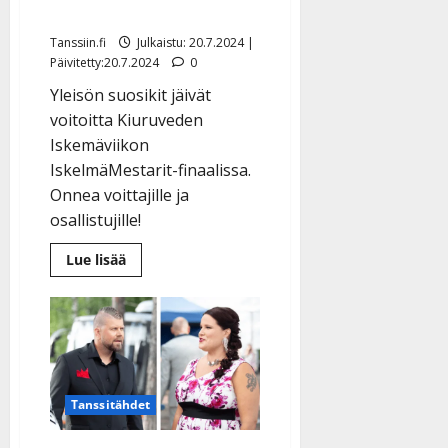
ennakkosuosikit hävisivät
Tanssiin.fi
Julkaistu: 20.7.2024 |
Päivitetty:20.7.2024
0
Yleisön suosikit jäivät
voitoitta Kiuruveden
Iskemäviikon
IskelmäMestarit-finaalissa.
Onnea voittajille ja
osallistujille!
Lue
Lue lisää
lisää
aiheesta
Johanna
Tuominen
ja
Joonas
Berg
ovat
IskelmäMestarit
2024
Tanssitähdet
–
ennakkosuosikit
hävisivät