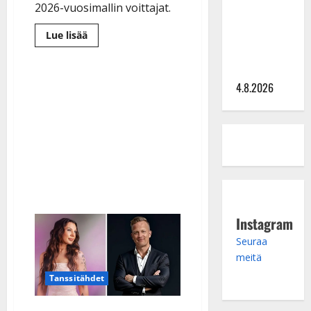
Saija
2026-vuosimallin voittajat.
Tuupanen ei
toivu –
Lue
Lue lisää
lisää
lääkäri:
aiheesta
IskelmäMestarit
”Vaakatasoon”
2026:
Heidi
4.8.2026
Juvonen
ja
Niko
Rantanen
veivät
tittelit
Instagram
Seuraa
meitä
Tanssitähdet