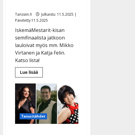
IskelmäMestarit-voitosta
Tanssiin.fi
Julkaistu: 11.5.2025 |
Päivitetty:11.5.2025
IskemäMestarit-kisan
semifinaalista jatkoon
lauloivat myös mm. Mikko
Virtanen ja Katja Felin.
Katso lista!
Lue
Lue lisää
lisää
aiheesta
Nämä
laulajat
jatkavat
Kiuruvedelle
–
Mervi
Kovero
kisaa
Tanssitähdet
taas
IskelmäMestarit-
voitosta
Kuka etenee