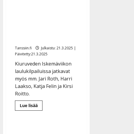
Kiuruvedelle? Mestari-
äänestyksissä kisaavat
Mervi Kovero, Mertsi
Lindgren ja Sari Koivikko
– katso koko lista
Tanssiin.fi
Julkaistu: 21.3.2025 |
Päivitetty:21.3.2025
Kiuruveden Iskemäviikon
laulukilpailuissa jatkavat
myös mm. Jari Roth, Harri
Laakso, Katja Felin ja Kirsi
Roitto.
Lue
Lue lisää
lisää
aiheesta
Kuka
etenee
Kiuruvedelle?
Mestari-