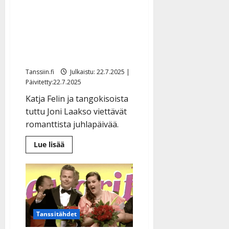
Katja Felin juhlii
hääpäiväänsä
tangorakkaansa kanssa:
”Kohti yhteisiä unelmia…”
Tanssiin.fi
Julkaistu: 22.7.2025 |
Päivitetty:22.7.2025
Katja Felin ja tangokisoista
tuttu Joni Laakso viettävät
romanttista juhlapäivää.
Lue
Lue lisää
lisää
aiheesta
Tuore
IskelmäMestari
Katja
Felin
juhlii
hääpäiväänsä
tangorakkaansa
Tanssitähdet
kanssa:
”Kohti