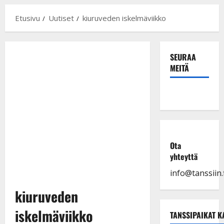
Etusivu
Uutiset
kiuruveden iskelmäviikko
SEURAA
MEITÄ
Ota
yhteyttä
info@tanssiin.f
kiuruveden
iskelmäviikko
TANSSIPAIKAT K