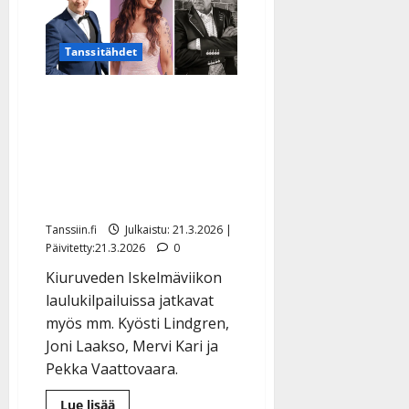
Kiuruveden
Iskelmäviikon
semifinaaleihin
–
Tanssitähdet
yllättäviä
putoajia
Kiuruveden iskelmä-
äänestykset julki: mukana
Teemu Ahtonen, Kimmo
Toivola ja Anniina
Suhonen – katso lista
Tanssiin.fi
Julkaistu: 21.3.2026 |
Päivitetty:21.3.2026
0
Kiuruveden Iskelmäviikon
laulukilpailuissa jatkavat
myös mm. Kyösti Lindgren,
Joni Laakso, Mervi Kari ja
Pekka Vaattovaara.
Lue
Lue lisää