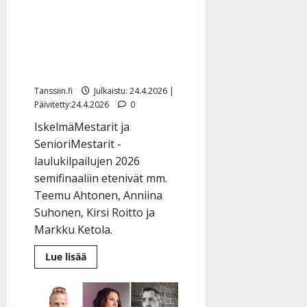
l
Nämä laulajat jatkavat
e
Kiuruveden Iskelmäviikon
i
s
semifinaaleihin –
o
yllättäviä putoajia
k
Tanssiin.fi
Julkaistu: 24.4.2026 |
i
Päivitetty:24.4.2026
0
i
t
IskelmäMestarit ja
o
SenioriMestarit -
s
laulukilpailujen 2026
Tanssiin.fi
semifinaaliin etenivät mm.
Teemu Ahtonen, Anniina
Julkaistu:
Suhonen, Kirsi Roitto ja
27.4.2025
|
Markku Ketola.
Päivitetty:
Lue
Lue lisää
lisää
aiheesta
Nämä
laulajat
jatkavat