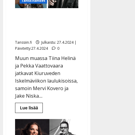
Tanssitähdet
selvisivät
Kiuruvedelle
Tässä ovat Kiuruveden
Mestari-semifinalistit –
moni konkari jäi rannalle
Tanssiin.fi
Julkaistu: 27.4.2024 |
Päivitetty:27.4.2024
0
Muun muassa Tiina Helinä
ja Pekka Vaattovaara
jatkavat Kiuruveden
Iskelmäviikon laulukisoissa,
samoin Mervi Kovero ja
Jake Niska....
Lue
Lue lisää
lisää
aiheesta
Tässä
ovat
Kiuruveden
Mestari-