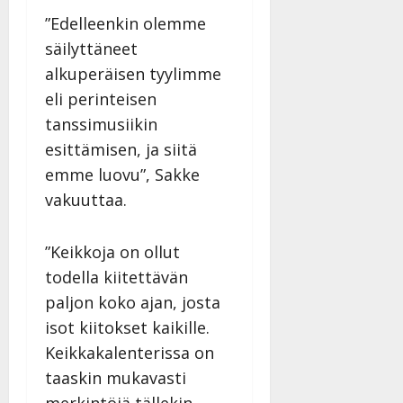
”Edelleenkin olemme
säilyttäneet
alkuperäisen tyylimme
eli perinteisen
tanssimusiikin
esittämisen, ja siitä
emme luovu”, Sakke
vakuuttaa.
”Keikkoja on ollut
todella kiitettävän
paljon koko ajan, josta
isot kiitokset kaikille.
Keikkakalenterissa on
taaskin mukavasti
merkintöjä tällekin