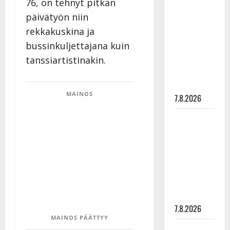
76, on tehnyt pitkän
Hanski
päivätyön niin
rakastaa
rekkakuskina ja
tanssia –
bussinkuljettajana kuin
suru
tyttären
tanssiartistinakin.
syövästä
painaa
MAINOS
7.8.2026
Maikilta
pysäyttävä
ulostulo:
”Elämä toi
eteeni
sellaisen
yllätyksen…”
7.8.2026
MAINOS PÄÄTTYY
Tanssii