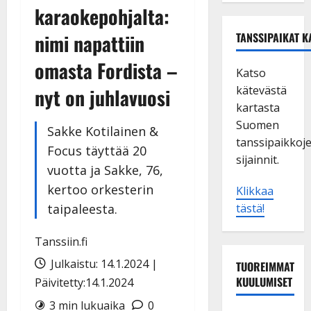
karaokepohjalta:
nimi napattiin
TANSSIPAIKAT K
omasta Fordista –
Katso
kätevästä
nyt on juhlavuosi
kartasta
Suomen
Sakke Kotilainen &
tanssipaikkoj
Focus täyttää 20
sijainnit.
vuotta ja Sakke, 76,
kertoo orkesterin
Klikkaa
taipaleesta.
tästä!
Tanssiin.fi
Julkaistu: 14.1.2024 |
TUOREIMMAT
KUULUMISET
Päivitetty:14.1.2024
3 min lukuaika
0