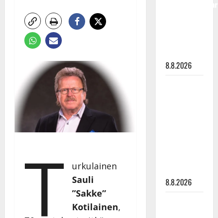
Tangokuningatar
Raija
Mäntyniemi:
matka
tyssäsi
8.8.2026
Matti
Ruohonen
viettää taas
synttäreitään
täydessä
T
hiljaisuudessa
– tämä on
urkulainen
tilanne nyt
Sauli
8.8.2026
”Sakke”
TTK-tähti
Kotilainen
,
Anna