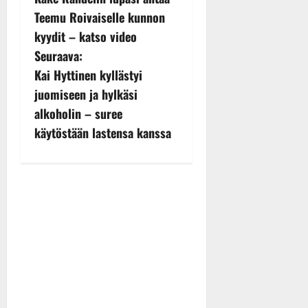
o
Teemu Roivaiselle kunnon
s
kyydit – katso video
Seuraava:
t
Kai Hyttinen kyllästyi
n
juomiseen ja hylkäsi
alkoholin – suree
a
käytöstään lastensa kanssa
v
i
g
a
t
i