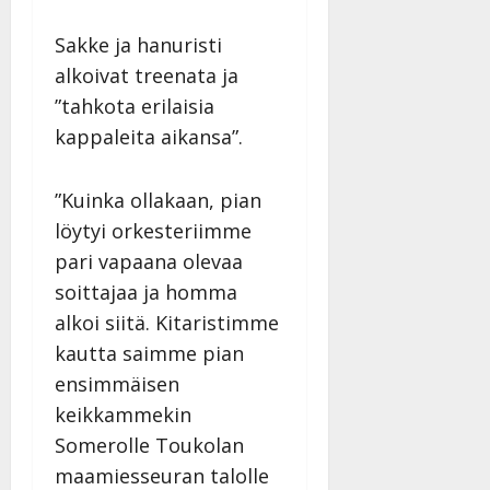
n
y
Sakke ja hanuristi
l
alkoivat treenata ja
l
”tahkota erilaisia
e
i
kappaleita aikansa”.
s
o
”Kuinka ollakaan, pian
k
i
löytyi orkesteriimme
i
pari vapaana olevaa
t
soittajaa ja homma
o
alkoi siitä. Kitaristimme
s
kautta saimme pian
Tanssiin.fi
ensimmäisen
Julkaistu:
keikkammekin
27.4.2025
|
Somerolle Toukolan
Päivitetty:
maamiesseuran talolle