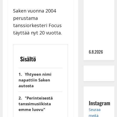
tähtien
Saken vuonna 2004
kanssa -
perustama
julkkikset
tanssiorkesteri Focus
julki: Anna
Hanski
täyttää nyt 20 vuotta.
liitää tv-
parketilla
6.8.2026
Sisältö
Yhtyeen nimi
napattiin Saken
autosta
"Perinteisestä
Instagram
tanssimusiikista
emme luovu"
Seuraa
meitä