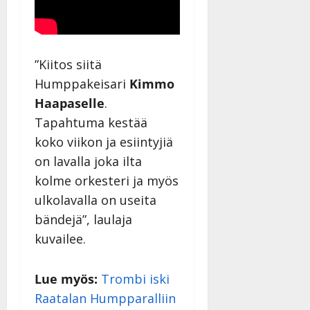
”Kiitos siitä
Humppakeisari
Kimmo
Haapaselle
.
Tapahtuma kestää
koko viikon ja esiintyjiä
on lavalla joka ilta
kolme orkesteri ja myös
ulkolavalla on useita
bändejä”, laulaja
kuvailee.
Lue myös:
Trombi iski
Raatalan Humpparalliin