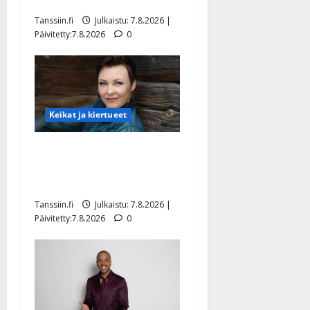
tyttären syövästä painaa
Tanssiin.fi
Julkaistu: 7.8.2026 |
Päivitetty:7.8.2026
0
Keikat ja kiertueet
Maikilta pysäyttävä
ulostulo: ”Elämä toi eteeni
sellaisen yllätyksen…”
Tanssiin.fi
Julkaistu: 7.8.2026 |
Päivitetty:7.8.2026
0