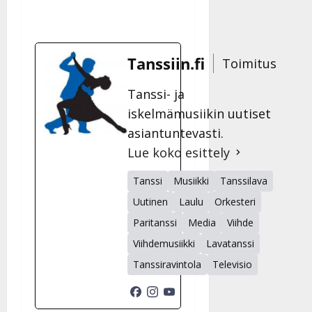
Tanssiin.fi
Toimitus
Tanssi- ja
iskelmämusiikin uutiset
asiantuntevasti.
Lue koko esittely
Tanssi
Musiikki
Tanssilava
Uutinen
Laulu
Orkesteri
Paritanssi
Media
Viihde
Viihdemusiikki
Lavatanssi
Tanssiravintola
Televisio