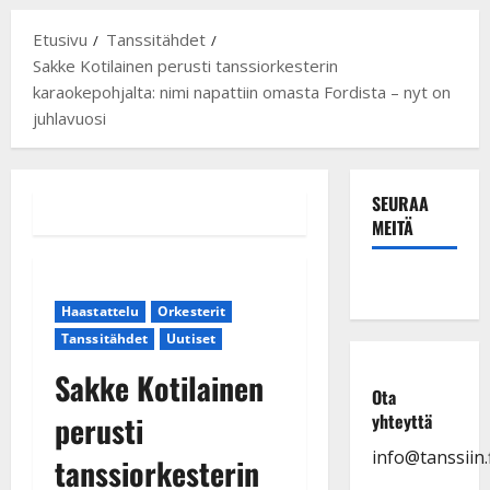
Etusivu
Tanssitähdet
Sakke Kotilainen perusti tanssiorkesterin
karaokepohjalta: nimi napattiin omasta Fordista – nyt on
juhlavuosi
SEURAA
MEITÄ
Haastattelu
Orkesterit
Tanssitähdet
Uutiset
Sakke Kotilainen
Ota
perusti
yhteyttä
info@tanssiin.f
tanssiorkesterin