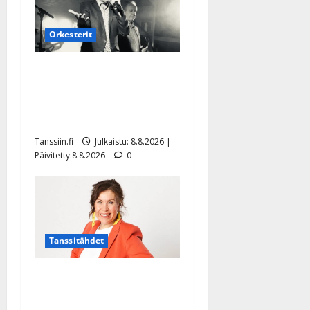
Orkesterit
Matti Ruohonen viettää taas
synttäreitään täydessä
hiljaisuudessa – tämä on
tilanne nyt
Tanssiin.fi
Julkaistu: 8.8.2026 |
Päivitetty:8.8.2026
0
Tanssitähdet
TTK-tähti Anna Hanski
rakastaa tanssia – suru