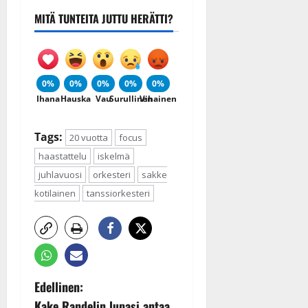
MITÄ TUNTEITA JUTTU HERÄTTI?
0%
0%
0%
0%
0%
Ihana
Hauska
Vau
Surullinen
Vihainen
Tags:
20 vuotta
focus
haastattelu
iskelmä
juhlavuosi
orkesteri
sakke
kotilainen
tanssiorkesteri
P
Edellinen:
Kake Randelin lupasi antaa