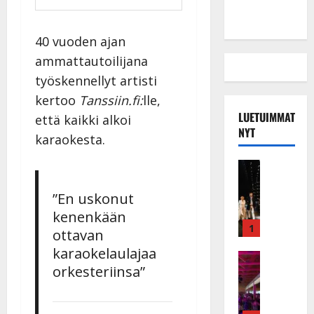
40 vuoden ajan
ammattautoilijana
työskennellyt artisti
kertoo
Tanssiin.fi:
lle,
LUETUIMMAT
että kaikki alkoi
NYT
karaokesta.
Musiikkiv
H
u
”En uskonut
i
kenenkään
k
1
ottavan
e
karaokelaulajaa
a
Keikat ja 
orkesteriinsa”
I
t
k
h
ä
y