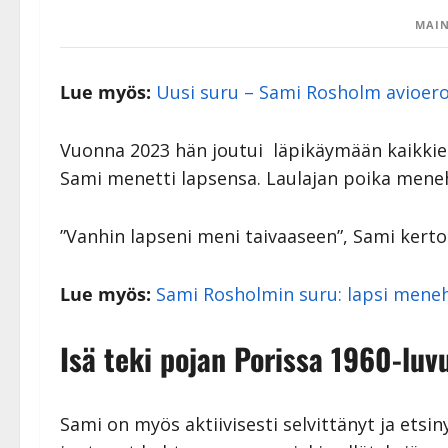
MAIN
Lue myös:
Uusi suru – Sami Rosholm avioeros
Vuonna 2023 hän joutui läpikäymään kaikki
Sami menetti lapsensa. Laulajan poika meneh
”Vanhin lapseni meni taivaaseen”, Sami kertoi
Lue myös:
Sami Rosholmin suru: lapsi meneht
Isä teki pojan Porissa 1960-luv
Sami on myös aktiivisesti selvittänyt ja etsi