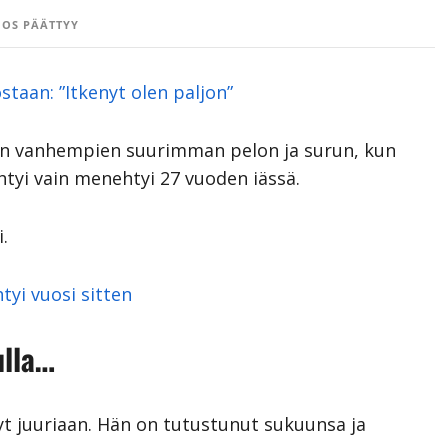
OS PÄÄTTYY
taan: ”Itkenyt olen paljon”
en vanhempien suurimman pelon ja surun, kun
tyi vain menehtyi 27 vuoden iässä.
.
yi vuosi sitten
ulla…
nyt juuriaan. Hän on tutustunut sukuunsa ja