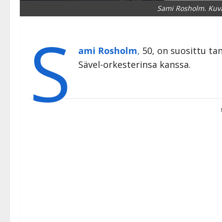
Sami Rosholm. Kuva
S
ami Rosholm
,
50, on suosittu tan
Sävel-orkesterinsa kanssa.