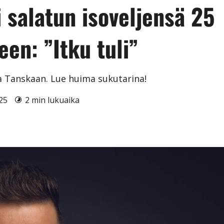
 salatun isoveljensä 25
en: ”Itku tuli”
a Tanskaan. Lue huima sukutarina!
025
2 min lukuaika