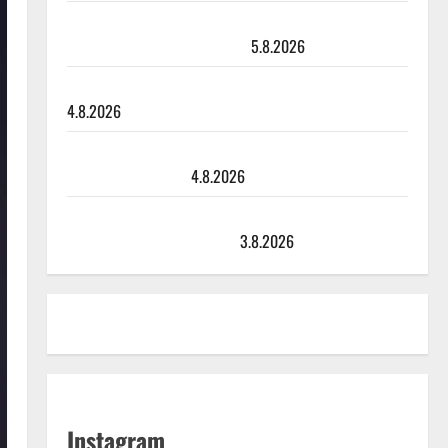
Jukka Hallikainen, 50, liikuttuu lapsenlapsistaan –
uusi laulu koskettaa syvältä
5.8.2026
Saija Tuupanen ei toivu – lääkäri: ”Vaakatasoon”
4.8.2026
Ilari Hämäläisen tangomatkan hinta: 10 000 eurolla
keikkoja sivu suun
4.8.2026
Teemu Roivainen kieroilee tv:n Petollisissa – pelkää
putoavansa ensimmäisenä
3.8.2026
Instagram