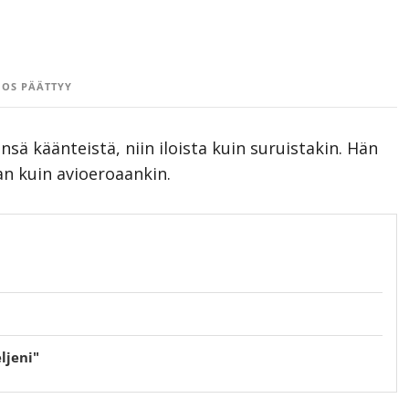
OS PÄÄTTYY
sä käänteistä, niin iloista kuin suruistakin. Hän
an kuin avioeroaankin.
ljeni"