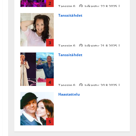
2
Tanssiin.fi
Julkaistu: 22.8.2025 |
Päivitetty:22.8.2025
Tanssitähdet
Heidi Pakarisen ja Mika
Pohjosen tytär kilpailee
missikisoissa
3
Tanssiin.fi
Julkaistu: 21.8.2025 |
Päivitetty:22.8.2025
Tanssitähdet
Tämä Ile Vainion runo Katri
Helenasta paisui hitiksi: ”Voi
tule Katri…”
4
Tanssiin.fi
Julkaistu: 20.8.2025 |
Päivitetty:22.8.2025
Haastattelu
Huikea rakkaustarina!
Dimitri Keiski ja Katja
juhlivat pian tinahäitään –
5
Dannylle iso kiitos
Tanssiin.fi
Julkaistu: 27.4.2025 |