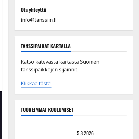
Ota yhteyttä
info@tanssiin.fi
TANSSIPAIKAT KARTALLA
Katso kätevästä kartasta Suomen
tanssipaikkojen sijainnit.
Klikkaa tästä!
TUOREIMMAT KUULUMISET
Leif Lindeman levytti: ”Kuvaa osuvasti uraani
pikkupojasta näihin päiviin”
5.8.2026