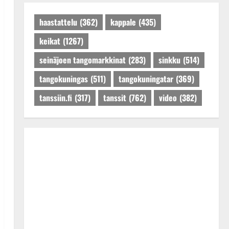
Päivitetty:27.4.2025
haastattelu
(362)
kappale
(435)
keikat
(1267)
seinäjoen tangomarkkinat
(283)
sinkku
(514)
tangokuningas
(511)
tangokuningatar
(369)
tanssiin.fi
(317)
tanssit
(762)
video
(382)