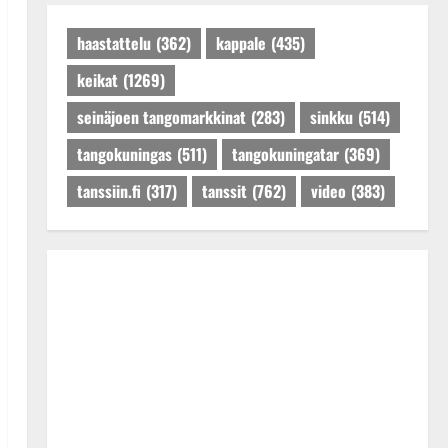
Päivitetty:27.4.2025
haastattelu
(362)
kappale
(435)
keikat
(1269)
seinäjoen tangomarkkinat
(283)
sinkku
(514)
tangokuningas
(511)
tangokuningatar
(369)
tanssiin.fi
(317)
tanssit
(762)
video
(383)