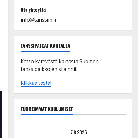
Ota yhteyttä
info@tanssiin.fi
TANSSIPAIKAT KARTALLA
Katso kätevästä kartasta Suomen
tanssipaikkojen sijainnit.
Klikkaa tästä!
TUOREIMMAT KUULUMISET
TTK-tähti Anna Hanski rakastaa tanssia – suru
tyttären syövästä painaa
7.8.2026