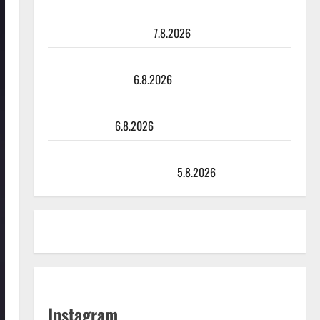
Maikilta pysäyttävä ulostulo: ”Elämä toi eteeni
sellaisen yllätyksen…”
7.8.2026
Tanssii tähtien kanssa -julkkikset julki: Anna Hanski
liitää tv-parketilla
6.8.2026
Sopiiko Edith Piaf tanssilavalle? Pirttijoki näyttää
mallia – video
6.8.2026
Leif Lindeman levytti: ”Kuvaa osuvasti uraani
pikkupojasta näihin päiviin”
5.8.2026
Instagram