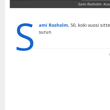
Sami Rosholm. Kuva
S
ami Rosholm
, 50, koki vuosi si
surun.