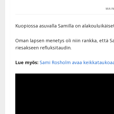
MAIN
Kuopiossa asuvalla Samilla on alakouluikäise
Oman lapsen menetys oli niin rankka, että Sa
riesakseen refluksitaudin.
Lue myös:
Sami Rosholm avaa keikkataukoaan