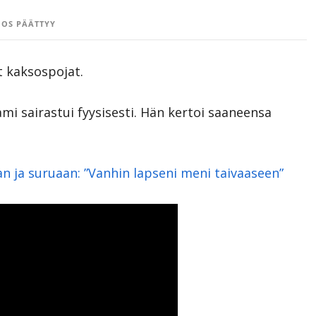
OS PÄÄTTYY
t kaksospojat.
mi sairastui fyysisesti. Hän kertoi saaneensa
 ja suruaan: ”Vanhin lapseni meni taivaaseen”