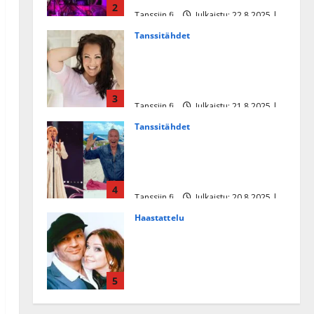
2
Tanssiin.fi
Julkaistu: 22.8.2025 |
Päivitetty:22.8.2025
Tanssitähdet
Heidi Pakarisen ja Mika
Pohjosen tytär kilpailee
missikisoissa
3
Tanssiin.fi
Julkaistu: 21.8.2025 |
Päivitetty:22.8.2025
Tanssitähdet
Tämä Ile Vainion runo Katri
Helenasta paisui hitiksi: ”Voi
tule Katri…”
4
Tanssiin.fi
Julkaistu: 20.8.2025 |
Päivitetty:22.8.2025
Haastattelu
Huikea rakkaustarina!
Dimitri Keiski ja Katja
juhlivat pian tinahäitään –
5
Dannylle iso kiitos
Tanssiin.fi
Julkaistu: 27.4.2025 |