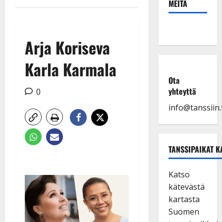
MEITÄ
Arja Koriseva
Karla Karmala
Ota
yhteyttä
0
info@tanssiin.f
TANSSIPAIKAT K
Katso
kätevästä
kartasta
Suomen