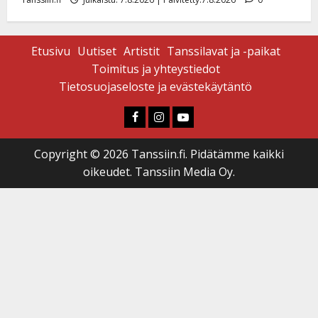
Etusivu
Uutiset
Artistit
Tanssilavat ja -paikat
Toimitus ja yhteystiedot
Tietosuojaseloste ja evästekäytäntö
Faceboook
Instagram
Youtube
Copyright © 2026 Tanssiin.fi. Pidätämme kaikki
oikeudet. Tanssiin Media Oy.