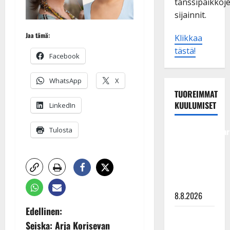
tanssipaikkoj
sijainnit.
Jaa tämä:
Klikkaa
tästä!
Facebook
WhatsApp
X
TUOREIMMAT
KUULUMISET
LinkedIn
Tangokuningatar
Tulosta
Raija
Mäntyniemi:
matka
tyssäsi
8.8.2026
P
Edellinen:
Matti
Seiska: Arja Korisevan
Ruohonen