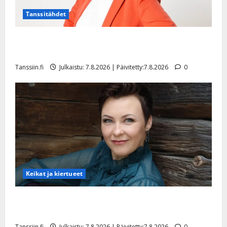
i
i
Tanssitähdet
t
o
TTK-tähti Anna Hanski rakastaa tanssia – suru
s
tyttären syövästä painaa
Tanssiin.fi
Tanssiin.fi
Julkaistu: 7.8.2026 | Päivitetty:7.8.2026
0
Julkaistu:
27.4.2025
|
Päivitetty:
Keikat ja kiertueet
Maikilta pysäyttävä ulostulo: ”Elämä toi eteeni
sellaisen yllätyksen…”
Tanssiin.fi
Julkaistu: 7.8.2026 | Päivitetty:7.8.2026
0