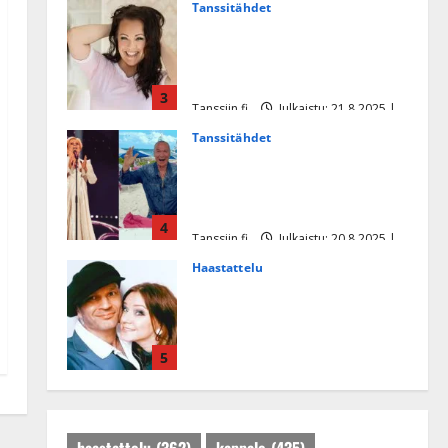
Tanssitähdet
Heidi Pakarisen ja Mika
Pohjosen tytär kilpailee
missikisoissa
3
Tanssiin.fi
Julkaistu: 21.8.2025 |
Päivitetty:22.8.2025
Tanssitähdet
Tämä Ile Vainion runo Katri
Helenasta paisui hitiksi: ”Voi
tule Katri…”
4
Tanssiin.fi
Julkaistu: 20.8.2025 |
Päivitetty:22.8.2025
Haastattelu
Huikea rakkaustarina!
Dimitri Keiski ja Katja
juhlivat pian tinahäitään –
5
Dannylle iso kiitos
Tanssiin.fi
Julkaistu: 27.4.2025 |
Päivitetty:27.4.2025