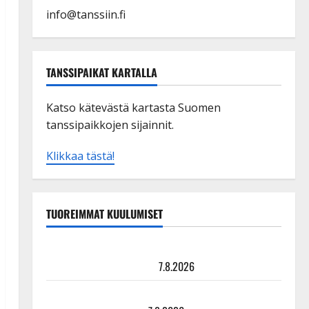
info@tanssiin.fi
TANSSIPAIKAT KARTALLA
Katso kätevästä kartasta Suomen
tanssipaikkojen sijainnit.
Klikkaa tästä!
TUOREIMMAT KUULUMISET
TTK-tähti Anna Hanski rakastaa tanssia – suru
tyttären syövästä painaa
7.8.2026
Maikilta pysäyttävä ulostulo: ”Elämä toi eteeni