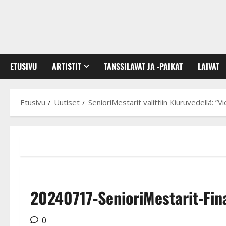
ETUSIVU
ARTISTIT
TANSSILAVAT JA -PAIKAT
LAIVAT
Etusivu
Uutiset
SenioriMestarit valittiin Kiuruvedellä: ”V
20240717-SenioriMestarit-Fina
0