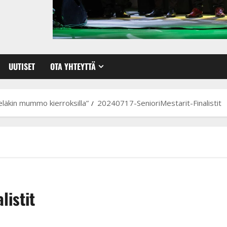
UUTISET
OTA YHTEYTTÄ
ieläkin mummo kierroksilla”
20240717-SenioriMestarit-Finalistit
listit