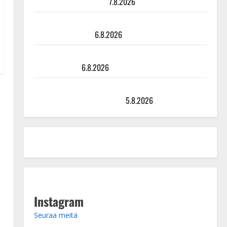
sellaisen yllätyksen…”
7.8.2026
Tanssii tähtien kanssa -julkkikset julki: Anna Hanski
liitää tv-parketilla
6.8.2026
Sopiiko Edith Piaf tanssilavalle? Pirttijoki näyttää
mallia – video
6.8.2026
Leif Lindeman levytti: ”Kuvaa osuvasti uraani
pikkupojasta näihin päiviin”
5.8.2026
Instagram
Seuraa meitä