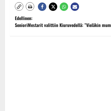
P
Edellinen:
SenioriMestarit valittiin Kiuruvedellä: ”Vieläkin mu
o
s
t
n
a
v
i
g