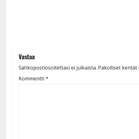
a
t
i
o
n
Vastaa
Sähköpostiosoitettasi ei julkaista.
Pakolliset kentät
Kommentti
*