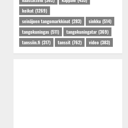
haastattelu
(362)
kappale
(435)
keikat
(1269)
seinäjoen tangomarkkinat
(283)
sinkku
(514)
tangokuningas
(511)
tangokuningatar
(369)
tanssiin.fi
(317)
tanssit
(762)
video
(383)