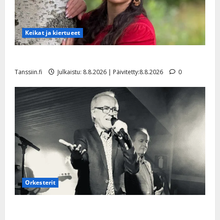
Keikat ja kiertueet
Tangokuningatar Raija Mäntyniemi: matka tyssäsi
Tanssiin.fi
Julkaistu: 8.8.2026 | Päivitetty:8.8.2026
0
Orkesterit
Matti Ruohonen viettää taas synttäreitään täydessä