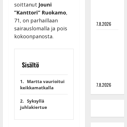
tyttären
soittanut
Jouni
syövästä
”Kanttori” Ruokamo
,
painaa
71, on parhaillaan
7.8.2026
sairauslomalla ja pois
Maikilta
kokoonpanosta.
pysäyttävä
ulostulo:
”Elämä toi
eteeni
Sisältö
sellaisen
yllätyksen…”
Martta vaurioitui
7.8.2026
keikkamatkalla
Syksyllä
juhlakiertue