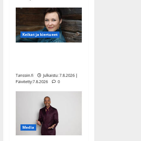
Keikat ja kiertueet
Maikilta pysäyttävä
ulostulo: ”Elämä toi eteeni
sellaisen yllätyksen…”
Tanssiin.fi
Julkaistu: 7.8.2026 |
Päivitetty:7.8.2026
0
Media