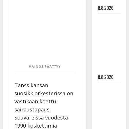
tyssäsi
8.8.2026
Matti
Ruohonen
viettää taas
synttäreitään
täydessä
hiljaisuudessa
– tämä on
MAINOS PÄÄTTYY
tilanne nyt
8.8.2026
Tanssikansan
TTK-tähti
suosikkiorkesterissa on
Anna
vastikään koettu
Hanski
sairaustapaus.
rakastaa
tanssia –
Souvareissa vuodesta
suru
1990 koskettimia