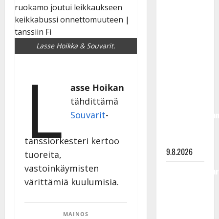
Rahkonen
olisi
täyttänyt
90 vuotta –
Lasse Hoikka & Souvarit.
Arto
L
Rahkonen
kävi
asse Hoikan
haudalla ja
tähdittämä
kertoo
Souvarit
-
iskelmälegenda
viimeisistä
vuosista
tanssiorkesteri kertoo
9.8.2026
tuoreita,
vastoinkäymisten
Tangokuningatar
värittämiä kuulumisia.
Raija
Mäntyniemi:
matka
MAINOS