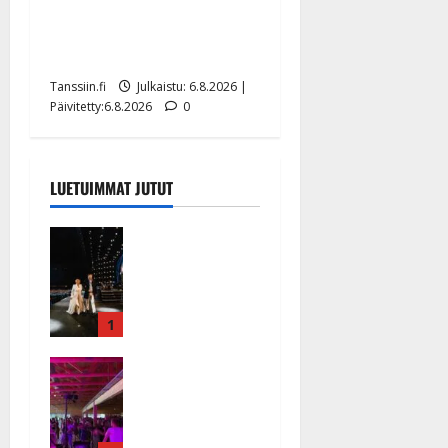
Tanssii tähtien kanssa -
julkkikset julki: Anna
Hanski liitää tv-parketilla
Tanssiin.fi
Julkaistu: 6.8.2026 |
Päivitetty:6.8.2026
0
LUETUIMMAT JUTUT
Huikeat
hyvästit!
Tommi
saatteli
Katri
1
Helenan
Ikävä
lavalta
sairauskohta
viimeisen
us: soittaja
kerran –
tuupertui
kuva- ja