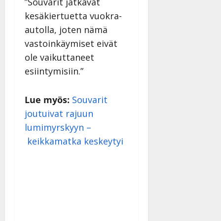
”Souvarit jatkavat
kesäkiertuetta vuokra-
autolla, joten nämä
vastoinkäymiset eivät
ole vaikuttaneet
esiintymisiin.”
Lue myös:
Souvarit
joutuivat rajuun
lumimyrskyyn –
keikkamatka keskeytyi