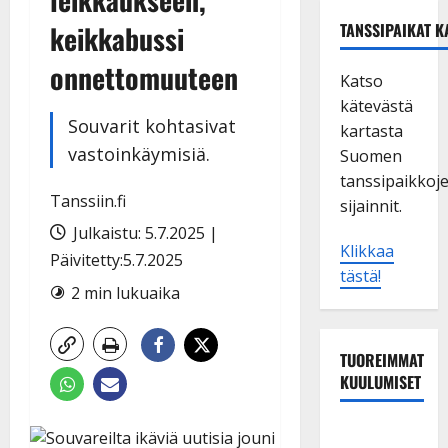
keikkabussi
TANSSIPAIKAT K
onnettomuuteen
Katso
kätevästä
Souvarit kohtasivat
kartasta
vastoinkäymisiä.
Suomen
tanssipaikkoj
Tanssiin.fi
sijainnit.
Julkaistu: 5.7.2025 |
Klikkaa
Päivitetty:5.7.2025
tästä!
2 min lukuaika
TUOREIMMAT
KUULUMISET
Esko