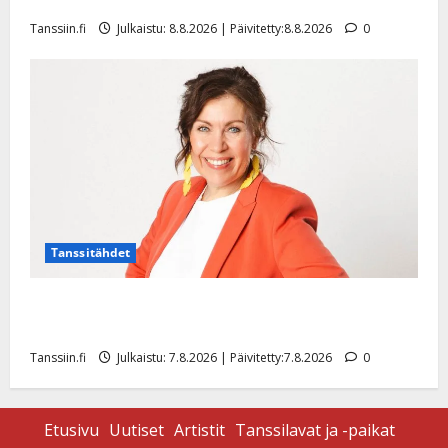
hiljaisuudessa – tämä on tilanne nyt
Tanssiin.fi
Julkaistu: 8.8.2026 | Päivitetty:8.8.2026
0
Tanssitähdet
TTK-tähti Anna Hanski rakastaa tanssia – suru
tyttären syövästä painaa
Tanssiin.fi
Julkaistu: 7.8.2026 | Päivitetty:7.8.2026
0
Etusivu
Uutiset
Artistit
Tanssilavat ja -paikat