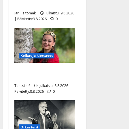
viimeisistä vuosista
Jari Peltomäki
Julkaistu: 9.8.2026
| Päivitetty:9.8.2026
0
Keikat ja kiertueet
Tangokuningatar Raija
Mäntyniemi: matka tyssäsi
Tanssiin.fi
Julkaistu: 8.8.2026 |
Päivitetty:8.8.2026
0
Orkesterit