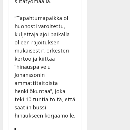
siltatyömaalla.
Päivitetty:22.8.2025
Päivi
n
v
22.8.2025
|
n
a
Päivitetty:22.8.2025
”Tapahtumapaikka oli
y
-
l
j
huonosti varoitettu,
l
a
kuljettaja ajoi paikalla
e
v
olleen rajoituksen
i
i
s
d
mukaisesti”, orkesteri
o
e
kertoo ja kiittää
k
o
”hinauspalvelu
i
k
Johanssonin
i
o
t
o
ammattitaitoista
o
s
henkilökuntaa”, joka
s
t
teki 10 tuntia töitä, että
e
Tanssiin.fi
saatiin bussi
Tanssiin.fi
Julkaistu:
hinaukseen korjaamolle.
27.4.2025
Julkaistu:
|
17.8.2025