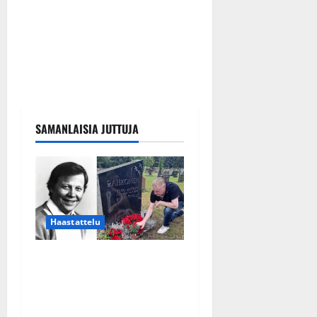
SAMANLAISIA JUTTUJA
Haastattelu
Esko Rahkonen olisi
täyttänyt 90 vuotta – Arto
Rahkonen kävi haudalla ja
kertoo iskelmälegendan