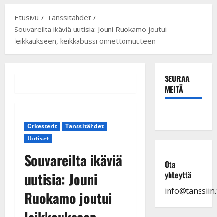
Etusivu
Tanssitähdet
Souvareilta ikäviä uutisia: Jouni Ruokamo joutui
leikkaukseen, keikkabussi onnettomuuteen
SEURAA
MEITÄ
Orkesterit
Tanssitähdet
Uutiset
Souvareilta ikäviä
Ota
uutisia: Jouni
yhteyttä
info@tanssiin.f
Ruokamo joutui
leikkaukseen,