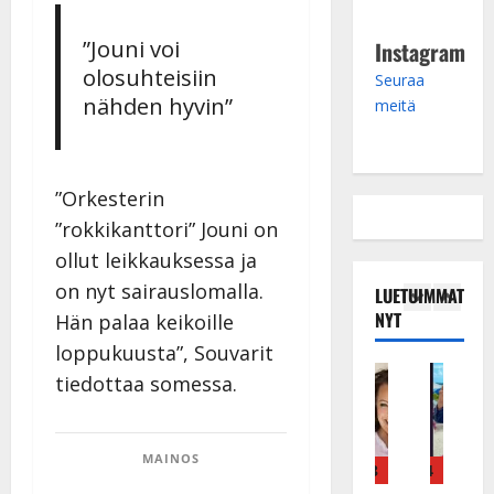
”Jouni voi
Instagram
olosuhteisiin
Seuraa
nähden hyvin”
meitä
”Orkesterin
”rokkikanttori” Jouni on
ollut leikkauksessa ja
on nyt sairauslomalla.
LUETUIMMAT
NYT
Hän palaa keikoille
loppukuusta”, Souvarit
Tanssitähdet
Haastattelu
Musiikkivideo
Keikat ja kiertueet
Tanssitähdet
Tans
tiedottaa somessa.
T
H
H
I
H
T
ä
u
u
k
e
ä
m
i
i
ä
i
m
MAINOS
ä
k
k
v
d
ä
4
5
1
2
3
4
5
I
e
e
ä
i
I