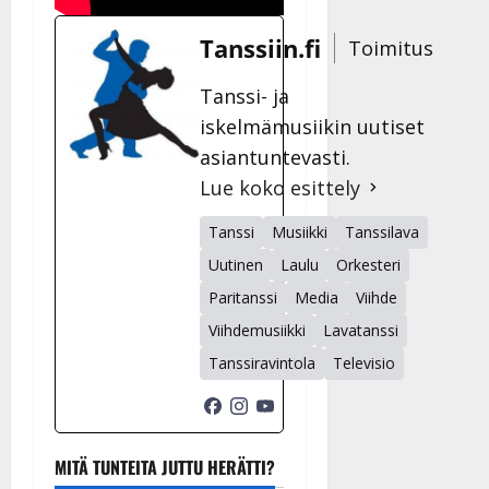
Tanssiin.fi
Toimitus
Tanssi- ja
iskelmämusiikin uutiset
asiantuntevasti.
Lue koko esittely
Tanssi
Musiikki
Tanssilava
Uutinen
Laulu
Orkesteri
Paritanssi
Media
Viihde
Viihdemusiikki
Lavatanssi
Tanssiravintola
Televisio
MITÄ TUNTEITA JUTTU HERÄTTI?