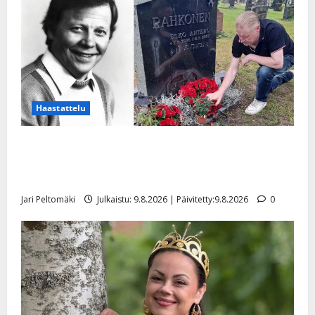
Haastattelu
Esko Rahkonen olisi täyttänyt 90 vuotta – Arto
Rahkonen kävi haudalla ja kertoo iskelmälegendan
viimeisistä vuosista
Jari Peltomäki
Julkaistu: 9.8.2026 | Päivitetty:9.8.2026
0