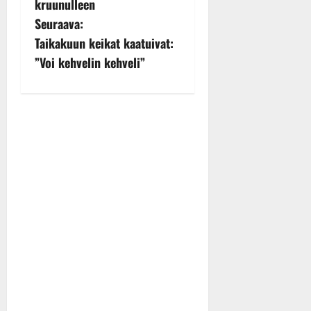
s
kruunulleen
Seuraava:
t
Taikakuun keikat kaatuivat:
n
”Voi kehvelin kehveli”
a
v
i
g
a
t
i
o