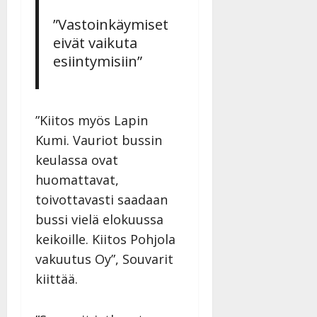
Päivitetty:27.4.2025
|
Päivitetty:19.8.2025
”Vastoinkäymiset
eivät vaikuta
esiintymisiin”
”Kiitos myös Lapin
Kumi. Vauriot bussin
keulassa ovat
huomattavat,
toivottavasti saadaan
bussi vielä elokuussa
keikoille. Kiitos Pohjola
vakuutus Oy”, Souvarit
kiittää.