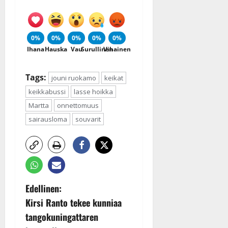
0%
0%
0%
0%
0%
Ihana
Hauska
Vau
Surullinen
Vihainen
Tags:
jouni ruokamo
keikat
keikkabussi
lasse hoikka
Martta
onnettomuus
sairausloma
souvarit
P
Edellinen:
Kirsi Ranto tekee kunniaa
o
tangokuningattaren