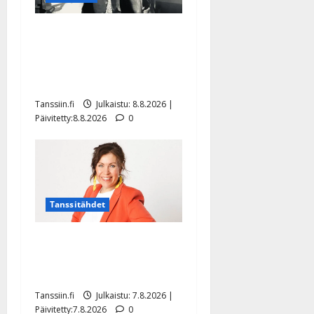
Matti Ruohonen viettää taas
synttäreitään täydessä
hiljaisuudessa – tämä on
tilanne nyt
Tanssiin.fi
Julkaistu: 8.8.2026 |
Päivitetty:8.8.2026
0
Tanssitähdet
TTK-tähti Anna Hanski
rakastaa tanssia – suru
tyttären syövästä painaa
Tanssiin.fi
Julkaistu: 7.8.2026 |
Päivitetty:7.8.2026
0