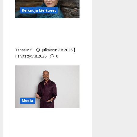
Keikat ja kiertueet
Maikilta pysäyttävä
ulostulo: ”Elämä toi eteeni
sellaisen yllätyksen…”
Tanssiin.fi
Julkaistu: 7.8.2026 |
Päivitetty:7.8.2026
0
Media
Tanssii tähtien kanssa -
julkkikset julki: Anna
Hanski liitää tv-parketilla