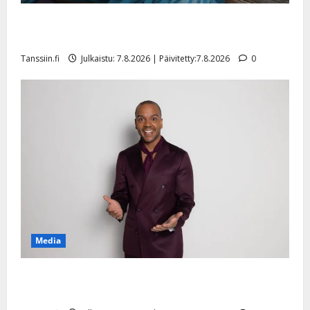
Maikilta pysäyttävä ulostulo: ”Elämä toi eteeni
sellaisen yllätyksen…”
Tanssiin.fi
Julkaistu: 7.8.2026 | Päivitetty:7.8.2026
0
Media
Tanssii tähtien kanssa -julkkikset julki: Anna Hanski
liitää tv-parketilla