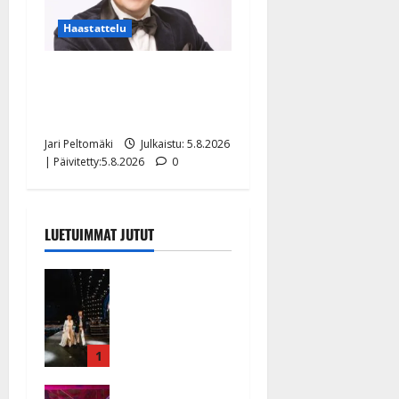
Haastattelu
Leif Lindeman levytti:
”Kuvaa osuvasti uraani
pikkupojasta näihin päiviin”
Jari Peltomäki
Julkaistu: 5.8.2026
| Päivitetty:5.8.2026
0
LUETUIMMAT JUTUT
Huikeat
hyvästit!
Tommi
saatteli
Katri
1
Helenan
Ikävä
lavalta