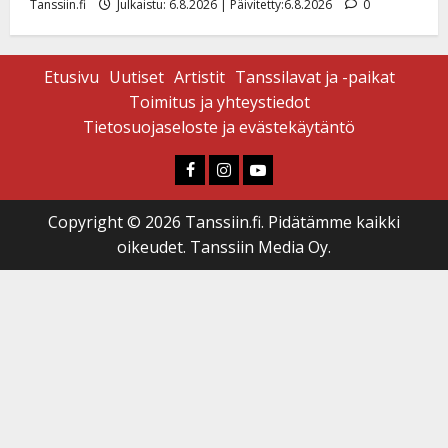
Tanssiin.fi
Julkaistu: 6.8.2026 | Päivitetty:6.8.2026
0
Etusivu
Uutiset
Artistit
Tanssilavat ja -paikat
Toimitus ja yhteystiedot
Tietosuojaseloste ja evästekäytäntö
Faceboook
Instagram
Youtube
Copyright © 2026 Tanssiin.fi. Pidätämme kaikki
oikeudet. Tanssiin Media Oy.