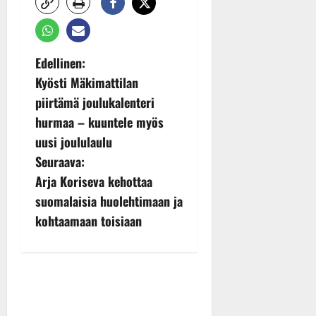
P
Edellinen:
Kyösti Mäkimattilan
o
piirtämä joulukalenteri
s
hurmaa – kuuntele myös
uusi joululaulu
t
Seuraava:
n
Arja Koriseva kehottaa
suomalaisia huolehtimaan ja
a
kohtaamaan toisiaan
v
i
g