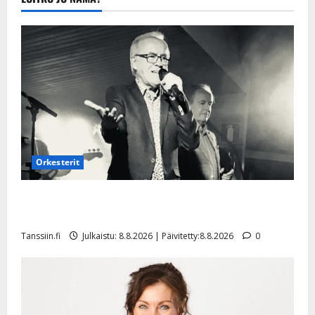
20.8.2025 |
Päivitetty:22.8.2025
Orkesterit
Matti Ruohonen viettää taas synttäreitään täydessä
hiljaisuudessa – tämä on tilanne nyt
Tanssiin.fi
Julkaistu: 8.8.2026 | Päivitetty:8.8.2026
0