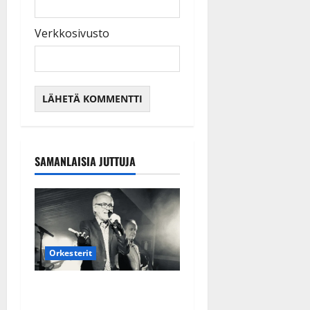
Verkkosivusto
SAMANLAISIA JUTTUJA
Orkesterit
Matti Ruohonen viettää taas
synttäreitään täydessä