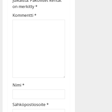
julkaista.
Pakolliset kentät
on merkitty
*
Kommentti
*
Nimi
*
Sähköpostiosoite
*