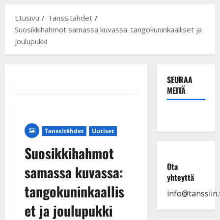
Etusivu
Tanssitähdet
Suosikkihahmot samassa kuvassa: tangokuninkaalliset ja
joulupukki
SEURAA
MEITÄ
Tanssitähdet
Uutiset
Suosikkihahmot
Ota
samassa kuvassa:
yhteyttä
tangokuninkaallis
info@tanssiin.f
et ja joulupukki