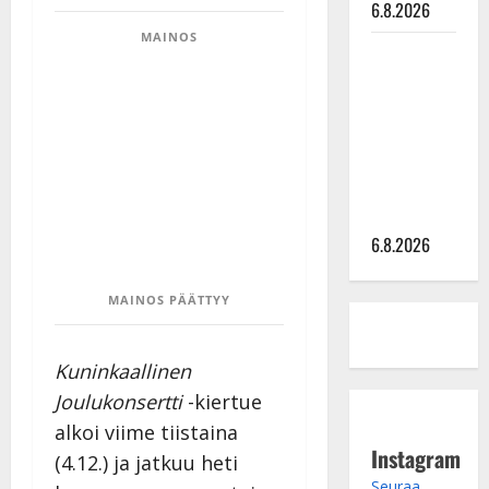
6.8.2026
MAINOS
Sopiiko
Edith Piaf
tanssilavalle?
Pirttijoki
näyttää
mallia –
video
6.8.2026
MAINOS PÄÄTTYY
Kuninkaallinen
Joulukonsertti
-kiertue
alkoi viime tiistaina
Instagram
(4.12.) ja jatkuu heti
Seuraa