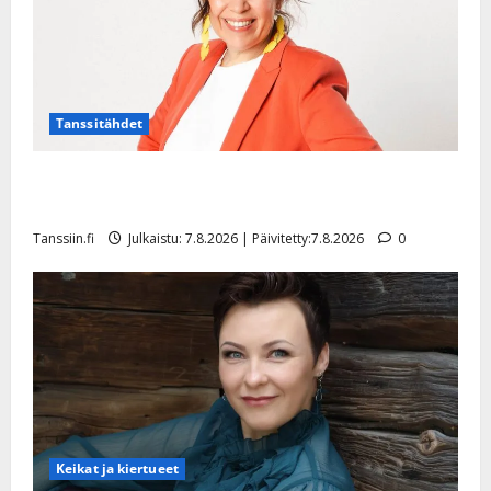
Tanssitähdet
TTK-tähti Anna Hanski rakastaa tanssia – suru
tyttären syövästä painaa
Tanssiin.fi
Julkaistu: 7.8.2026 | Päivitetty:7.8.2026
0
Keikat ja kiertueet