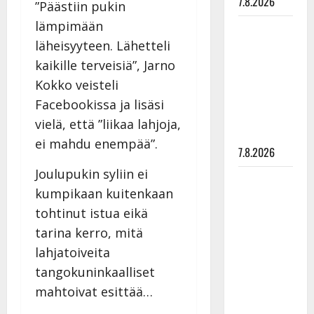
7.8.2026
”Päästiin pukin
lämpimään
Maikilta
läheisyyteen. Lähetteli
pysäyttävä
ulostulo:
kaikille terveisiä”, Jarno
”Elämä toi
Kokko veisteli
eteeni
Facebookissa ja lisäsi
sellaisen
vielä, että ”liikaa lahjoja,
yllätyksen…”
ei mahdu enempää”.
7.8.2026
Joulupukin syliin ei
Tanssii
kumpikaan kuitenkaan
tähtien
tohtinut istua eikä
kanssa -
julkkikset
tarina kerro, mitä
julki: Anna
lahjatoiveita
Hanski
tangokuninkaalliset
liitää tv-
mahtoivat esittää…
parketilla