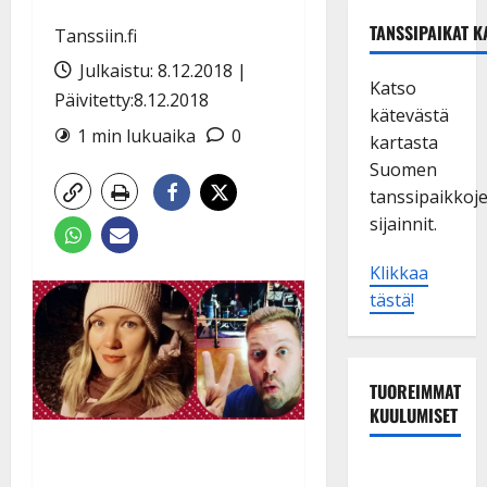
TANSSIPAIKAT K
Tanssiin.fi
Julkaistu: 8.12.2018 |
Katso
Päivitetty:8.12.2018
kätevästä
1 min lukuaika
0
kartasta
Suomen
tanssipaikkoj
sijainnit.
Klikkaa
tästä!
TUOREIMMAT
KUULUMISET
Matti