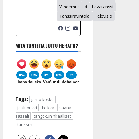
Päivitetty:
Viihdemusiikki
Lavatanssi
Tanssiravintola
Televisio
MITÄ TUNTEITA JUTTU HERÄTTI?
0%
0%
0%
0%
0%
Ihana
Hauska
Vau
Surullinen
Vihainen
Tags:
jarno kokko
joulupukki
keikka
saana
sassali
tangokuninkaalliset
tanssiin