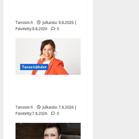
hiljaisuudessa – tämä on
tilanne nyt
Tanssiin.fi
Julkaistu: 8.8.2026 |
Päivitetty:8.8.2026
0
Tanssitähdet
TTK-tähti Anna Hanski
rakastaa tanssia – suru
tyttären syövästä painaa
Tanssiin.fi
Julkaistu: 7.8.2026 |
Päivitetty:7.8.2026
0