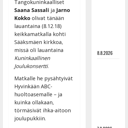
Tangokuninkaalliset
Ruohonen
viettää taas
Saana Sassali
ja
Jarno
synttäreitään
Kokko
olivat tänään
täydessä
lauantaina (8.12.18)
hiljaisuudessa
keikkamatkalla kohti
– tämä on
Sääksmäen kirkkoa,
tilanne nyt
missä oli lauantaina
8.8.2026
Kuninkaallinen
TTK-tähti
Joulukonsertti
.
Anna
Matkalle he pysähtyivät
Hanski
rakastaa
Hyvinkään ABC-
tanssia –
huoltoasemalle – ja
suru
kuinka ollakaan,
tyttären
törmäsivät ihka-aitoon
syövästä
joulupukkiin.
painaa