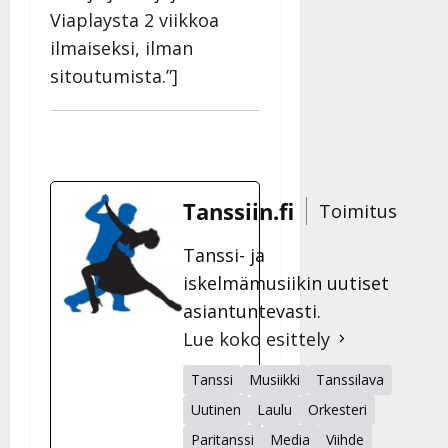
n
Viaplaysta 2 viikkoa
n
ilmaiseksi, ilman
y
sitoutumista.”]
l
l
e
i
s
o
Tanssiin.fi
Toimitus
k
i
Tanssi- ja
i
t
iskelmämusiikin uutiset
o
asiantuntevasti.
s
Lue koko esittely
Tanssiin.fi
Tanssi
Musiikki
Tanssilava
Julkaistu:
Uutinen
Laulu
Orkesteri
27.4.2025
|
Paritanssi
Media
Viihde