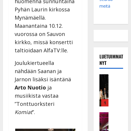
huomenna sunnuntaina
meitä
Pyhän Laurin kirkossa
Mynämäellä.
Maanantaina 10.12.
vuorossa on Sauvon
kirkko, missä konsertti
taltioidaan AlfaTV:lle.
LUETUIMMAT
NYT
Joulukiertueella
nähdään Saanan ja
Musiikkiv
Jarnon lisäksi isäntänä
H
Arto Nuotio
ja
u
musiikista vastaa
i
k
1
”Tonttuorksteri
e
Komiat
”.
a
Keikat ja 
I
t
k
h